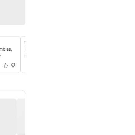
Hjælpsomt og flersproget personale i receptionen
mblas,
Få enestående service fra et venligt og kyndigt team, der 
.
hjælpe med ture, transport og lokale anbefalinger på fle