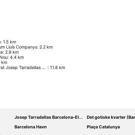
h
:
1.5
km
um Lluís Companys
:
2.2
km
ia
:
2.8
km
 Nou
:
4.4
km
km
Barcelona El Prat Josep Tarradellas Airport
:
11.8
km
Udvid kort
Josep Tarradellas Barcelona–El Prat Airport
Det gotiske kvarter (Bar
Barcelona Havn
Plaça Catalunya