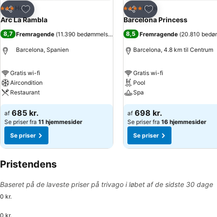
Føj til favoritter
Føj til favoritter
Hotel
Hotel
3 Stjerner
4 Stjerner
Del
Del
Arc La Rambla
Barcelona Princess
8,7
8,5
Fremragende
(
11.390 bedømmelser
)
Fremragende
(
20.810 bedø
Barcelona, Spanien
Barcelona, 4.8 km til Centrum
Gratis wi-fi
Gratis wi-fi
Aircondition
Pool
Restaurant
Spa
685 kr.
698 kr.
af
af
Se priser fra
11 hjemmesider
Se priser fra
16 hjemmesider
Se priser
Se priser
Pristendens
Baseret på de laveste priser på trivago i løbet af de sidste 30 dage
0 kr.
0 kr.