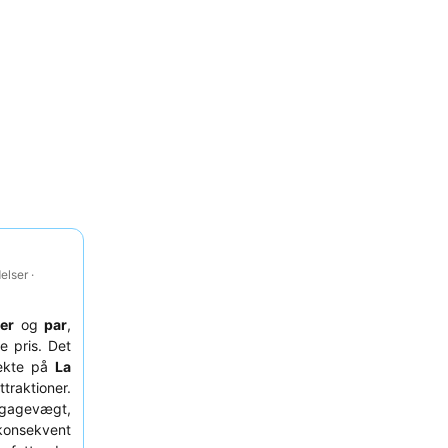
lser ·
ter
og
par
,
e pris. Det
rekte på
La
traktioner.
gagevægt,
 konsekvent