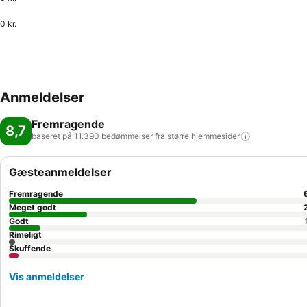
0 kr.
Anmeldelser
Fremragende
8,7
baseret på 11.390 bedømmelser fra større
hjemmesider
Gæsteanmeldelser
Fremragende
Meget godt
Godt
Rimeligt
Skuffende
Vis anmeldelser