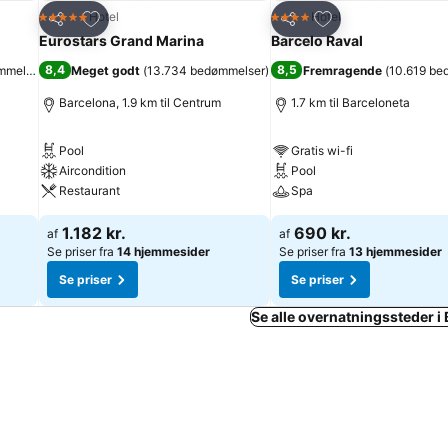
Føj til favoritter
Føj til favoritter
Hotel
Hotel
5 Stjerner
4 Stjerner
Del
Del
Eurostars Grand Marina
Barcelo Raval
8,4
8,5
mmelser
)
Meget godt
(
13.734 bedømmelser
)
Fremragende
(
10.619 be
Barcelona, 1.9 km til Centrum
1.7 km til Barceloneta
Pool
Gratis wi-fi
Aircondition
Pool
Restaurant
Spa
1.182 kr.
690 kr.
af
af
Se priser fra
14 hjemmesider
Se priser fra
13 hjemmesider
Se priser
Se priser
Se alle overnatningssteder i