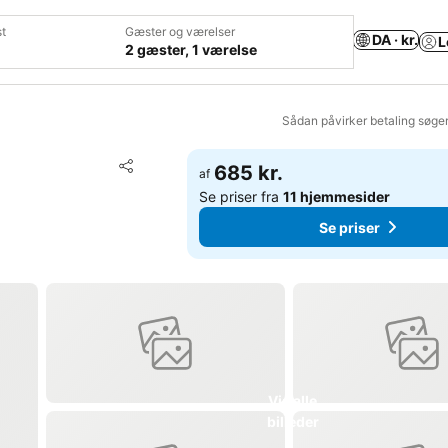
t
Gæster og værelser
DA · kr.
L
2 gæster, 1 værelse
Sådan påvirker betaling søge
Føj til favoritter
685 kr.
af
Del
Se priser fra
11 hjemmesider
Se priser