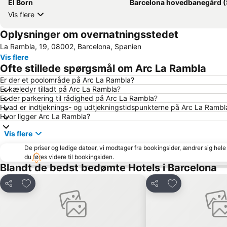
El Born
Barcelona hovedbanegård (San
Vis flere
Oplysninger om overnatningsstedet
La Rambla, 19, 08002, Barcelona, Spanien
Vis flere
Ofte stillede spørgsmål om Arc La Rambla
Er der et poolområde på Arc La Rambla?
Er kæledyr tilladt på Arc La Rambla?
Er der parkering til rådighed på Arc La Rambla?
Hvad er indtjeknings- og udtjekningstidspunkterne på Arc La Rambl
Hvor ligger Arc La Rambla?
Vis flere
De priser og ledige datoer, vi modtager fra bookingsider, ændrer sig hele 
du føres videre til bookingsiden.
Blandt de bedst bedømte Hotels i Barcelona
Føj til favoritter
Føj til favoritter
Del
Del