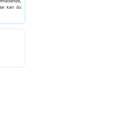
fattende,
lse kan du
 følelse af