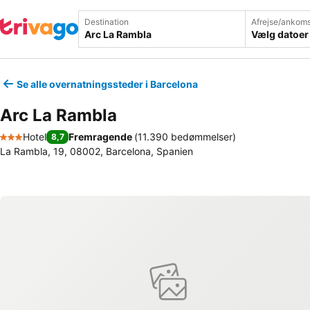
Destination
Afrejse/ankoms
Vælg datoer
Se alle overnatningssteder i Barcelona
Arc La Rambla
Hotel
Fremragende
(
11.390 bedømmelser
)
8,7
3 Stjerner
La Rambla, 19, 08002, Barcelona, Spanien