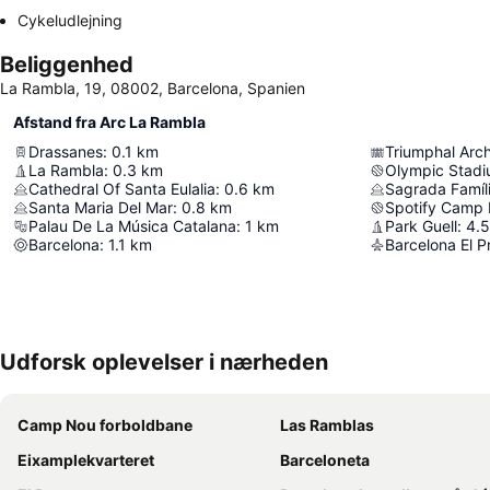
Cykeludlejning
Beliggenhed
La Rambla, 19, 08002, Barcelona, Spanien
Afstand fra Arc La Rambla
Drassanes
:
0.1
km
Triumphal Arc
La Rambla
:
0.3
km
Olympic Stadi
Cathedral Of Santa Eulalia
:
0.6
km
Sagrada Famíl
Santa Maria Del Mar
:
0.8
km
Spotify Camp
Palau De La Música Catalana
:
1
km
Park Guell
:
4.5
Barcelona
:
1.1
km
Udforsk oplevelser i nærheden
Camp Nou forboldbane
Las Ramblas
Eixamplekvarteret
Barceloneta