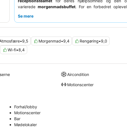
receptionsteamet
for deres hjælpsomhed og den om
varierede
morgenmadsbuffet
. For en forbedret opleve
overveje værelser med balkon eller terrasse for en øget
Se mere
åbenhed.
Atmosfære
•
9,5
Morgenmad
•
9,4
Rengøring
•
9,0
Wi-fi
•
8,4
lserne
Aircondition
Motionscenter
Forhal/lobby
Motionscenter
Bar
Mødelokaler