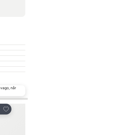
ivago, når
Føj til favoritter
Føj til favoritter
Del