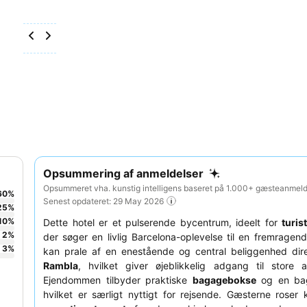
Opsummering af anmeldelser
Opsummeret vha. kunstig intelligens baseret på 1.000+ gæsteanmelde
60
%
Senest opdateret: 29 May 2026
25
%
10
%
Dette hotel er et pulserende bycentrum, ideelt for
turis
2
%
der søger en livlig Barcelona-oplevelse til en fremragend
3
%
kan prale af en enestående og central beliggenhed di
Rambla
, hvilket giver øjeblikkelig adgang til store at
Ejendommen tilbyder praktiske
bagagebokse
og en ba
hvilket er særligt nyttigt for rejsende. Gæsterne roser