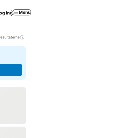
Menu
og ind
resultaterne