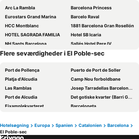
Arc La Rambla
Barcelona Princess
Eurostars Grand Marina
Barcelo Raval
HCC Montblanc
1881 Barcelona Gran Rosellón
HOTEL SAGRADA FAMILIA
Hotel SB Icaria
NH Sants Barcelona
Sallés Hotel Pere IV
Flere seværdigheder i El Poble-sec
Leonardo Royal Hotel Barcelona Forum
Catalonia Avinyo
Catalonia Park Putxet
SM Hotel Sant Antoni
Port de Pollença
Puerto de Port de Soller
Travelodge Barcelona Poblenou
Hotel Best Front Maritim
Platja d'Alcudia
Camp Nou forboldbane
Hotel & Spa Villa Olimpica Suites
Occidental Atenea Mar - Adults Only
Las Ramblas
Josep Tarradellas Barcelona–El Prat Airport
W Barcelona
Ilunion Les Corts Spa
Port de Alcudia
Det gotiske kvarter (Barri Gòtic)
Hotel Rec Barcelona - Adults Only
Catalonia Sagrada Familia
Eixamplekvarteret
Barceloneta
Hotel SB Diagonal Zero
Hotel Astoria
Barcelona Havn
Plaça Catalunya
NH Barcelona Stadium
Ikonik Ramblas
El Born
Platja d´Aro
NH Barcelona Eixample
Holiday Inn Express Barcelona - City 22@ By Ihg
Hotelsøgning
Europa
Spanien
Catalonien
Barcelona
El Poble-sec
Barcelona hovedbanegård (Sants)
Gràcia
ibis Styles Barcelona City Bogatell
Barcelo Sants