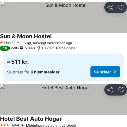
Del
Føj
Sun & Moon Hostel
Hostel
Livligt, farverigt værelsesdesign
1 Stjerner
7,6
Godt
5.897
1.3 km til Barceloneta
511 kr.
Af
Se priser fra
6 hjemmesider
Se priser
Del
Føj
Hotel Best Auto Hogar
Hotel
Middelhavsrestaurant på stedet