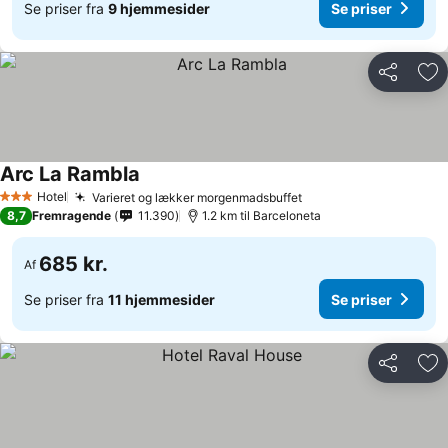
Se priser fra
9 hjemmesider
Se priser
Del
Føj
Arc La Rambla
Hotel
Varieret og lækker morgenmadsbuffet
3 Stjerner
8,7
Fremragende
11.390
1.2 km til Barceloneta
685 kr.
Af
Se priser fra
11 hjemmesider
Se priser
Del
Føj