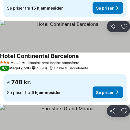
Se priser fra
15 hjemmesider
Se priser
Del
Føj
Hotel Continental Barcelona
Hotel
Historisk neoklassisk atmosfære
3 Stjerner
8,2
Meget godt
5.190
1.7 km til Barceloneta
748 kr.
Af
Se priser fra
9 hjemmesider
Se priser
Del
Føj