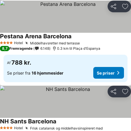
Del
Føj
Pestana Arena Barcelona
Hotel
Middelhavsretter med terrasse
4 Stjerner
8,7
Fremragende
6.148
0.3 km til Plaça d'Espanya
788 kr.
Af
Se priser fra
16 hjemmesider
Se priser
Del
Føj
NH Sants Barcelona
Hotel
Frisk catalansk og middelhavsinspireret mad
4 Stjerner