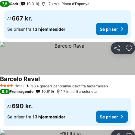
3 Stjerner
7,5
Godt
10.319
1.7 km til Plaça d'Espanya
667 kr.
Af
Se priser fra
13 hjemmesider
Se priser
Del
Føj
Barcelo Raval
Hotel
360-graders panoramaudsigt fra tagterrassen
4 Stjerner
8,5
Fremragende
10.619
1.7 km til Barceloneta
690 kr.
Af
Se priser fra
13 hjemmesider
Se priser