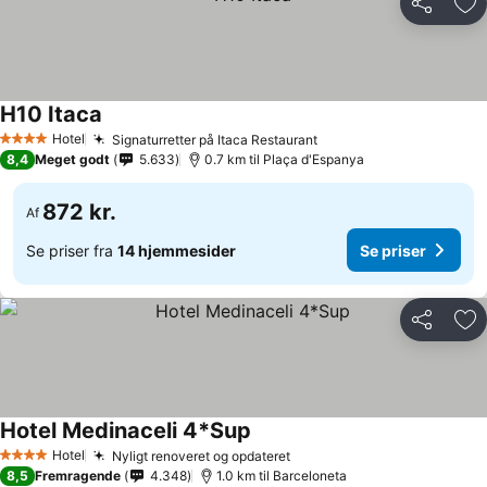
Del
Føj
H10 Itaca
Hotel
Signaturretter på Itaca Restaurant
4 Stjerner
8,4
Meget godt
5.633
0.7 km til Plaça d'Espanya
872 kr.
Af
Se priser fra
14 hjemmesider
Se priser
Del
Føj
Hotel Medinaceli 4*Sup
Hotel
Nyligt renoveret og opdateret
4 Stjerner
8,5
Fremragende
4.348
1.0 km til Barceloneta