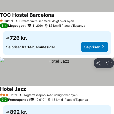
TOC Hostel Barcelona
Hostel
Private værelser med udsigt over byen
1 Stjerner
8,4
Meget godt
11.209
1.5 km til Plaça d'Espanya
726 kr.
Af
Se priser fra
14 hjemmesider
Se priser
Del
Føj
Hotel Jazz
Hotel
Tagterrassepool med udsigt over byen
3 Stjerner
9,2
Fremragende
12.910
1.8 km til Plaça d'Espanya
892 kr.
Af