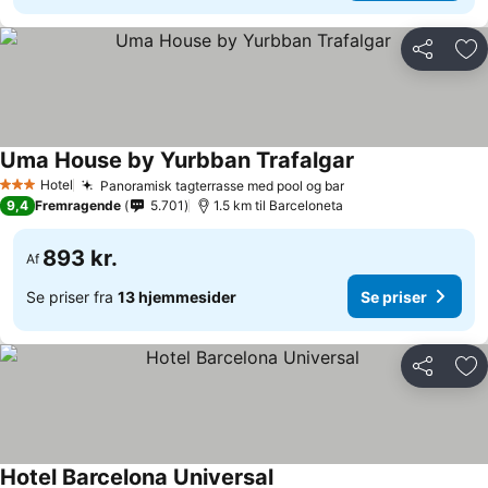
Del
Føj
Uma House by Yurbban Trafalgar
Hotel
Panoramisk tagterrasse med pool og bar
3 Stjerner
9,4
Fremragende
5.701
1.5 km til Barceloneta
893 kr.
Af
Se priser fra
13 hjemmesider
Se priser
Del
Føj
Hotel Barcelona Universal