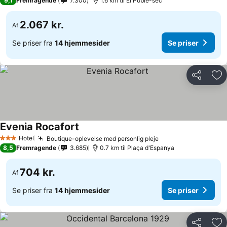
9,1
Fremragende
7.300
1.6 km til El Poble-sec
2.067 kr.
Af
Se priser fra
14 hjemmesider
Se priser
Del
Føj
Evenia Rocafort
Hotel
Boutique-oplevelse med personlig pleje
3 Stjerner
8,5
Fremragende
3.685
0.7 km til Plaça d'Espanya
704 kr.
Af
Se priser fra
14 hjemmesider
Se priser