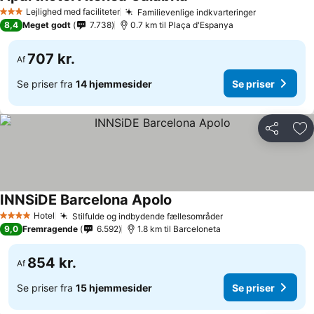
Lejlighed med faciliteter
Familievenlige indkvarteringer
3 Stjerner
8,4
Meget godt
7.738
0.7 km til Plaça d'Espanya
707 kr.
Af
Se priser fra
14 hjemmesider
Se priser
Del
Føj
INNSiDE Barcelona Apolo
Hotel
Stilfulde og indbydende fællesområder
4 Stjerner
9,0
Fremragende
6.592
1.8 km til Barceloneta
854 kr.
Af
Se priser fra
15 hjemmesider
Se priser