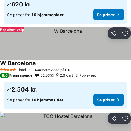
620 kr.
Af
Se priser fra
10 hjemmesider
Se priser
Populært valg
Del
Føj
W Barcelona
Hotel
Gourmetmiddag på FIRE
5 Stjerner
8,6
Fremragende
32.535
2.6 km til El Poble-sec
2.504 kr.
Af
Se priser fra
16 hjemmesider
Se priser
Del
Føj