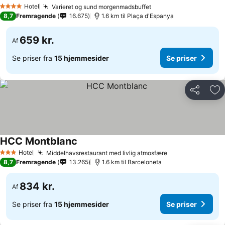
Hotel
Varieret og sund morgenmadsbuffet
4 Stjerner
8,7
Fremragende
16.675
1.6 km til Plaça d'Espanya
659 kr.
Af
Se priser fra
15 hjemmesider
Se priser
Del
Føj
HCC Montblanc
Hotel
Middelhavsrestaurant med livlig atmosfære
3 Stjerner
8,7
Fremragende
13.265
1.6 km til Barceloneta
834 kr.
Af
Se priser fra
15 hjemmesider
Se priser