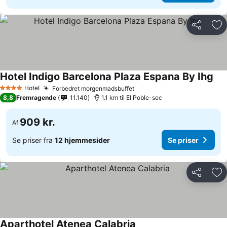
Del
Føj
Hotel Indigo Barcelona Plaza Espana By Ihg
Hotel
Forbedret morgenmadsbuffet
4 Stjerner
8,8
Fremragende
11.140
1.1 km til El Poble-sec
909 kr.
Af
Se priser fra
12 hjemmesider
Se priser
Del
Føj
Aparthotel Atenea Calabria