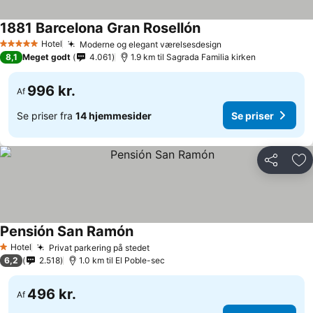
1881 Barcelona Gran Rosellón
Hotel
Moderne og elegant værelsesdesign
5 Stjerner
8,1
Meget godt
4.061
1.9 km til Sagrada Familia kirken
996 kr.
Af
Se priser fra
14 hjemmesider
Se priser
Del
Føj
Pensión San Ramón
Hotel
Privat parkering på stedet
1 Stjerner
6,2
2.518
1.0 km til El Poble-sec
496 kr.
Af