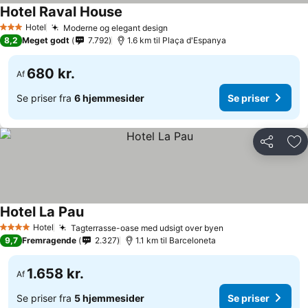
Hotel Raval House
Hotel
Moderne og elegant design
3 Stjerner
8,2
Meget godt
7.792
1.6 km til Plaça d'Espanya
680 kr.
Af
Se priser fra
6 hjemmesider
Se priser
Del
Føj
Hotel La Pau
Hotel
Tagterrasse-oase med udsigt over byen
4 Stjerner
9,7
Fremragende
2.327
1.1 km til Barceloneta
1.658 kr.
Af
Se priser fra
5 hjemmesider
Se priser