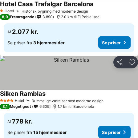
Hotel Casa Trafalgar Barcelona
Hotel
Historisk bygning med moderne design
1 Stjerner
8,9
Fremragende
3.890
2.0 km til El Poble-sec
2.077 kr.
Af
Se priser fra
3 hjemmesider
Se priser
Del
Føj
Silken Ramblas
Hotel
Rummelige værelser med moderne design
4 Stjerner
8,1
Meget godt
6.609
1.7 km til Barceloneta
778 kr.
Af
Se priser fra
15 hjemmesider
Se priser