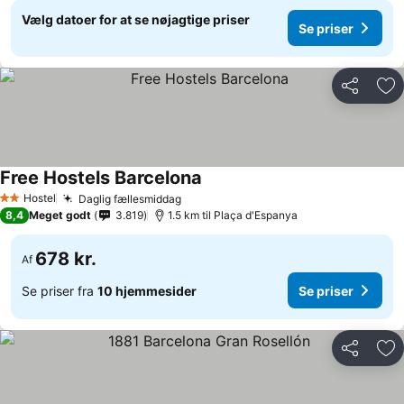
Vælg datoer for at se nøjagtige priser
Se priser
Del
Føj
Free Hostels Barcelona
Hostel
Daglig fællesmiddag
2 Stjerner
8,4
Meget godt
3.819
1.5 km til Plaça d'Espanya
678 kr.
Af
Se priser fra
10 hjemmesider
Se priser
Del
Føj