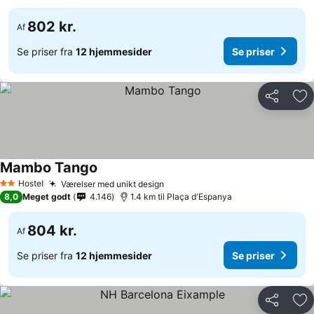
802 kr.
Af
Se priser fra
12 hjemmesider
Se priser
Del
Føj
Mambo Tango
Hostel
Værelser med unikt design
2 Stjerner
8,0
Meget godt
4.146
1.4 km til Plaça d'Espanya
804 kr.
Af
Se priser fra
12 hjemmesider
Se priser
Del
Føj