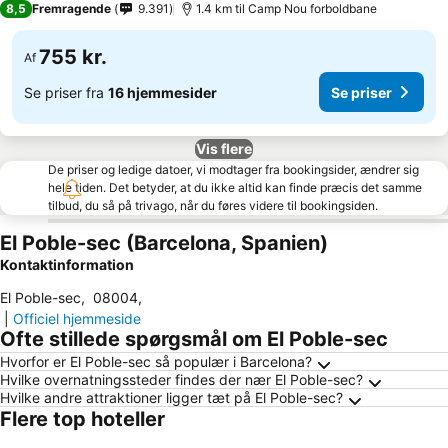
8,5
Fremragende
9.391
1.4 km til Camp Nou forboldbane
755 kr.
Af
Se priser fra
16 hjemmesider
Se priser
Vis flere
De priser og ledige datoer, vi modtager fra bookingsider, ændrer sig
hele tiden. Det betyder, at du ikke altid kan finde præcis det samme
tilbud, du så på trivago, når du føres videre til bookingsiden.
El Poble-sec (Barcelona, Spanien)
Kontaktinformation
El Poble-sec
,
08004
,
|
Officiel hjemmeside
Ofte stillede spørgsmål om El Poble-sec
Hvorfor er El Poble-sec så populær i Barcelona?
Hvilke overnatningssteder findes der nær El Poble-sec?
Hvilke andre attraktioner ligger tæt på El Poble-sec?
Flere top hoteller