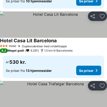
Se priser fra
10 hjemmesider
Se priser
Del
Føj
Hotel Casa Lit Barcelona
Hotel
Duplexværelser med vindeltrappe
3 Stjerner
8,2
Meget godt
6.291
1.5 km til Barceloneta
530 kr.
Af
Se priser fra
13 hjemmesider
Se priser
Del
Føj