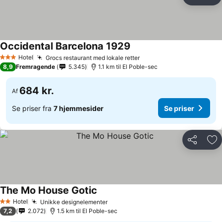
Del
Føj
Occidental Barcelona 1929
Hotel
Grocs restaurant med lokale retter
3 Stjerner
8,9
Fremragende
5.345
1.1 km til El Poble-sec
684 kr.
Af
Se priser fra
7 hjemmesider
Se priser
Del
Føj
The Mo House Gotic
Hotel
Unikke designelementer
2 Stjerner
7,2
2.072
1.5 km til El Poble-sec