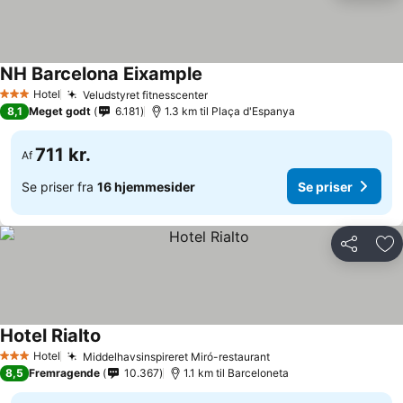
NH Barcelona Eixample
Hotel
Veludstyret fitnesscenter
3 Stjerner
8,1
Meget godt
6.181
1.3 km til Plaça d'Espanya
711 kr.
Af
Se priser fra
16 hjemmesider
Se priser
Del
Føj
Hotel Rialto
Hotel
Middelhavsinspireret Miró-restaurant
3 Stjerner
8,5
Fremragende
10.367
1.1 km til Barceloneta