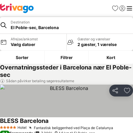
Favoritter
Log ind
Me
Destination
El Poble-sec, Barcelona
Afrejse/ankomst
Gæster og værelser
Vælg datoer
2 gæster, 1 værelse
Sorter
Filtrer
Kort
Overnatningssteder i Barcelona nær El Poble-
sec
Sådan påvirker betaling søgeresultaterne
Del
Føj
BLESS Barcelona
Hotel
Fantastisk beliggenhed ved Plaça de Catalunya
5 Stjerner