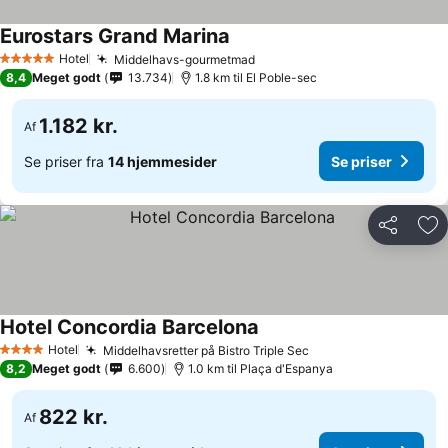
Eurostars Grand Marina
Hotel
Middelhavs-gourmetmad
5 Stjerner
8,4
Meget godt
13.734
1.8 km til El Poble-sec
1.182 kr.
Af
Se priser fra
14 hjemmesider
Se priser
Del
Føj
Hotel Concordia Barcelona
Hotel
Middelhavsretter på Bistro Triple Sec
4 Stjerner
8,2
Meget godt
6.600
1.0 km til Plaça d'Espanya
822 kr.
Af