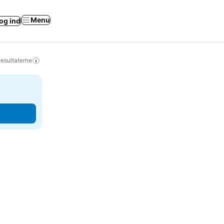
Menu
og ind
resultaterne