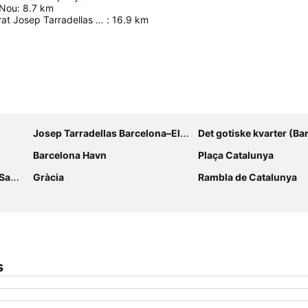
 Nou
:
8.7
km
Barcelona El Prat Josep Tarradellas Airport
:
16.9
km
Udvid kort
Josep Tarradellas Barcelona–El Prat Airport
Det gotiske kvarter (Bar
Barcelona Havn
Plaça Catalunya
ts)
Gràcia
Rambla de Catalunya
s