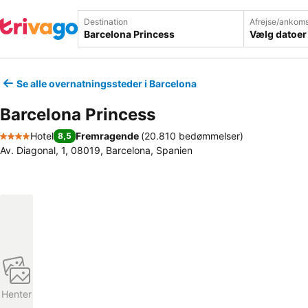
Destination
Afrejse/ankoms
Vælg datoer
Se alle overnatningssteder i Barcelona
Barcelona Princess
Hotel
Fremragende
(
20.810 bedømmelser
)
8,5
4 Stjerner
Av. Diagonal, 1, 08019, Barcelona, Spanien
Henter