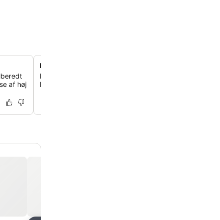
Ikonisk arkitektonisk vartegn
ilberedt
Hotellet skiller sig ud med sit moderne, avantgarde desi
e af høj
bidrager betydeligt til Barcelonas skyline.