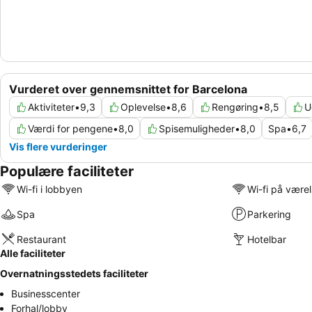
Vurderet over gennemsnittet for Barcelona
Aktiviteter
•
9,3
Oplevelse
•
8,6
Rengøring
•
8,5
U
Værdi for pengene
•
8,0
Spisemuligheder
•
8,0
Spa
•
6,7
Vis flere vurderinger
Populære faciliteter
Wi-fi i lobbyen
Wi-fi på være
Spa
Parkering
Restaurant
Hotelbar
Alle faciliteter
Overnatningsstedets faciliteter
Businesscenter
Forhal/lobby