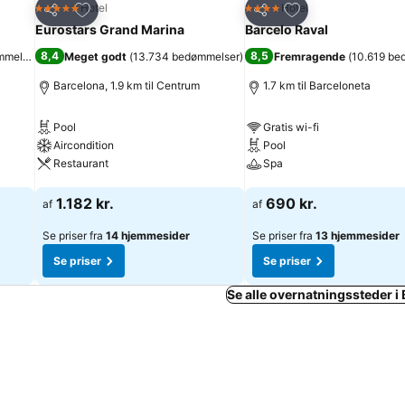
Føj til favoritter
Føj til favoritter
Hotel
Hotel
5 Stjerner
4 Stjerner
Del
Del
Eurostars Grand Marina
Barcelo Raval
8,4
8,5
mmelser
)
Meget godt
(
13.734 bedømmelser
)
Fremragende
(
10.619 be
Barcelona, 1.9 km til Centrum
1.7 km til Barceloneta
Pool
Gratis wi-fi
Aircondition
Pool
Restaurant
Spa
Se priser
Se priser
1.182 kr.
690 kr.
af
af
Se priser fra
14 hjemmesider
Se priser fra
13 hjemmesider
Se priser
Se priser
Se alle overnatningssteder i