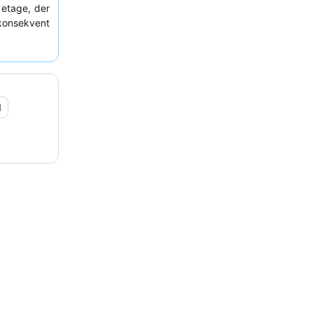
etage, der
konsekvent
personale,
 en virkelig
else på en
1