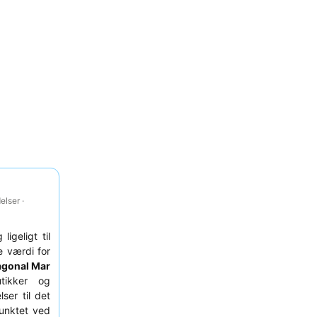
lser ·
igeligt til
e værdi for
agonal Mar
tikker og
ser til det
punktet ved