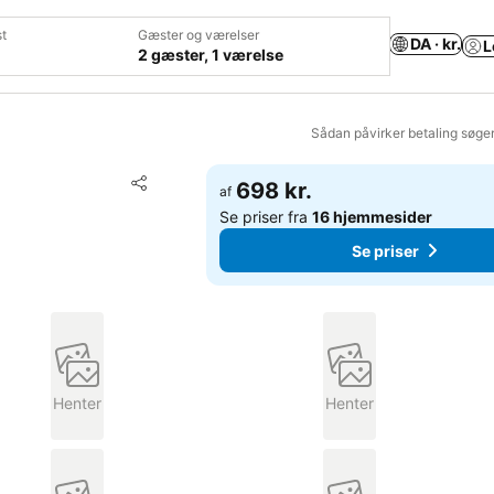
t
Gæster og værelser
DA · kr.
L
2 gæster, 1 værelse
Sådan påvirker betaling søge
Føj til favoritter
698 kr.
af
Del
Se priser fra
16 hjemmesider
Se priser
Henter
Henter