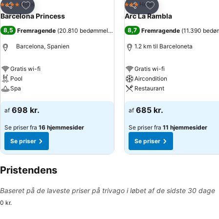
Føj til favoritter
Føj til favoritter
Hotel
Hotel
4 Stjerner
3 Stjerner
Del
Del
Barcelona Princess
Arc La Rambla
8,5
8,7
Fremragende
(
20.810 bedømmelser
)
Fremragende
(
11.390 bedø
Barcelona, Spanien
1.2 km til Barceloneta
Gratis wi-fi
Gratis wi-fi
Pool
Aircondition
Spa
Restaurant
Se priser
Se priser
698 kr.
685 kr.
af
af
Se priser fra
16 hjemmesider
Se priser fra
11 hjemmesider
Se priser
Se priser
Pristendens
Baseret på de laveste priser på trivago i løbet af de sidste 30 dage
0 kr.