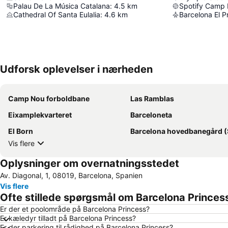
Palau De La Música Catalana
:
4.5
km
Spotify Camp
Cathedral Of Santa Eulalia
:
4.6
km
Udforsk oplevelser i nærheden
Camp Nou forboldbane
Las Ramblas
Eixamplekvarteret
Barceloneta
El Born
Barcelona hovedbanegård (San
Vis flere
Oplysninger om overnatningsstedet
Av. Diagonal, 1, 08019, Barcelona, Spanien
Vis flere
Ofte stillede spørgsmål om Barcelona Princes
Er der et poolområde på Barcelona Princess?
Er kæledyr tilladt på Barcelona Princess?
Er der parkering til rådighed på Barcelona Princess?