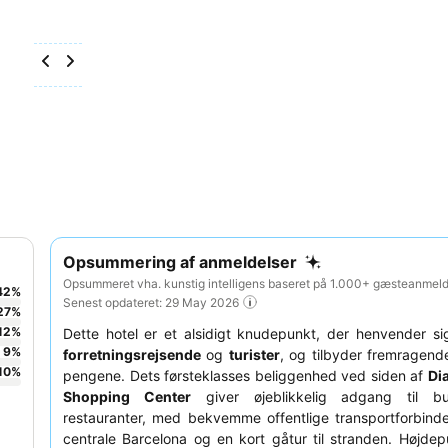
Opsummering af anmeldelser
Opsummeret vha. kunstig intelligens baseret på 1.000+ gæsteanmelde
42
%
Senest opdateret: 29 May 2026
27
%
12
%
Dette hotel er et alsidigt knudepunkt, der henvender sig l
9
%
forretningsrejsende
og
turister
, og tilbyder fremragend
10
%
pengene. Dets førsteklasses beliggenhed ved siden af
Di
Shopping Center
giver øjeblikkelig adgang til bu
restauranter, med bekvemme offentlige transportforbindel
centrale Barcelona og en kort gåtur til stranden. Højde