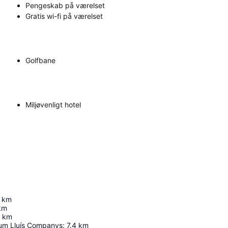
Pengeskab på værelset
Gratis wi-fi på værelset
Golfbane
Miljøvenligt hotel
km
km
km
um Lluís Companys
:
7.4
km