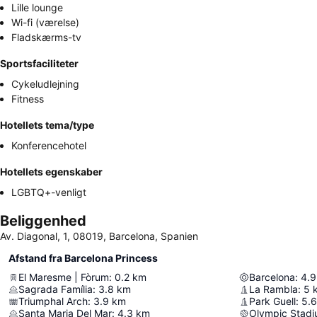
Lille lounge
Wi-fi (værelse)
Fladskærms-tv
Sportsfaciliteter
Cykeludlejning
Fitness
Hotellets tema/type
Konferencehotel
Hotellets egenskaber
LGBTQ+-venligt
Beliggenhed
Av. Diagonal, 1, 08019, Barcelona, Spanien
Afstand fra Barcelona Princess
El Maresme | Fòrum
:
0.2
km
Barcelona
:
4.9
Sagrada Família
:
3.8
km
La Rambla
:
5
Triumphal Arch
:
3.9
km
Park Guell
:
5.6
Santa Maria Del Mar
:
4.3
km
Olympic Stadi