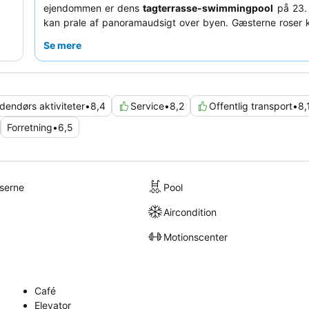
ejendommen er dens
tagterrasse-swimmingpool
på 23. 
kan prale af panoramaudsigt over byen. Gæsterne roser 
den enestående service fra det venlige og opmærksomme 
Se mere
og den varierede, omfattende
morgenmadsbuffet
. For
afslappende oplevelse kan du overveje at booke et vær
højere etage for en fantastisk udsigt over byen eller havet.
dendørs aktiviteter
•
8,4
Service
•
8,2
Offentlig transport
•
8,
Forretning
•
6,5
lserne
Pool
Aircondition
Motionscenter
Café
Elevator