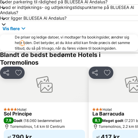
Er der parkering til rådighed på BLUESEA Al Andalus?
Hvad er indtjeknings- og udtjekningstidspunkterne på BLUESEA Al
Arena of La Malagueta
De Calahonda
Andalus?
Arroyo de la Miel Train Station
Alcazaba
Hvor ligger BLUESEA Al Andalus?
Pedregalejo
El Caminito del Rey
Vis flere
Vialia Estación María Zambrano
Cala del Moral
De priser og ledige datoer, vi modtager fra bookingsider, ændrer sig
hele tiden. Det betyder, at du ikke altid kan finde præcis det samme
Benajarafe
Bailén-Miraflores
tilbud, du så på trivago, når du føres videre til bookingsiden.
Convention & Exhibition Centre of Marbella
Paseo Maritimo La Carihuela
Blandt de bedst bedømte Hotels i
Torremolinos
Arroyo de la Miel
Plaza de la Merced
Puerto Cabopino
Pedregalejo
Del
Føj til favoritter
Del
Føj til favorit
Lauro Golf
El Palo
San Pedro Alcántara
Barrio Arroyo de la Miel
Guadalmar
Puerto Deportivo de Benalmádena
San Julián - Campo de Golf
El Palo
Hotel
Hotel
4 Stjerner
3 Stjerner
Sol Principe
La Barracuda
Puerto de Caleta de Vélez
Sea Life Benalmadena
7,9
8,1
Godt
(
18.060 bedømmelser
)
Meget godt
(
7.231 
Torremuelle
Calanova Golf Club
Torremolinos, 1.4 km til Centrum
Torremolinos, 2.2 km t
790 kr.
417 kr.
af
af