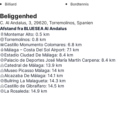
Billiard
Bordtennis
Beliggenhed
C. Al Andalus, 3, 29620, Torremolinos, Spanien
Afstand fra BLUESEA Al Andalus
Montemar Alto
:
0.5
km
Torremolinos
:
0.8
km
Castillo Monumento Colomares
:
6.8
km
Málaga – Costa Del Sol Airport
:
7.1
km
Estadio Ciudad De Málaga
:
8.4
km
Palacio de Deportes José María Martín Carpena
:
8.4
km
Catedral de Málaga
:
13.9
km
Museo Picasso Málaga
:
14
km
Alcazaba De Málaga
:
14.1
km
Bullring La Malagueta
:
14.3
km
Castillo de Gibralfaro
:
14.5
km
La Rosaleda
:
14.9
km