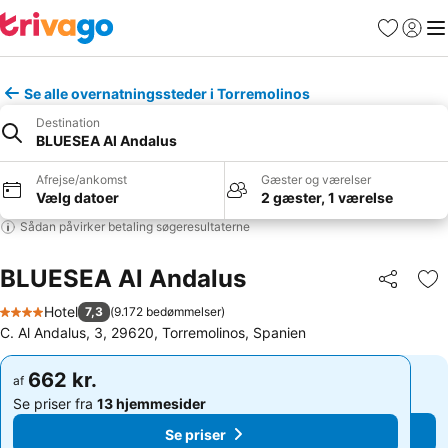
Favoritter
Log ind
Me
Se alle overnatningssteder i Torremolinos
Destination
BLUESEA Al Andalus
Afrejse/ankomst
Gæster og værelser
Vælg datoer
2 gæster, 1 værelse
Sådan påvirker betaling søgeresultaterne
BLUESEA Al Andalus
Del
Føj
Hotel
7,3
(
9.172 bedømmelser
)
4 Stjerner
C. Al Andalus, 3, 29620, Torremolinos, Spanien
662 kr.
662 kr.
af
af
Se priser fra
13 hjemmesider
Se priser fra
13 hjemmesider
Se priser
Se priser