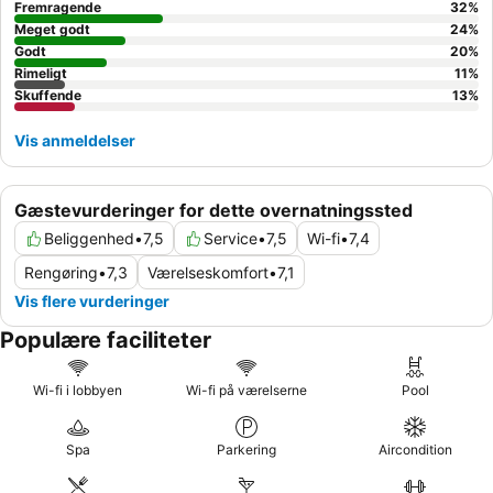
et nyrenoveret værelse for øget komfort.
Fremragende
32
%
Meget godt
24
%
Godt
20
%
Rimeligt
11
%
Skuffende
13
%
Vis anmeldelser
Gæstevurderinger for dette overnatningssted
Beliggenhed
•
7,5
Service
•
7,5
Wi-fi
•
7,4
Rengøring
•
7,3
Værelseskomfort
•
7,1
Vis flere vurderinger
Populære faciliteter
Wi-fi i lobbyen
Wi-fi på værelserne
Pool
Spa
Parkering
Aircondition