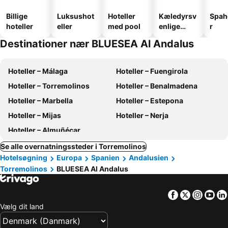
Billige
Luksushot
Hoteller
Kæledyrsv
Spah
hoteller
eller
med pool
enlige
r
hoteller
Destinationer nær BLUESEA Al Andalus
Hoteller – Málaga
Hoteller – Fuengirola
Hoteller – Torremolinos
Hoteller – Benalmadena
Hoteller – Marbella
Hoteller – Estepona
Hoteller – Mijas
Hoteller – Nerja
Hoteller – Almuñécar
Se alle overnatningssteder i Torremolinos
Hotelsøgning
Europa
Spanien
Andalusien
Torremolinos
BLUESEA Al Andalus
Facebook
Twitter
Insta
Yo
Vælg dit land