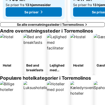
Se priser fra
13 hjemmesider
Se priser fra
13 hje
Se priser
Se prise
Se alle overnatningssteder i Torremolinos
Andre overnatningssteder i Torremolinos
Hotel
Bed and
Lejlighed
Hostel
Gæst
breakfasts
med
faciliteter
Populære hotelkategorier i Torremolinos