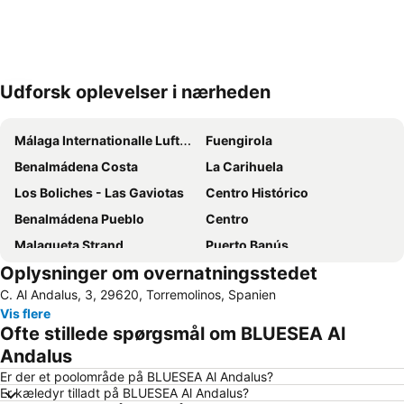
Udforsk oplevelser i nærheden
Udvid kort
Málaga Internationalle Lufthavn
Fuengirola
Benalmádena Costa
La Carihuela
Los Boliches - Las Gaviotas
Centro Histórico
Benalmádena Pueblo
Centro
Malagueta Strand
Puerto Banús
Oplysninger om overnatningsstedet
Torreblanca
Marina de Puerto Banus
C. Al Andalus, 3, 29620, Torremolinos, Spanien
Torrequebrada
Nueva Andalucía
Vis flere
La Malagueta
La Fonda
Ofte stillede spørgsmål om BLUESEA Al
Centro Comercial Málaga Plaza
Carvajal
Andalus
Marbella Golf & Country Club
El Pinillo
Er der et poolområde på BLUESEA Al Andalus?
Er kæledyr tilladt på BLUESEA Al Andalus?
Malaga Busstation
La Cala Resort