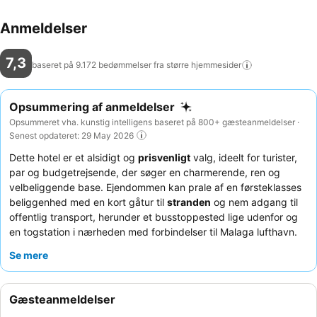
Anmeldelser
7,3
baseret på 9.172 bedømmelser fra større
hjemmesider
Opsummering af anmeldelser
Opsummeret vha. kunstig intelligens baseret på 800+ gæsteanmeldelser ·
Senest opdateret: 29 May 2026
Dette hotel er et alsidigt og
prisvenligt
valg, ideelt for turister,
par og budgetrejsende, der søger en charmerende, ren og
velbeliggende base. Ejendommen kan prale af en førsteklasses
beliggenhed med en kort gåtur til
stranden
og nem adgang til
offentlig transport, herunder et busstoppested lige udenfor og
en togstation i nærheden med forbindelser til Malaga lufthavn.
Gæsterne kan nyde en forfriskende
swimmingpool
suppleret
Se mere
med et haveområde og en udendørs bar. Personalet får
konsekvent stor ros for deres venlige og hjælpsomme
væremåde, og morgenmaden tilbyder et godt udvalg af friske
Gæsteanmeldelser
retter. For den bedste oplevelse kan du overveje at anmode om