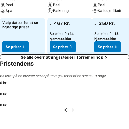
for nogle af disse services.
Pool
Pool
Pool
Spa
Parkering
Kæledyr tilladt
Se priser
Se priser
Se priser
Vælg datoer for at se
467 kr.
350 kr.
af
af
nøjagtige priser
Se priser fra
14
Se priser fra
13
hjemmesider
hjemmesider
Se priser
Se priser
Se priser
Se alle overnatningssteder i Torremolinos
Pristendens
Baseret på de laveste priser på trivago i løbet af de sidste 30 dage
0 kr.
0 kr.
0 kr.