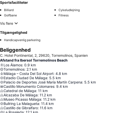
Sportsfaciliteter
Billiard
Cykeludlejning
Golfbane
Fitness
Vis flere
Tilgængelighed
Handicapvenlig parkering
Beliggenhed
C. Hotel Pontinental, 2, 29620, Torremolinos, Spanien
Afstand fra Ibersol Torremolinos Beach
Los Álamos
:
0.9
km
Torremolinos
:
2.1
km
Málaga – Costa Del Sol Airport
:
4.8
km
Estadio Ciudad De Málaga
:
5.5
km
Palacio de Deportes José María Martín Carpena
:
5.5
km
Castillo Monumento Colomares
:
9.4
km
Catedral de Málaga
:
11
km
Alcazaba De Málaga
:
11.2
km
Museo Picasso Málaga
:
11.2
km
Bullring La Malagueta
:
11.4
km
Castillo de Gibralfaro
:
11.6
km
La Rosaleda
:
12.1
km