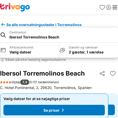
Favoritter
Log ind
Me
Se alle overnatningssteder i Torremolinos
Destination
Ibersol Torremolinos Beach
Afrejse/ankomst
Gæster og værelser
Vælg datoer
2 gæster, 1 værelse
Sådan påvirker betaling søgeresultaterne
Ibersol Torremolinos Beach
Del
Føj
Hotel
7,3
(
5.151 bedømmelser
)
4 Stjerner
C. Hotel Pontinental, 2, 29620, Torremolinos, Spanien
Vælg datoer for at se nøjagtige priser
Vælg datoer for at se nøjagtige priser
Se priser
Se priser