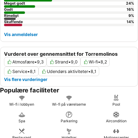
Meget godt
24
%
Godt
16
%
Rimeligt
9
%
Skuffende
14
%
Vis anmeldelser
Vurderet over gennemsnittet for Torremolinos
Atmosfære
•
9,3
Strand
•
9,0
Wi-fi
•
8,2
Service
•
8,1
Udendørs aktiviteter
•
8,1
Vis flere vurderinger
Populære faciliteter
Wi-fi i lobbyen
Wi-fi på værelserne
Pool
Spa
Parkering
Aircondition
Restaurant
Hotelbar
Motionscenter