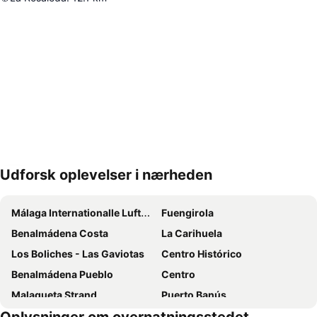
Udforsk oplevelser i nærheden
Udvid kort
Málaga Internationalle Lufthavn
Fuengirola
Benalmádena Costa
La Carihuela
Los Boliches - Las Gaviotas
Centro Histórico
Benalmádena Pueblo
Centro
Malagueta Strand
Puerto Banús
Torreblanca
Marina de Puerto Banus