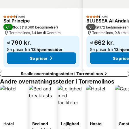
Barrio Arroyo de la Miel
San Julián - Campo de Golf
Puerto Deportivo de Benalmádena
El Palo
Hotel
Hotel
4 Stjerner
4 Stjerner
Sol Principe
BLUESEA Al Andal
Puerto de Caleta de Vélez
Sea Life Benalmadena
7,9
7,3
Godt
(
18.060 bedømmelser
)
(
9.172 bedømmelser
)
Torremuelle
Calanova Golf Club
Torremolinos, 1.4 km til Centrum
Torremolinos, 0.8 km t
790 kr.
662 kr.
af
af
Se priser fra
13 hjemmesider
Se priser fra
13 hje
Se priser
Se prise
Se alle overnatningssteder i Torremolinos
Andre overnatningssteder i Torremolinos
Hotel
Bed and
Lejlighed
Hostel
Gæst