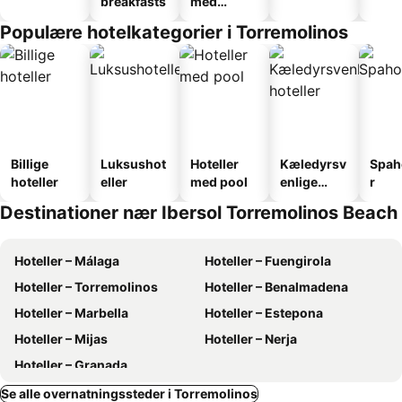
breakfasts
med
faciliteter
Populære hotelkategorier i Torremolinos
Billige
Luksushot
Hoteller
Kæledyrsv
Spah
hoteller
eller
med pool
enlige
r
hoteller
Destinationer nær Ibersol Torremolinos Beach
Hoteller – Málaga
Hoteller – Fuengirola
Hoteller – Torremolinos
Hoteller – Benalmadena
Hoteller – Marbella
Hoteller – Estepona
Hoteller – Mijas
Hoteller – Nerja
Hoteller – Granada
Se alle overnatningssteder i Torremolinos