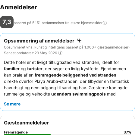
Anmeldelser
7,3
baseret på 5.151 bedømmelser fra større
hjemmesider
Opsummering af anmeldelser
Opsummeret vha. kunstig intelligens baseret på 1.000+ gæsteanmeldelser ·
Senest opdateret: 29 May 2026
Dette hotel er et livligt tilflugtssted ved stranden, ideelt for
familier
og
turister
, der søger en livlig kystferie. Ejendommen
kan prale af en
fremragende beliggenhed ved stranden
direkte overfor Playa Aruba-stranden, der tilbyder en fantastisk
havudsigt og nem adgang til sand og hav. Gæsterne kan nyde
rummelige og velholdte
udendørs swimmingpools
med
rigelige liggestole. Det
opmærksomme og professionelle
Se mere
personale
modtager konsekvent ros for deres hjælpsomhed, og
morgenmadsbuffeten
fremhæves for sit omfattende udvalg og
kvalitet. For den bedste oplevelse kan du overveje at booke et
Gæsteanmeldelser
værelse med
havudsigt
fra balkonen for fuldt ud at værdsætte
de maleriske omgivelser.
Fremragende
37
%