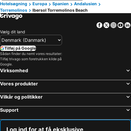
Hotelsøgning
Europa
Spanien
Andalusien
Torremolinos
Ibersol Torremolinos Beach
Facebook
Twitter
Insta
Yo
Vælg dit land
Tilføj på Google
Sådan finder du nemt vores resultater:
Tilføj trivago som foretrukken kilde på
Google.
Virksomhed
Vores produkter
Vilkår og politikker
Support
Log ind for at få eksklusive