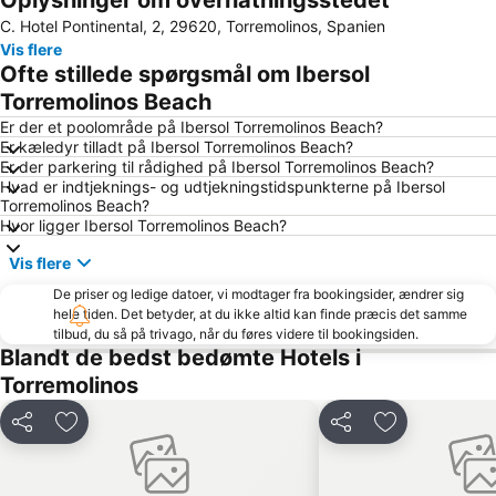
Oplysninger om overnatningsstedet
C. Hotel Pontinental, 2, 29620, Torremolinos, Spanien
Torrequebrada
Nueva Andalucía
Vis flere
La Malagueta
La Fonda
Ofte stillede spørgsmål om Ibersol
Centro Comercial Málaga Plaza
Carvajal
Torremolinos Beach
Marbella Golf & Country Club
El Pinillo
Er der et poolområde på Ibersol Torremolinos Beach?
Er kæledyr tilladt på Ibersol Torremolinos Beach?
Malaga Busstation
La Cala Resort
Er der parkering til rådighed på Ibersol Torremolinos Beach?
Hvad er indtjeknings- og udtjekningstidspunkterne på Ibersol
Arena of La Malagueta
De Calahonda
Torremolinos Beach?
Arroyo de la Miel Train Station
Alcazaba
Hvor ligger Ibersol Torremolinos Beach?
Pedregalejo
El Caminito del Rey
Vis flere
Vialia Estación María Zambrano
Cala del Moral
De priser og ledige datoer, vi modtager fra bookingsider, ændrer sig
hele tiden. Det betyder, at du ikke altid kan finde præcis det samme
Benajarafe
Bailén-Miraflores
tilbud, du så på trivago, når du føres videre til bookingsiden.
Convention & Exhibition Centre of Marbella
Paseo Maritimo La Carihuela
Blandt de bedst bedømte Hotels i
Torremolinos
Arroyo de la Miel
Plaza de la Merced
Puerto Cabopino
Pedregalejo
Del
Føj til favoritter
Del
Føj til favorit
Lauro Golf
El Palo
San Pedro Alcántara
Guadalmar