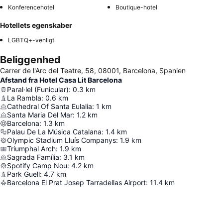
Konferencehotel
Boutique-hotel
Hotellets egenskaber
LGBTQ+-venligt
Beliggenhed
Carrer de l'Arc del Teatre, 58, 08001, Barcelona, Spanien
Afstand fra Hotel Casa Lit Barcelona
Paral·lel (Funicular)
:
0.3
km
La Rambla
:
0.6
km
Cathedral Of Santa Eulalia
:
1
km
Santa Maria Del Mar
:
1.2
km
Barcelona
:
1.3
km
Palau De La Música Catalana
:
1.4
km
Olympic Stadium Lluís Companys
:
1.9
km
Triumphal Arch
:
1.9
km
Sagrada Família
:
3.1
km
Spotify Camp Nou
:
4.2
km
Park Guell
:
4.7
km
Barcelona El Prat Josep Tarradellas Airport
:
11.4
km