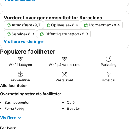
Vurderet over gennemsnittet for Barcelona
Atmosfære
•
9,7
Oplevelse
•
8,6
Morgenmad
•
8,4
Service
•
8,3
Offentlig transport
•
8,3
Vis flere vurderinger
Populære faciliteter
Wi-fi i lobbyen
Wi-fi på værelserne
Parkering
Aircondition
Restaurant
Hotelbar
Alle faciliteter
Overnatningsstedets faciliteter
Businesscenter
Café
Forhal/lobby
Elevator
Vis flere
For børn