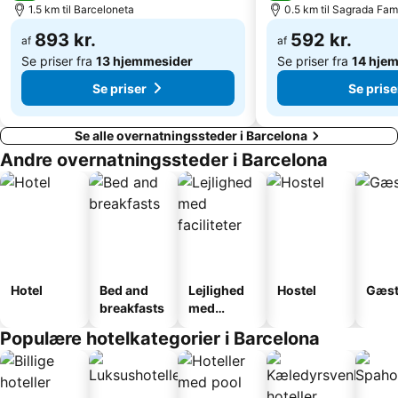
1.5 km til Barceloneta
0.5 km til Sagrada Fami
Gaudí
Mercado de la Barceloneta
893 kr.
592 kr.
af
af
Se priser fra
13 hjemmesider
Se priser fra
14 hje
Se priser
Se prise
Se alle overnatningssteder i Barcelona
Andre overnatningssteder i Barcelona
Hotel
Bed and
Lejlighed
Hostel
Gæst
breakfasts
med
faciliteter
Populære hotelkategorier i Barcelona