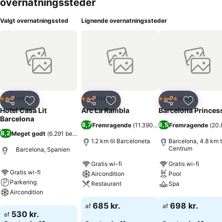
overnatningssteder
Valgt overnatningssted
Lignende overnatningssteder
Hotel
Hotel
Hotel
3 Stjerner
3 Stjerner
4 Stjerner
Del
Føj til favoritter
Del
Føj til favoritter
Del
Føj til fa
Hotel Casa Lit
Arc La Rambla
Barcelona Princes
Barcelona
8,7
8,5
Fremragende
(
11.390 bedømmelser
Fremragende
)
(
20.
8,2
Meget godt
(
6.291 bedømmelser
)
1.2 km til Barceloneta
Barcelona, 4.8 km t
Centrum
Barcelona, Spanien
Gratis wi-fi
Gratis wi-fi
Gratis wi-fi
Aircondition
Pool
Parkering
Restaurant
Spa
Aircondition
Se priser
Se priser
685 kr.
698 kr.
af
af
Se priser
530 kr.
af