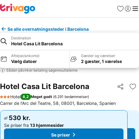
Favoritter
Log ind
Me
Se alle overnatningssteder i Barcelona
Destination
Hotel Casa Lit Barcelona
Afrejse/ankomst
Gæster og værelser
Vælg datoer
2 gæster, 1 værelse
Sådan påvirker betaling søgeresultaterne
Hotel Casa Lit Barcelona
Del
Føj
Hotel
8,2
Meget godt
(
6.291 bedømmelser
)
3 Stjerner
Carrer de l'Arc del Teatre, 58, 08001, Barcelona, Spanien
530 kr.
530 kr.
af
af
Se priser fra
13 hjemmesider
Se priser fra
13 hjemmesider
Se priser
Se priser