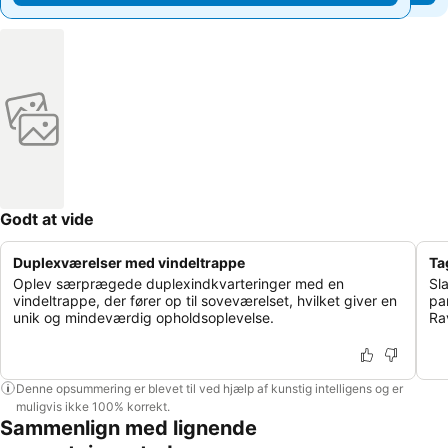
Godt at vide
Duplexværelser med vindeltrappe
Ta
Oplev særprægede duplexindkvarteringer med en
Sla
vindeltrappe, der fører op til soveværelset, hvilket giver en
pa
unik og mindeværdig opholdsoplevelse.
Ra
Denne opsummering er blevet til ved hjælp af kunstig intelligens og er
muligvis ikke 100% korrekt.
Sammenlign med lignende