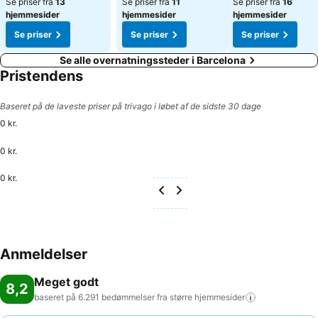
Se priser fra
13
Se priser fra
11
Se priser fra
16
hjemmesider
hjemmesider
hjemmesider
Se priser
Se priser
Se priser
Se alle overnatningssteder i Barcelona
Pristendens
Baseret på de laveste priser på trivago i løbet af de sidste 30 dage
0 kr.
0 kr.
0 kr.
Anmeldelser
Meget godt
8,2
baseret på 6.291 bedømmelser fra større
hjemmesider