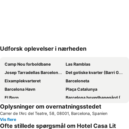
Udforsk oplevelser i nærheden
Udvid kort
Camp Nou forboldbane
Las Ramblas
Josep Tarradellas Barcelona–El Prat Airport
Det gotiske kvarter (Barri Gòtic)
Eixamplekvarteret
Barceloneta
Barcelona Havn
Plaça Catalunya
El Born
Barcelona hovedbanegård (Sants)
Oplysninger om overnatningsstedet
Gràcia
Rambla de Catalunya
Carrer de l'Arc del Teatre, 58, 08001, Barcelona, Spanien
Del Born
Barceloneta
Vis flere
Sagrada Familia kirken
Den gamle by (Ciutat Vella)
Ofte stillede spørgsmål om Hotel Casa Lit