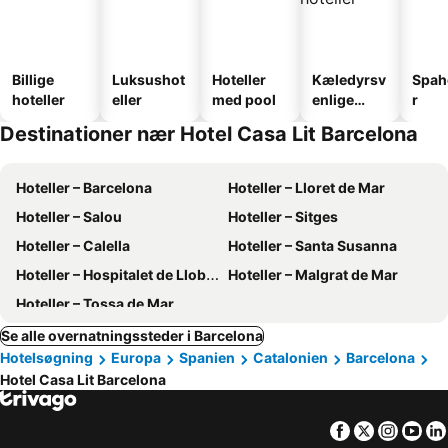
Billige
Luksushot
Hoteller
Kæledyrsv
Spah
hoteller
eller
med pool
enlige
r
hoteller
Destinationer nær Hotel Casa Lit Barcelona
Hoteller – Barcelona
Hoteller – Lloret de Mar
Hoteller – Salou
Hoteller – Sitges
Hoteller – Calella
Hoteller – Santa Susanna
Hoteller – Hospitalet de Llobregat
Hoteller – Malgrat de Mar
Hoteller – Tossa de Mar
Se alle overnatningssteder i Barcelona
Hotelsøgning
Europa
Spanien
Catalonien
Barcelona
Hotel Casa Lit Barcelona
Facebook
Twitter
Insta
Yo