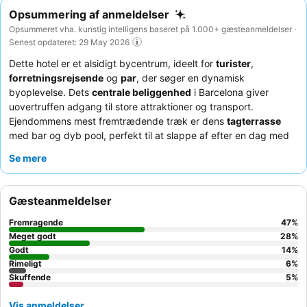
Opsummering af anmeldelser
Opsummeret vha. kunstig intelligens baseret på 1.000+ gæsteanmeldelser ·
Senest opdateret: 29 May 2026
Dette hotel er et alsidigt bycentrum, ideelt for
turister
,
forretningsrejsende
og
par
, der søger en dynamisk
byoplevelse. Dets
centrale beliggenhed
i Barcelona giver
uovertruffen adgang til store attraktioner og transport.
Ejendommens mest fremtrædende træk er dens
tagterrasse
med bar og dyb pool, perfekt til at slappe af efter en dag med
udforskning eller arbejde. Gæsterne roser konsekvent det
Se mere
venlige og professionelle personale
og den enestående
morgenmad
med et bredt udvalg af friske muligheder. For et
mere roligt ophold kan du overveje at anmode om et værelse,
Gæsteanmeldelser
der vender væk fra gaden.
Fremragende
47
%
Meget godt
28
%
Godt
14
%
Rimeligt
6
%
Skuffende
5
%
Vis anmeldelser