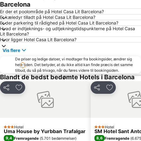
El Poblenou
Barcelonas olympiske havn
Barcelona
Sitgesstranden
Fira Barcelona messecenter
Er der et poolområde på Hotel Casa Lit Barcelona?
Er kæledyr tilladt på Hotel Casa Lit Barcelona?
El Raval
Badalona Port
Er der parkering til rådighed på Hotel Casa Lit Barcelona?
Hvad er indtjeknings- og udtjekningstidspunkterne på Hotel Casa
Bercelona Katedral
Plaça d'Espanya
Lit Barcelona?
Aire de Barcelona
Sants
Hvor ligger Hotel Casa Lit Barcelona?
Plaza Catalunya
Palau Sant Jordi
Vis flere
Barcelona Sants Metro Station
Barcelona universitet
De priser og ledige datoer, vi modtager fra bookingsider, ændrer sig
hele tiden. Det betyder, at du ikke altid kan finde præcis det samme
Estadio Cornellà-El Prat
El Poble-sec
tilbud, du så på trivago, når du føres videre til bookingsiden.
Estació de Plaça Catalunya
Diagonal Mar i el Front Marítim del Poblenou
Blandt de bedst bedømte Hotels i Barcelona
Barcelona Shopping Line
Barrio de Les Corts
Del
Føj til favoritter
Del
Føj til favorit
Rambla del Poblenou
Parc del Fórum
La Dreta de l'Eixample
Barcelona Zoo
Ciutadellaparken
Barcelona City Hall
Pl. Catalunya Metro Station
Barceloneta Metro Station
Hotel
Hotel
3 Stjerner
3 Stjerner
L'Antiga Esquerra de l'Eixample
Det olympiske stadion
Uma House by Yurbban Trafalgar
SM Hotel Sant Ant
9,4
8,6
Fremragende
(
5.701 bedømmelser
)
Fremragende
(
6.67
Casino de Barcelona
Sant Martí