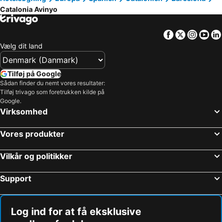
Catalonia Avinyo
Facebook
Twitter
Insta
Yo
Vælg dit land
Tilføj på Google
Sådan finder du nemt vores resultater:
Tilføj trivago som foretrukken kilde på
Google.
Virksomhed
Vores produkter
Vilkår og politikker
Support
Log ind for at få eksklusive