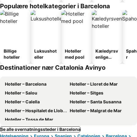
faciliteter
Populære hotelkategorier i Barcelona
Billige
Luksushot
Hoteller
Kæledyrsv
Spah
hoteller
eller
med pool
enlige
r
hoteller
Destinationer nær Catalonia Avinyo
Hoteller – Barcelona
Hoteller – Lloret de Mar
Hoteller – Salou
Hoteller – Sitges
Hoteller – Calella
Hoteller – Santa Susanna
Hoteller – Hospitalet de Llobregat
Hoteller – Malgrat de Mar
Hoteller – Tossa de Mar
Se alle overnatningssteder i Barcelona
Hotelsøgning
Europa
Spanien
Catalonien
Barcelona