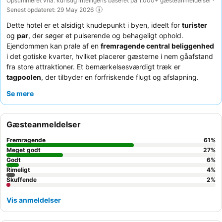
Opsummeret vha. kunstig intelligens baseret på 1.000+ gæsteanmeldelser ·
Senest opdateret: 29 May 2026
Dette hotel er et alsidigt knudepunkt i byen, ideelt for
turister
og
par
, der søger et pulserende og behageligt ophold.
Ejendommen kan prale af en
fremragende central beliggenhed
i det gotiske kvarter, hvilket placerer gæsterne i nem gåafstand
fra store attraktioner. Et bemærkelsesværdigt træk er
tagpoolen
, der tilbyder en forfriskende flugt og afslapning.
Gæsterne roser konsekvent det
exceptionelle personale og
Se mere
service
samt den
lækre og varierede morgenmadsbuffet
. For
en mere rolig oplevelse kan du overveje at anmode om et
værelse, der vender ud mod en indre gårdhave.
Gæsteanmeldelser
Fremragende
61
%
Meget godt
27
%
Godt
6
%
Rimeligt
4
%
Skuffende
2
%
Vis anmeldelser