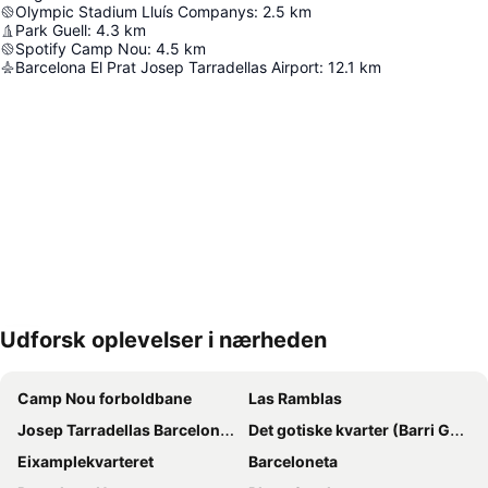
Olympic Stadium Lluís Companys
:
2.5
km
Park Guell
:
4.3
km
Spotify Camp Nou
:
4.5
km
Barcelona El Prat Josep Tarradellas Airport
:
12.1
km
Udforsk oplevelser i nærheden
Udvid kort
Camp Nou forboldbane
Las Ramblas
Josep Tarradellas Barcelona–El Prat Airport
Det gotiske kvarter (Barri Gòtic)
Eixamplekvarteret
Barceloneta