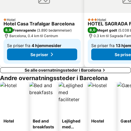
La Dreta de l'Eixample
Barcelona Zoo
Ciutadellaparken
Barcelona City Hall
Hotel
Hotel
1 Stjerner
3 Stjerner
Barceloneta Metro Station
Pl. Catalunya Metro Station
Hotel Casa Trafalgar Barcelona
HOTEL SAGRADA F
8,9
8,0
Fremragende
(
3.890 bedømmelser
)
Meget godt
(
5.038 
L'Antiga Esquerra de l'Eixample
Casino de Barcelona
Barcelona, 0.4 km til Centrum
0.3 km til Sagrada Fami
Det olympiske stadion
Sant Martí
Se priser fra
4 hjemmesider
Se priser fra
13 hje
Gaudí
Mercado de la Barceloneta
Af
Af
Se priser
Se prise
665 kr.
625 kr.
Se alle overnatningssteder i Barcelona
Andre overnatningssteder i Barcelona
Hotel
Bed and
Lejlighed
Hostel
Gæst
breakfasts
med