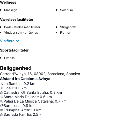
Wellness
Massage
Solarium
Værelsesfaciliteter
Badeværelse med bruser
Strygebræt
Vinduer som kan åbnes
Fjernsyn
Vis flere
Sportsfaciliteter
Fitness
Beliggenhed
Carrer d'Avinyó, 16, 08002, Barcelona, Spanien
Afstand fra Catalonia Avinyo
La Rambla
:
0.2
km
Liceu
:
0.3
km
Cathedral Of Santa Eulalia
:
0.3
km
Santa Maria Del Mar
:
0.6
km
Palau De La Música Catalana
:
0.7
km
Barcelona
:
0.8
km
Triumphal Arch
:
1.1
km
Sagrada Família
:
2.5
km