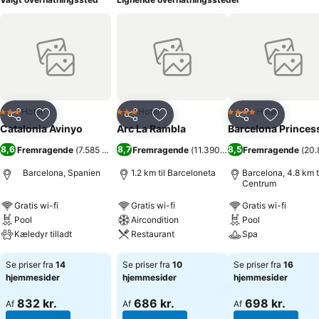
Hotel
Hotel
Hotel
3 Stjerner
3 Stjerner
4 Stjerner
Del
Føj til favoritter
Del
Føj til favoritter
Del
Føj til fa
Catalonia Avinyo
Arc La Rambla
Barcelona Princes
8,6
8,7
8,5
Fremragende
(
7.585 bedømmelser
Fremragende
)
(
11.390 bedømmelser
Fremragende
)
(
20.
Barcelona, Spanien
1.2 km til Barceloneta
Barcelona, 4.8 km t
Centrum
Gratis wi-fi
Gratis wi-fi
Gratis wi-fi
Pool
Aircondition
Pool
Kæledyr tilladt
Restaurant
Spa
Se priser
Se priser
Se priser
Se priser fra
14
Se priser fra
10
Se priser fra
16
hjemmesider
hjemmesider
hjemmesider
832 kr.
686 kr.
698 kr.
Af
Af
Af