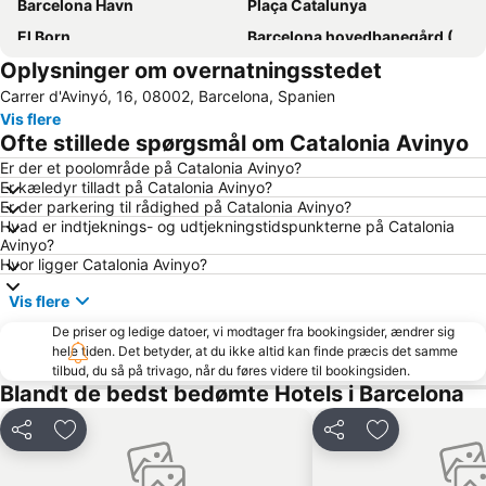
Barcelona Havn
Plaça Catalunya
El Born
Barcelona hovedbanegård (Sants)
Oplysninger om overnatningsstedet
Gràcia
Rambla de Catalunya
Carrer d'Avinyó, 16, 08002, Barcelona, Spanien
Del Born
Barceloneta
Vis flere
Sagrada Familia kirken
Den gamle by (Ciutat Vella)
Ofte stillede spørgsmål om Catalonia Avinyo
El Poblenou
Barcelonas olympiske havn
Er der et poolområde på Catalonia Avinyo?
Er kæledyr tilladt på Catalonia Avinyo?
Sitgesstranden
Fira Barcelona messecenter
Er der parkering til rådighed på Catalonia Avinyo?
El Raval
Badalona Port
Hvad er indtjeknings- og udtjekningstidspunkterne på Catalonia
Avinyo?
Bercelona Katedral
Plaça d'Espanya
Hvor ligger Catalonia Avinyo?
Aire de Barcelona
Sants
Vis flere
Plaza Catalunya
Palau Sant Jordi
De priser og ledige datoer, vi modtager fra bookingsider, ændrer sig
Barcelona Sants Metro Station
Barcelona universitet
hele tiden. Det betyder, at du ikke altid kan finde præcis det samme
tilbud, du så på trivago, når du føres videre til bookingsiden.
Estadio Cornellà-El Prat
Estació de Plaça Catalunya
Blandt de bedst bedømte Hotels i Barcelona
El Poble-sec
Diagonal Mar i el Front Marítim del Poblenou
Del
Føj til favoritter
Del
Føj til favorit
Barcelona Shopping Line
Barrio de Les Corts
Rambla del Poblenou
Parc del Fórum