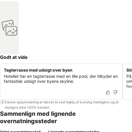
Godt at vide
Tagterrasse med udsigt over byen
St
Hotellet har en tagterrasse med en lille pool, der tilbyder en
På 
fantastisk udsigt over byens skyline.
om
hv
Denne opsummering er blevet til ved hjælp af kunstig intelligens og er
muligvis ikke 100% korrekt.
Sammenlign med lignende
overnatningssteder
Valgt overnatningssted
Lignende overnatningssteder