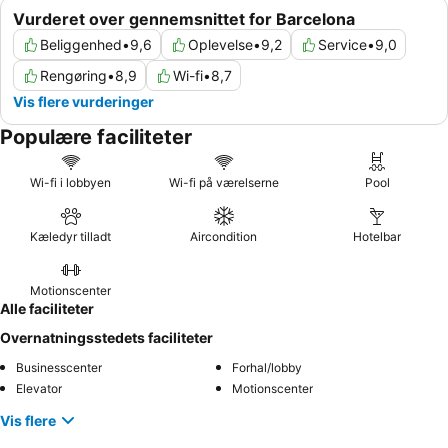
Vurderet over gennemsnittet for Barcelona
Beliggenhed
•
9,6
Oplevelse
•
9,2
Service
•
9,0
Rengøring
•
8,9
Wi-fi
•
8,7
Vis flere vurderinger
Populære faciliteter
Wi-fi i lobbyen
Wi-fi på værelserne
Pool
Kæledyr tilladt
Aircondition
Hotelbar
Motionscenter
Alle faciliteter
Overnatningsstedets faciliteter
Businesscenter
Forhal/lobby
Elevator
Motionscenter
Vis flere