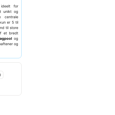
ideelt for
t unikt og
 centrale
un er 5 til
d til store
f et bredt
agpool
og
maftener og
enestående
 for dens
velse kan du
r at nyde
0