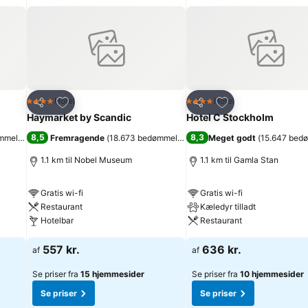
Føj til favoritter
Føj til favoritter
Hotel
Hotel
4 Stjerner
4 Stjerner
Del
Del
Haymarket by Scandic
Hotel C Stockholm
8,5
8,3
mmelser
)
Fremragende
(
18.673 bedømmelser
)
Meget godt
(
15.647 bed
1.1 km til Nobel Museum
1.1 km til Gamla Stan
Gratis wi-fi
Gratis wi-fi
Restaurant
Kæledyr tilladt
Hotelbar
Restaurant
557 kr.
636 kr.
af
af
Se priser fra
15 hjemmesider
Se priser fra
10 hjemmesider
Se priser
Se priser