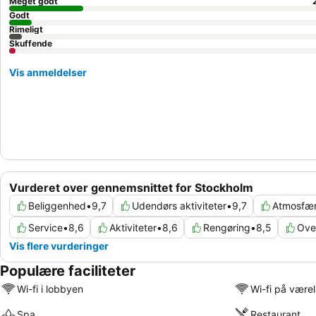
Meget godt
Godt
Rimeligt
Skuffende
Vis anmeldelser
Vurderet over gennemsnittet for Stockholm
Beliggenhed
•
9,7
Udendørs aktiviteter
•
9,7
Atmosfæ
Service
•
8,6
Aktiviteter
•
8,6
Rengøring
•
8,5
Ove
Vis flere vurderinger
Populære faciliteter
Wi-fi i lobbyen
Wi-fi på være
Spa
Restaurant