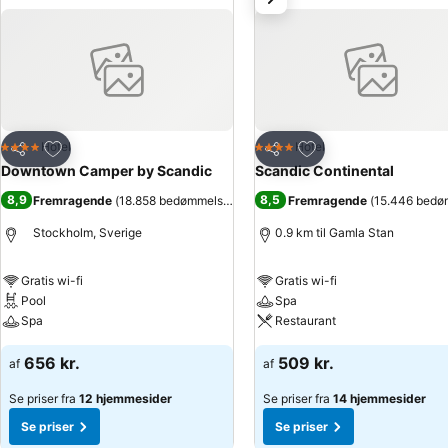
Føj til favoritter
Føj til favoritter
Hotel
Hotel
4 Stjerner
4 Stjerner
Del
Del
Downtown Camper by Scandic
Scandic Continental
8,9
8,5
Fremragende
(
18.858 bedømmelser
)
Fremragende
(
15.446 bedø
Stockholm, Sverige
0.9 km til Gamla Stan
Gratis wi-fi
Gratis wi-fi
Pool
Spa
Spa
Restaurant
656 kr.
509 kr.
af
af
Se priser fra
12 hjemmesider
Se priser fra
14 hjemmesider
Se priser
Se priser