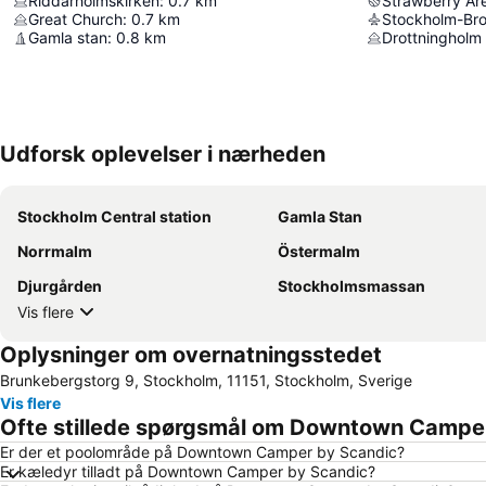
Riddarholmskirken
:
0.7
km
Strawberry Ar
Great Church
:
0.7
km
Stockholm-Bro
Gamla stan
:
0.8
km
Drottningholm
Udforsk oplevelser i nærheden
Stockholm Central station
Gamla Stan
Norrmalm
Östermalm
Djurgården
Stockholmsmassan
Vis flere
Oplysninger om overnatningsstedet
Brunkebergstorg 9, Stockholm, 11151, Stockholm, Sverige
Vis flere
Ofte stillede spørgsmål om Downtown Campe
Er der et poolområde på Downtown Camper by Scandic?
Er kæledyr tilladt på Downtown Camper by Scandic?