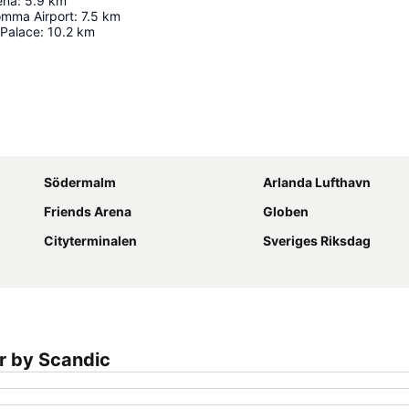
ena
:
5.9
km
mma Airport
:
7.5
km
 Palace
:
10.2
km
Udvid kort
Södermalm
Arlanda Lufthavn
Friends Arena
Globen
Cityterminalen
Sveriges Riksdag
r by Scandic