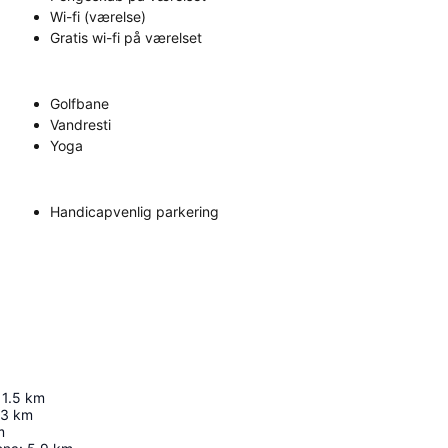
Wi-fi (værelse)
Gratis wi-fi på værelset
Golfbane
Vandresti
Yoga
Handicapvenlig parkering
1.5
km
.3
km
m