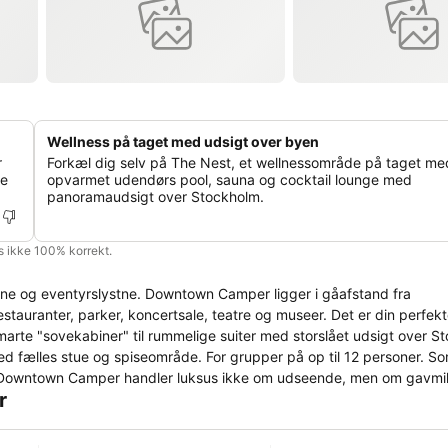
Wellness på taget med udsigt over byen
r
Forkæl dig selv på The Nest, et wellnessområde på taget me
ke
opvarmet udendørs pool, sauna og cocktail lounge med
panoramaudsigt over Stockholm.
is ikke 100% korrekt.
rbane og eventyrslystne. Downtown Camper ligger i gåafstand fra
tauranter, parker, koncertsale, teatre og museer. Det er din perfekt
ed fælles stue og spiseområde. For grupper på op til 12 personer. S
r
kholms skjulte perler, udendørs byeventyr, de bedste natursteder i b
rdensfarere mødes.