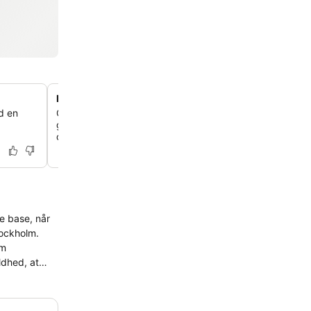
Fleksible co-living værelsesmuligheder
d en
Camper Co-Living værelserne er ideelle til grupper og giv
gæster mulighed for at forbinde individuelle værelser m
område for et personligt ophold.
e base, når
om
yen og