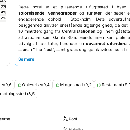
23
%
7
%
Dette hotel er et pulserende tilflugtssted i byen, 
4
%
solorejsende
,
vennegrupper
og
turister
, der søger e
2
%
engagerende ophold i Stockholm. Dets uovertrufne
beliggenhed tilbyder enestående tilgængelighed, da det k
10 minutters gang fra
Centralstationen
og i nem gåafstan
attraktioner som Gamla Stan. Ejendommen kan prale a
udvalg af faciliteter, herunder en
opvarmet udendørs t
sauna i "The Nest", samt gratis daglige aktiviteter som fil
skumfidusristning. Gæsterne roser konsekvent det 
Se mere
personale og morgenmadsbuffeten, som fremhæves
omfattende variation og kvalitet. For en virkelig unik ople
overveje at booke et værelse med et
vinduessæde
fo
byens udsigt.
re
•
9,6
Oplevelse
•
9,4
Morgenmad
•
9,2
Restaurant
•
9,
rnatningssted
•
8,5
lserne
Pool
Hotelbar