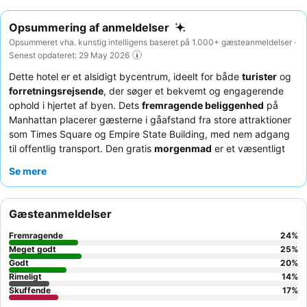
Opsummering af anmeldelser
Opsummeret vha. kunstig intelligens baseret på 1.000+ gæsteanmeldelser ·
Senest opdateret: 29 May 2026
Dette hotel er et alsidigt bycentrum, ideelt for både
turister
og
forretningsrejsende
, der søger et bekvemt og engagerende
ophold i hjertet af byen. Dets
fremragende beliggenhed
på
Manhattan placerer gæsterne i gåafstand fra store attraktioner
som Times Square og Empire State Building, med nem adgang
til offentlig transport. Den gratis
morgenmad
er et væsentligt
højdepunkt, der tilbyder et bredt udvalg af muligheder for at
Se mere
starte dagen. Gæsterne roser konsekvent det
exceptionelle
personale og service
og bemærker deres professionalisme og
opmærksomhed. For en mere rolig oplevelse med potentielt
Gæsteanmeldelser
mere rummelige værelser, overvej at anmode om et værelse på
en
højere etage
.
Fremragende
24
%
Meget godt
25
%
Godt
20
%
Rimeligt
14
%
Skuffende
17
%