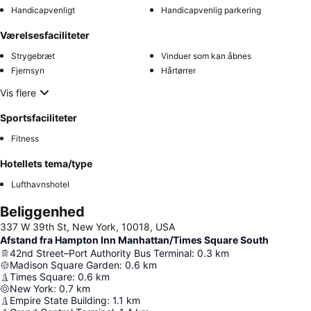
Handicapvenligt
Handicapvenlig parkering
Værelsesfaciliteter
Strygebræt
Vinduer som kan åbnes
Fjernsyn
Hårtørrer
Vis flere
Sportsfaciliteter
Fitness
Hotellets tema/type
Lufthavnshotel
Beliggenhed
337 W 39th St, New York, 10018, USA
Afstand fra Hampton Inn Manhattan/Times Square South
42nd Street–Port Authority Bus Terminal
:
0.3
km
Madison Square Garden
:
0.6
km
Times Square
:
0.6
km
New York
:
0.7
km
Empire State Building
:
1.1
km