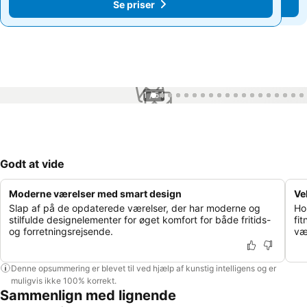
Se priser
Se priser
1 / 54
Godt at vide
Moderne værelser med smart design
Ve
Slap af på de opdaterede værelser, der har moderne og
Ho
stilfulde designelementer for øget komfort for både fritids-
fit
og forretningsrejsende.
væ
Denne opsummering er blevet til ved hjælp af kunstig intelligens og er
muligvis ikke 100% korrekt.
Sammenlign med lignende