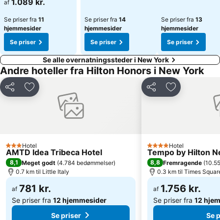
1.089 kr.
af
Se priser fra
11
Se priser fra
14
Se priser fra
13
hjemmesider
hjemmesider
hjemmesider
Se priser
Se priser
Se priser
Se alle overnatningssteder i New York
Andre hoteller fra Hilton Honors i New York
Del
Føj til favoritter
Del
Føj til favorit
Hotel
Hotel
3 Stjerner
4 Stjerner
AMTD Idea Tribeca Hotel
Tempo by Hilton N
8,1
8,8
Meget godt
(
4.784 bedømmelser
)
Fremragende
(
10.5
0.7 km til Little Italy
0.3 km til Times Squar
781 kr.
1.756 kr.
af
af
Se priser fra
12 hjemmesider
Se priser fra
12 hje
Se priser
Se p