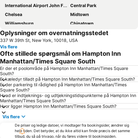
International Airport John F. Kennedy
Central Park
Chelsea
Midtown
Williamsburg
Chinatown
Oplysninger om overnatningsstedet
Newark Liberty lufthavn (EWR)
Greenwich Village
337 W 39th St, New York, 10018, USA
Financial District
New York City Marathon
Vis flere
Manhattan Cruise Terminal
Hell's Kitchen
Ofte stillede spørgsmål om Hampton Inn
Long Island City
Madison Square Garden
Manhattan/Times Square South
Empire State Building
Upper West Side
Er der et poolområde på Hampton Inn Manhattan/Times Square
South?
Penn Station
Upper East Side
Er kæledyr tilladt på Hampton Inn Manhattan/Times Square South?
Er der parkering til rådighed på Hampton Inn Manhattan/Times
Soho
Lower East Side
Square South?
East Village
Grand Central Terminal
Hvad er indtjeknings- og udtjekningstidspunkterne på Hampton Inn
Manhattan/Times Square South?
Brooklyn Bridge
West Village
Hvor ligger Hampton Inn Manhattan/Times Square South?
MetLife Stadium
Tribeca
Vis flere
JFK Runway Run
Bryant Park
De priser og ledige datoer, vi modtager fra bookingsider, ændrer sig
Broadway
Greenpoint
hele tiden. Det betyder, at du ikke altid kan finde præcis det samme
tilbud, du så på trivago, når du føres videre til bookingsiden.