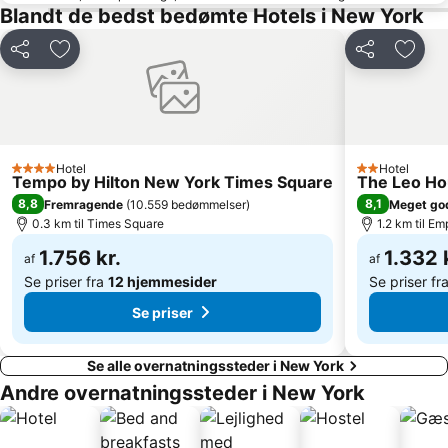
Wall Street
Queensboro Plz Metro Station
Blandt de bedst bedømte Hotels i New York
Frihedsgudinden
Queens
Del
Føj til favoritter
Del
Føj ti
Macy's Herald Square 34th Street
Union Square Park
The View Restaurant på Marriott Marquis
911 Memorial
Brooklyn Heights
Fifth Avenue
MTA New York City Subway
34th St Penn Station Metro Station
Hotel
Hotel
4 Stjerner
2 Stjerner
Rockefeller Center
Washington Square Park
Tempo by Hilton New York Times Square
The Leo H
8,8
8,1
Fremragende
(
10.559 bedømmelser
)
Meget go
Queensbridge
Hunters Point Ave Metro Station
0.3 km til Times Square
1.2 km til Em
1.756 kr.
1.332 
af
af
Se priser fra
12 hjemmesider
Se priser fr
Se priser
Se alle overnatningssteder i New York
Andre overnatningssteder i New York