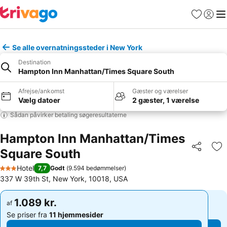
Favoritter
Log ind
Me
Se alle overnatningssteder i New York
Destination
Hampton Inn Manhattan/Times Square South
Afrejse/ankomst
Gæster og værelser
Vælg datoer
2 gæster, 1 værelse
Sådan påvirker betaling søgeresultaterne
Hampton Inn Manhattan/Times
Square South
Del
Føj
Hotel
7,7
Godt
(
9.594 bedømmelser
)
3 Stjerner
337 W 39th St, New York, 10018, USA
1.089 kr.
1.089 kr.
af
af
Se priser fra
11 hjemmesider
Se priser fra
11 hjemmesider