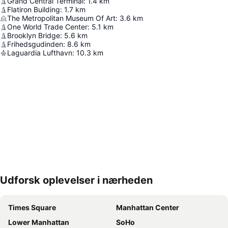
Grand Central Terminal
:
1.4
km
Flatiron Building
:
1.7
km
The Metropolitan Museum Of Art
:
3.6
km
One World Trade Center
:
5.1
km
Brooklyn Bridge
:
5.6
km
Frihedsgudinden
:
8.6
km
Laguardia Lufthavn
:
10.3
km
Udforsk oplevelser i nærheden
Udvid kort
Times Square
Manhattan Center
Lower Manhattan
SoHo