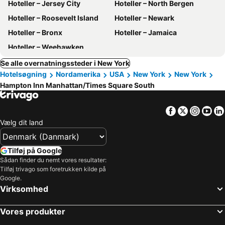
Hoteller – Jersey City
Hoteller – North Bergen
Hoteller – Roosevelt Island
Hoteller – Newark
Hoteller – Bronx
Hoteller – Jamaica
Hoteller – Weehawken
Se alle overnatningssteder i New York
Hotelsøgning
Nordamerika
USA
New York
New York
Hampton Inn Manhattan/Times Square South
Facebook
Twitter
Insta
Yo
Vælg dit land
Tilføj på Google
Sådan finder du nemt vores resultater:
Tilføj trivago som foretrukken kilde på
Google.
Virksomhed
Vores produkter