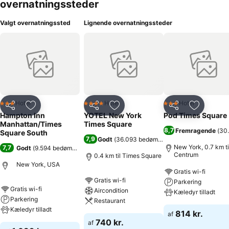
overnatningssteder
Valgt overnatningssted
Lignende overnatningssteder
Hotel
Hotel
Hotel
3 Stjerner
4 Stjerner
3 Stjerner
Del
Føj til favoritter
Del
Føj til favoritter
Del
Føj til fa
Hampton Inn
YOTEL New York
Pod Times Square
Manhattan/Times
Times Square
8,7
Fremragende
(
30
Square South
7,9
Godt
(
36.093 bedømmelser
)
New York, 0.7 km ti
7,7
Godt
(
9.594 bedømmelser
)
Centrum
0.4 km til Times Square
New York, USA
Gratis wi-fi
Gratis wi-fi
Parkering
Gratis wi-fi
Aircondition
Kæledyr tilladt
Parkering
Restaurant
Kæledyr tilladt
814 kr.
af
740 kr.
af