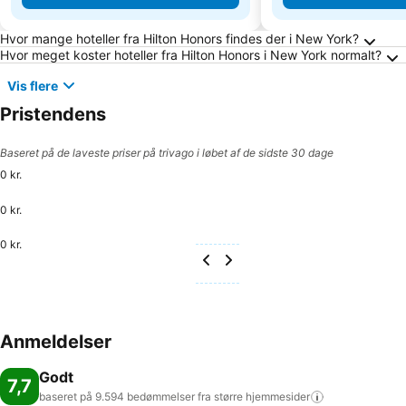
Ofte stillede spørgsmål om New York
Hvor mange hoteller fra Hilton Honors findes der i New York?
Hvor meget koster hoteller fra Hilton Honors i New York normalt?
Vis flere
Pristendens
Baseret på de laveste priser på trivago i løbet af de sidste 30 dage
0 kr.
0 kr.
0 kr.
Anmeldelser
Godt
7,7
baseret på 9.594 bedømmelser fra større
hjemmesider