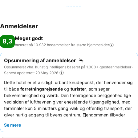
Anmeldelser
Meget godt
8,3
baseret på 10.932 bedømmelser fra større
hjemmesider
Opsummering af anmeldelser
Opsummeret vha. kunstig intelligens baseret på 1.000+ gæsteanmeldelser ·
Senest opdateret: 29 May 2026
Dette hotel er et alsidigt, urbant knudepunkt, der henvender sig
til både
forretningsrejsende
og
turister
, som søger
bekvemmelighed og værdi. Den fremragende beliggenhed lige
ved siden af lufthavnen giver enestående tilgængelighed, med
terminaler kun 5 minutters gang væk og offentlig transport, der
giver hurtig adgang til byens centrum. Ejendommen tilbyder
komfortable, moderne værelser, nogle med
minibar
og
lille
Se mere
køleskab
. Gæsterne roser konsekvent personalets enestående
venlighed og den tidligt serverede, varierede