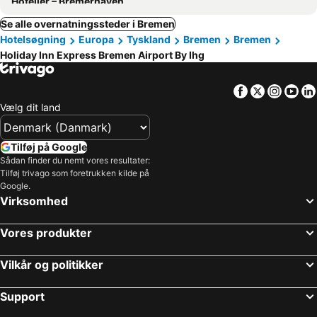
Hoteller – Bremerhaven
Se alle overnatningssteder i Bremen
Hotelsøgning
Europa
Tyskland
Bremen
Bremen
Holiday Inn Express Bremen Airport By Ihg
Facebook
Twitter
Insta
Yo
Vælg dit land
Tilføj på Google
Sådan finder du nemt vores resultater:
Tilføj trivago som foretrukken kilde på
Google.
Virksomhed
Vores produkter
Vilkår og politikker
Support