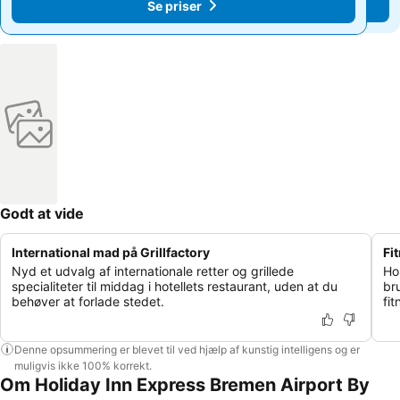
Se priser
Se priser
Godt at vide
International mad på Grillfactory
Fi
Nyd et udvalg af internationale retter og grillede
Ho
specialiteter til middag i hotellets restaurant, uden at du
br
behøver at forlade stedet.
fit
Denne opsummering er blevet til ved hjælp af kunstig intelligens og er
muligvis ikke 100% korrekt.
Om Holiday Inn Express Bremen Airport By