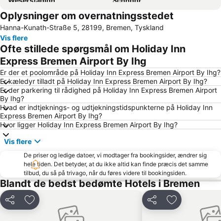
Weserstadion
Schnoor
Oplysninger om overnatningsstedet
Bahnhofsvorstadt
Kattenturm
Hanna-Kunath-Straße 5, 28199, Bremen, Tyskland
Im Viertel
Hemelingen
Vis flere
Alte Gilde
Steintor
Ofte stillede spørgsmål om Holiday Inn
Überseestadt
Stadionbad
Express Bremen Airport By Ihg
Weser-Ems-Hallen
Universum Science Center
Er der et poolområde på Holiday Inn Express Bremen Airport By Ihg?
Er kæledyr tilladt på Holiday Inn Express Bremen Airport By Ihg?
Stoppelmarkt
Atlantis
Er der parkering til rådighed på Holiday Inn Express Bremen Airport
By Ihg?
Die Glocke Concert Hall
Bremer Stadtmusikanten
Hvad er indtjeknings- og udtjekningstidspunkterne på Holiday Inn
Findorff-Bürgerweide
Freimarkt Festival
Express Bremen Airport By Ihg?
Hvor ligger Holiday Inn Express Bremen Airport By Ihg?
Neue Vahr Nord
Vegesack - Stadtteil
Vis flere
Vegesack
Antikenmuseum im Schnoor
De priser og ledige datoer, vi modtager fra bookingsider, ændrer sig
Lindt Shop Bremen
Musical Theater Bremen
hele tiden. Det betyder, at du ikke altid kan finde præcis det samme
Bürgerpark
Rhododendron Park
tilbud, du så på trivago, når du føres videre til bookingsiden.
Blandt de bedst bedømte Hotels i Bremen
Werderland
Schulschiff Deutschland
Hansa Haus
Farge
Del
Føj til favoritter
Del
Føj til favorit
Rekum
Kart&Quadbahn Wildeshausen