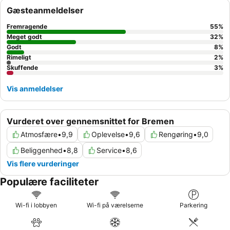
morgenmadsbuffet
. For et mere roligt ophold bør gæster
Gæsteanmeldelser
anmode om et værelse, der vender væk fra hovedvejen.
Fremragende
55
%
Meget godt
32
%
Godt
8
%
Rimeligt
2
%
Skuffende
3
%
Vis anmeldelser
Vurderet over gennemsnittet for Bremen
Atmosfære
•
9,9
Oplevelse
•
9,6
Rengøring
•
9,0
Beliggenhed
•
8,8
Service
•
8,6
Vis flere vurderinger
Populære faciliteter
Wi-fi i lobbyen
Wi-fi på værelserne
Parkering