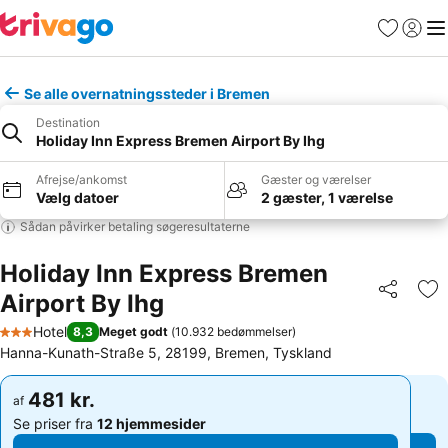
Favoritter
Log ind
Me
Se alle overnatningssteder i Bremen
Destination
Holiday Inn Express Bremen Airport By Ihg
Afrejse/ankomst
Gæster og værelser
Vælg datoer
2 gæster, 1 værelse
Sådan påvirker betaling søgeresultaterne
Holiday Inn Express Bremen
Airport By Ihg
Del
Føj
Hotel
8,3
Meget godt
(
10.932 bedømmelser
)
3 Stjerner
Hanna-Kunath-Straße 5, 28199, Bremen, Tyskland
481 kr.
481 kr.
af
af
Se priser fra
12 hjemmesider
Se priser fra
12 hjemmesider