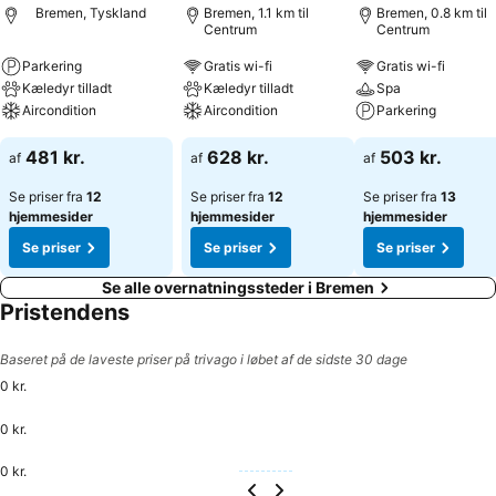
tager man S6 og står af på Neuenlander Kämpe.
Bremen, Tyskland
Bremen, 1.1 km til
Bremen, 0.8 km til
Centrum
Centrum
Parkering
Gratis wi-fi
Gratis wi-fi
Kæledyr tilladt
Kæledyr tilladt
Spa
Aircondition
Aircondition
Parkering
481 kr.
628 kr.
503 kr.
af
af
af
Se priser fra
12
Se priser fra
12
Se priser fra
13
hjemmesider
hjemmesider
hjemmesider
Se priser
Se priser
Se priser
Se alle overnatningssteder i Bremen
Pristendens
Baseret på de laveste priser på trivago i løbet af de sidste 30 dage
0 kr.
0 kr.
0 kr.