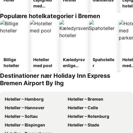
med
hotel
faciliteter
Populære hotelkategorier i Bremen
Billige
Hoteller
Kæledyrsv
Spahotelle
Hotel
hoteller
med pool
enlige
r
med
hoteller
park
Destinationer nær Holiday Inn Express
Bremen Airport By Ihg
Hoteller – Hamborg
Hoteller – Bremen
Hoteller – Hannover
Hoteller – Celle
Hoteller – Soltau
Hoteller – Rotenburg
Hoteller – Bispingen
Hoteller – Stade