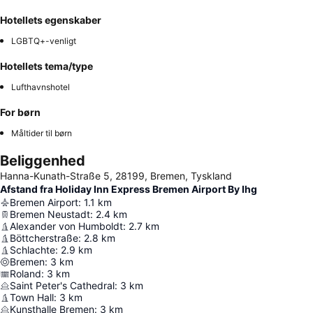
Hotellets egenskaber
LGBTQ+-venligt
Hotellets tema/type
Lufthavnshotel
For børn
Måltider til børn
Beliggenhed
Hanna-Kunath-Straße 5, 28199, Bremen, Tyskland
Afstand fra Holiday Inn Express Bremen Airport By Ihg
Bremen Airport
:
1.1
km
Bremen Neustadt
:
2.4
km
Alexander von Humboldt
:
2.7
km
Böttcherstraße
:
2.8
km
Schlachte
:
2.9
km
Bremen
:
3
km
Roland
:
3
km
Saint Peter's Cathedral
:
3
km
Town Hall
:
3
km
Kunsthalle Bremen
:
3
km