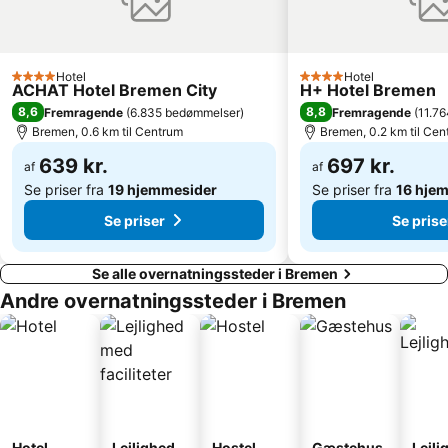
Bahnhof Oldenburg
Restaurant Zur Mühle
Tier- und Freizeitpark Jaderpark
Hotel
Hotel
4 Stjerner
4 Stjerner
ACHAT Hotel Bremen City
H+ Hotel Bremen
8,6
8,8
Fremragende
(
6.835 bedømmelser
)
Fremragende
(
11.7
Bremen, 0.6 km til Centrum
Bremen, 0.2 km til Cen
639 kr.
697 kr.
af
af
Se priser fra
19 hjemmesider
Se priser fra
16 hje
Se priser
Se prise
Se alle overnatningssteder i Bremen
Andre overnatningssteder i Bremen
Hotel
Lejlighed
Hostel
Gæstehus
Lejli