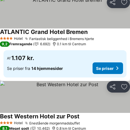
Del
Føj
ATLANTIC Grand Hotel Bremen
Hotel
Fantastisk beliggenhed i Bremens hjerte
4 Stjerner
9,2
Fremragende
6.692
0.1 km til Centrum
1.107 kr.
Af
Se priser fra
14 hjemmesider
Se priser
Del
Føj
Best Western Hotel zur Post
Hotel
Enestående morgenmadsbuffet
4 Stjerner
8,1
Meget godt
10.462
0.8 km til Centrum