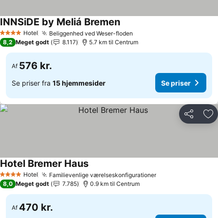
INNSiDE by Meliá Bremen
Hotel
Beliggenhed ved Weser-floden
4 Stjerner
8,2
Meget godt
8.117
5.7 km til Centrum
576 kr.
Af
Se priser fra
15 hjemmesider
Se priser
Del
Føj
Hotel Bremer Haus
Hotel
Familievenlige værelseskonfigurationer
4 Stjerner
8,0
Meget godt
7.785
0.9 km til Centrum
470 kr.
Af