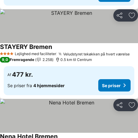
Del
Føj
STAYERY Bremen
Lejlighed med faciliteter
Veludstyret tekøkken på hvert værelse
4 Stjerner
9,0
Fremragende
2.258
0.5 km til Centrum
477 kr.
Af
Se priser fra
4 hjemmesider
Se priser
Del
Føj
Nena Hotel Bremen