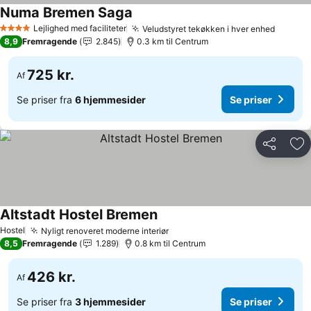
Numa Bremen Saga
Lejlighed med faciliteter
Veludstyret tekøkken i hver enhed
4 Stjerner
8,9
Fremragende
2.845
0.3 km til Centrum
725 kr.
Af
Se priser fra
6 hjemmesider
Se priser
Del
Føj
Altstadt Hostel Bremen
Hostel
Nyligt renoveret moderne interiør
8,5
Fremragende
1.289
0.8 km til Centrum
426 kr.
Af
Se priser fra
3 hjemmesider
Se priser