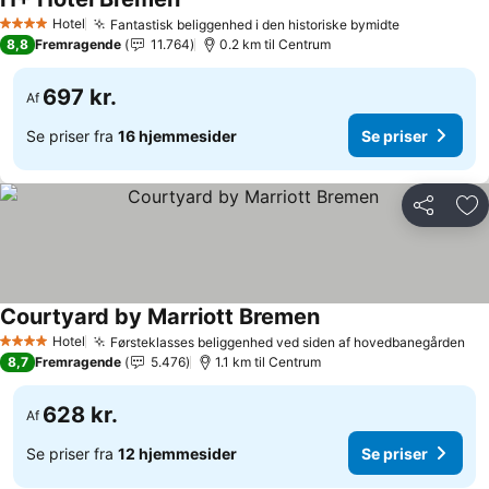
Hotel
Fantastisk beliggenhed i den historiske bymidte
4 Stjerner
8,8
Fremragende
11.764
0.2 km til Centrum
697 kr.
Af
Se priser fra
16 hjemmesider
Se priser
Del
Føj
Courtyard by Marriott Bremen
Hotel
Førsteklasses beliggenhed ved siden af ​​hovedbanegården
4 Stjerner
8,7
Fremragende
5.476
1.1 km til Centrum
628 kr.
Af
Se priser fra
12 hjemmesider
Se priser