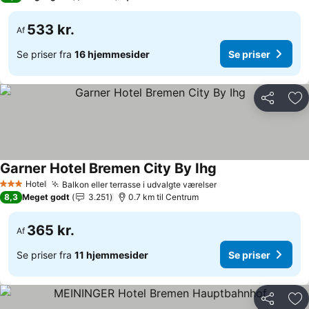
533 kr.
Af
Se priser fra
16 hjemmesider
Se priser
Del
Føj
Garner Hotel Bremen City By Ihg
Hotel
Balkon eller terrasse i udvalgte værelser
3 Stjerner
8,3
Meget godt
3.251
0.7 km til Centrum
365 kr.
Af
Se priser fra
11 hjemmesider
Se priser
Del
Føj