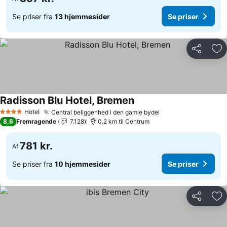
Se priser fra
13 hjemmesider
Se priser
Del
Føj
Radisson Blu Hotel, Bremen
Hotel
Central beliggenhed i den gamle bydel
4 Stjerner
8,6
Fremragende
7.128
0.2 km til Centrum
781 kr.
Af
Se priser fra
10 hjemmesider
Se priser
Del
Føj