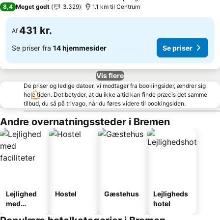
3 Stjerner
8,4
Meget godt
3.329
1.1 km til Centrum
431 kr.
Af
Se priser fra
14 hjemmesider
Se priser
Vis flere
De priser og ledige datoer, vi modtager fra bookingsider, ændrer sig
hele tiden. Det betyder, at du ikke altid kan finde præcis det samme
tilbud, du så på trivago, når du føres videre til bookingsiden.
Andre overnatningssteder i Bremen
Lejlighed
Hostel
Gæstehus
Lejligheds
med
hotel
faciliteter