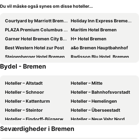
Du vil måske også synes om disse hoteller...
Courtyard by Marriott Bremen
Holiday Inn Express Bremen Airport By Ihg
PLAZA Premium Columbus Bremen
Maritim Hotel Bremen
Garner Hotel Bremen City By Ihg
H+ Hotel Bremen
Best Western Hotel zur Post
a&o Bremen Hauptbahnhof
Steigenberger Hotel Bremen
Radisson Blu Hotel, Bremen
Bydel - Bremen
ibis budget Bremen City Center
Garner Hotel Stuhr - Bremen A1 by IHG
INNSiDE by Meliá Bremen
Hotel Bremer Haus
Hoteller – Altstadt
Hoteller – Mitte
Dorint City-Hotel Bremen
Motel One Bremen
Hoteller – Schnoor
Hoteller – Bahnhofsvorstadt
ACHAT Hotel Bremen City
Parkhotel Bremen – ein Mitglied der Hommage Luxury Hotels Collection
Hoteller – Kattenturm
Hoteller – Hemelingen
Pentahotel Bremen
IntercityHotel Bremen
Hoteller – Steintor
Hoteller – Überseestadt
MEININGER Hotel Bremen Hauptbahnhof
Garner Hotel Bremen North by IHG
Hoteller – Findorff-Bürgerweide
Hoteller – Neue Vahr Nord
Holiday Inn - The Niu, Crusoe Bremen Airport By Ihg
John & Will Silo-Hotel by Guldsmeden
Seværdigheder i Bremen
Hoteller – Bürgerpark
B&B Hotel Bremen-Altstadt
ATLANTIC Grand Hotel Bremen
Best Western Hotel Achim Bremen
Prize by Radisson, Bremen-City