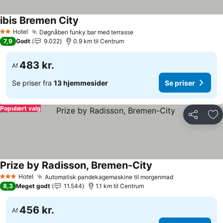
ibis Bremen City
Hotel
Døgnåben funky bar med terrasse
2 Stjerner
7,9
Godt
9.022
0.9 km til Centrum
483 kr.
Af
Se priser fra
13 hjemmesider
Se priser
Populært valg
Del
Føj
Prize by Radisson, Bremen-City
Hotel
Automatisk pandekagemaskine til morgenmad
3 Stjerner
8,3
Meget godt
11.544
1.1 km til Centrum
456 kr.
Af