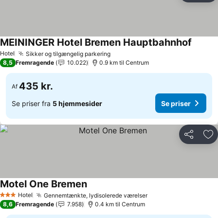
MEININGER Hotel Bremen Hauptbahnhof
Hotel
Sikker og tilgængelig parkering
8,5
Fremragende
10.022
0.9 km til Centrum
435 kr.
Af
Se priser fra
5 hjemmesider
Se priser
Del
Føj
Motel One Bremen
Hotel
Gennemtænkte, lydisolerede værelser
3 Stjerner
8,6
Fremragende
7.958
0.4 km til Centrum