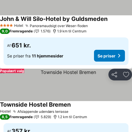
John & Will Silo-Hotel by Guldsmeden
Hotel
Panoramaudsigt over Weser-floden
4 Stjerner
9,0
Fremragende
1.576
1.9 km til Centrum
651 kr.
Af
Se priser fra
11 hjemmesider
Se priser
Populært valg
Del
Føj
Townside Hostel Bremen
Hostel
Afslappende udendørs terrasse
8,5
Fremragende
5.829
1.2 km til Centrum
357 kr.
Af