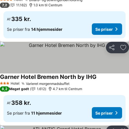
4 Stjerner
7,2
11.162
1.0 km til Centrum
335 kr.
Af
Se priser fra
14 hjemmesider
Se priser
Del
Føj
Garner Hotel Bremen North by IHG
Hotel
Varieret morgenmadsbuffet
3 Stjerner
8,2
Meget godt
1.612
4.7 km til Centrum
358 kr.
Af
Se priser fra
11 hjemmesider
Se priser