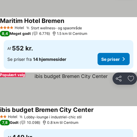
Maritim Hotel Bremen
Hotel
Stort wellness- og spaområde
4 Stjerner
8,4
Meget godt
6.776
1.5 km til Centrum
552 kr.
Af
Se priser fra
14 hjemmesider
Se priser
Populært valg
Del
Føj
ibis budget Bremen City Center
Hotel
Lobby-lounge i industriel-chic stil
2 Stjerner
7,8
Godt
10.098
0.8 km til Centrum