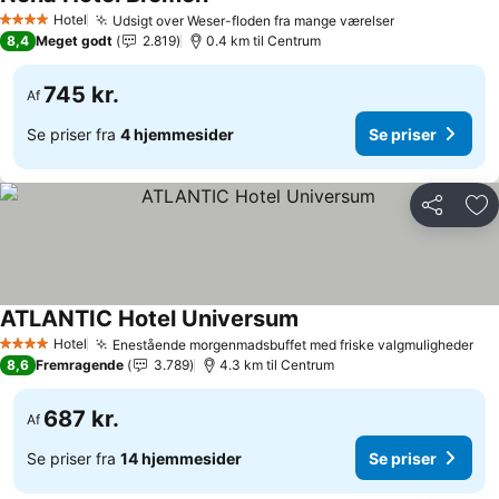
Hotel
Udsigt over Weser-floden fra mange værelser
4 Stjerner
8,4
Meget godt
2.819
0.4 km til Centrum
745 kr.
Af
Se priser fra
4 hjemmesider
Se priser
Del
Føj
ATLANTIC Hotel Universum
Hotel
Enestående morgenmadsbuffet med friske valgmuligheder
4 Stjerner
8,6
Fremragende
3.789
4.3 km til Centrum
687 kr.
Af
Se priser fra
14 hjemmesider
Se priser