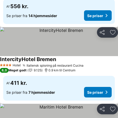
556 kr.
Af
Se priser fra
14 hjemmesider
Se priser
Del
Føj
IntercityHotel Bremen
Hotel
Italiensk spisning på restaurant Cucina
4 Stjerner
8,0
Meget godt
9.125
0.9 km til Centrum
411 kr.
Af
Se priser fra
7 hjemmesider
Se priser
Del
Føj