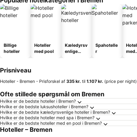
Populære hotelkategorier i Bremen
Billige
Hoteller
Kæledyrsv
Spahotelle
Hotel
hoteller
med pool
enlige
r
med
hoteller
park
Prisniveau
Hoteller - Bremen -
Prisforskel
af
‎335 kr.
til
‎1.107 kr.
(price per night)
Ofte stillede spørgsmål om Bremen
Hvilke er de bedste hoteller i Bremen?
Hvilke er de bedste luksushoteller i Bremen?
Hvilke er de bedste kæledyrsvenlige hoteller i Bremen?
Hvilke er de bedste hoteller med spa i Bremen?
Hvilke er de bedste hoteller med en pool i Bremen?
Hoteller – Bremen