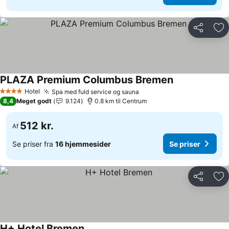
Del
Føj
PLAZA Premium Columbus Bremen
Hotel
Spa med fuld service og sauna
4 Stjerner
8,4
Meget godt
9.124
0.8 km til Centrum
512 kr.
Af
Se priser fra
16 hjemmesider
Se priser
Del
Føj
H+ Hotel Bremen