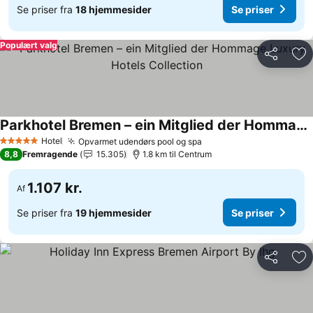
Se priser fra
18 hjemmesider
Se priser
Populært valg
Del
Føj
Parkhotel Bremen – ein Mitglied der Hommage Luxury Hotels Collection
Hotel
Opvarmet udendørs pool og spa
5 Stjerner
8,8
Fremragende
15.305
1.8 km til Centrum
1.107 kr.
Af
Se priser fra
19 hjemmesider
Se priser
Del
Føj