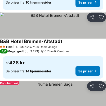
Se priser fra
10 hjemmesider
Se priser
Del
Føj
B&B Hotel Bremen-Altstadt
Hotel
Futuristisk 'rum'-tema design
2 Stjerner
8,0
Meget godt
3.273
0.7 km til Centrum
428 kr.
Af
Se priser fra
14 hjemmesider
Se priser
Populært valg
Del
Føj