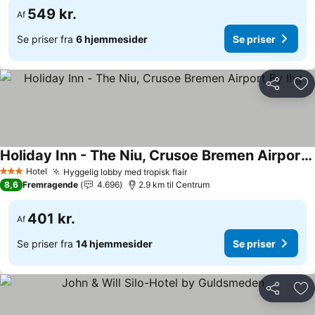
549 kr.
Af
Se priser fra
6 hjemmesider
Se priser
Del
Føj
Holiday Inn - The Niu, Crusoe Bremen Airport By Ihg
Hotel
Hyggelig lobby med tropisk flair
3 Stjerner
8,6
Fremragende
4.696
2.9 km til Centrum
401 kr.
Af
Se priser fra
14 hjemmesider
Se priser
Del
Føj