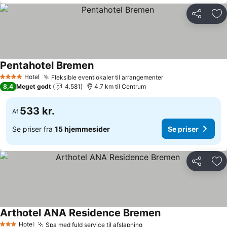
Del
Føj
Pentahotel Bremen
Hotel
Fleksible eventlokaler til arrangementer
4 Stjerner
8,4
Meget godt
4.581
4.7 km til Centrum
533 kr.
Af
Se priser fra
15 hjemmesider
Se priser
Del
Føj
Arthotel ANA Residence Bremen
Hotel
Spa med fuld service til afslapning