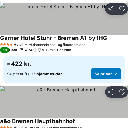
Del
Føj
Garner Hotel Stuhr - Bremen A1 by IHG
Hotel
Afslappende spa- og fitnessområde
4 Stjerner
7,9
Godt
4.748
9.9 km til Centrum
422 kr.
Af
Se priser fra
13 hjemmesider
Se priser
Del
Føj
a&o Bremen Hauptbahnhof
Hotel
Billard- og bowlingunderholdning