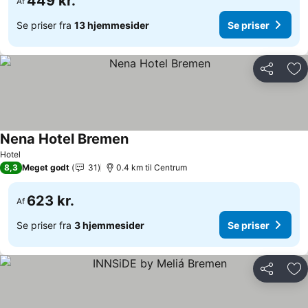
449 kr.
Af
Se priser fra
13 hjemmesider
Se priser
Del
Føj
Nena Hotel Bremen
Hotel
8,3
Meget godt
31
0.4 km til Centrum
623 kr.
Af
Se priser fra
3 hjemmesider
Se priser
Del
Føj