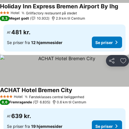
Holiday Inn Express Bremen Airport By Ihg
Hotel
Grillfactory restaurant på stedet
3 Stjerner
8,3
Meget godt
10.932
2.9 km til Centrum
481 kr.
Af
Se priser fra
12 hjemmesider
Se priser
Del
Føj
ACHAT Hotel Bremen City
Hotel
Førsteklasses central beliggenhed
4 Stjerner
8,6
Fremragende
6.835
0.6 km til Centrum
639 kr.
Af
Se priser fra
19 hjemmesider
Se priser