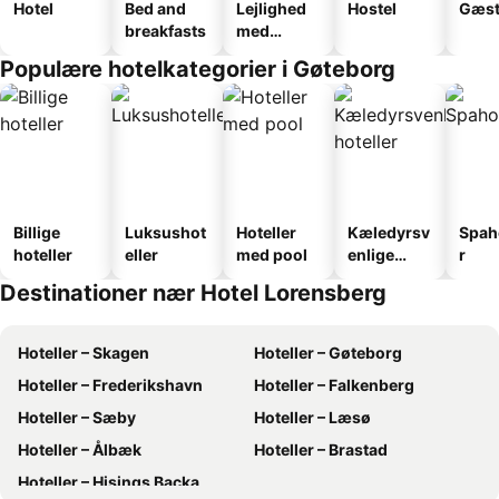
Hotel
Bed and
Lejlighed
Hostel
Gæst
breakfasts
med
faciliteter
Populære hotelkategorier i Gøteborg
Billige
Luksushot
Hoteller
Kæledyrsv
Spah
hoteller
eller
med pool
enlige
r
hoteller
Destinationer nær Hotel Lorensberg
Hoteller – Skagen
Hoteller – Gøteborg
Hoteller – Frederikshavn
Hoteller – Falkenberg
Hoteller – Sæby
Hoteller – Læsø
Hoteller – Ålbæk
Hoteller – Brastad
Hoteller – Hisings Backa