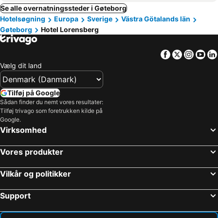
Se alle overnatningssteder i Gøteborg
Hotelsøgning
Europa
Sverige
Västra Götalands län
Gøteborg
Hotel Lorensberg
Facebook
Twitter
Insta
Yo
Vælg dit land
Tilføj på Google
Sådan finder du nemt vores resultater:
Tilføj trivago som foretrukken kilde på
Google.
Virksomhed
Vores produkter
Vilkår og politikker
Support