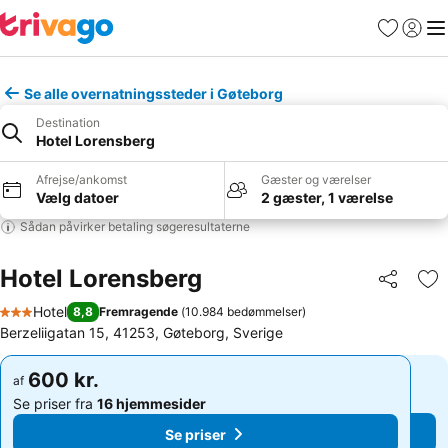
Favoritter
Log ind
Me
Se alle overnatningssteder i Gøteborg
Destination
Hotel Lorensberg
Afrejse/ankomst
Gæster og værelser
Vælg datoer
2 gæster, 1 værelse
Sådan påvirker betaling søgeresultaterne
Hotel Lorensberg
Del
Føj
Hotel
8,8
Fremragende
(
10.984 bedømmelser
)
3 Stjerner
Berzeliigatan 15, 41253, Gøteborg, Sverige
600 kr.
600 kr.
af
af
Se priser fra
16 hjemmesider
Se priser fra
16 hjemmesider
Se priser
Se priser