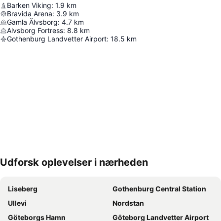
Barken Viking
:
1.9
km
Bravida Arena
:
3.9
km
Gamla Älvsborg
:
4.7
km
Alvsborg Fortress
:
8.8
km
Gothenburg Landvetter Airport
:
18.5
km
Udforsk oplevelser i nærheden
Udvid kort
Liseberg
Gothenburg Central Station
Ullevi
Nordstan
Göteborgs Hamn
Göteborg Landvetter Airport