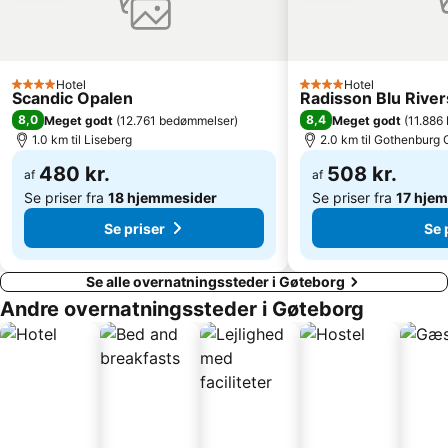
Hotel
Hotel
4 Stjerner
4 Stjerner
Scandic Opalen
Radisson Blu River
8,0
8,4
Meget godt
(
12.761 bedømmelser
)
Meget godt
(
11.886
1.0 km til Liseberg
2.0 km til Gothenburg 
480 kr.
508 kr.
af
af
Se priser fra
18 hjemmesider
Se priser fra
17 hje
Se priser
Se 
Se alle overnatningssteder i Gøteborg
Andre overnatningssteder i Gøteborg