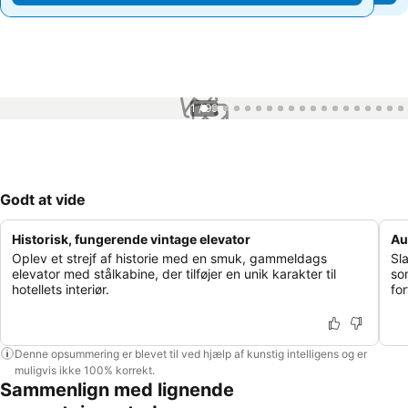
1 / 99
Godt at vide
Historisk, fungerende vintage elevator
Au
Oplev et strejf af historie med en smuk, gammeldags
Sl
elevator med stålkabine, der tilføjer en unik karakter til
so
hotellets interiør.
fo
Denne opsummering er blevet til ved hjælp af kunstig intelligens og er
muligvis ikke 100% korrekt.
Sammenlign med lignende