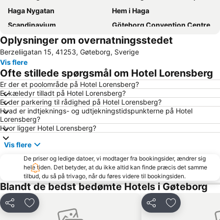
Haga Nygatan
Hem i Haga
Scandinavium
Göteborg Convention Centre
Oplysninger om overnatningsstedet
Haga Julmarknad
Göteborgs Spårvägar
Berzeliigatan 15, 41253, Gøteborg, Sverige
Avenyn
Göteborgsoperan
Vis flere
Swedish Exhibition & Congress Centre
Maritiman
Ofte stillede spørgsmål om Hotel Lorensberg
Slottsskogen
Nils Ericson Terminalen
Er der et poolområde på Hotel Lorensberg?
Er kæledyr tilladt på Hotel Lorensberg?
Bohus fästning
Götaplatsen
Er der parkering til rådighed på Hotel Lorensberg?
Gamla Ullevi
Trädgårdsföreningen
Hvad er indtjeknings- og udtjekningstidspunkterne på Hotel
Lorensberg?
Kungsparken
Universeum
Hvor ligger Hotel Lorensberg?
Göteborgs Stadsmusem
Carlstens fästning
Vis flere
28plus
Fiskekyrkan
De priser og ledige datoer, vi modtager fra bookingsider, ændrer sig
Hagabadet
Göteborg Horse Show - Eurohorse
hele tiden. Det betyder, at du ikke altid kan finde præcis det samme
tilbud, du så på trivago, når du føres videre til bookingsiden.
Gothenburg Court House
Lindholmen
Blandt de bedst bedømte Hotels i Gøteborg
Nya Älvsborg
Vrångö
Del
Føj til favoritter
Del
Føj til favorit
Göteborgs stadsteater