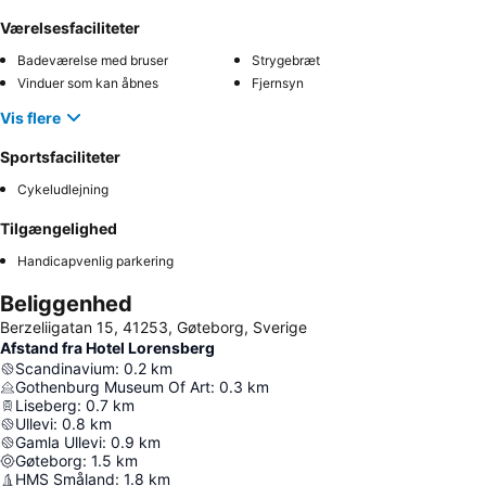
Værelsesfaciliteter
Badeværelse med bruser
Strygebræt
Vinduer som kan åbnes
Fjernsyn
Vis flere
Sportsfaciliteter
Cykeludlejning
Tilgængelighed
Handicapvenlig parkering
Beliggenhed
Berzeliigatan 15, 41253, Gøteborg, Sverige
Afstand fra Hotel Lorensberg
Scandinavium
:
0.2
km
Gothenburg Museum Of Art
:
0.3
km
Liseberg
:
0.7
km
Ullevi
:
0.8
km
Gamla Ullevi
:
0.9
km
Gøteborg
:
1.5
km
HMS Småland
:
1.8
km