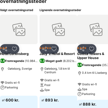
overnatningssteder
Valgt overnatningssted
Lignende overnatningssteder
Hotel
Hotel
Hotel
3 Stjerner
5 Stjerner
4 Stjerner
Del
Føj til favoritter
Del
Føj til favoritter
Del
Føj til fa
Hotel Lorensberg
Jacy´z Hotel & Resort
Gothia Towers &
Upper House
8,8
8,3
Fremragende
(
10.984 bedømmelser
Meget godt
)
(
8.202 bedømmelser
)
8,6
Fremragende
(
35.
Gøteborg, Sverige
Gøteborg, 1.8 km til
Centrum
0.4 km til Liseberg
Gratis wi-fi
Gratis wi-fi
Gratis wi-fi
Pool
Parkering
Spa
Spa
Parkering
600 kr.
893 kr.
af
af
888 kr.
af