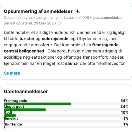
Opsummering af anmeldelser
Opsummeret vha. kunstig intelligens baseret på 900+ gæsteanmeldelser ·
Senest opdateret: 29 May 2026
Dette hotel er et alsidigt knudepunkt, der henvender sig ligeligt
til både
turister
og
solorejsende
, og tilbyder en rolig, men
engagerende atmosfære. Det kan prale af en
fremragende
central beliggenhed
i Göteborg, hvilket giver nem adgang til
adskillige nøgleattraktioner og offentlige transportforbindelser.
Ejendommen har en meget rost
sauna
, der ofte fremhæves for
sin kvalitet og afslappende atmosfære. Gæsterne roser
Se mere
konsekvent hotellets personale for deres enestående venlighed
og hjælpsomhed, som komplementerer den enestående
morgenmadsbuffet
med dens variation og friske udbud. For en
Gæsteanmeldelser
unik oplevelse kan du overveje at benytte dig af de
gratis
cykeludlejninger
til at udforske byen.
Fremragende
54
%
Meget godt
34
%
Godt
10
%
Rimeligt
1
%
Skuffende
1
%