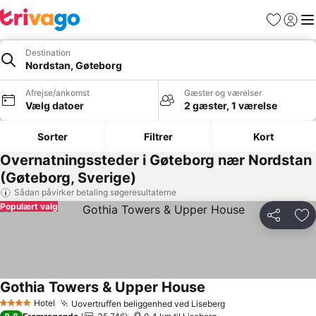
Favoritter
Log ind
Me
Destination
Nordstan, Gøteborg
Afrejse/ankomst
Gæster og værelser
Vælg datoer
2 gæster, 1 værelse
Sorter
Filtrer
Kort
Overnatningssteder i Gøteborg nær Nordstan
(Gøteborg, Sverige)
Sådan påvirker betaling søgeresultaterne
Populært valg
Del
Føj
Gothia Towers & Upper House
Hotel
Uovertruffen beliggenhed ved Liseberg
4 Stjerner