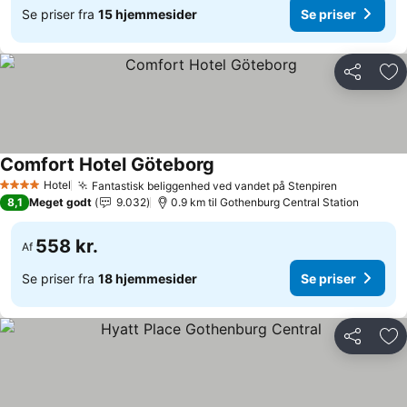
Se priser fra
15 hjemmesider
Se priser
Del
Føj
Comfort Hotel Göteborg
Hotel
Fantastisk beliggenhed ved vandet på Stenpiren
4 Stjerner
8,1
Meget godt
9.032
0.9 km til Gothenburg Central Station
558 kr.
Af
Se priser fra
18 hjemmesider
Se priser
Del
Føj