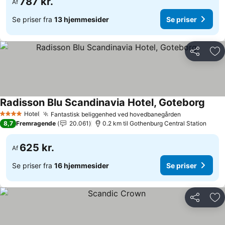
787 kr.
Af
Se priser fra
13 hjemmesider
Se priser
Del
Føj
Radisson Blu Scandinavia Hotel, Goteborg
Hotel
Fantastisk beliggenhed ved hovedbanegården
4 Stjerner
8,7
Fremragende
20.061
0.2 km til Gothenburg Central Station
625 kr.
Af
Se priser fra
16 hjemmesider
Se priser
Del
Føj