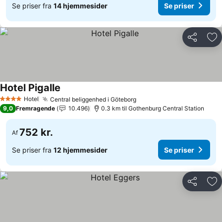
Se priser fra
14 hjemmesider
Se priser
Del
Føj
Hotel Pigalle
Hotel
Central beliggenhed i Göteborg
4 Stjerner
9,0
Fremragende
10.496
0.3 km til Gothenburg Central Station
752 kr.
Af
Se priser fra
12 hjemmesider
Se priser
Del
Føj