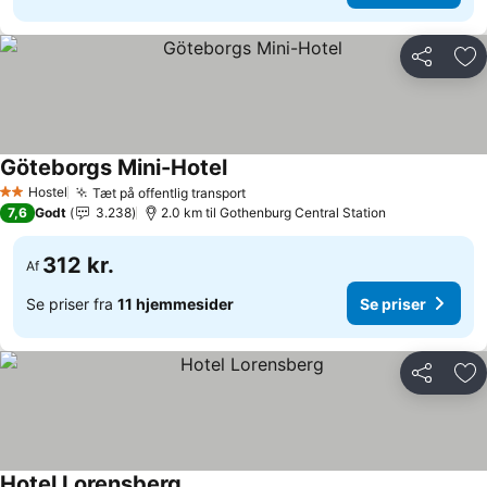
Del
Føj
Göteborgs Mini-Hotel
Hostel
Tæt på offentlig transport
2 Stjerner
7,6
Godt
3.238
2.0 km til Gothenburg Central Station
312 kr.
Af
Se priser fra
11 hjemmesider
Se priser
Del
Føj
Hotel Lorensberg