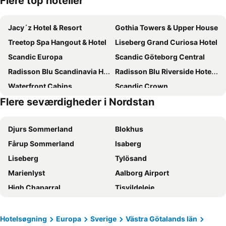
Flere top hoteller
Jacy´z Hotel & Resort
Gothia Towers & Upper House
Treetop Spa Hangout & Hotel
Liseberg Grand Curiosa Hotel
Scandic Europa
Scandic Göteborg Central
Radisson Blu Scandinavia Hotel, Goteborg
Radisson Blu Riverside Hotel, Gothenburg
Waterfront Cabins
Scandic Crown
Flere seværdigheder i Nordstan
Hyatt Place Gothenburg Central
Hotel & Ristorante Bellora
Scandic Opalen
ProfilHotels Opera
Djurs Sommerland
Blokhus
Clarion Hotel Post
Comfort Hotel Göteborg
Fårup Sommerland
Isaberg
Clarion Hotel Draken
Clarion Hotel Karlatornet
Liseberg
Tylösand
Comfort Hotel Panorama
Elite Park Avenue Hotel
Marienlyst
Aalborg Airport
Hotel Riverton
Clarion Hotel The Pier
High Chaparral
Tisvildeleje
Quality Hotel 11 & Eriksbergshallen
Hotel Heden, BW Signature Collection
Lønstrup
Randers Regnskov
Scandic Backadal
Good Morning+ Göteborg City
Ge-kås
Skallerup
Scandic No. 25
Scandic Rubinen
Hotelsøgning
Europa
Sverige
Västra Götalands län