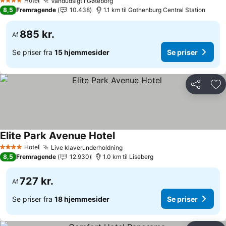
Hotel
Vandudsigt i Gøteborg
4 Stjerner
8,5
Fremragende
10.438
1.1 km til Gothenburg Central Station
885 kr.
Af
Se priser fra
15 hjemmesider
Se priser
Del
Føj
Elite Park Avenue Hotel
Hotel
Live klaverunderholdning
4 Stjerner
8,5
Fremragende
12.930
1.0 km til Liseberg
727 kr.
Af
Se priser fra
18 hjemmesider
Se priser