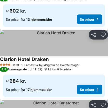
602 kr.
Af
Se priser fra
13 hjemmesider
Se priser
Del
Føj
Clarion Hotel Draken
Hotel
Fantastisk byudsigt fra de øverste etager
4 Stjerner
8,8
Fremragende
11.129
1.3 km til Nordstan
684 kr.
Af
Se priser fra
17 hjemmesider
Se priser
Del
Føj