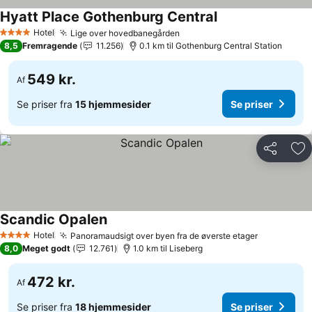
Hyatt Place Gothenburg Central
Hotel
Lige over hovedbanegården
4 Stjerner
8,5
Fremragende
11.256
0.1 km til Gothenburg Central Station
549 kr.
Af
Se priser fra
15 hjemmesider
Se priser
Del
Føj
Scandic Opalen
Hotel
Panoramaudsigt over byen fra de øverste etager
4 Stjerner
8,0
Meget godt
12.761
1.0 km til Liseberg
472 kr.
Af
Se priser fra
18 hjemmesider
Se priser