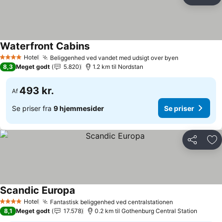
Del
Føj
Waterfront Cabins
Hotel
Beliggenhed ved vandet med udsigt over byen
4 Stjerner
8,3
Meget godt
5.820
1.2 km til Nordstan
493 kr.
Af
Se priser fra
9 hjemmesider
Se priser
Del
Føj
Scandic Europa
Hotel
Fantastisk beliggenhed ved centralstationen
4 Stjerner
8,1
Meget godt
17.578
0.2 km til Gothenburg Central Station