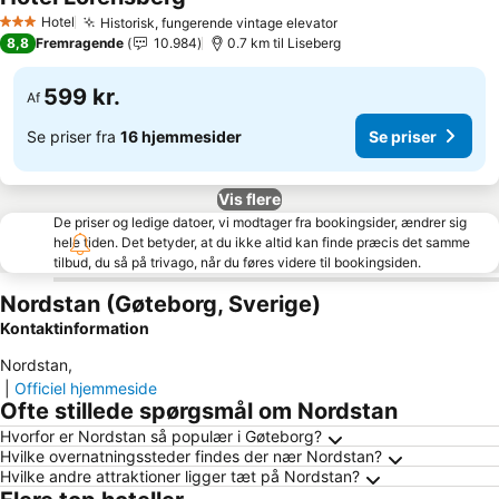
Hotel
Historisk, fungerende vintage elevator
3 Stjerner
8,8
Fremragende
10.984
0.7 km til Liseberg
599 kr.
Af
Se priser fra
16 hjemmesider
Se priser
Vis flere
De priser og ledige datoer, vi modtager fra bookingsider, ændrer sig
hele tiden. Det betyder, at du ikke altid kan finde præcis det samme
tilbud, du så på trivago, når du føres videre til bookingsiden.
Nordstan (Gøteborg, Sverige)
Kontaktinformation
Nordstan
,
|
Officiel hjemmeside
Ofte stillede spørgsmål om Nordstan
Hvorfor er Nordstan så populær i Gøteborg?
Hvilke overnatningssteder findes der nær Nordstan?
Hvilke andre attraktioner ligger tæt på Nordstan?