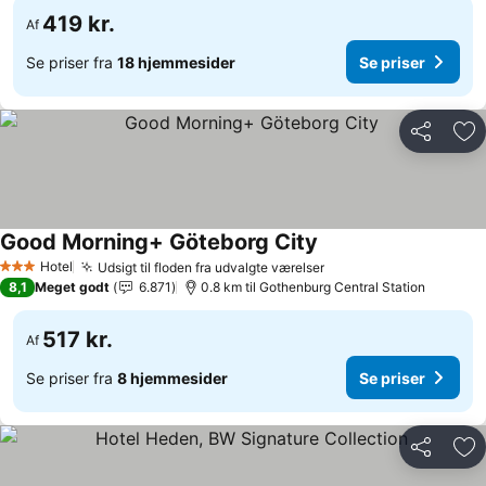
419 kr.
Af
Se priser fra
18 hjemmesider
Se priser
Del
Føj
Good Morning+ Göteborg City
Hotel
Udsigt til floden fra udvalgte værelser
3 Stjerner
8,1
Meget godt
6.871
0.8 km til Gothenburg Central Station
517 kr.
Af
Se priser fra
8 hjemmesider
Se priser
Del
Føj