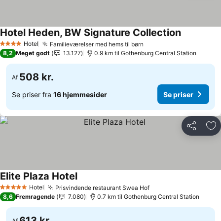
Hotel Heden, BW Signature Collection
Hotel
Familieværelser med hems til børn
4 Stjerner
8,2
Meget godt
13.127
0.9 km til Gothenburg Central Station
508 kr.
Af
Se priser fra
16 hjemmesider
Se priser
Del
Føj
Elite Plaza Hotel
Hotel
Prisvindende restaurant Swea Hof
5 Stjerner
8,6
Fremragende
7.080
0.7 km til Gothenburg Central Station
613 kr.
Af