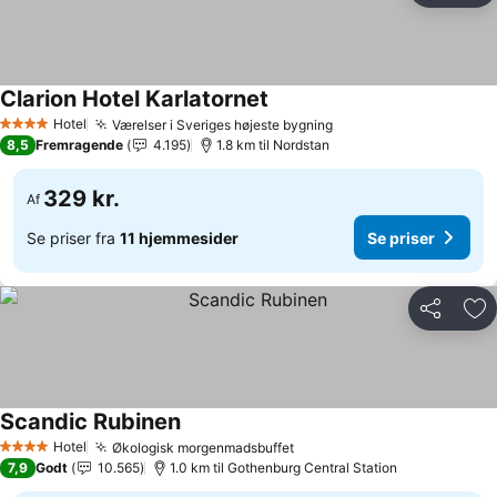
Clarion Hotel Karlatornet
Hotel
Værelser i Sveriges højeste bygning
4 Stjerner
8,5
Fremragende
4.195
1.8 km til Nordstan
329 kr.
Af
Se priser fra
11 hjemmesider
Se priser
Del
Føj
Scandic Rubinen
Hotel
Økologisk morgenmadsbuffet
4 Stjerner
7,9
Godt
10.565
1.0 km til Gothenburg Central Station