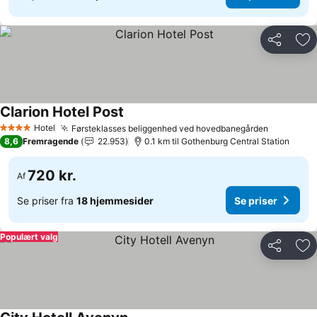
Del
Føj
Clarion Hotel Post
Hotel
Førsteklasses beliggenhed ved hovedbanegården
4 Stjerner
8,6
Fremragende
22.953
0.1 km til Gothenburg Central Station
720 kr.
Af
Se priser fra
18 hjemmesider
Se priser
Populært valg
Del
Føj