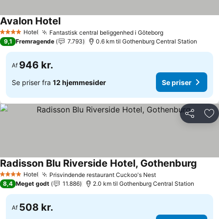
Avalon Hotel
Hotel
Fantastisk central beliggenhed i Göteborg
4 Stjerner
9,1
Fremragende
7.793
0.6 km til Gothenburg Central Station
946 kr.
Af
Se priser fra
12 hjemmesider
Se priser
Del
Føj
Radisson Blu Riverside Hotel, Gothenburg
Hotel
Prisvindende restaurant Cuckoo's Nest
4 Stjerner
8,4
Meget godt
11.886
2.0 km til Gothenburg Central Station
508 kr.
Af