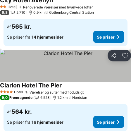
City Hotell Avenyn
Hotel
Renoverede værelser med hvælvede lofter
2 Stjerner
6,8
2.710
0.9 km til Gothenburg Central Station
565 kr.
Af
Se priser fra
14 hjemmesider
Se priser
Del
Føj
Clarion Hotel The Pier
Hotel
Værelser og suiter med flodudsigt
4 Stjerner
9,0
Fremragende
6.528
1.2 km til Nordstan
564 kr.
Af
Se priser fra
16 hjemmesider
Se priser