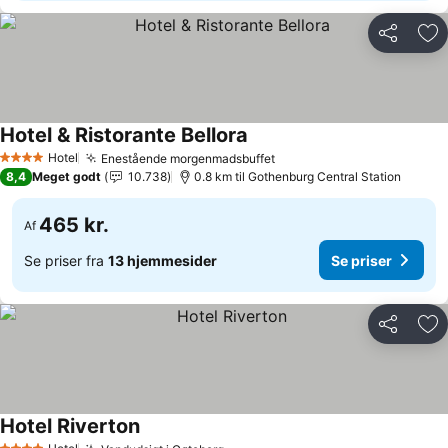
Del
Føj
Hotel & Ristorante Bellora
Hotel
Enestående morgenmadsbuffet
4 Stjerner
8,4
Meget godt
10.738
0.8 km til Gothenburg Central Station
465 kr.
Af
Se priser fra
13 hjemmesider
Se priser
Del
Føj
Hotel Riverton