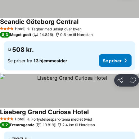
Scandic Göteborg Central
Hotel
Tagbar med udsigt over byen
4 Stjerner
8,3
Meget godt
14.846
0.6 km til Nordstan
508 kr.
Af
Se priser fra
13 hjemmesider
Se priser
Del
Føj
Liseberg Grand Curiosa Hotel
Hotel
Forlystelsespark-tema med et twist
4 Stjerner
9,2
Fremragende
19.819
2.4 km til Nordstan