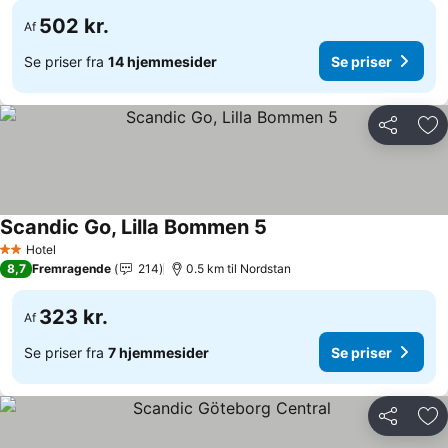
502 kr.
Af
Se priser fra
14 hjemmesider
Se priser
Del
Føj
Scandic Go, Lilla Bommen 5
Hotel
2 Stjerner
8,7
Fremragende
214
0.5 km til Nordstan
323 kr.
Af
Se priser fra
7 hjemmesider
Se priser
Del
Føj