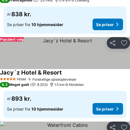
8,6
Fremragende
35.746
0.4 km til Liseberg
838 kr.
Af
Se priser fra
10 hjemmesider
Se priser
Populært valg
Del
Føj
Jacy´z Hotel & Resort
Hotel
Forskellige spiseoplevelser
5 Stjerner
8,3
Meget godt
8.202
1.5 km til Nordstan
893 kr.
Af
Se priser fra
10 hjemmesider
Se priser