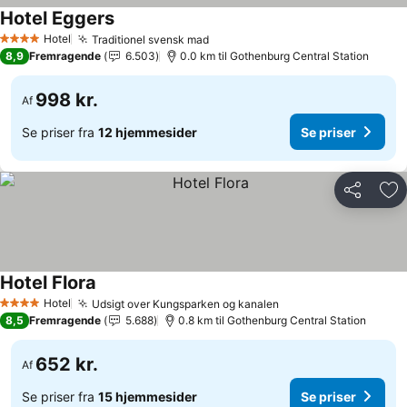
Hotel Eggers
Hotel
Traditionel svensk mad
4 Stjerner
8,9
Fremragende
6.503
0.0 km til Gothenburg Central Station
998 kr.
Af
Se priser fra
12 hjemmesider
Se priser
Del
Føj
Hotel Flora
Hotel
Udsigt over Kungsparken og kanalen
4 Stjerner
8,5
Fremragende
5.688
0.8 km til Gothenburg Central Station
652 kr.
Af
Se priser fra
15 hjemmesider
Se priser