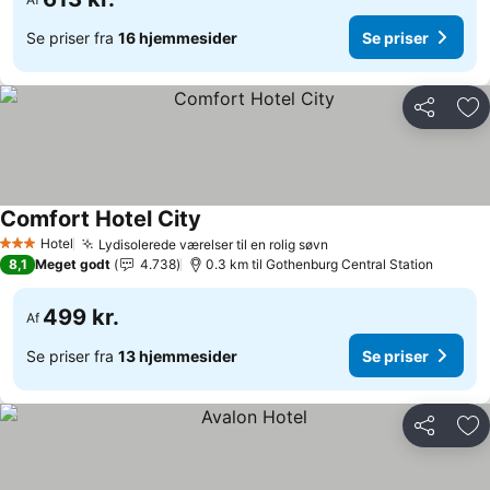
Se priser fra
16 hjemmesider
Se priser
Del
Føj
Comfort Hotel City
Hotel
Lydisolerede værelser til en rolig søvn
3 Stjerner
8,1
Meget godt
4.738
0.3 km til Gothenburg Central Station
499 kr.
Af
Se priser fra
13 hjemmesider
Se priser
Del
Føj