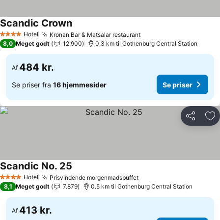
Scandic Crown
Hotel
Kronan Bar & Matsalar restaurant
4 Stjerner
8,0
Meget godt
12.900
0.3 km til Gothenburg Central Station
484 kr.
Af
Se priser fra
16 hjemmesider
Se priser
Del
Føj
Scandic No. 25
Hotel
Prisvindende morgenmadsbuffet
4 Stjerner
8,1
Meget godt
7.879
0.5 km til Gothenburg Central Station
413 kr.
Af