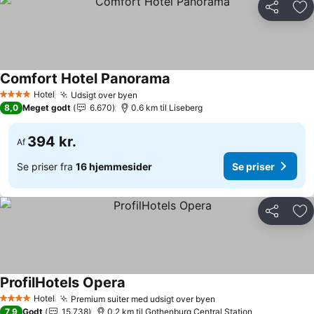
Del
Føj
Comfort Hotel Panorama
Hotel
Udsigt over byen
4 Stjerner
8,0
Meget godt
6.670
0.6 km til Liseberg
394 kr.
Af
Se priser fra
16 hjemmesider
Se priser
Del
Føj
ProfilHotels Opera
Hotel
Premium suiter med udsigt over byen
4 Stjerner
7,9
Godt
15.738
0.2 km til Gothenburg Central Station