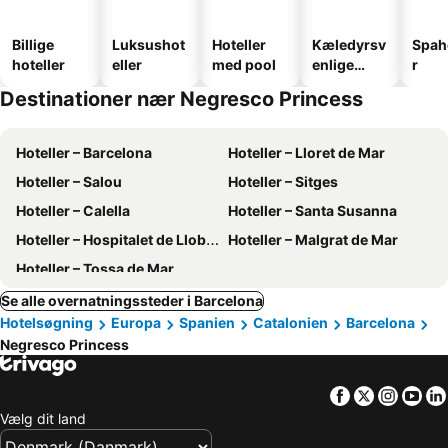
Billige
Luksushot
Hoteller
Kæledyrsv
Spah
hoteller
eller
med pool
enlige
r
hoteller
Destinationer nær Negresco Princess
Hoteller – Barcelona
Hoteller – Lloret de Mar
Hoteller – Salou
Hoteller – Sitges
Hoteller – Calella
Hoteller – Santa Susanna
Hoteller – Hospitalet de Llobregat
Hoteller – Malgrat de Mar
Hoteller – Tossa de Mar
Se alle overnatningssteder i Barcelona
Hotelsøgning
Europa
Spanien
Catalonien
Barcelona
Negresco Princess
Facebook
Twitter
Insta
Yo
Vælg dit land