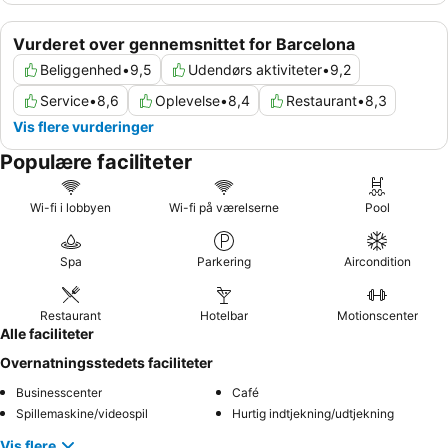
Vurderet over gennemsnittet for Barcelona
Beliggenhed
•
9,5
Udendørs aktiviteter
•
9,2
Service
•
8,6
Oplevelse
•
8,4
Restaurant
•
8,3
Vis flere vurderinger
Populære faciliteter
Wi-fi i lobbyen
Wi-fi på værelserne
Pool
Spa
Parkering
Aircondition
Restaurant
Hotelbar
Motionscenter
Alle faciliteter
Overnatningsstedets faciliteter
Businesscenter
Café
Spillemaskine/videospil
Hurtig indtjekning/udtjekning
Vis flere