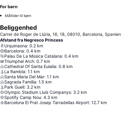
For børn
Måltider til børn
Beliggenhed
Carrer de Roger de Llúria, 16, 18, 08010, Barcelona, Spanien
Afstand fra Negresco Princess
Urquinaona
:
0.2
km
Barcelona
:
0.4
km
Palau De La Música Catalana
:
0.4
km
Triumphal Arch
:
0.7
km
Cathedral Of Santa Eulalia
:
0.8
km
La Rambla
:
1.1
km
Santa Maria Del Mar
:
1.1
km
Sagrada Família
:
1.5
km
Park Guell
:
3.2
km
Olympic Stadium Lluís Companys
:
3.2
km
Spotify Camp Nou
:
4.3
km
Barcelona El Prat Josep Tarradellas Airport
:
12.7
km