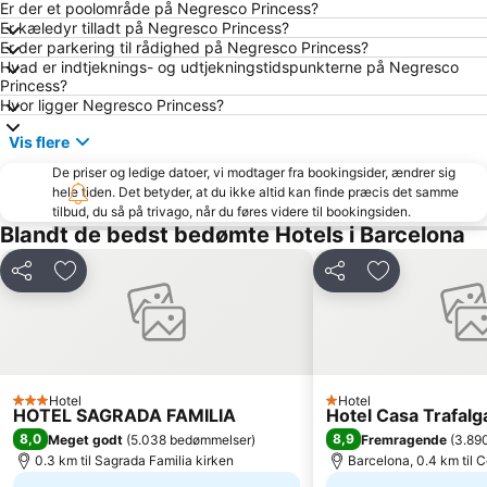
Sitgesstranden
Fira Barcelona messecenter
Er der et poolområde på Negresco Princess?
Er kæledyr tilladt på Negresco Princess?
El Raval
Badalona Port
Er der parkering til rådighed på Negresco Princess?
Hvad er indtjeknings- og udtjekningstidspunkterne på Negresco
Bercelona Katedral
Plaça d'Espanya
Princess?
Aire de Barcelona
Sants
Hvor ligger Negresco Princess?
Plaza Catalunya
Palau Sant Jordi
Vis flere
Barcelona Sants Metro Station
Barcelona universitet
De priser og ledige datoer, vi modtager fra bookingsider, ændrer sig
hele tiden. Det betyder, at du ikke altid kan finde præcis det samme
Estadio Cornellà-El Prat
Estació de Plaça Catalunya
tilbud, du så på trivago, når du føres videre til bookingsiden.
El Poble-sec
Diagonal Mar i el Front Marítim del Poblenou
Blandt de bedst bedømte Hotels i Barcelona
Barcelona Shopping Line
Barrio de Les Corts
Del
Føj til favoritter
Del
Føj til favorit
Rambla del Poblenou
Parc del Fórum
La Dreta de l'Eixample
Ciutadellaparken
Barcelona Zoo
Pl. Catalunya Metro Station
Barcelona City Hall
Barceloneta Metro Station
Hotel
Hotel
3 Stjerner
1 Stjerner
HOTEL SAGRADA FAMILIA
Hotel Casa Trafalg
L'Antiga Esquerra de l'Eixample
Casino de Barcelona
8,0
8,9
Meget godt
(
5.038 bedømmelser
)
Fremragende
(
3.89
Sant Martí
Det olympiske stadion
0.3 km til Sagrada Familia kirken
Barcelona, 0.4 km til 
Gaudí
Triumfbuen