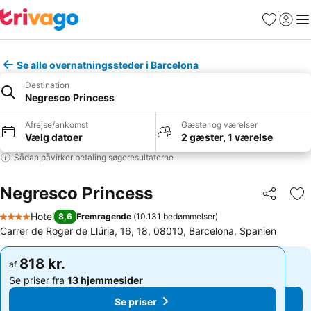
Favoritter
Log ind
Me
Se alle overnatningssteder i Barcelona
Destination
Negresco Princess
Afrejse/ankomst
Gæster og værelser
Vælg datoer
2 gæster, 1 værelse
Sådan påvirker betaling søgeresultaterne
Negresco Princess
Del
Føj
Hotel
8,6
Fremragende
(
10.131 bedømmelser
)
4 Stjerner
Carrer de Roger de Llúria, 16, 18, 08010, Barcelona, Spanien
818 kr.
818 kr.
af
af
Se priser fra
13 hjemmesider
Se priser fra
13 hjemmesider
Se priser
Se priser