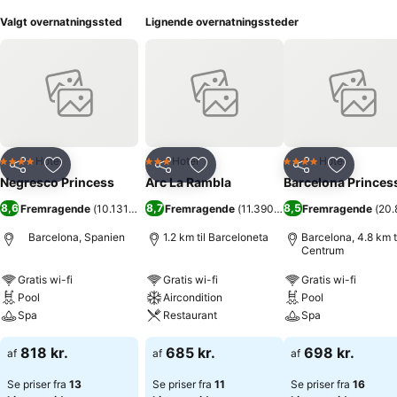
Valgt overnatningssted
Lignende overnatningssteder
Hotel
Hotel
Hotel
4 Stjerner
3 Stjerner
4 Stjerner
Del
Føj til favoritter
Del
Føj til favoritter
Del
Føj til fa
Negresco Princess
Arc La Rambla
Barcelona Princes
8,6
8,7
8,5
Fremragende
(
10.131 bedømmelser
Fremragende
)
(
11.390 bedømmelser
Fremragende
)
(
20.
Barcelona, Spanien
1.2 km til Barceloneta
Barcelona, 4.8 km t
Centrum
Gratis wi-fi
Gratis wi-fi
Gratis wi-fi
Pool
Aircondition
Pool
Spa
Restaurant
Spa
818 kr.
685 kr.
698 kr.
af
af
af
Se priser fra
13
Se priser fra
11
Se priser fra
16