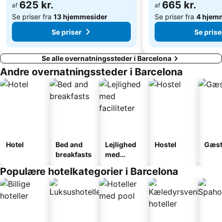
625 kr.
665 kr.
af
af
Se priser fra
13 hjemmesider
Se priser fra
4 hjem
Se priser
Se prise
Se alle overnatningssteder i Barcelona
Andre overnatningssteder i Barcelona
Hotel
Bed and
Lejlighed
Hostel
Gæst
breakfasts
med
faciliteter
Populære hotelkategorier i Barcelona