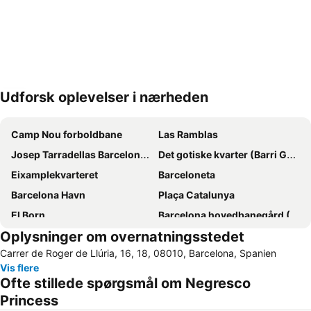
Udforsk oplevelser i nærheden
Udvid kort
Camp Nou forboldbane
Las Ramblas
Josep Tarradellas Barcelona–El Prat Airport
Det gotiske kvarter (Barri Gòtic)
Eixamplekvarteret
Barceloneta
Barcelona Havn
Plaça Catalunya
El Born
Barcelona hovedbanegård (Sants)
Oplysninger om overnatningsstedet
Gràcia
Rambla de Catalunya
Carrer de Roger de Llúria, 16, 18, 08010, Barcelona, Spanien
Del Born
Barceloneta
Vis flere
Sagrada Familia kirken
Den gamle by (Ciutat Vella)
Ofte stillede spørgsmål om Negresco
El Poblenou
Barcelonas olympiske havn
Princess