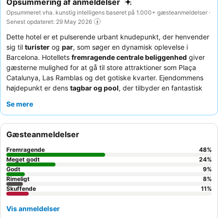
Opsummering af anmeldelser
Opsummeret vha. kunstig intelligens baseret på 1.000+ gæsteanmeldelser ·
Senest opdateret: 29 May 2026
Dette hotel er et pulserende urbant knudepunkt, der henvender
sig til
turister
og
par
, som søger en dynamisk oplevelse i
Barcelona. Hotellets
fremragende centrale beliggenhed
giver
gæsterne mulighed for at gå til store attraktioner som Plaça
Catalunya, Las Ramblas og det gotiske kvarter. Ejendommens
højdepunkt er dens
tagbar og pool
, der tilbyder en fantastisk
udsigt over byen og en afslappende atmosfære. Gæsterne roser
Se mere
konsekvent
personalet og servicen
for deres enestående
venlighed og
morgenmadsbuffeten
for dens omfattende
udvalg, herunder frisk frugt og mousserende vin. For et virkelig
Gæsteanmeldelser
mindeværdigt ophold kan du overveje at booke et værelse på
en højere etage for at nyde den synlige
Sagrada Familia
fra
Fremragende
48
%
taget.
Meget godt
24
%
Godt
9
%
Rimeligt
8
%
Skuffende
11
%
Vis anmeldelser