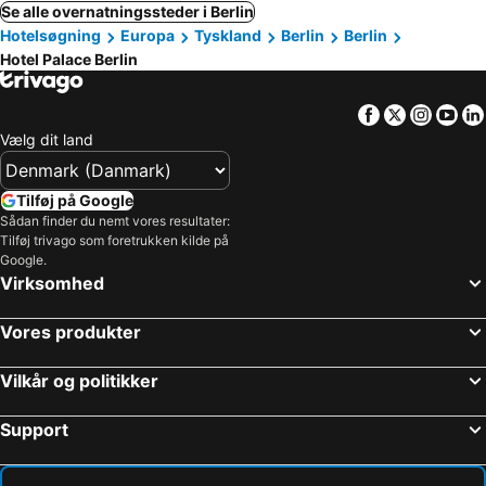
Se alle overnatningssteder i Berlin
Hotelsøgning
Europa
Tyskland
Berlin
Berlin
Hotel Palace Berlin
Facebook
Twitter
Insta
Yo
Vælg dit land
Tilføj på Google
Sådan finder du nemt vores resultater:
Tilføj trivago som foretrukken kilde på
Google.
Virksomhed
Vores produkter
Vilkår og politikker
Support