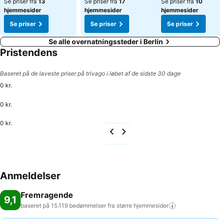
Se priser fra
13
Se priser fra
17
Se priser fra
10
hjemmesider
hjemmesider
hjemmesider
Se priser
Se priser
Se priser
Se alle overnatningssteder i Berlin
Pristendens
Baseret på de laveste priser på trivago i løbet af de sidste 30 dage
0 kr.
0 kr.
0 kr.
Anmeldelser
Fremragende
9,1
baseret på 15.119 bedømmelser fra større
hjemmesider