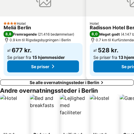
Nollendorfplatz Metro Station
Berlin Østbanegård
Zehlendorf
Tempelhof
East Side Gallery
Bahnhof Friedrichstraße
Hotel
Hotel
4 Stjerner
Meliá Berlin
Radisson Hotel Ber
Huxleys Neue Welt
Wilmersdorf
8,8
8,0
Fremragende
(
21.416 bedømmelser
)
Meget godt
(
4.147 
Centrum Judaicum
Wedding
0.9 km til Rigsdagsbygningen i Berlin
0.7 km til Kurfürsten
Berliner Fernsehturm
Pankow
677 kr.
528 kr.
af
af
Se priser fra
15 hjemmesider
Se priser fra
13 hje
Se priser
Se pri
Se alle overnatningssteder i Berlin
Andre overnatningssteder i Berlin