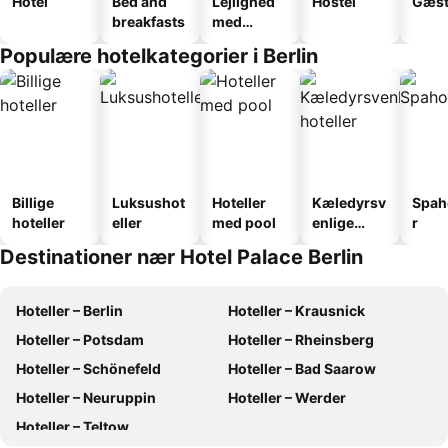
Hotel
Bed and
Lejlighed
Hostel
Gæst
breakfasts
med
faciliteter
Populære hotelkategorier i Berlin
Billige
Luksushot
Hoteller
Kæledyrsv
Spah
hoteller
eller
med pool
enlige
r
hoteller
Destinationer nær Hotel Palace Berlin
Hoteller – Berlin
Hoteller – Krausnick
Hoteller – Potsdam
Hoteller – Rheinsberg
Hoteller – Schönefeld
Hoteller – Bad Saarow
Hoteller – Neuruppin
Hoteller – Werder
Hoteller – Teltow