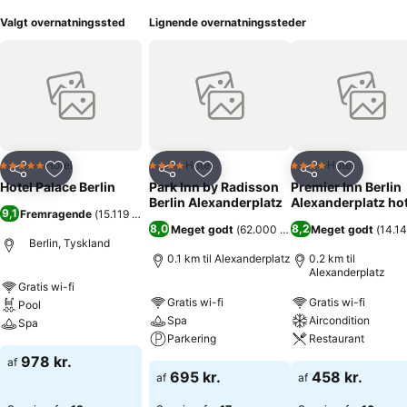
Valgt overnatningssted
Lignende overnatningssteder
Hotel
Hotel
Hotel
5 Stjerner
4 Stjerner
4 Stjerner
Del
Føj til favoritter
Del
Føj til favoritter
Del
Føj til fa
Hotel Palace Berlin
Park Inn by Radisson
Premier Inn Berlin
Berlin Alexanderplatz
Alexanderplatz hot
9,1
Fremragende
(
15.119 bedømmelser
)
8,0
8,2
Meget godt
(
62.000 bedømmelser
Meget godt
)
(
14.1
Berlin, Tyskland
0.1 km til Alexanderplatz
0.2 km til
Alexanderplatz
Gratis wi-fi
Gratis wi-fi
Gratis wi-fi
Pool
Spa
Aircondition
Spa
Parkering
Restaurant
978 kr.
af
695 kr.
458 kr.
af
af