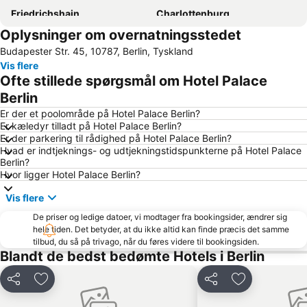
Friedrichshain
Charlottenburg
Oplysninger om overnatningsstedet
Brandenburger Tor
Uber Arena
Budapester Str. 45, 10787, Berlin, Tyskland
Potsdamer Platz
KaDeWe
Vis flere
Alexanderplatz
Checkpoint Charlie
Ofte stillede spørgsmål om Hotel Palace
Charlottenburg-Wilmersdorf
Schöneberg
Berlin
Berlin Brandenburg lufthavn
Friedrichshain-Kreuzberg
Er der et poolområde på Hotel Palace Berlin?
Er kæledyr tilladt på Hotel Palace Berlin?
Neukölln
Bahnhof Zoologischer Garten
Er der parkering til rådighed på Hotel Palace Berlin?
Hvad er indtjeknings- og udtjekningstidspunkterne på Hotel Palace
Spandau
Max-Schmeling-Halle
Berlin?
Tiergarten
Tempodrom
Hvor ligger Hotel Palace Berlin?
Kurfürstendamm Metro Station
Hauptbahnhof Metro Station
Vis flere
Gendarmenmarkt
Wittenbergplatz
De priser og ledige datoer, vi modtager fra bookingsider, ændrer sig
hele tiden. Det betyder, at du ikke altid kan finde præcis det samme
Messe Berline
Unter den Linden
tilbud, du så på trivago, når du føres videre til bookingsiden.
Weihnachtsmarkt auf dem Alexanderplatz
Friedrichstrasse
Blandt de bedst bedømte Hotels i Berlin
Bahnhof Hackescher Markt
ZOB Berlin rutebilstation
Del
Føj til favoritter
Del
Føj til favorit
Grünau
Olympia-Stadion Metro Station