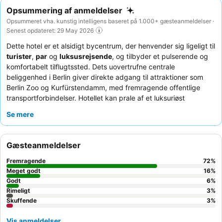
Opsummering af anmeldelser
Opsummeret vha. kunstig intelligens baseret på 1.000+ gæsteanmeldelser ·
Senest opdateret: 29 May 2026
Dette hotel er et alsidigt bycentrum, der henvender sig ligeligt til
turister
,
par
og
luksusrejsende
, og tilbyder et pulserende og
komfortabelt tilflugtssted. Dets uovertrufne centrale
beliggenhed i Berlin giver direkte adgang til attraktioner som
Berlin Zoo og Kurfürstendamm, med fremragende offentlige
transportforbindelser. Hotellet kan prale af et luksuriøst
spaområde
med swimmingpool og et veludstyret fitnesscenter,
Se mere
perfekt til afslapning og aktivitet. Gæsterne roser konsekvent
det usædvanligt venlige og opmærksomme personale samt den
fantastiske
morgenmadsbuffet
med et bredt udvalg af friske
Gæsteanmeldelser
retter. For en helt unik oplevelse, bør du besøge
House of Gin
bar
for dens imponerende udvalg af over 150 gins.
Fremragende
72
%
Meget godt
16
%
Godt
6
%
Rimeligt
3
%
Skuffende
3
%
Vis anmeldelser