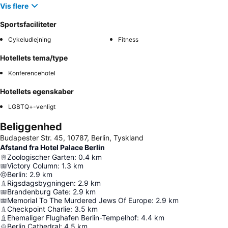
Vis flere
Sportsfaciliteter
Cykeludlejning
Fitness
Hotellets tema/type
Konferencehotel
Hotellets egenskaber
LGBTQ+-venligt
Beliggenhed
Budapester Str. 45, 10787, Berlin, Tyskland
Afstand fra Hotel Palace Berlin
Zoologischer Garten
:
0.4
km
Victory Column
:
1.3
km
Berlin
:
2.9
km
Rigsdagsbygningen
:
2.9
km
Brandenburg Gate
:
2.9
km
Memorial To The Murdered Jews Of Europe
:
2.9
km
Checkpoint Charlie
:
3.5
km
Ehemaliger Flughafen Berlin-Tempelhof
:
4.4
km
Berlin Cathedral
:
4.5
km