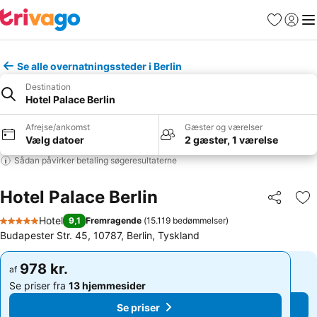
Favoritter
Log ind
Me
Se alle overnatningssteder i Berlin
Destination
Hotel Palace Berlin
Afrejse/ankomst
Gæster og værelser
Vælg datoer
2 gæster, 1 værelse
Sådan påvirker betaling søgeresultaterne
Hotel Palace Berlin
Del
Føj
Hotel
9,1
Fremragende
(
15.119 bedømmelser
)
5 Stjerner
Budapester Str. 45, 10787, Berlin, Tyskland
978 kr.
978 kr.
af
af
Se priser fra
13 hjemmesider
Se priser fra
13 hjemmesider
Se priser
Se priser