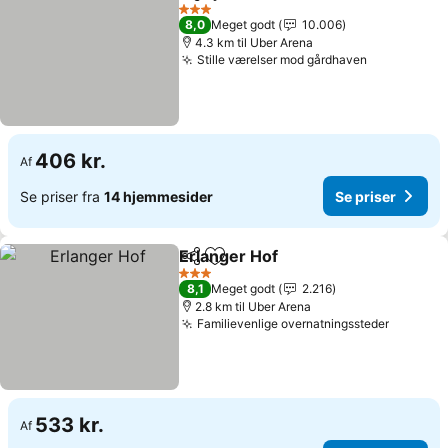
Del
Føj til favoritter
3 Stjerner
8,0
Meget godt
10.006
4.3 km til Uber Arena
Stille værelser mod gårdhaven
406 kr.
Af
Se priser fra
14 hjemmesider
Se priser
Erlanger Hof
Del
Føj til favoritter
3 Stjerner
8,1
Meget godt
2.216
2.8 km til Uber Arena
Familievenlige overnatningssteder
533 kr.
Af