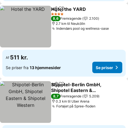
Hotel the YARD
Del
Føj til favoritter
4 Stjerner
8,6
Fremragende
2.100
2.7 km til Neukölln
Indendørs pool og wellness-oase
511 kr.
Af
Se priser fra
13 hjemmesider
Se priser
Shipotel-Berlin GmbH,
Del
Føj til favoritter
Shipotel Eastern &
Shipotel Western
8,7
Fremragende
5.209
0.3 km til Uber Arena
Fortøjet på Spree-floden