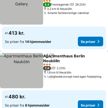
3 Stjerner
8,6
Fremragende
28.224
3.2 km til Neukölln
Smarte familievenlige værelser
413 kr.
Af
Se priser fra
14 hjemmesider
Se priser
Apartmenthaus Berlin
Del
Føj til favoritter
Neukölln
3 Stjerner
7,4
2.235
1.8 km til Neukölln
Lejlighedskoncept med egen forplejning
480 kr.
Af
Se priser fra
6 hjemmesider
Se priser