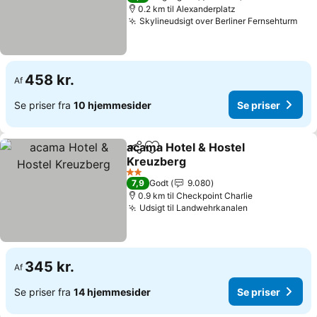
0.2 km til Alexanderplatz
Skylineudsigt over Berliner Fernsehturm
458 kr.
Af
Se priser fra
10 hjemmesider
Se priser
acama Hotel & Hostel
Del
Føj til favoritter
Kreuzberg
2 Stjerner
7,9
Godt
9.080
0.9 km til Checkpoint Charlie
Udsigt til Landwehrkanalen
345 kr.
Af
Se priser fra
14 hjemmesider
Se priser