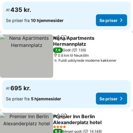
435 kr.
Af
Se priser fra
10 hjemmesider
Se priser
Nena Apartments
Del
Føj til favoritter
Hermannplatz
7,6
Godt
136
0.6 km til Neukölln
Fuldt udstyrede moderne køkkener
695 kr.
Af
Se priser fra
5 hjemmesider
Se priser
Premier Inn Berlin
Del
Føj til favoritter
Alexanderplatz hotel
4 Stjerner
8,2
Meget godt
14.148