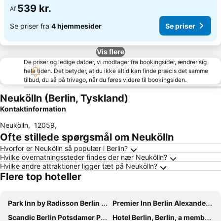
539 kr.
Af
Se priser fra
4 hjemmesider
Se priser
Vis flere
De priser og ledige datoer, vi modtager fra bookingsider, ændrer sig
hele tiden. Det betyder, at du ikke altid kan finde præcis det samme
tilbud, du så på trivago, når du føres videre til bookingsiden.
Neukölln (Berlin, Tyskland)
Kontaktinformation
Neukölln
,
12059
,
Ofte stillede spørgsmål om Neukölln
Hvorfor er Neukölln så populær i Berlin?
Hvilke overnatningssteder findes der nær Neukölln?
Hvilke andre attraktioner ligger tæt på Neukölln?
Flere top hoteller
Park Inn by Radisson Berlin Alexanderplatz
Premier Inn Berlin Alexanderplatz hotel
Scandic Berlin Potsdamer Platz
Hotel Berlin, Berlin, a member of Radisson Individuals