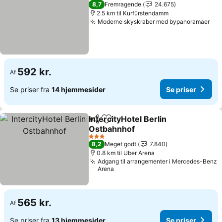
4 Stjerner
8,7
Fremragende
24.675
2.5 km til Kurfürstendamm
Moderne skyskraber med bypanoramaer
592 kr.
Af
Se priser fra
14 hjemmesider
Se priser
IntercityHotel Berlin
Del
Føj til favoritter
Ostbahnhof
3 Stjerner
8,2
Meget godt
7.840
0.8 km til Uber Arena
Adgang til arrangementer i Mercedes-Benz
Arena
565 kr.
Af
Se priser fra
13 hjemmesider
Se priser