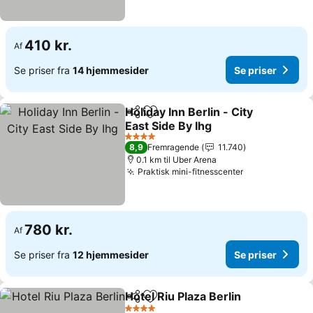
410 kr.
Af
Se priser fra
14 hjemmesider
Se priser
Holiday Inn Berlin - City
Del
Føj til favoritter
East Side By Ihg
4 Stjerner
8,9
Fremragende
11.740
0.1 km til Uber Arena
Praktisk mini-fitnesscenter
780 kr.
Af
Se priser fra
12 hjemmesider
Se priser
Hotel Riu Plaza Berlin
Del
Føj til favoritter