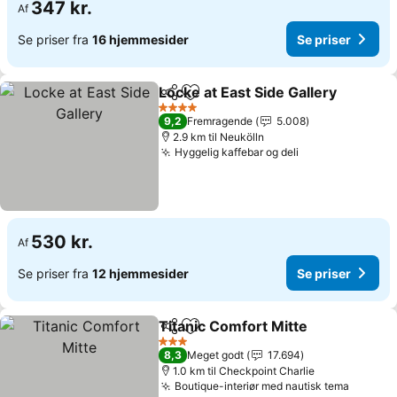
347 kr.
Af
Se priser fra
16 hjemmesider
Se priser
Locke at East Side Gallery
Del
Føj til favoritter
4 Stjerner
9,2
Fremragende
5.008
2.9 km til Neukölln
Hyggelig kaffebar og deli
530 kr.
Af
Se priser fra
12 hjemmesider
Se priser
Titanic Comfort Mitte
Del
Føj til favoritter
3 Stjerner
8,3
Meget godt
17.694
1.0 km til Checkpoint Charlie
Boutique-interiør med nautisk tema