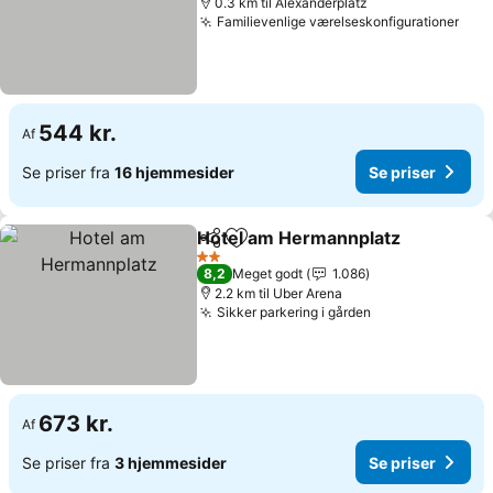
0.3 km til Alexanderplatz
Familievenlige værelseskonfigurationer
544 kr.
Af
Se priser fra
16 hjemmesider
Se priser
Hotel am Hermannplatz
Del
Føj til favoritter
2 Stjerner
8,2
Meget godt
1.086
2.2 km til Uber Arena
Sikker parkering i gården
673 kr.
Af
Se priser fra
3 hjemmesider
Se priser