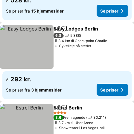
528 kr.
Af
Se priser fra
15 hjemmesider
Se priser
Easy Lodges Berlin
Del
Føj til favoritter
6,8
5.388
3.4 km til Checkpoint Charlie
Cykelleje på stedet
292 kr.
Af
Se priser fra
3 hjemmesider
Se priser
Estrel Berlin
Del
Føj til favoritter
4 Stjerner
8,6
Fremragende
30.211
3.7 km til Uber Arena
Showteater i Las Vegas-stil