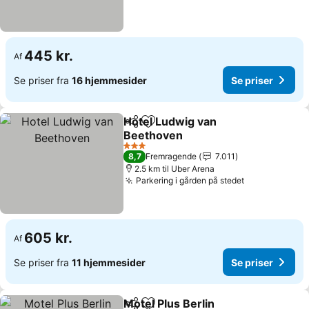
445 kr.
Af
Se priser fra
16 hjemmesider
Se priser
Hotel Ludwig van
Del
Føj til favoritter
Beethoven
3 Stjerner
8,7
Fremragende
7.011
2.5 km til Uber Arena
Parkering i gården på stedet
605 kr.
Af
Se priser fra
11 hjemmesider
Se priser
Motel Plus Berlin