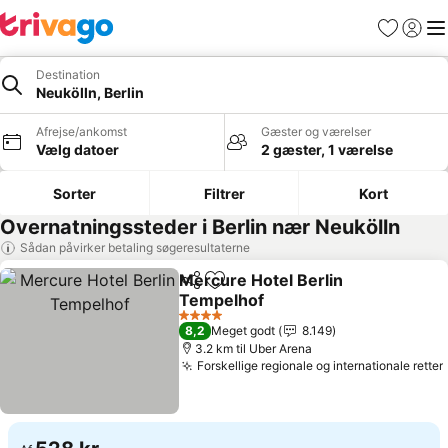
Favoritter
Log ind
Me
Destination
Neukölln, Berlin
Afrejse/ankomst
Gæster og værelser
Vælg datoer
2 gæster, 1 værelse
Sorter
Filtrer
Kort
Overnatningssteder i Berlin nær Neukölln
Sådan påvirker betaling søgeresultaterne
Mercure Hotel Berlin
Del
Føj til favoritter
Tempelhof
4 Stjerner
8,2
Meget godt
8.149
3.2 km til Uber Arena
Forskellige regionale og internationale retter