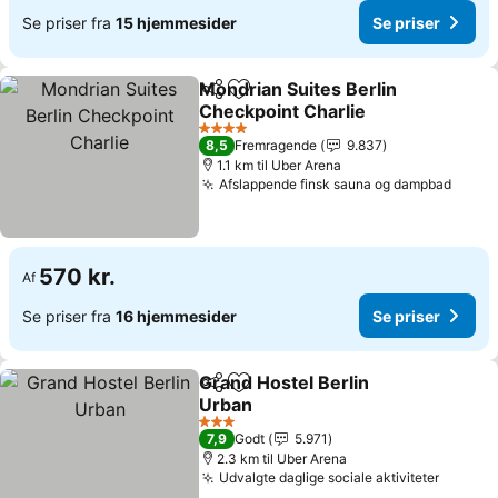
Se priser fra
15 hjemmesider
Se priser
Mondrian Suites Berlin
Del
Føj til favoritter
Checkpoint Charlie
4 Stjerner
8,5
Fremragende
9.837
1.1 km til Uber Arena
Afslappende finsk sauna og dampbad
570 kr.
Af
Se priser fra
16 hjemmesider
Se priser
Grand Hostel Berlin
Del
Føj til favoritter
Urban
3 Stjerner
7,9
Godt
5.971
2.3 km til Uber Arena
Udvalgte daglige sociale aktiviteter