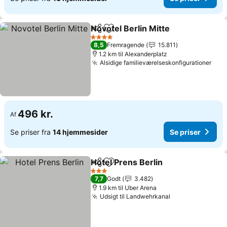
Novotel Berlin Mitte
Del
Føj til favoritter
4 Stjerner
8,5
Fremragende
15.811
1.2 km til Alexanderplatz
Alsidige familieværelseskonfigurationer
496 kr.
Af
Se priser fra
14 hjemmesider
Se priser
Hotel Prens Berlin
Del
Føj til favoritter
3 Stjerner
7,7
Godt
3.482
1.9 km til Uber Arena
Udsigt til Landwehrkanal