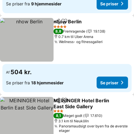
Se priser fra
9 hjemmesider
Se priser
nhow Berlin
Del
Føj til favoritter
4 Stjerner
8,8
Fremragende
19.138
0.7 km til Uber Arena
Wellness- og fitnessgalleri
504 kr.
Af
Se priser fra
18 hjemmesider
Se priser
MEININGER Hotel Berlin
Del
Føj til favoritter
East Side Gallery
3 Stjerner
8,1
Meget godt
17.610
3.1 km til Neukölln
Panoramaudsigt over byen fra de øverste
etager