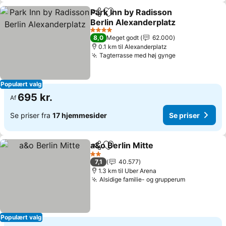
Park Inn by Radisson
Del
Føj til favoritter
Berlin Alexanderplatz
4 Stjerner
8,0
Meget godt
62.000
0.1 km til Alexanderplatz
Tagterrasse med høj gynge
Populært valg
695 kr.
Af
Se priser fra
17 hjemmesider
Se priser
a&o Berlin Mitte
Del
Føj til favoritter
2 Stjerner
7,1
40.577
1.3 km til Uber Arena
Alsidige familie- og grupperum
Populært valg