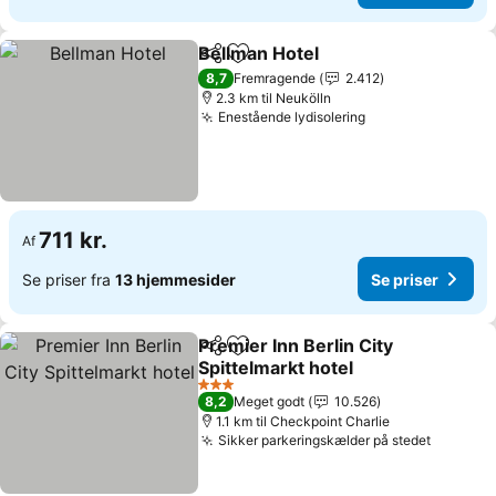
Bellman Hotel
Del
Føj til favoritter
8,7
Fremragende
2.412
2.3 km til Neukölln
Enestående lydisolering
711 kr.
Af
Se priser fra
13 hjemmesider
Se priser
Premier Inn Berlin City
Del
Føj til favoritter
Spittelmarkt hotel
3 Stjerner
8,2
Meget godt
10.526
1.1 km til Checkpoint Charlie
Sikker parkeringskælder på stedet