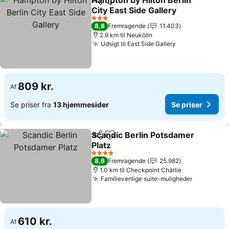
Hampton by Hilton Berlin
Del
Føj til favoritter
City East Side Gallery
3 Stjerner
8,8
Fremragende
11.403
2.9 km til Neukölln
Udsigt til East Side Gallery
809 kr.
Af
Se priser fra
13 hjemmesider
Se priser
Scandic Berlin Potsdamer
Del
Føj til favoritter
Platz
4 Stjerner
8,6
Fremragende
25.982
1.0 km til Checkpoint Charlie
Familievenlige suite-muligheder
610 kr.
Af