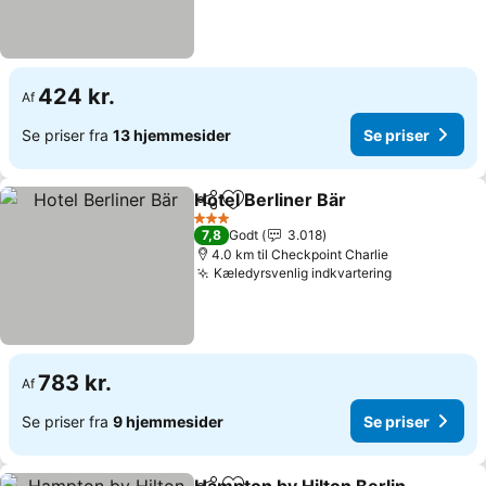
424 kr.
Af
Se priser fra
13 hjemmesider
Se priser
Hotel Berliner Bär
Del
Føj til favoritter
3 Stjerner
7,8
Godt
3.018
4.0 km til Checkpoint Charlie
Kæledyrsvenlig indkvartering
783 kr.
Af
Se priser fra
9 hjemmesider
Se priser