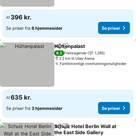
396 kr.
Af
Se priser fra
6 hjemmesider
Se priser
Hüttenpalast
Del
Føj til favoritter
9,2
Fremragende
1.285
2.2 km til Uber Arena
Familievenlige overnatningsmuligheder
635 kr.
Af
Se priser fra
3 hjemmesider
Se priser
Schulz Hotel Berlin Wall at
Del
Føj til favoritter
the East Side Gallery