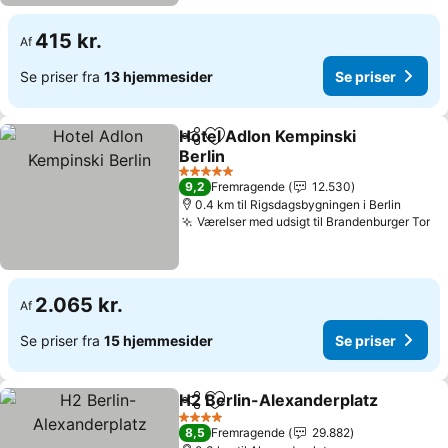
415 kr.
Af
Se priser fra
13 hjemmesider
Se priser
Hotel Adlon Kempinski
Del
Føj til favoritter
Berlin
5 Stjerner
9,2
Fremragende
12.530
0.4 km til Rigsdagsbygningen i Berlin
Værelser med udsigt til Brandenburger Tor
2.065 kr.
Af
Se priser fra
15 hjemmesider
Se priser
H2 Berlin-Alexanderplatz
Del
Føj til favoritter
4 Stjerner
8,5
Fremragende
29.882