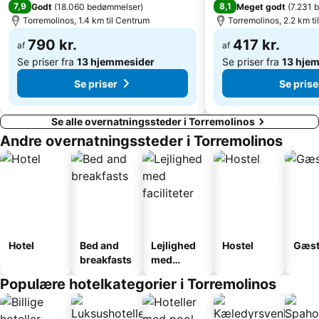
7,9
8,1
Godt
(
18.060 bedømmelser
)
Meget godt
(
7.231 
Torremuelle
Calanova Golf Club
Torremolinos, 1.4 km til Centrum
Torremolinos, 2.2 km t
790 kr.
417 kr.
af
af
Se priser fra
13 hjemmesider
Se priser fra
13 hje
Se priser
Se prise
Se alle overnatningssteder i Torremolinos
Andre overnatningssteder i Torremolinos
Hotel
Bed and
Lejlighed
Hostel
Gæst
breakfasts
med
faciliteter
Populære hotelkategorier i Torremolinos