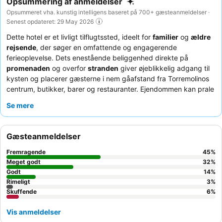
Opsummering af anmeldelser
Opsummeret vha. kunstig intelligens baseret på 700+ gæsteanmeldelser ·
Senest opdateret: 29 May 2026
Dette hotel er et livligt tilflugtssted, ideelt for
familier
og
ældre
rejsende
, der søger en omfattende og engagerende
ferieoplevelse. Dets enestående beliggenhed direkte på
promenaden
og overfor
stranden
giver øjeblikkelig adgang til
kysten og placerer gæsterne i nem gåafstand fra Torremolinos
centrum, butikker, barer og restauranter. Ejendommen kan prale
af en række faciliteter, herunder flere swimmingpools fordelt på
Se mere
tre områder og en meget rost
børneklub
med engagerende
aktiviteter. Gæsterne roser konsekvent det
imødekommende
og effektive personale
og den
omfattende morgenmadsbuffet
Gæsteanmeldelser
med friske, varierede valgmuligheder. For en mere rolig
oplevelse foretrækker gæsterne måske værelser med udsigt til
Fremragende
45
%
haven.
Meget godt
32
%
Godt
14
%
Rimeligt
3
%
Skuffende
6
%
Vis anmeldelser