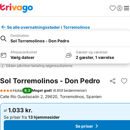
Favoritter
Log ind
Me
Se alle overnatningssteder i Torremolinos
Destination
Sol Torremolinos - Don Pedro
Afrejse/ankomst
Gæster og værelser
Vælg datoer
2 gæster, 1 værelse
Sådan påvirker betaling søgeresultaterne
Sol Torremolinos - Don Pedro
Del
Føj
Hotel
8,3
Meget godt
(
6.859 bedømmelser
)
4 Stjerner
Calle Río Guadazaón 2, 29620, Torremolinos, Spanien
1.033 kr.
1.033 kr.
af
af
Se priser fra
13 hjemmesider
Se priser fra
13 hjemmesider
Se priser
Se priser