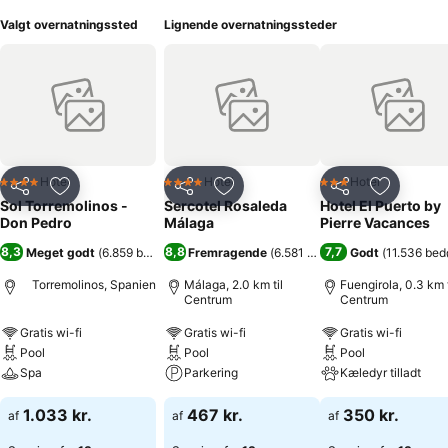
Valgt overnatningssted
Lignende overnatningssteder
Hotel
Hotel
Hotel
4 Stjerner
4 Stjerner
3 Stjerner
Del
Føj til favoritter
Del
Føj til favoritter
Del
Føj til fa
Sol Torremolinos -
Sercotel Rosaleda
Hotel El Puerto by
Don Pedro
Málaga
Pierre Vacances
8,3
8,8
7,7
Meget godt
(
6.859 bedømmelser
Fremragende
)
(
6.581 bedømmelser
Godt
(
)
11.536 be
Torremolinos, Spanien
Málaga, 2.0 km til
Fuengirola, 0.3 km t
Centrum
Centrum
Gratis wi-fi
Gratis wi-fi
Gratis wi-fi
Pool
Pool
Pool
Spa
Parkering
Kæledyr tilladt
1.033 kr.
467 kr.
350 kr.
af
af
af