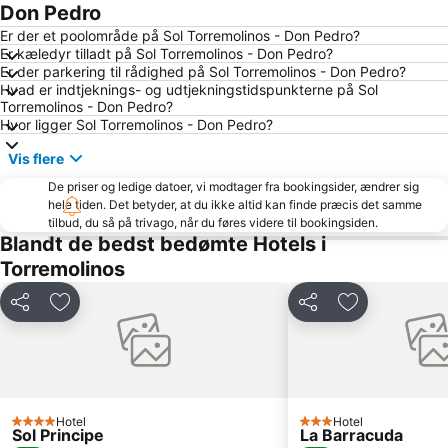
Centro Comercial Málaga Plaza
Carvajal
Don Pedro
Marbella Golf & Country Club
El Pinillo
Er der et poolområde på Sol Torremolinos - Don Pedro?
Er kæledyr tilladt på Sol Torremolinos - Don Pedro?
Malaga Busstation
La Cala Resort
Er der parkering til rådighed på Sol Torremolinos - Don Pedro?
Hvad er indtjeknings- og udtjekningstidspunkterne på Sol
Arena of La Malagueta
De Calahonda
Torremolinos - Don Pedro?
Arroyo de la Miel Train Station
Alcazaba
Hvor ligger Sol Torremolinos - Don Pedro?
Pedregalejo
El Caminito del Rey
Vis flere
Vialia Estación María Zambrano
Cala del Moral
De priser og ledige datoer, vi modtager fra bookingsider, ændrer sig
hele tiden. Det betyder, at du ikke altid kan finde præcis det samme
Benajarafe
Bailén-Miraflores
tilbud, du så på trivago, når du føres videre til bookingsiden.
Convention & Exhibition Centre of Marbella
Paseo Maritimo La Carihuela
Blandt de bedst bedømte Hotels i
Torremolinos
Arroyo de la Miel
Plaza de la Merced
Puerto Cabopino
Pedregalejo
Del
Føj til favoritter
Del
Føj til favorit
Lauro Golf
El Palo
San Pedro Alcántara
Guadalmar
Barrio Arroyo de la Miel
San Julián - Campo de Golf
Puerto Deportivo de Benalmádena
El Palo
Hotel
Hotel
4 Stjerner
3 Stjerner
Sol Principe
La Barracuda
Puerto de Caleta de Vélez
Sea Life Benalmadena