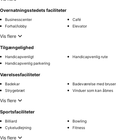
Overnatningsstedets faciliteter
Businesscenter
Café
Forhal/lobby
Elevator
Vis flere
Tilgængelighed
Handicapvenligt
Handicapvenlig rute
Handicapvenlig parkering
Værelsesfaciliteter
Badekar
Badeværelse med bruser
Strygebræt
Vinduer som kan åbnes
Vis flere
Sportsfaciliteter
Billiard
Bowling
Cykeludlejning
Fitness
Vis flere