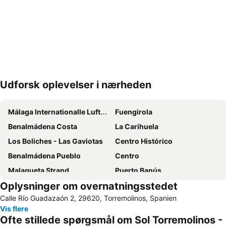
Udforsk oplevelser i nærheden
Udvid kort
Málaga Internationalle Lufthavn
Fuengirola
Benalmádena Costa
La Carihuela
Los Boliches - Las Gaviotas
Centro Histórico
Benalmádena Pueblo
Centro
Malagueta Strand
Puerto Banús
Oplysninger om overnatningsstedet
Torreblanca
Marina de Puerto Banus
Calle Río Guadazaón 2, 29620, Torremolinos, Spanien
Torrequebrada
Nueva Andalucía
Vis flere
La Malagueta
La Fonda
Ofte stillede spørgsmål om Sol Torremolinos -