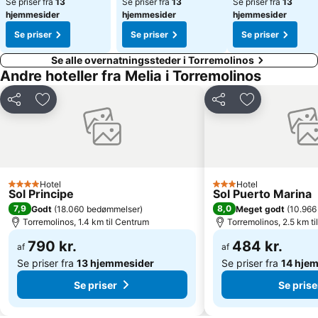
Se priser fra
13
Se priser fra
13
Se priser fra
13
hjemmesider
hjemmesider
hjemmesider
Se priser
Se priser
Se priser
Se alle overnatningssteder i Torremolinos
Andre hoteller fra Melia i Torremolinos
Del
Føj til favoritter
Del
Føj til favorit
Hotel
Hotel
4 Stjerner
3 Stjerner
Sol Principe
Sol Puerto Marina
7,9
8,0
Godt
(
18.060 bedømmelser
)
Meget godt
(
10.966
Torremolinos, 1.4 km til Centrum
Torremolinos, 2.5 km t
790 kr.
484 kr.
af
af
Se priser fra
13 hjemmesider
Se priser fra
14 hje
Se priser
Se prise