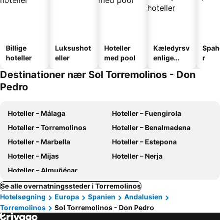
Billige
Luksushot
Hoteller
Kæledyrsv
Spah
hoteller
eller
med pool
enlige
r
hoteller
Destinationer nær Sol Torremolinos - Don
Pedro
Hoteller – Málaga
Hoteller – Fuengirola
Hoteller – Torremolinos
Hoteller – Benalmadena
Hoteller – Marbella
Hoteller – Estepona
Hoteller – Mijas
Hoteller – Nerja
Hoteller – Almuñécar
Se alle overnatningssteder i Torremolinos
Hotelsøgning
Europa
Spanien
Andalusien
Torremolinos
Sol Torremolinos - Don Pedro