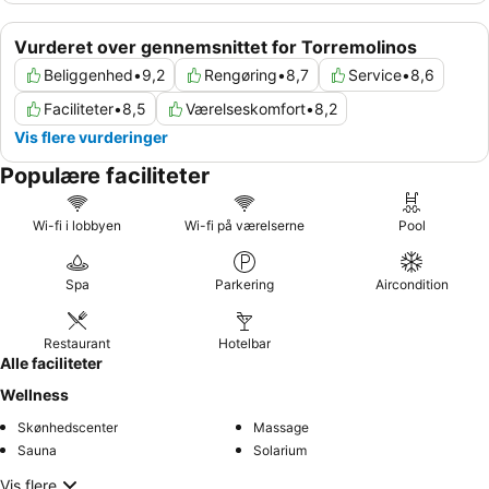
Vurderet over gennemsnittet for Torremolinos
Beliggenhed
•
9,2
Rengøring
•
8,7
Service
•
8,6
Faciliteter
•
8,5
Værelseskomfort
•
8,2
Vis flere vurderinger
Populære faciliteter
Wi-fi i lobbyen
Wi-fi på værelserne
Pool
Spa
Parkering
Aircondition
Restaurant
Hotelbar
Alle faciliteter
Wellness
Skønhedscenter
Massage
Sauna
Solarium
Vis flere