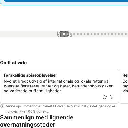
1 / 94
Godt at vide
Forskellige spiseoplevelser
Re
Nyd et bredt udvalg af internationale og lokale retter på
Bo
tværs af flere restauranter og barer, herunder showkøkken
mø
og varierede buffetmuligheder.
vi
Denne opsummering er blevet til ved hjælp af kunstig intelligens og er
muligvis ikke 100% korrekt.
Sammenlign med lignende
overnatningssteder