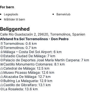
For børn
Legeplads
Børneklub
Måltider til børn
Beliggenhed
Calle Río Guadazaón 2, 29620, Torremolinos, Spanien
Afstand fra Sol Torremolinos - Don Pedro
Torremolinos
:
0.6
km
Torremolinos
:
0.7
km
Málaga – Costa Del Sol Airport
:
6
km
Estadio Ciudad De Málaga
:
7
km
Palacio de Deportes José María Martín Carpena
:
7
km
Castillo Monumento Colomares
:
8.1
km
Catedral de Málaga
:
12.5
km
Museo Picasso Málaga
:
12.6
km
Alcazaba De Málaga
:
12.7
km
Bullring La Malagueta
:
12.9
km
Castillo de Gibralfaro
:
13.1
km
La Rosaleda
:
13.6
km