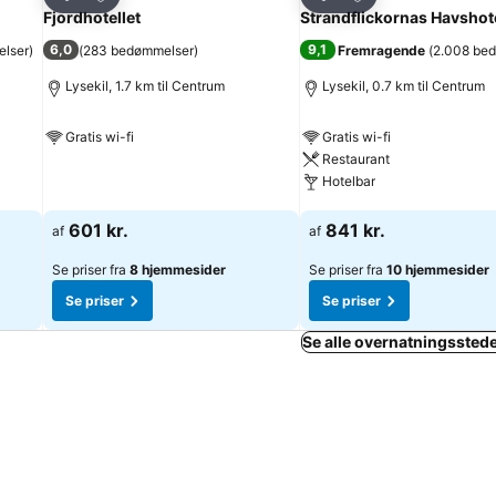
Del
Del
Fjordhotellet
Strandflickornas Havshote
6,0
9,1
lser
)
(
283 bedømmelser
)
Fremragende
(
2.008 be
Lysekil, 1.7 km til Centrum
Lysekil, 0.7 km til Centrum
Gratis wi-fi
Gratis wi-fi
Restaurant
Se priser
Hotelbar
Se priser
601 kr.
841 kr.
af
af
Se priser fra
8 hjemmesider
Se priser fra
10 hjemmesider
Se priser
Se priser
Se alle overnatningssteder