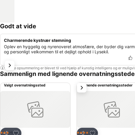
Godt at vide
Charmerende kystnær stemning
Oplev en hyggelig og nyrenoveret atmosfære, der byder dig varm
og personligt velkommen til et dejligt ophold i Lysekil.
Denne opsummering er blevet til ved hjælp af kunstig intelligens og er muligv
Sammenlign med lignende overnatningsstede
Valgt overnatningssted
Lignende overnatningssteder
næste
Føj til favoritter
Føj til favoritter
Hotel
Hotel
3 Stjerner
4 Stjerner