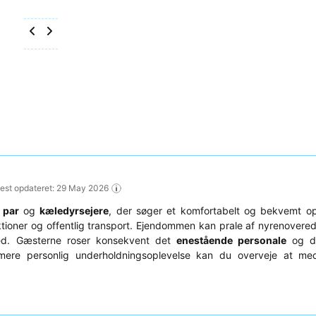
nest opdateret: 29 May 2026
,
par
og
kæledyrsejere
, der søger et komfortabelt og bekvemt op
ktioner og offentlig transport. Ejendommen kan prale af nyrenovere
tssted. Gæsterne roser konsekvent det
enestående personale
og de
ere personlig underholdningsoplevelse kan du overveje at me