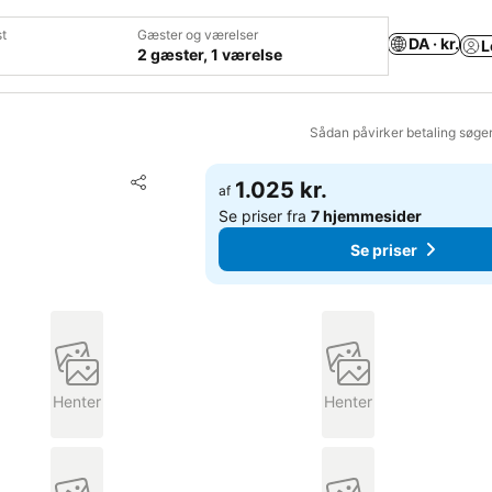
t
Gæster og værelser
DA · kr.
L
2 gæster, 1 værelse
Sådan påvirker betaling søge
Føj til favoritter
1.025 kr.
af
Del
Se priser fra
7 hjemmesider
Se priser
Henter
Henter