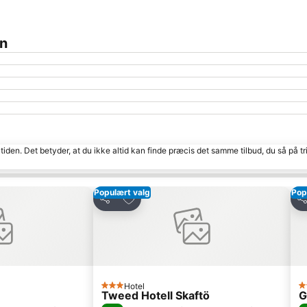
en
tiden. Det betyder, at du ikke altid kan finde præcis det samme tilbud, du så på tr
Populært valg
Pop
r
Føj til favoritter
Del
De
Hotel
3 Stjerner
3 
Tweed Hotell Skaftö
G