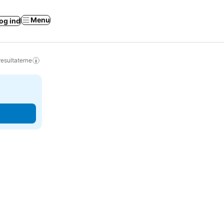
Menu
og ind
resultaterne