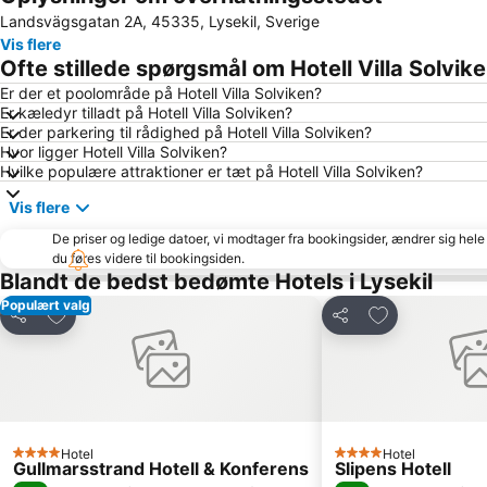
Landsvägsgatan 2A, 45335, Lysekil, Sverige
Vis flere
Ofte stillede spørgsmål om Hotell Villa Solvik
Er der et poolområde på Hotell Villa Solviken?
Er kæledyr tilladt på Hotell Villa Solviken?
Er der parkering til rådighed på Hotell Villa Solviken?
Hvor ligger Hotell Villa Solviken?
Hvilke populære attraktioner er tæt på Hotell Villa Solviken?
Vis flere
De priser og ledige datoer, vi modtager fra bookingsider, ændrer sig hele 
du føres videre til bookingsiden.
Blandt de bedst bedømte Hotels i Lysekil
Populært valg
Føj til favoritter
Føj til favoritte
Del
Del
Hotel
Hotel
4 Stjerner
4 Stjerner
Gullmarsstrand Hotell & Konferens
Slipens Hotell