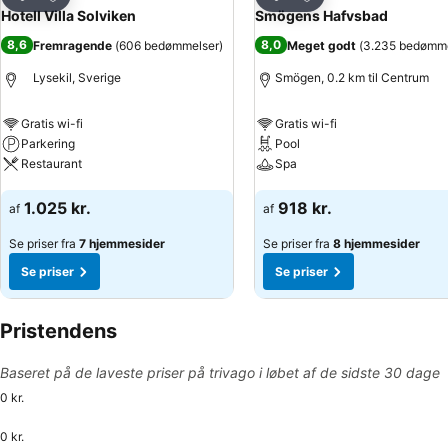
Del
Del
Hotell Villa Solviken
Smögens Hafvsbad
8,6
8,0
Fremragende
(
606 bedømmelser
)
Meget godt
(
3.235 bedømme
Lysekil, Sverige
Smögen, 0.2 km til Centrum
Gratis wi-fi
Gratis wi-fi
Parkering
Pool
Restaurant
Spa
Se priser
Se priser
1.025 kr.
918 kr.
af
af
Se priser fra
7 hjemmesider
Se priser fra
8 hjemmesider
Se priser
Se priser
Pristendens
Baseret på de laveste priser på trivago i løbet af de sidste 30 dage
0 kr.
0 kr.