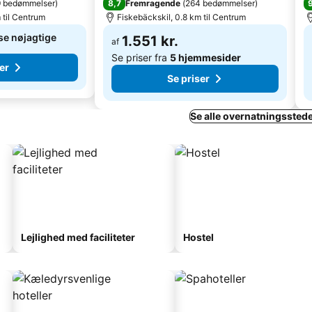
8,7
 bedømmelser
)
Fremragende
(
264 bedømmelser
)
 til Centrum
Fiskebäckskil, 0.8 km til Centrum
 se nøjagtige
1.551 kr.
af
Se priser fra
5 hjemmesider
er
Se priser
Se alle overnatningssteder
Lejlighed med faciliteter
Hostel