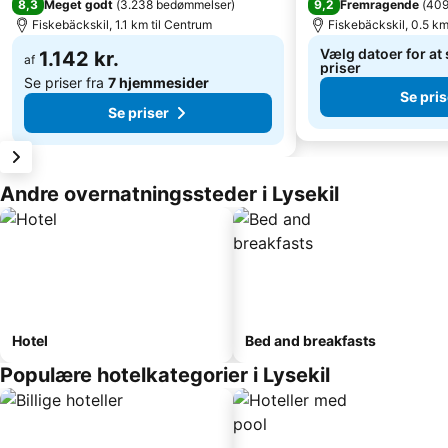
8,3
9,2
Meget godt
(
3.238 bedømmelser
)
Fremragende
(
409
Fiskebäckskil, 1.1 km til Centrum
Fiskebäckskil, 0.5 km
Vælg datoer for at
1.142 kr.
af
priser
Se priser fra
7 hjemmesider
Se pris
Se priser
Andre overnatningssteder i Lysekil
Hotel
Bed and breakfasts
Populære hotelkategorier i Lysekil