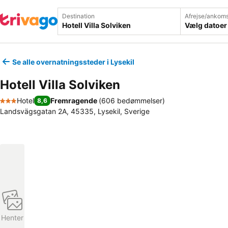
Destination
Afrejse/ankoms
Vælg datoer
Se alle overnatningssteder i Lysekil
Hotell Villa Solviken
Hotel
Fremragende
(
606 bedømmelser
)
8,6
3 Stjerner
Landsvägsgatan 2A, 45335, Lysekil, Sverige
Henter