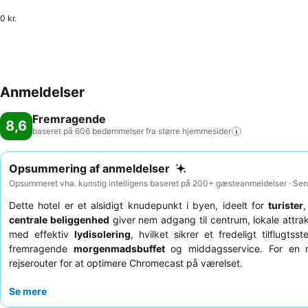
0 kr.
Anmeldelser
Fremragende
8,6
baseret på 606 bedømmelser fra større
hjemmesider
Opsummering af anmeldelser
Opsummeret vha. kunstig intelligens baseret på 200+ gæsteanmeldelser · Se
Dette hotel er et alsidigt knudepunkt i byen, ideelt for
turister
centrale beliggenhed
giver nem adgang til centrum, lokale attra
med effektiv
lydisolering
, hvilket sikrer et fredeligt tilflug
fremragende
morgenmadsbuffet
og middagsservice. For en m
rejserouter for at optimere Chromecast på værelset.
Se mere