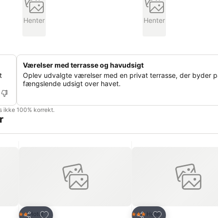
Henter
Henter
Værelser med terrasse og havudsigt
t
Oplev udvalgte værelser med en privat terrasse, der byder p
fængslende udsigt over havet.
is ikke 100% korrekt.
r
Føj til favoritter
Føj til favoritter
Hotel
Hotel
2 Stjerner
3 Stjerner