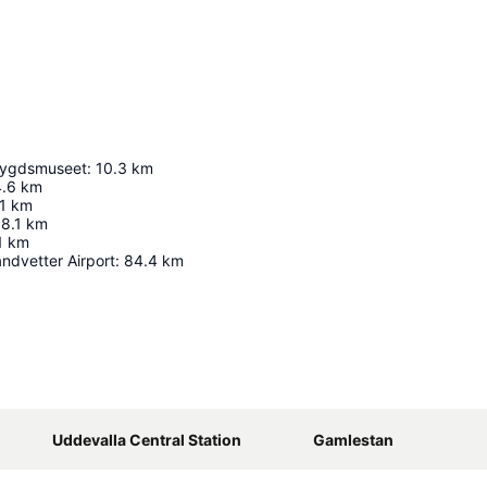
bygdsmuseet
:
10.3
km
4.6
km
.1
km
18.1
km
1
km
ndvetter Airport
:
84.4
km
Udvid kort
Uddevalla Central Station
Gamlestan