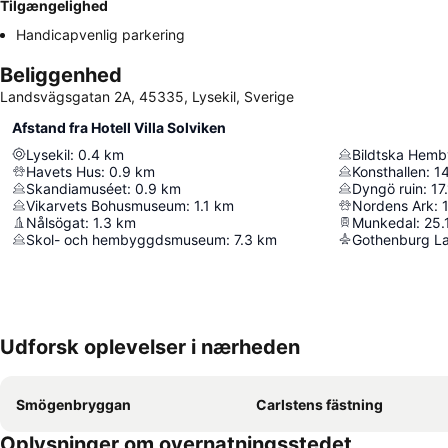
Tilgængelighed
Handicapvenlig parkering
Beliggenhed
Landsvägsgatan 2A, 45335, Lysekil, Sverige
Afstand fra Hotell Villa Solviken
Lysekil
:
0.4
km
Bildtska Hem
Havets Hus
:
0.9
km
Konsthallen
:
1
Skandiamuséet
:
0.9
km
Dyngö ruin
:
17
Vikarvets Bohusmuseum
:
1.1
km
Nordens Ark
:
Nålsögat
:
1.3
km
Munkedal
:
25.
Skol- och hembyggdsmuseum
:
7.3
km
Gothenburg La
Udforsk oplevelser i nærheden
Smögenbryggan
Carlstens fästning
Oplysninger om overnatningsstedet