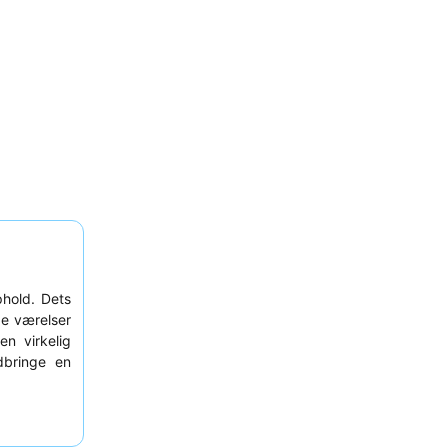
hold. Dets
de værelser
n virkelig
dbringe en