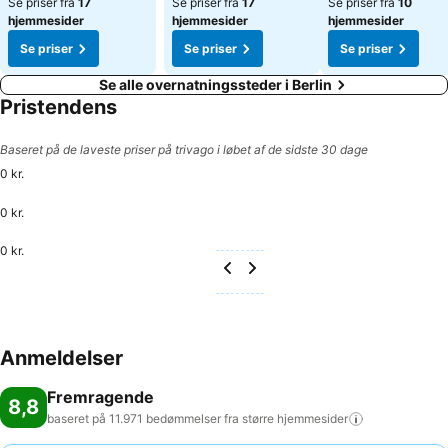
Se priser fra
17
Se priser fra
17
Se priser fra
10
hjemmesider
hjemmesider
hjemmesider
Se priser
Se priser
Se priser
Se alle overnatningssteder i Berlin
Pristendens
Baseret på de laveste priser på trivago i løbet af de sidste 30 dage
0 kr.
0 kr.
0 kr.
Anmeldelser
Fremragende
8,8
baseret på 11.971 bedømmelser fra større
hjemmesider