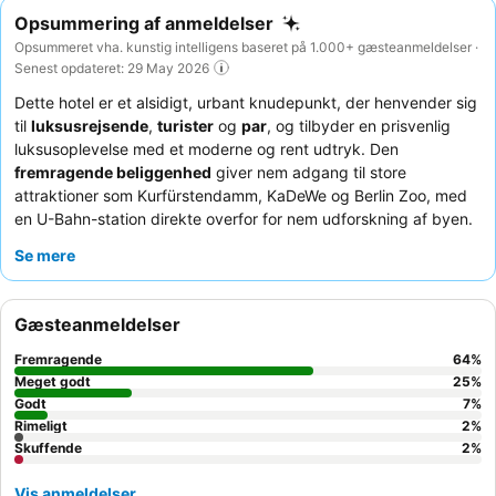
Opsummering af anmeldelser
Opsummeret vha. kunstig intelligens baseret på 1.000+ gæsteanmeldelser ·
Senest opdateret: 29 May 2026
Dette hotel er et alsidigt, urbant knudepunkt, der henvender sig
til
luksusrejsende
,
turister
og
par
, og tilbyder en prisvenlig
luksusoplevelse med et moderne og rent udtryk. Den
fremragende beliggenhed
giver nem adgang til store
attraktioner som Kurfürstendamm, KaDeWe og Berlin Zoo, med
en U-Bahn-station direkte overfor for nem udforskning af byen.
Det velanskrevne
spa- og wellnessområde
, komplet med
Se mere
swimmingpool og sauna, tilbyder en forfriskende pause.
Gæsterne roser konsekvent
hotellets personale
for deres
enestående venlighed og
morgenmadsbuffeten
for dens
Gæsteanmeldelser
omfattende og varierede udvalg. For et mere roligt ophold
anbefales gæster at vælge et værelse mod haven.
Fremragende
64
%
Meget godt
25
%
Godt
7
%
Rimeligt
2
%
Skuffende
2
%
Vis anmeldelser