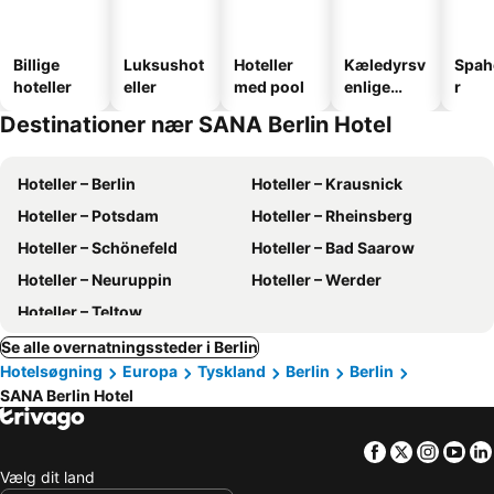
Billige
Luksushot
Hoteller
Kæledyrsv
Spah
hoteller
eller
med pool
enlige
r
hoteller
Destinationer nær SANA Berlin Hotel
Hoteller – Berlin
Hoteller – Krausnick
Hoteller – Potsdam
Hoteller – Rheinsberg
Hoteller – Schönefeld
Hoteller – Bad Saarow
Hoteller – Neuruppin
Hoteller – Werder
Hoteller – Teltow
Se alle overnatningssteder i Berlin
Hotelsøgning
Europa
Tyskland
Berlin
Berlin
SANA Berlin Hotel
Facebook
Twitter
Insta
Yo
Vælg dit land