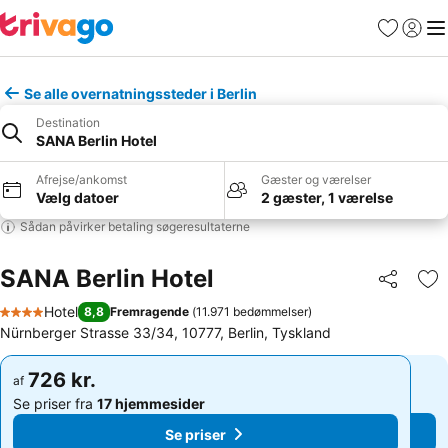
Favoritter
Log ind
Me
Se alle overnatningssteder i Berlin
Destination
SANA Berlin Hotel
Afrejse/ankomst
Gæster og værelser
Vælg datoer
2 gæster, 1 værelse
Sådan påvirker betaling søgeresultaterne
SANA Berlin Hotel
Del
Føj
Hotel
8,8
Fremragende
(
11.971 bedømmelser
)
4 Stjerner
Nürnberger Strasse 33/34, 10777, Berlin, Tyskland
726 kr.
726 kr.
af
af
Se priser fra
17 hjemmesider
Se priser fra
17 hjemmesider
Se priser
Se priser