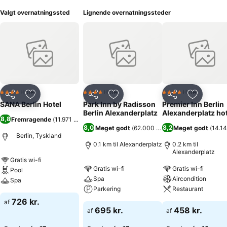
Valgt overnatningssted
Lignende overnatningssteder
Hotel
Hotel
Hotel
4 Stjerner
4 Stjerner
4 Stjerner
Del
Føj til favoritter
Del
Føj til favoritter
Del
Føj til fa
SANA Berlin Hotel
Park Inn by Radisson
Premier Inn Berlin
Berlin Alexanderplatz
Alexanderplatz hot
8,8
Fremragende
(
11.971 bedømmelser
)
8,0
8,2
Meget godt
(
62.000 bedømmelser
Meget godt
)
(
14.1
Berlin, Tyskland
0.1 km til Alexanderplatz
0.2 km til
Alexanderplatz
Gratis wi-fi
Gratis wi-fi
Gratis wi-fi
Pool
Spa
Aircondition
Spa
Parkering
Restaurant
726 kr.
af
695 kr.
458 kr.
af
af