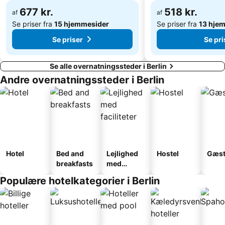
Centrum Judaicum
Wedding
677 kr.
518 kr.
af
af
Berliner Fernsehturm
Pankow
Se priser fra
15 hjemmesider
Se priser fra
13 hje
Se priser
Se pri
Se alle overnatningssteder i Berlin
Andre overnatningssteder i Berlin
Hotel
Bed and
Lejlighed
Hostel
Gæst
breakfasts
med
faciliteter
Populære hotelkategorier i Berlin