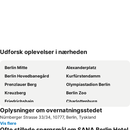
Udforsk oplevelser i nærheden
Udvid kort
Berlin Mitte
Alexanderplatz
Berlin Hovedbanegård
Kurfürstendamm
Prenzlauer Berg
Olympiastadion Berlin
Kreuzberg
Berlin Zoo
Friedrichshain
Charlottenburg
Oplysninger om overnatningsstedet
Brandenburger Tor
Uber Arena
Nürnberger Strasse 33/34, 10777, Berlin, Tyskland
Potsdamer Platz
KaDeWe
Vis flere
Alexanderplatz
Checkpoint Charlie
Ofte stillede spørgsmål om SANA Berlin Hotel