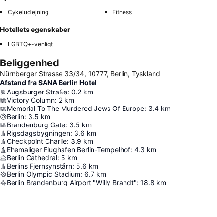
Cykeludlejning
Fitness
Hotellets egenskaber
LGBTQ+-venligt
Beliggenhed
Nürnberger Strasse 33/34, 10777, Berlin, Tyskland
Afstand fra SANA Berlin Hotel
Augsburger Straße
:
0.2
km
Victory Column
:
2
km
Memorial To The Murdered Jews Of Europe
:
3.4
km
Berlin
:
3.5
km
Brandenburg Gate
:
3.5
km
Rigsdagsbygningen
:
3.6
km
Checkpoint Charlie
:
3.9
km
Ehemaliger Flughafen Berlin-Tempelhof
:
4.3
km
Berlin Cathedral
:
5
km
Berlins Fjernsynstårn
:
5.6
km
Berlin Olympic Stadium
:
6.7
km
Berlin Brandenburg Airport "Willy Brandt"
:
18.8
km