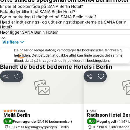
Charlottenburg-Wilmersdorf
Schöneberg
Er der et poolområde på SANA Berlin Hotel?
Er kæledyr tilladt på SANA Berlin Hotel?
Berlin Brandenburg lufthavn
Friedrichshain-Kreuzberg
Er der parkering til rådighed på SANA Berlin Hotel?
Neukölln
Bahnhof Zoologischer Garten
Hvad er indtjeknings- og udtjekningstidspunkterne på SANA Berlin
Hotel?
Spandau
Max-Schmeling-Halle
Hvor ligger SANA Berlin Hotel?
Tiergarten
Tempodrom
Vis flere
Kurfürstendamm Metro Station
Hauptbahnhof Metro Station
De priser og ledige datoer, vi modtager fra bookingsider, ændrer sig
Gendarmenmarkt
Wittenbergplatz
hele tiden. Det betyder, at du ikke altid kan finde præcis det samme
tilbud, du så på trivago, når du føres videre til bookingsiden.
Messe Berline
Unter den Linden
Blandt de bedst bedømte Hotels i Berlin
Weihnachtsmarkt auf dem Alexanderplatz
Friedrichstrasse
Del
Føj til favoritter
Del
Føj til favorit
Bahnhof Hackescher Markt
ZOB Berlin rutebilstation
Grünau
Olympia-Stadion Metro Station
Nollendorfplatz Metro Station
Berlin Østbanegård
Zehlendorf
Tempelhof
Hotel
Hotel
4 Stjerner
East Side Gallery
Bahnhof Friedrichstraße
Meliá Berlin
Radisson Hotel Ber
8,8
8,0
Fremragende
(
21.416 bedømmelser
)
Meget godt
(
4.147 
Huxleys Neue Welt
Wilmersdorf
0.9 km til Rigsdagsbygningen i Berlin
0.7 km til Kurfürsten