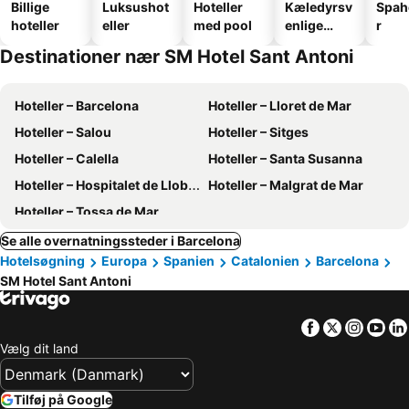
Billige
Luksushot
Hoteller
Kæledyrsv
Spah
hoteller
eller
med pool
enlige
r
hoteller
Destinationer nær SM Hotel Sant Antoni
Hoteller – Barcelona
Hoteller – Lloret de Mar
Hoteller – Salou
Hoteller – Sitges
Hoteller – Calella
Hoteller – Santa Susanna
Hoteller – Hospitalet de Llobregat
Hoteller – Malgrat de Mar
Hoteller – Tossa de Mar
Se alle overnatningssteder i Barcelona
Hotelsøgning
Europa
Spanien
Catalonien
Barcelona
SM Hotel Sant Antoni
Facebook
Twitter
Insta
Yo
Vælg dit land
Tilføj på Google