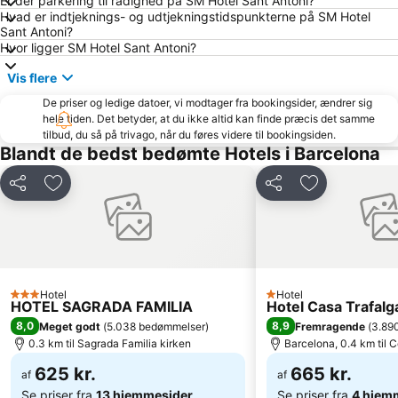
Er der parkering til rådighed på SM Hotel Sant Antoni?
Hvad er indtjeknings- og udtjekningstidspunkterne på SM Hotel
Bercelona Katedral
Plaça d'Espanya
Sant Antoni?
Aire de Barcelona
Sants
Hvor ligger SM Hotel Sant Antoni?
Plaza Catalunya
Barcelona Sants Metro Station
Vis flere
Palau Sant Jordi
Barcelona universitet
De priser og ledige datoer, vi modtager fra bookingsider, ændrer sig
hele tiden. Det betyder, at du ikke altid kan finde præcis det samme
Estadio Cornellà-El Prat
Estació de Plaça Catalunya
tilbud, du så på trivago, når du føres videre til bookingsiden.
El Poble-sec
Diagonal Mar i el Front Marítim del Poblenou
Blandt de bedst bedømte Hotels i Barcelona
Barcelona Shopping Line
Barrio de Les Corts
Del
Føj til favoritter
Del
Føj til favorit
Rambla del Poblenou
Parc del Fórum
La Dreta de l'Eixample
Ciutadellaparken
Barcelona Zoo
Pl. Catalunya Metro Station
Barcelona City Hall
Barceloneta Metro Station
Hotel
Hotel
3 Stjerner
1 Stjerner
L'Antiga Esquerra de l'Eixample
Sant Martí
HOTEL SAGRADA FAMILIA
Hotel Casa Trafalg
8,0
8,9
Meget godt
(
5.038 bedømmelser
)
Fremragende
(
3.89
Casino de Barcelona
Det olympiske stadion
0.3 km til Sagrada Familia kirken
Barcelona, 0.4 km til 
Triumfbuen
Gaudí
625 kr.
665 kr.
af
af
Se priser fra
13 hjemmesider
Se priser fra
4 hjem