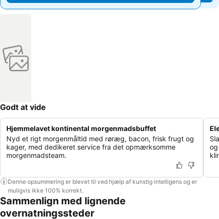
Godt at vide
Hjemmelavet kontinental morgenmadsbuffet
El
Nyd et rigt morgenmåltid med røræg, bacon, frisk frugt og
Sla
kager, med dedikeret service fra det opmærksomme
og
morgenmadsteam.
kl
Denne opsummering er blevet til ved hjælp af kunstig intelligens og er
muligvis ikke 100% korrekt.
Sammenlign med lignende
overnatningssteder