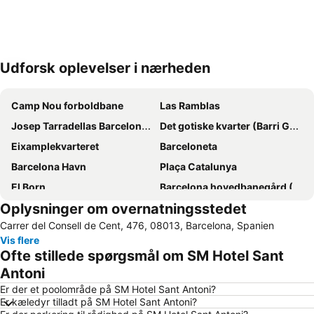
Udforsk oplevelser i nærheden
Udvid kort
Camp Nou forboldbane
Las Ramblas
Josep Tarradellas Barcelona–El Prat Airport
Det gotiske kvarter (Barri Gòtic)
Eixamplekvarteret
Barceloneta
Barcelona Havn
Plaça Catalunya
El Born
Barcelona hovedbanegård (Sants)
Oplysninger om overnatningsstedet
Gràcia
Rambla de Catalunya
Carrer del Consell de Cent, 476, 08013, Barcelona, Spanien
Del Born
Barceloneta
Vis flere
Sagrada Familia kirken
Den gamle by (Ciutat Vella)
Ofte stillede spørgsmål om SM Hotel Sant
El Poblenou
Barcelonas olympiske havn
Antoni
Sitgesstranden
Fira Barcelona messecenter
Er der et poolområde på SM Hotel Sant Antoni?
Er kæledyr tilladt på SM Hotel Sant Antoni?
El Raval
Badalona Port