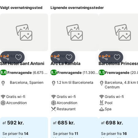
Valgt overnatningssted
Lignende overnatningssteder
Hotel
Hotel
Hotel
3 Stjerner
3 Stjerner
4 Stjerner
Del
Føj til favoritter
Del
Føj til favoritter
Del
Føj til fa
SM Hotel Sant Antoni
Arc La Rambla
Barcelona Princes
8,6
8,7
8,5
Fremragende
(
6.675 bedømmelser
Fremragende
)
(
11.390 bedømmelser
Fremragende
)
(
20.
Barcelona, Spanien
1.2 km til Barceloneta
Barcelona, 4.8 km t
Centrum
Gratis wi-fi
Gratis wi-fi
Gratis wi-fi
Aircondition
Aircondition
Pool
Restaurant
Spa
Se priser
Se priser
Se priser
592 kr.
685 kr.
698 kr.
af
af
af
Se priser fra
14
Se priser fra
11
Se priser fra
16