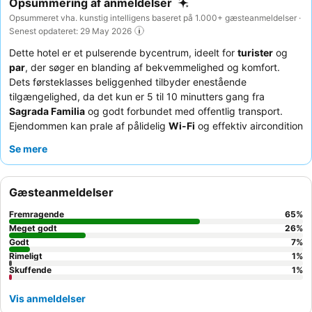
Opsummering af anmeldelser
Opsummeret vha. kunstig intelligens baseret på 1.000+ gæsteanmeldelser ·
Senest opdateret: 29 May 2026
Dette hotel er et pulserende bycentrum, ideelt for
turister
og
par
, der søger en blanding af bekvemmelighed og komfort.
Dets førsteklasses beliggenhed tilbyder enestående
tilgængelighed, da det kun er 5 til 10 minutters gang fra
Sagrada Familia
og godt forbundet med offentlig transport.
Ejendommen kan prale af pålidelig
Wi-Fi
og effektiv aircondition
overalt, hvilket sikrer et behageligt ophold. Gæsterne roser
Se mere
konsekvent det
venlige og hjælpsomme receptionsteam
og
den varierede morgenmadsbuffet, som inkluderer gratis kaffe,
te og juice tilgængeligt hele dagen. For en mere rolig oplevelse
Gæsteanmeldelser
anbefales gæster at anmode om et værelse med udsigt til
haven.
Fremragende
65
%
Meget godt
26
%
Godt
7
%
Rimeligt
1
%
Skuffende
1
%
Vis anmeldelser