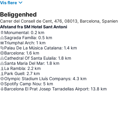
Vis flere
Beliggenhed
Carrer del Consell de Cent, 476, 08013, Barcelona, Spanien
Afstand fra SM Hotel Sant Antoni
Monumental
:
0.2
km
Sagrada Família
:
0.5
km
Triumphal Arch
:
1
km
Palau De La Música Catalana
:
1.4
km
Barcelona
:
1.6
km
Cathedral Of Santa Eulalia
:
1.8
km
Santa Maria Del Mar
:
1.8
km
La Rambla
:
2.2
km
Park Guell
:
2.7
km
Olympic Stadium Lluís Companys
:
4.3
km
Spotify Camp Nou
:
5
km
Barcelona El Prat Josep Tarradellas Airport
:
13.8
km