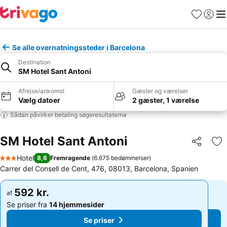
Favoritter
Log ind
Me
Se alle overnatningssteder i Barcelona
Destination
SM Hotel Sant Antoni
Afrejse/ankomst
Gæster og værelser
Vælg datoer
2 gæster, 1 værelse
Sådan påvirker betaling søgeresultaterne
SM Hotel Sant Antoni
Del
Føj
Hotel
8,6
Fremragende
(
6.675 bedømmelser
)
3 Stjerner
Carrer del Consell de Cent, 476, 08013, Barcelona, Spanien
592 kr.
592 kr.
af
af
Se priser fra
14 hjemmesider
Se priser fra
14 hjemmesider
Se priser
Se priser