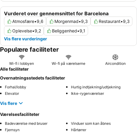
Vurderet over gennemsnittet for Barcelona
Atmosfære
•
9,6
Morgenmad
•
9,3
Restaurant
•
9,3
Oplevelse
•
9,2
Beliggenhed
•
9,1
Vis flere vurderinger
Populære faciliteter
Wi-fi i lobbyen
Wi-fi på værelserne
Aircondition
Alle faciliteter
Overnatningsstedets faciliteter
Forhal/lobby
Hurtig indtjekning/udtjekning
Elevator
Ikke-rygerværelser
Vis flere
Værelsesfaciliteter
Badeværelse med bruser
Vinduer som kan åbnes
Fjernsyn
Hårtørrer