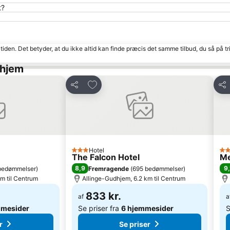
t?
tiden. Det betyder, at du ikke altid kan finde præcis det samme tilbud, du så på tr
dhjem
Føj til favoritter
Del
Del
Hotel
3 Stjerner
3 S
The Falcon Hotel
Me
8,9
9,
bedømmelser
)
Fremragende
(
695 bedømmelser
)
m til Centrum
Allinge-Gudhjem, 6.2 km til Centrum
833 kr.
af
a
mmesider
Se priser fra
6 hjemmesider
S
r
Se priser