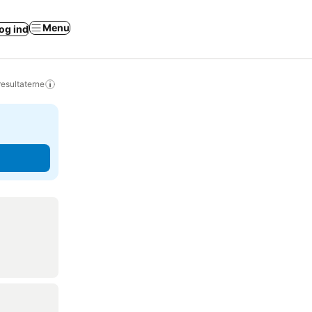
Menu
og ind
resultaterne