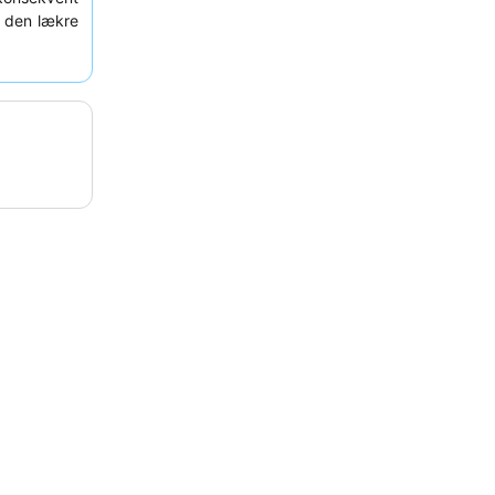
 den lækre
nkt. For en
ærelse med
omgivelser.