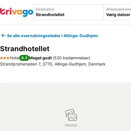
Destination
Afrejse/ankoms
Vælg datoer
Se alle overnatningssteder i Allinge-Gudhjem
Strandhotellet
Hotel
Meget godt
(
520 bedømmelser
)
8,3
3 Stjerner
Strandpromenaden 7, 3770, Allinge-Gudhjem, Danmark
Henter