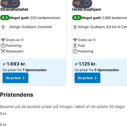
Føj til favoritter
Føj til favoritter
Hotel
Hotel
3 Stjerner
3 Stjerner
Del
Del
Strandhotellet
Hotel Gudhjem
8,3
8,3
Meget godt
(
520 bedømmelser
)
Meget godt
(
1.885 bedømme
Allinge-Gudhjem, Danmark
Allinge-Gudhjem, 8.6 km til Ce
Gratis wi-fi
Gratis wi-fi
Parkering
Pool
Restaurant
Parkering
Se priser
Se priser
1.693 kr.
1.125 kr.
af
af
Se priser fra
7 hjemmesider
Se priser fra
5 hjemmesider
Se priser
Se priser
Pristendens
Baseret på de laveste priser på trivago i løbet af de sidste 30 dage
0 kr.
0 kr.