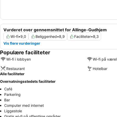
Vurderet over gennemsnittet for Allinge-Gudhjem
Wi-fi
•
9,0
Beliggenhed
•
8,9
Faciliteter
•
8,3
Vis flere vurderinger
Populære faciliteter
Wi-fi i lobbyen
Wi-fi på være
Restaurant
Hotelbar
Alle faciliteter
Overnatningsstedets faciliteter
Café
Parkering
Bar
Computer med internet
Liggestole
Gratis wi-fi på offentlige områder