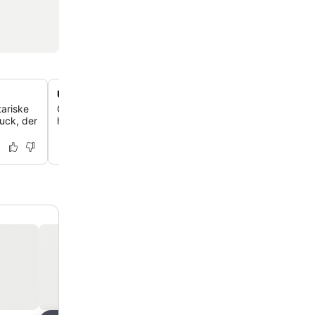
Uovertrufne hav- og havneudsigter
tariske
Oplev betagende udsigter over Østersøen og den maler
uck, der
havn fra mange værelser og fællesområder.