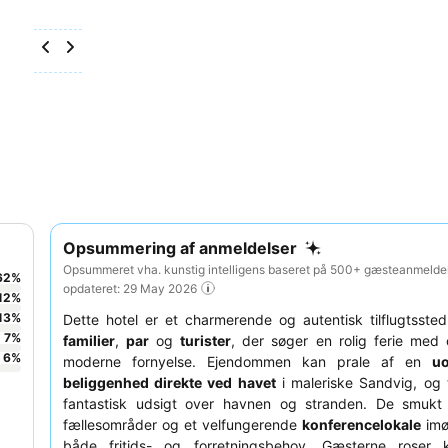
Opsummering af anmeldelser
Opsummeret vha. kunstig intelligens baseret på 500+ gæsteanmeldel
62
%
opdateret: 29 May 2026
12
%
13
%
Dette hotel er et charmerende og autentisk tilflugtssted,
7
%
familier
,
par
og
turister
, der søger en rolig ferie med e
6
%
moderne fornyelse. Ejendommen kan prale af en
uo
beliggenhed direkte ved havet
i maleriske Sandvig, og 
fantastisk udsigt over havnen og stranden. De smukt 
fællesområder og et velfungerende
konferencelokale
imø
både fritids- og forretningsbehov. Gæsterne roser 