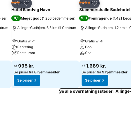
Føj til favoritter
Føj til favoritter
Hotel
Hotel
3 Stjerner
4 Stjerner
Del
Del
Hotel Sandvig Havn
Stammershalle Badehotel
8,1
9,0
lser
)
Meget godt
(
1.256 bedømmelser
)
Fremragende
(
1.421 bed
ntrum
Allinge-Gudhjem, 6.5 km til Centrum
Allinge-Gudhjem, 1.2 km til
Gratis wi-fi
Gratis wi-fi
Parkering
Pool
Restaurant
Spa
Se priser
Se priser
995 kr.
1.689 kr.
af
af
Se priser fra
8 hjemmesider
Se priser fra
9 hjemmesider
Se priser
Se priser
Se alle overnatningssteder i Allin