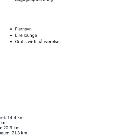
Fjernsyn
Lille lounge
Gratis wi-fi på værelset
eet
:
14.4
km
km
n
:
20.9
km
seum
:
21.3
km