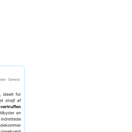
ser · Senest
 ideelt for
t strejf af
vertruffen
tilbyder en
indrettede
dekommer
konsekvent