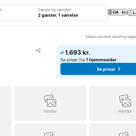
t
Gæster og værelser
DA · kr.
L
2 gæster, 1 værelse
Sådan påvirker betaling søge
Føj til favoritter
1.693 kr.
af
Del
Se priser fra
7 hjemmesider
Se priser
Henter
Henter