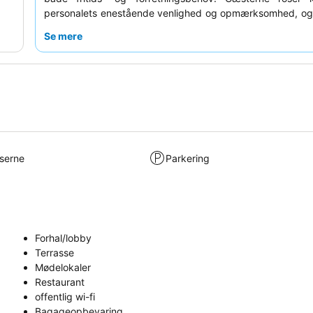
personalets enestående venlighed og opmærksomhed, og
morgenmadsbuffet med friske, lokale råvarer er et højdepu
Se mere
uforglemmelig oplevelse kan du overveje at booke et v
havudsigt
og balkon for fuldt ud at nyde de naturskønne 
lserne
Parkering
Forhal/lobby
Terrasse
Mødelokaler
Restaurant
offentlig wi-fi
Bagageopbevaring