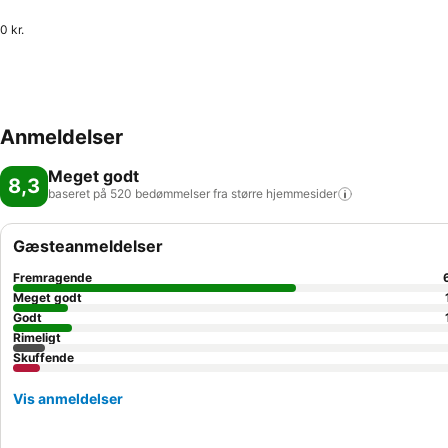
0 kr.
Anmeldelser
Meget godt
8,3
baseret på 520 bedømmelser fra større
hjemmesider
Gæsteanmeldelser
Fremragende
Meget godt
Godt
Rimeligt
Skuffende
Vis anmeldelser