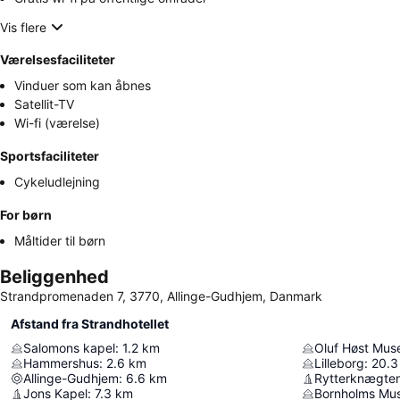
Vis flere
Værelsesfaciliteter
Vinduer som kan åbnes
Satellit-TV
Wi-fi (værelse)
Sportsfaciliteter
Cykeludlejning
For børn
Måltider til børn
Beliggenhed
Strandpromenaden 7, 3770, Allinge-Gudhjem, Danmark
Afstand fra Strandhotellet
Salomons kapel
:
1.2
km
Oluf Høst Mus
Hammershus
:
2.6
km
Lilleborg
:
20.3
Allinge-Gudhjem
:
6.6
km
Rytterknægte
Jons Kapel
:
7.3
km
Bornholms Mu