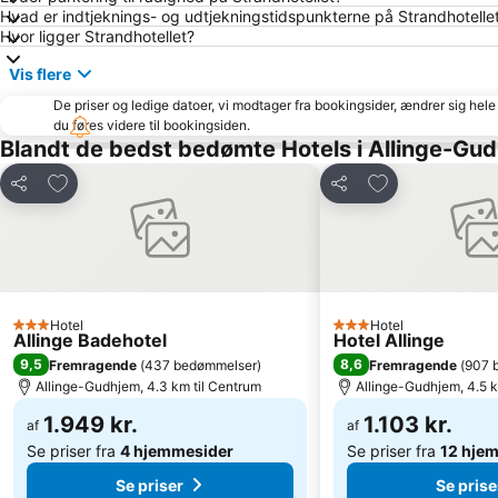
Hvad er indtjeknings- og udtjekningstidspunkterne på Strandhotelle
Hvor ligger Strandhotellet?
Vis flere
De priser og ledige datoer, vi modtager fra bookingsider, ændrer sig hele 
du føres videre til bookingsiden.
Blandt de bedst bedømte Hotels i Allinge-Gu
Føj til favoritter
Føj til favoritter
Del
Del
Hotel
Hotel
3 Stjerner
3 Stjerner
Allinge Badehotel
Hotel Allinge
9,5
8,6
Fremragende
(
437 bedømmelser
)
Fremragende
(
907 
Allinge-Gudhjem, 4.3 km til Centrum
Allinge-Gudhjem, 4.5 k
1.949 kr.
1.103 kr.
af
af
Se priser fra
4 hjemmesider
Se priser fra
12 hje
Se priser
Se prise