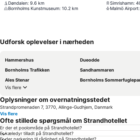
Døndalen
:
9.6
km
Simrishamn
:
4
Bornholms Kunstmuseum
:
10.2
km
Malmö Airport
:
Udforsk oplevelser i nærheden
Hammershus
Dueodde
Bornholms Trafikken
Sandhammaren
Ales Stenar
Bornholms Sommerfuglepark & Trope
Vis flere
Oplysninger om overnatningsstedet
Strandpromenaden 7, 3770, Allinge-Gudhjem, Danmark
Vis flere
Ofte stillede spørgsmål om Strandhotellet
Er der et poolområde på Strandhotellet?
Er kæledyr tilladt på Strandhotellet?
Er der parkering til rådighed på Strandhotellet?