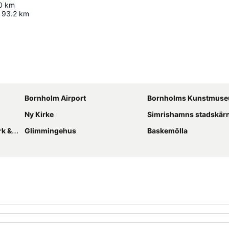
0
km
93.2
km
Udvid kort
Bornholm Airport
Bornholms Kunstmus
Ny Kirke
Simrishamns stadskär
land
Glimmingehus
Baskemölla