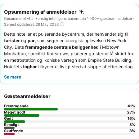
Opsummering af anmeldelser
Opsummeret vha. kunstig intelligens baseret på 1.000+ gæsteanmeldelser ·
Senest opdateret: 29 May 2026
Dette hotel er et pulserende bycentrum, der henvender sig til
turister
og
par
, som søger en energisk oplevelse i New York
City. Dets
fremragende centrale beliggenhed
i Midtown
Manhattan, specifikt Koreatown, placerer gæsterne få skridt fra
en metrostation og ikoniske vartegn som Empire State Building.
Hotellets
tagbar
tilbyder et livligt sted at slappe af efter en dag
med udforskning. Gæsterne roser konsekvent
personalets
Se mere
opmærksomme og hjælpsomme natur
, som altid er klar til at
hjælpe med anmodninger og give lokale anbefalinger. For et
mere roligt ophold bør gæster anmode om et værelse, der
Gæsteanmeldelser
vender væk fra gaden.
Fremragende
41
%
Meget godt
27
%
Godt
16
%
Rimeligt
8
%
Skuffende
8
%