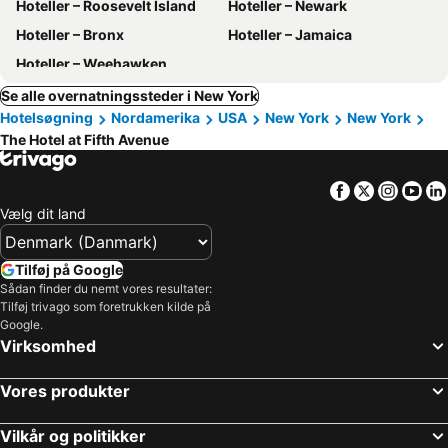
Hoteller – Roosevelt Island
Hoteller – Newark
Hoteller – Bronx
Hoteller – Jamaica
Hoteller – Weehawken
Se alle overnatningssteder i New York
Hotelsøgning
Nordamerika
USA
New York
New York
The Hotel at Fifth Avenue
Facebook
Twitter
Insta
Yo
Vælg dit land
Tilføj på Google
Sådan finder du nemt vores resultater:
Tilføj trivago som foretrukken kilde på
Google.
Virksomhed
Vores produkter
Vilkår og politikker