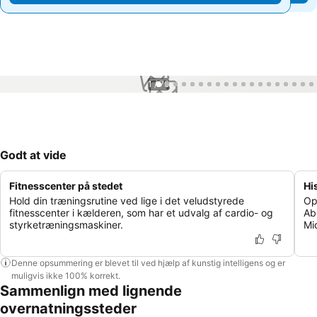
1 / 76
Godt at vide
Fitnesscenter på stedet
Hi
Hold din træningsrutine ved lige i det veludstyrede
Op
fitnesscenter i kælderen, som har et udvalg af cardio- og
Ab
styrketræningsmaskiner.
Mi
Denne opsummering er blevet til ved hjælp af kunstig intelligens og er
muligvis ikke 100% korrekt.
Sammenlign med lignende
overnatningssteder