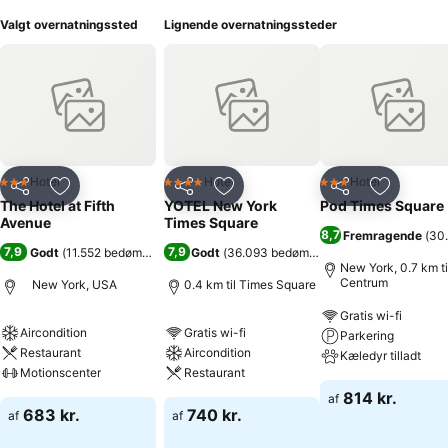
Valgt overnatningssted
Lignende overnatningssteder
Hotel
Hotel
Hotel
3 Stjerner
4 Stjerner
3 Stjerner
Del
Føj til favoritter
Del
Føj til favoritter
Del
Føj til fa
The Hotel at Fifth
YOTEL New York
Pod Times Square
Avenue
Times Square
8,7
Fremragende
(
30
7,9
7,9
Godt
(
11.552 bedømmelser
)
Godt
(
36.093 bedømmelser
)
New York, 0.7 km ti
Centrum
New York, USA
0.4 km til Times Square
Gratis wi-fi
Aircondition
Gratis wi-fi
Parkering
Restaurant
Aircondition
Kæledyr tilladt
Motionscenter
Restaurant
814 kr.
af
683 kr.
740 kr.
af
af