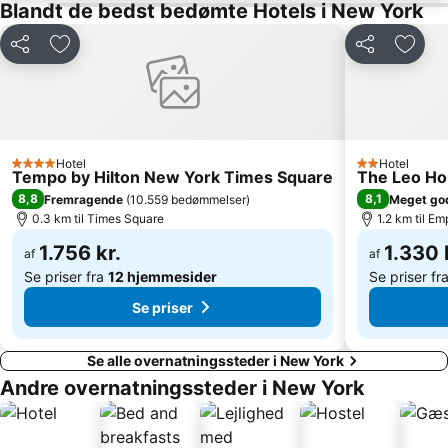
Broadway
Greenpoint
Blandt de bedst bedømte Hotels i New York
Wall Street
Queensboro Plz Metro Station
Del
Føj til favoritter
Del
Føj ti
Frihedsgudinden
Queens
Macy's Herald Square 34th Street
Union Square Park
The View Restaurant på Marriott Marquis
911 Memorial
Brooklyn Heights
Fifth Avenue
Hotel
Hotel
4 Stjerner
2 Stjerner
Tempo by Hilton New York Times Square
The Leo H
MTA New York City Subway
34th St Penn Station Metro Station
8,8
8,1
Fremragende
(
10.559 bedømmelser
)
Meget go
Rockefeller Center
Washington Square Park
0.3 km til Times Square
1.2 km til Em
Hunters Point Ave Metro Station
Queensbridge
1.756 kr.
1.330 
af
af
Se priser fra
12 hjemmesider
Se priser fr
Se priser
Se alle overnatningssteder i New York
Andre overnatningssteder i New York