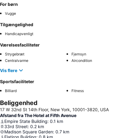
For børn
Vugge
Tilgængelighed
Handicapvenligt
Værelsesfaciliteter
Strygebræt
Fjernsyn
Centralvarme
Aircondition
Vis flere
Sportsfaciliteter
Billiard
Fitness
Beliggenhed
17 W 32nd St 14th Floor, New York, 10001-3820, USA
Afstand fra The Hotel at Fifth Avenue
Empire State Building
:
0.1
km
33rd Street
:
0.2
km
Madison Square Garden
:
0.7
km
Flatiron Building
:
0.8
km