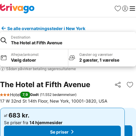
Favoritter
Log ind
Me
Se alle overnatningssteder i New York
Destination
The Hotel at Fifth Avenue
Afrejse/ankomst
Gæster og værelser
Vælg datoer
2 gæster, 1 værelse
Sådan påvirker betaling søgeresultaterne
The Hotel at Fifth Avenue
Del
Føj
Hotel
7,9
Godt
(
11.552 bedømmelser
)
3 Stjerner
17 W 32nd St 14th Floor, New York, 10001-3820, USA
683 kr.
683 kr.
af
af
Se priser fra
14 hjemmesider
Se priser fra
14 hjemmesider
Se priser
Se priser