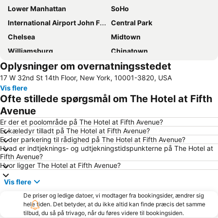
Lower Manhattan
SoHo
International Airport John F. Kennedy
Central Park
Chelsea
Midtown
Williamsburg
Chinatown
Oplysninger om overnatningsstedet
Newark Liberty lufthavn (EWR)
Greenwich Village
17 W 32nd St 14th Floor, New York, 10001-3820, USA
Financial District
New York City Marathon
Vis flere
Manhattan Cruise Terminal
Hell's Kitchen
Ofte stillede spørgsmål om The Hotel at Fifth
Long Island City
Empire State Building
Avenue
Madison Square Garden
Upper West Side
Er der et poolområde på The Hotel at Fifth Avenue?
Er kæledyr tilladt på The Hotel at Fifth Avenue?
Penn Station
Upper East Side
Er der parkering til rådighed på The Hotel at Fifth Avenue?
Hvad er indtjeknings- og udtjekningstidspunkterne på The Hotel at
Soho
Lower East Side
Fifth Avenue?
East Village
Grand Central Terminal
Hvor ligger The Hotel at Fifth Avenue?
Brooklyn Bridge
West Village
Vis flere
MetLife Stadium
Tribeca
De priser og ledige datoer, vi modtager fra bookingsider, ændrer sig
hele tiden. Det betyder, at du ikke altid kan finde præcis det samme
Bryant Park
JFK Runway Run
tilbud, du så på trivago, når du føres videre til bookingsiden.