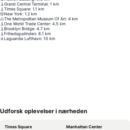
Grand Central Terminal
:
1
km
Times Square
:
1.1
km
New York
:
1.2
km
The Metropolitan Museum Of Art
:
4
km
One World Trade Center
:
4.5
km
Brooklyn Bridge
:
4.7
km
Frihedsgudinden
:
8.1
km
Laguardia Lufthavn
:
10
km
Udforsk oplevelser i nærheden
Udvid kort
Times Square
Manhattan Center