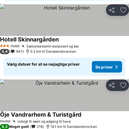
Del
Føj
Hotell Skinnargården
Hotel
Sæsonbestemt restaurant og bar
3 Stjerner
5,4
947
0.2 km til Dansbandsveckan
Vælg datoer for at se nøjagtige priser
Se priser
Del
Føj
Öje Vandrarhem & Turistgård
Hostel
Udsigt til søen og adgang til have
8,3
Meget godt
216
16.1 km til Dansbandsveckan