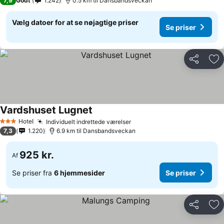
7,9
Godt
1.242
0.5 km til Dansbandsveckan
Vælg datoer for at se nøjagtige priser
Se priser
Del
Føj
Vardshuset Lugnet
Hotel
Individuelt indrettede værelser
3 Stjerner
7,3
1.220
6.9 km til Dansbandsveckan
925 kr.
Af
Se priser fra
6 hjemmesider
Se priser
Del
Føj