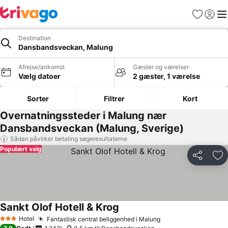
Favoritter
Log ind
Me
Destination
Dansbandsveckan, Malung
Afrejse/ankomst
Gæster og værelser
Vælg datoer
2 gæster, 1 værelse
Sorter
Filtrer
Kort
Overnatningssteder i Malung nær
Dansbandsveckan (Malung, Sverige)
Sådan påvirker betaling søgeresultaterne
Populært valg
Del
Føj
Sankt Olof Hotell & Krog
Hotel
Fantastisk central beliggenhed i Malung
3 Stjerner