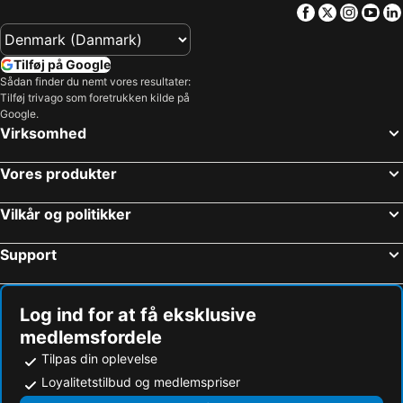
Facebook
Twitter
Insta
Yo
Holmenkollen Skimuseum & hopptårn
Lillehammer
Sjusjøen Ski Centre
Hunderfossen
Tilføj på Google
Lillestrøm Torv
Karl-Johansgate
Sådan finder du nemt vores resultater:
Tilføj trivago som foretrukken kilde på
Lofsdalen Ski Resort
Experium
Google.
Aker Brygge
Sveg Airport
Virksomhed
Fulufjällets nationalpark
Gamle Oslo
Vores produkter
Frogner
Alna
Den Norske Opera og Ballett
Oslo Havn
Vilkår og politikker
Säfsen
Järvsöbacken
Support
Lillehammer Train Station
Oslofjorden
Högfjället
Leksands Sommarland
Sunne Vattenland
Gardermoen
Log ind for at få eksklusive
medlemsfordele
Stovner
Bislett Games
Tilpas din oplevelse
Akershus Festning
Mårbacka Minnesgård
Loyalitetstilbud og medlemspriser
Storo Storsenter
Bergensbanen