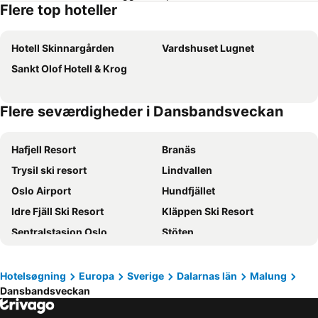
Flere top hoteller
Hotell Skinnargården
Vardshuset Lugnet
Sankt Olof Hotell & Krog
Flere seværdigheder i Dansbandsveckan
Hafjell Resort
Branäs
Trysil ski resort
Lindvallen
Oslo Airport
Hundfjället
Idre Fjäll Ski Resort
Kläppen Ski Resort
Sentralstasjon Oslo
Stöten
Tandådalen
Oslo City
Romme Alpin
Grünerløkka
Hotelsøgning
Europa
Sverige
Dalarnas län
Malung
Dansbandsveckan
Holmenkollen
Ullevaal Stadion
Jessheim Storsenter
Unity Arena