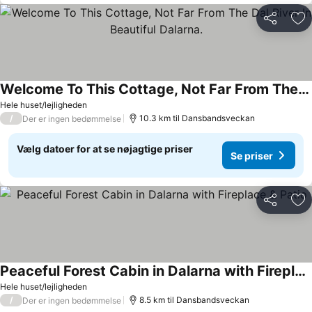
Del
Føj
Welcome To This Cottage, Not Far From The Dal River In Beautiful Dalarna.
Hele huset/lejligheden
/
10.3 km til Dansbandsveckan
Der er ingen bedømmelse
Vælg datoer for at se nøjagtige priser
Se priser
Del
Føj
Peaceful Forest Cabin in Dalarna with Fireplace & Patio
Hele huset/lejligheden
/
8.5 km til Dansbandsveckan
Der er ingen bedømmelse