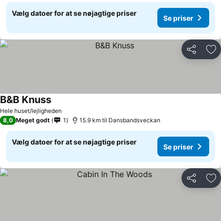
Vælg datoer for at se nøjagtige priser
Se priser
Del
Føj
B&B Knuss
Hele huset/lejligheden
8,0
Meget godt
1
15.9 km til Dansbandsveckan
Vælg datoer for at se nøjagtige priser
Se priser
Del
Føj