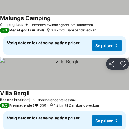
Malungs Camping
Campingplads
Udendørs swimmingpool om sommeren
8,1
Meget godt
858
0.6 km til Dansbandsveckan
Vælg datoer for at se nøjagtige priser
Se priser
Del
Føj
Villa Bergli
Bed and breakfast
Charmerende fællesstue
8,5
Fremragende
350
1.2 km til Dansbandsveckan
Vælg datoer for at se nøjagtige priser
Se priser