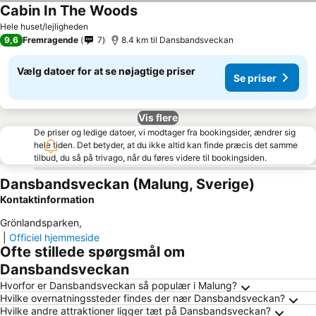
Cabin In The Woods
Hele huset/lejligheden
9,6
Fremragende
7
8.4 km til Dansbandsveckan
Vælg datoer for at se nøjagtige priser
Se priser
Vis flere
De priser og ledige datoer, vi modtager fra bookingsider, ændrer sig
hele tiden. Det betyder, at du ikke altid kan finde præcis det samme
tilbud, du så på trivago, når du føres videre til bookingsiden.
Dansbandsveckan (Malung, Sverige)
Kontaktinformation
Grönlandsparken
,
|
Officiel hjemmeside
Ofte stillede spørgsmål om
Dansbandsveckan
Hvorfor er Dansbandsveckan så populær i Malung?
Hvilke overnatningssteder findes der nær Dansbandsveckan?
Hvilke andre attraktioner ligger tæt på Dansbandsveckan?