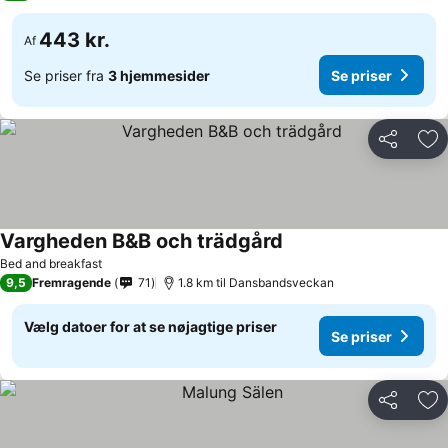
443 kr.
Af
Se priser fra
3 hjemmesider
Se priser
Del
Føj
Vargheden B&B och trädgård
Bed and breakfast
9,5
Fremragende
71
1.8 km til Dansbandsveckan
Vælg datoer for at se nøjagtige priser
Se priser
Del
Føj