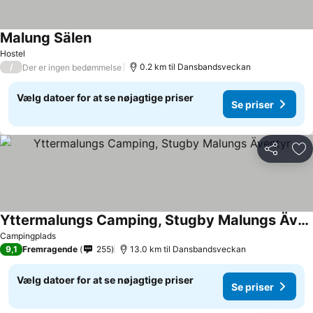
Malung Sälen
Hostel
/
0.2 km til Dansbandsveckan
Der er ingen bedømmelse
Vælg datoer for at se nøjagtige priser
Se priser
Del
Føj
Yttermalungs Camping, Stugby Malungs Äventyr
Campingplads
9,1
Fremragende
255
13.0 km til Dansbandsveckan
Vælg datoer for at se nøjagtige priser
Se priser