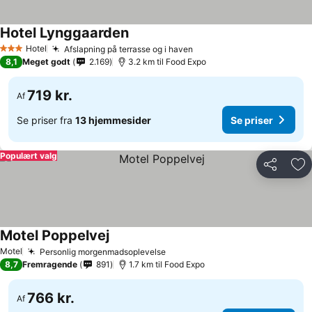
Hotel Lynggaarden
Hotel
Afslapning på terrasse og i haven
3 Stjerner
8,1
Meget godt
2.169
3.2 km til Food Expo
719 kr.
Af
Se priser fra
13 hjemmesider
Se priser
Populært valg
Del
Føj
Motel Poppelvej
Motel
Personlig morgenmadsoplevelse
8,7
Fremragende
891
1.7 km til Food Expo
766 kr.
Af