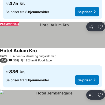
475 kr.
Af
Se priser fra
8 hjemmesider
Se priser
Populært valg
Del
Føj
Hotel Aulum Kro
Hotel
Autentisk dansk og bulgarsk mad
6,6
351
18.2 km til Food Expo
836 kr.
Af
Se priser fra
9 hjemmesider
Se priser
Del
Føj