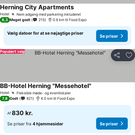
Herning City Apartments
Hotel
Nem adgang med parkering inkluderet
8,3
Meget godt
215
0.6 km til Food Expo
Vælg datoer for at se nøjagtige priser
Se priser
Populært valg
Del
Føj
BB-Hotel Herning "Messehotel"
Hotel
Fleksible møde- og eventlokaler
7,8
Godt
821
4.0 km til Food Expo
830 kr.
Af
Se priser fra
4 hjemmesider
Se priser