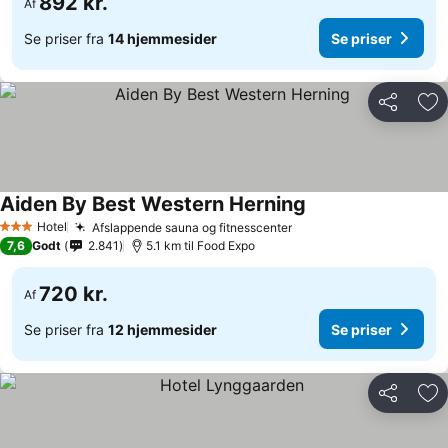
892 kr.
Af
Se priser fra
14 hjemmesider
Se priser
Del
Føj
Aiden By Best Western Herning
Hotel
Afslappende sauna og fitnesscenter
3 Stjerner
7,6
Godt
2.841
5.1 km til Food Expo
720 kr.
Af
Se priser fra
12 hjemmesider
Se priser
Del
Føj