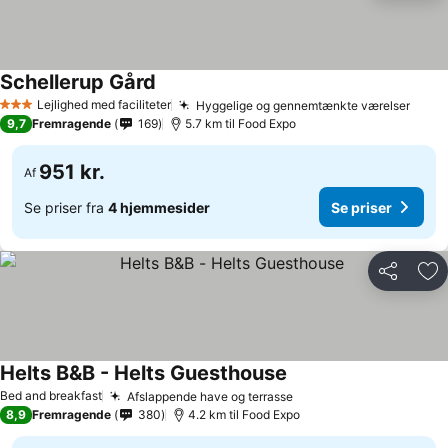
Schellerup Gård
Lejlighed med faciliteter
Hyggelige og gennemtænkte værelser
3 Stjerner
9,7
Fremragende
169
5.7 km til Food Expo
951 kr.
Af
Se priser fra
4 hjemmesider
Se priser
Del
Føj
Helts B&B - Helts Guesthouse
Bed and breakfast
Afslappende have og terrasse
8,9
Fremragende
380
4.2 km til Food Expo