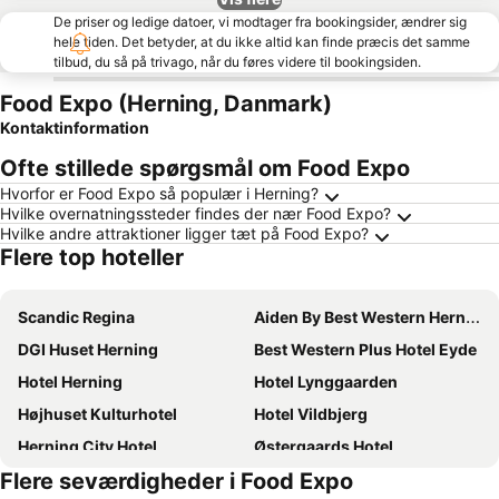
De priser og ledige datoer, vi modtager fra bookingsider, ændrer sig
hele tiden. Det betyder, at du ikke altid kan finde præcis det samme
tilbud, du så på trivago, når du føres videre til bookingsiden.
Food Expo (Herning, Danmark)
Kontaktinformation
Ofte stillede spørgsmål om Food Expo
Hvorfor er Food Expo så populær i Herning?
Hvilke overnatningssteder findes der nær Food Expo?
Hvilke andre attraktioner ligger tæt på Food Expo?
Flere top hoteller
Scandic Regina
Aiden By Best Western Herning
DGI Huset Herning
Best Western Plus Hotel Eyde
Hotel Herning
Hotel Lynggaarden
Højhuset Kulturhotel
Hotel Vildbjerg
Herning City Hotel
Østergaards Hotel
Flere seværdigheder i Food Expo
Hotel Medi
Vildbjerg Sports Hotel & Kulturcenter