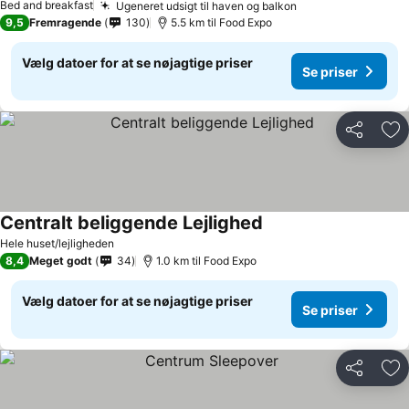
Bed and breakfast
Ugeneret udsigt til haven og balkon
9,5
Fremragende
130
5.5 km til Food Expo
Vælg datoer for at se nøjagtige priser
Se priser
Del
Føj
Centralt beliggende Lejlighed
Hele huset/lejligheden
8,4
Meget godt
34
1.0 km til Food Expo
Vælg datoer for at se nøjagtige priser
Se priser
Del
Føj