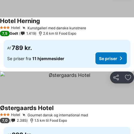
Hotel Herning
Hotel
Kunstgalleri med danske kunstnere
3 Stjerner
7,5
Godt
1.419
2.6 km til Food Expo
789 kr.
Af
Se priser fra
11 hjemmesider
Se priser
Del
Føj
Østergaards Hotel
Hotel
Gourmet dansk og international mad
3 Stjerner
7,0
2.385
1.5 km til Food Expo