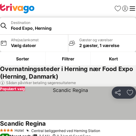
Favoritter
Log ind
Me
Destination
Food Expo, Herning
Afrejse/ankomst
Gæster og værelser
Vælg datoer
2 gæster, 1 værelse
Sorter
Filtrer
Kort
Overnatningssteder i Herning nær Food Expo
(Herning, Danmark)
Sådan påvirker betaling søgeresultaterne
Populært valg
Del
Føj
Scandic Regina
Hotel
Central beliggenhed ved Herning Station
4 Stjerner