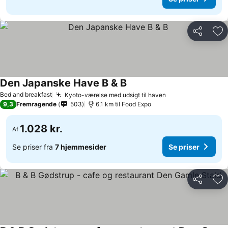
Del
Føj
Den Japanske Have B & B
Bed and breakfast
Kyoto-værelse med udsigt til haven
9,3
Fremragende
503
6.1 km til Food Expo
1.028 kr.
Af
Se priser fra
7 hjemmesider
Se priser
Del
Føj