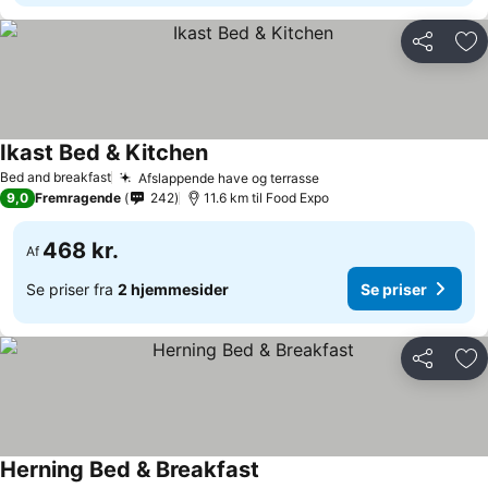
Del
Føj
Ikast Bed & Kitchen
Bed and breakfast
Afslappende have og terrasse
9,0
Fremragende
242
11.6 km til Food Expo
468 kr.
Af
Se priser fra
2 hjemmesider
Se priser
Del
Føj
Herning Bed & Breakfast