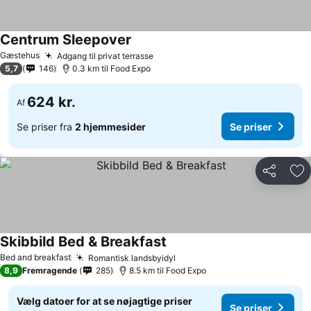
Centrum Sleepover
Gæstehus
Adgang til privat terrasse
5,7
146
0.3 km til Food Expo
624 kr.
Af
Se priser fra
2 hjemmesider
Se priser
Del
Føj
Skibbild Bed & Breakfast
Bed and breakfast
Romantisk landsbyidyl
8,9
Fremragende
285
8.5 km til Food Expo
Vælg datoer for at se nøjagtige priser
Se priser