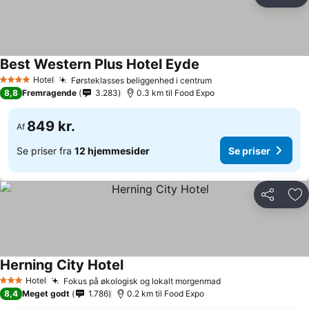
Del
Føj
Best Western Plus Hotel Eyde
Hotel
Førsteklasses beliggenhed i centrum
4 Stjerner
8,8
Fremragende
3.283
0.3 km til Food Expo
849 kr.
Af
Se priser fra
12 hjemmesider
Se priser
Del
Føj
Herning City Hotel
Hotel
Fokus på økologisk og lokalt morgenmad
3 Stjerner
8,4
Meget godt
1.786
0.2 km til Food Expo