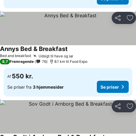
Del
Føj
Annys Bed & Breakfast
Bed and breakfast
Udsigt til have og sø
8,7
Fremragende
76
8.1 km til Food Expo
550 kr.
Af
Se priser fra
3 hjemmesider
Se priser
Del
Føj