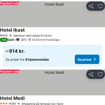
Populært valg
Del
Føj
Hotel Ikast
Motel
Værelser med udsigt til haven
7,6
Godt
391
10.6 km til Food Expo
614 kr.
Af
Se priser fra
6 hjemmesider
Se priser
Populært valg
Del
Føj
Hotel Medi
Hotel
Afslapning på terrasse og i have