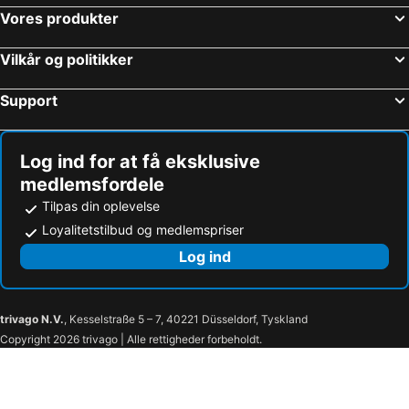
Vores produkter
Vejers Strand
Århus Domkirke
Fynshav Badestrand
Blaavand Hvidbjerg Strand
Vilkår og politikker
Løkken Syd
Blåvand Bolcher
Support
Esbjerg havn
Odense Zoo
Strand Vorupör
Enø
Rebild Festival
Nymindegab Strand
Log ind for at få eksklusive
medlemsfordele
Thy Rock
Hvide Sande
Tilpas din oplevelse
Moesgård
Liseleje
Loyalitetstilbud og medlemspriser
Hurup Station
Aalborg Zoo
Log ind
Fåborg Havn
Thorsminde
Hi Woodtech
Hi Innovation
Hi Industrial
Food Expo
trivago N.V.
, Kesselstraße 5 – 7, 40221 Düsseldorf, Tyskland
Copyright 2026 trivago | Alle rettigheder forbeholdt.
Ferie For Alle
Hi Electronics
Hi Automation
Hi Welding & Cutting
Hi Tools & Hardware
Hi Subsuppliers