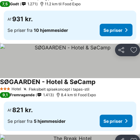
3 Stjerner
7,5
Godt
1.271
11.2 km til Food Expo
931 kr.
Af
Se priser fra
10 hjemmesider
Se priser
Del
Føj
SØGAARDEN - Hotel & SøCamp
Hotel
Fleksibelt spisekoncept i tapas-stil
3 Stjerner
9,1
Fremragende
1.413
8.4 km til Food Expo
821 kr.
Af
Se priser fra
5 hjemmesider
Se priser