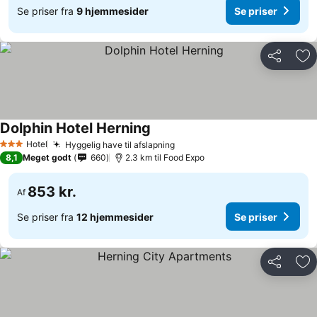
Se priser fra
9 hjemmesider
Se priser
Del
Føj
Dolphin Hotel Herning
Hotel
Hyggelig have til afslapning
3 Stjerner
8,1
Meget godt
660
2.3 km til Food Expo
853 kr.
Af
Se priser fra
12 hjemmesider
Se priser
Del
Føj