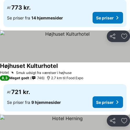
773 kr.
Af
Se priser fra
14 hjemmesider
Se priser
Del
Føj
Højhuset Kulturhotel
Hotel
Smuk udsigt fra værelser i højhuse
8,3
Meget godt
746
2.7 km til Food Expo
721 kr.
Af
Se priser fra
9 hjemmesider
Se priser
Del
Føj