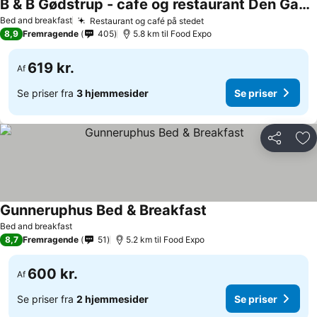
B & B Gødstrup - cafe og restaurant Den Gamle Stald
Bed and breakfast
Restaurant og café på stedet
8,9
Fremragende
405
5.8 km til Food Expo
619 kr.
Af
Se priser fra
3 hjemmesider
Se priser
Del
Føj
Gunneruphus Bed & Breakfast
Bed and breakfast
8,7
Fremragende
51
5.2 km til Food Expo
600 kr.
Af
Se priser fra
2 hjemmesider
Se priser