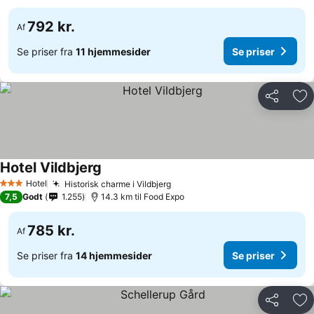
792 kr.
Af
Se priser fra
11 hjemmesider
Se priser
Del
Føj
Hotel Vildbjerg
Hotel
Historisk charme i Vildbjerg
3 Stjerner
7,5
Godt
1.255
14.3 km til Food Expo
785 kr.
Af
Se priser fra
14 hjemmesider
Se priser
Del
Føj