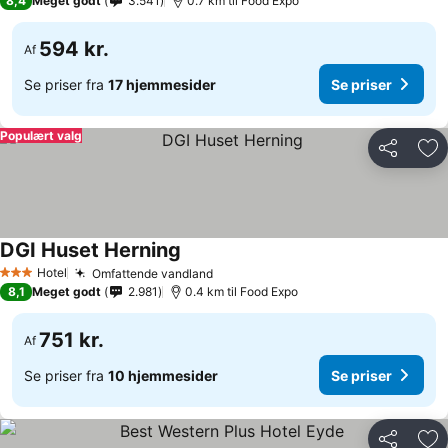
8,4
Meget godt
3.541
0.7 km til Food Expo
594 kr.
Af
Se priser fra
17 hjemmesider
Se priser
Populært valg
Del
Føj
DGI Huset Herning
Hotel
Omfattende vandland
3 Stjerner
8,1
Meget godt
2.981
0.4 km til Food Expo
751 kr.
Af
Se priser fra
10 hjemmesider
Se priser