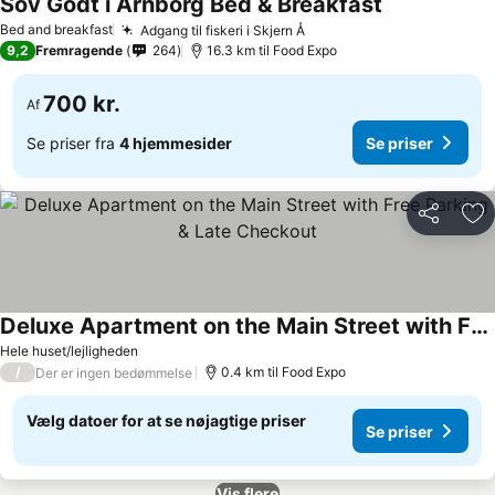
Sov Godt i Arnborg Bed & Breakfast
Bed and breakfast
Adgang til fiskeri i Skjern Å
9,2
Fremragende
264
16.3 km til Food Expo
700 kr.
Af
Se priser fra
4 hjemmesider
Se priser
Del
Føj
Deluxe Apartment on the Main Street with Free Parking & Late Checkout
Hele huset/lejligheden
/
0.4 km til Food Expo
Der er ingen bedømmelse
Vælg datoer for at se nøjagtige priser
Se priser
Vis flere