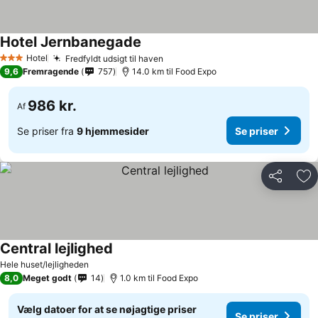
Hotel Jernbanegade
Hotel
Fredfyldt udsigt til haven
3 Stjerner
9,6
Fremragende
757
14.0 km til Food Expo
986 kr.
Af
Se priser fra
9 hjemmesider
Se priser
Del
Føj
Central lejlighed
Hele huset/lejligheden
8,0
Meget godt
14
1.0 km til Food Expo
Vælg datoer for at se nøjagtige priser
Se priser