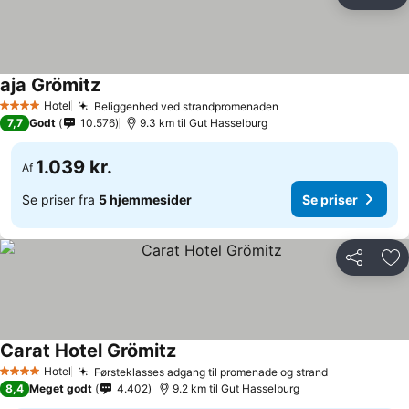
Del
Føj
aja Grömitz
Se priser
Hotel
Beliggenhed ved strandpromenaden
Se priser
4 Stjerner
7,7
Godt
10.576
9.3 km til Gut Hasselburg
1.039 kr.
Af
Se priser fra
5 hjemmesider
Se priser
Del
Føj
Carat Hotel Grömitz
Se priser
Hotel
Førsteklasses adgang til promenade og strand
Se priser
4 Stjerner
8,4
Meget godt
4.402
9.2 km til Gut Hasselburg