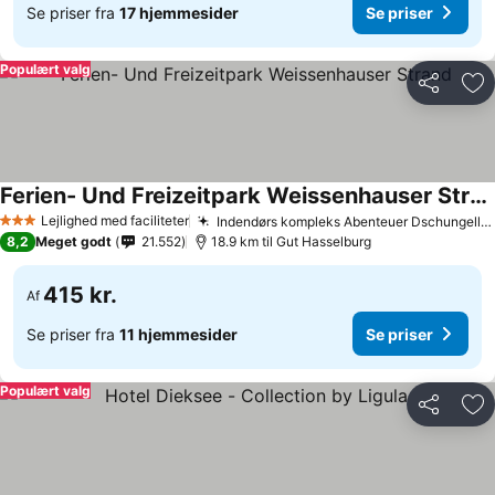
Se priser fra
17 hjemmesider
Se priser
Populært valg
Del
Føj
Ferien- Und Freizeitpark Weissenhauser Strand
Se priser
Lejlighed med faciliteter
Indendørs kompleks Abenteuer Dschungelland
3 Stjerner
8,2
Meget godt
21.552
18.9 km til Gut Hasselburg
415 kr.
Af
Se priser fra
11 hjemmesider
Se priser
Populært valg
Del
Føj