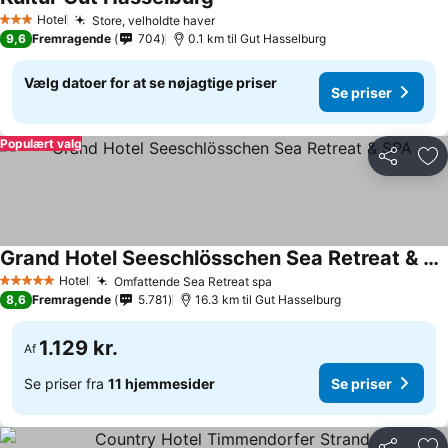
Se priser
Hotel
Store, velholdte haver
Se priser
3 Stjerner
9,6
Fremragende
704
0.1 km til Gut Hasselburg
Vælg datoer for at se nøjagtige priser
Se priser
Populært valg
Del
Føj
Grand Hotel Seeschlösschen Sea Retreat & SPA
Se priser
Hotel
Omfattende Sea Retreat spa
Se priser
5 Stjerner
8,6
Fremragende
5.781
16.3 km til Gut Hasselburg
1.129 kr.
Af
Se priser fra
11 hjemmesider
Se priser