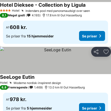
Hotel Dieksee - Collection by Ligula
Se priser
Hotel
Indendørs pool med panoramaudsigt over søen
Se priser
4 Stjerner
8,1
Meget godt
4.193
17.8 km til Gut Hasselburg
608 kr.
Af
Se priser fra
15 hjemmesider
Se priser
Del
Føj
SeeLoge Eutin
Se priser
Hotel
Moderne nordisk-inspireret design
Se priser
8,8
Fremragende
1.469
13.0 km til Gut Hasselburg
978 kr.
Af
Se priser fra
5 hjemmesider
Se priser