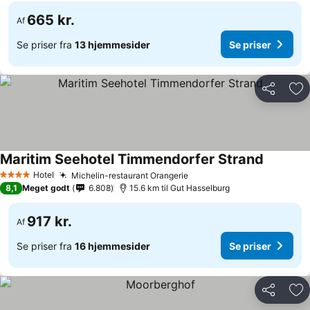
665 kr.
Af
Se priser fra
13 hjemmesider
Se priser
Del
Føj
Maritim Seehotel Timmendorfer Strand
Se priser
Hotel
Michelin-restaurant Orangerie
Se priser
4 Stjerner
8,1
Meget godt
6.808
15.6 km til Gut Hasselburg
917 kr.
Af
Se priser fra
16 hjemmesider
Se priser
Del
Føj