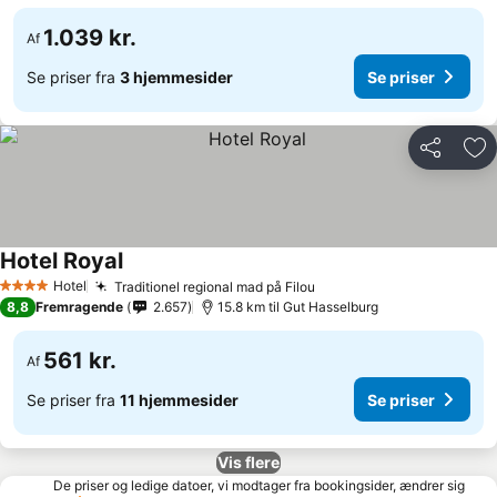
1.039 kr.
Af
Se priser fra
3 hjemmesider
Se priser
Del
Føj
Hotel Royal
Se priser
Hotel
Traditionel regional mad på Filou
Se priser
4 Stjerner
8,8
Fremragende
2.657
15.8 km til Gut Hasselburg
561 kr.
Af
Se priser fra
11 hjemmesider
Se priser
Vis flere
De priser og ledige datoer, vi modtager fra bookingsider, ændrer sig