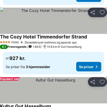
Del
Føj
The Cozy Hotel Timmendorfer Strand
Se priser
Hotel
Skræddersyet wellness og japansk spa
Se priser
4 Stjerner
9,1
Fremragende
1.843
15.8 km til Gut Hasselburg
927 kr.
Af
Se priser fra
3 hjemmesider
Se priser
Populært valg
Del
Føj
Kultur Gut Hasselburg