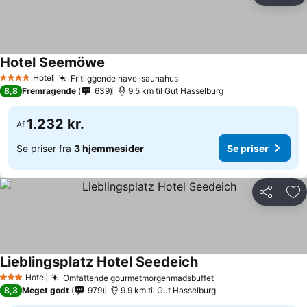
Hotel Seemöwe
Se priser
Hotel
Fritliggende have-saunahus
Se priser
4 Stjerner
8,8
Fremragende
639
9.5 km til Gut Hasselburg
1.232 kr.
Af
Se priser fra
3 hjemmesider
Se priser
Del
Føj
Lieblingsplatz Hotel Seedeich
Se priser
Hotel
Omfattende gourmetmorgenmadsbuffet
Se priser
3 Stjerner
8,3
Meget godt
979
9.9 km til Gut Hasselburg