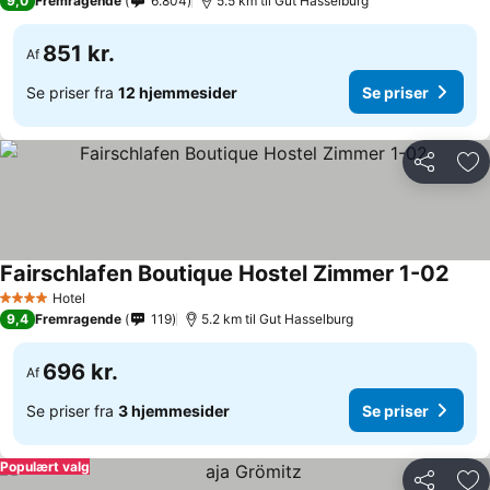
9,0
Fremragende
6.804
5.5 km til Gut Hasselburg
851 kr.
Af
Se priser fra
12 hjemmesider
Se priser
Del
Føj
Fairschlafen Boutique Hostel Zimmer 1-02
Se pr
Hotel
4 Stjerner
9,4
Fremragende
119
5.2 km til Gut Hasselburg
696 kr.
Af
Se priser fra
3 hjemmesider
Se priser
Populært valg