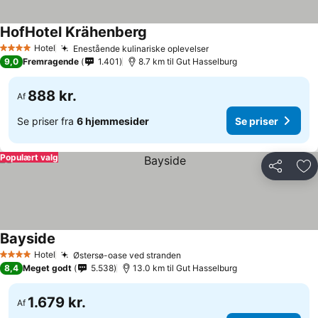
HofHotel Krähenberg
Se priser
Hotel
Enestående kulinariske oplevelser
Se priser
4 Stjerner
9,0
Fremragende
1.401
8.7 km til Gut Hasselburg
888 kr.
Af
Se priser fra
6 hjemmesider
Se priser
Populært valg
Del
Føj
Bayside
Se priser
Hotel
Østersø-oase ved stranden
Se priser
4 Stjerner
8,4
Meget godt
5.538
13.0 km til Gut Hasselburg
1.679 kr.
Af