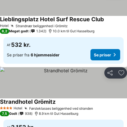
Lieblingsplatz Hotel Surf Rescue Club
Se priser
Hotel
Strandnær beliggenhed i Grömitz
Se priser
8,2
Meget godt
1.342
10.0 km til Gut Hasselburg
532 kr.
Af
Se priser fra
6 hjemmesider
Se priser
Del
Føj
Strandhotel Grömitz
Se priser
Hotel
Førsteklasses beliggenhed ved stranden
Se priser
4 Stjerner
7,5
Godt
938
8.9 km til Gut Hasselburg