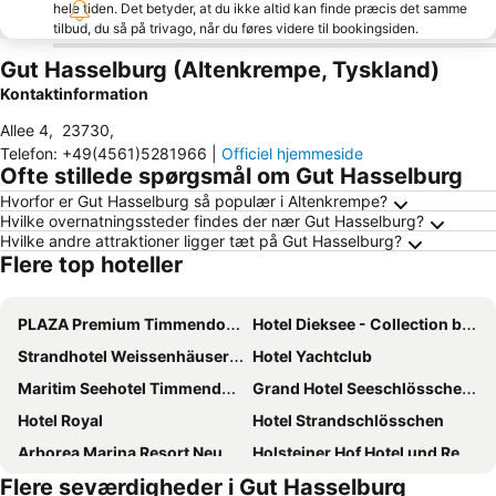
hele tiden. Det betyder, at du ikke altid kan finde præcis det samme
tilbud, du så på trivago, når du føres videre til bookingsiden.
Gut Hasselburg (Altenkrempe, Tyskland)
Kontaktinformation
Allee 4
,
23730
,
Telefon
:
+49(4561)5281966
|
Officiel hjemmeside
Ofte stillede spørgsmål om Gut Hasselburg
Hvorfor er Gut Hasselburg så populær i Altenkrempe?
Hvilke overnatningssteder findes der nær Gut Hasselburg?
Hvilke andre attraktioner ligger tæt på Gut Hasselburg?
Flere top hoteller
PLAZA Premium Timmendorfer Strand
Hotel Dieksee - Collection by Ligula
Strandhotel Weissenhäuser Strand
Hotel Yachtclub
Maritim Seehotel Timmendorfer Strand
Grand Hotel Seeschlösschen Sea Retreat & SPA
Hotel Royal
Hotel Strandschlösschen
Arborea Marina Resort Neustadt
Holsteiner Hof Hotel und Restaurant
Flere seværdigheder i Gut Hasselburg
Hotel Gran BelVeder & Ostsee Therme Resort & Spa
The Cozy Hotel Timmendorfer Strand