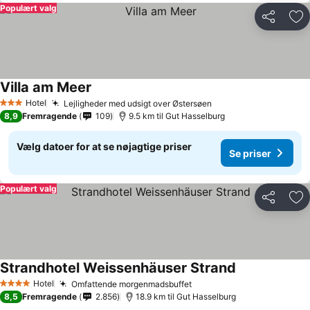
Populært valg
Del
Føj
Villa am Meer
Se priser
Hotel
Lejligheder med udsigt over Østersøen
Se priser
3 Stjerner
8,9
Fremragende
109
9.5 km til Gut Hasselburg
Vælg datoer for at se nøjagtige priser
Se priser
Populært valg
Del
Føj
Strandhotel Weissenhäuser Strand
Se priser
Hotel
Omfattende morgenmadsbuffet
Se priser
4 Stjerner
8,5
Fremragende
2.856
18.9 km til Gut Hasselburg