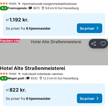
Se priser
Hotel
Hjemmelavede morgenmadsdelikatesser
Se priser
3 Stjerner
9,0
Fremragende
907
9.6 km til Gut Hasselburg
1.192 kr.
Af
Se priser fra
6 hjemmesider
Se priser
Populært valg
Del
Føj
Hotel Alte Straßenmeisterei
Se priser
Hotel
Individuelt indrettede værelser
Se priser
3 Stjerner
8,4
Meget godt
633
12.3 km til Gut Hasselburg
822 kr.
Af
Se priser fra
6 hjemmesider
Se priser