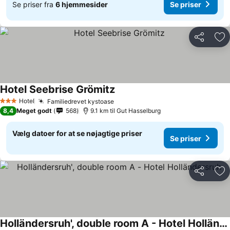
Se priser fra
6 hjemmesider
Se priser
Del
Føj
Hotel Seebrise Grömitz
Se priser
Hotel
Familiedrevet kystoase
Se priser
3 Stjerner
8,4
Meget godt
568
9.1 km til Gut Hasselburg
Vælg datoer for at se nøjagtige priser
Se priser
Del
Føj
Holländersruh', double room A - Hotel Holländersruh