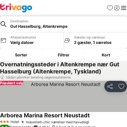
Favoritter
Log ind
Me
Destination
Gut Hasselburg, Altenkrempe
Afrejse/ankomst
Gæster og værelser
Vælg datoer
2 gæster, 1 værelse
Sorter
Filtrer
Kort
Overnatningssteder i Altenkrempe nær Gut
Hasselburg (Altenkrempe, Tyskland)
Sådan påvirker betaling søgeresultaterne
Populært valg
Del
Føj
Arborea Marina Resort Neustadt
Se priser
Hotel
Industrielt-chic værelser med havudsigt
Se priser
3 Stjerner