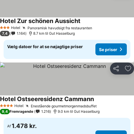
Hotel Zur schönen Aussicht
Se priser
Hotel
Panoramisk havudsigt fra restauranten
Se priser
3 Stjerner
7,4
1.164
8.7 km til Gut Hasselburg
Vælg datoer for at se nøjagtige priser
Se priser
Del
Føj
Hotel Ostseeresidenz Cammann
Se priser
Hotel
Enestående gourmetmorgenmadsbuffet
Se priser
4 Stjerner
9,4
Fremragende
1.216
9.0 km til Gut Hasselburg
1.478 kr.
Af