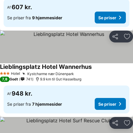
607 kr.
Af
Se priser fra
9 hjemmesider
Se priser
Del
Føj
Lieblingsplatz Hotel Wannerhus
Se priser
Hotel
Kystcharme nær Dünenpark
Se priser
3 Stjerner
7,8
Godt
741
9.9 km til Gut Hasselburg
948 kr.
Af
Se priser fra
7 hjemmesider
Se priser
Del
Føj