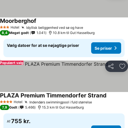
Moorberghof
Se priser
Hotel
Idyllisk beliggenhed ved sø og have
Se priser
3 Stjerner
8,4
Meget godt
1.041
10.8 km til Gut Hasselburg
Vælg datoer for at se nøjagtige priser
Se priser
Populært valg
Del
Føj
PLAZA Premium Timmendorfer Strand
Se priser
Hotel
Indendørs swimmingpool i fuld størrelse
Se priser
4 Stjerner
7,9
Godt
5.466
15.3 km til Gut Hasselburg
755 kr.
Af