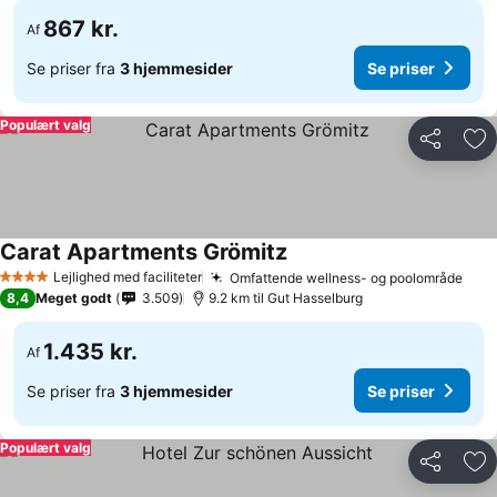
867 kr.
Af
Se priser fra
3 hjemmesider
Se priser
Populært valg
Del
Føj
Carat Apartments Grömitz
Se priser
Lejlighed med faciliteter
Omfattende wellness- og poolområde
Se p
4 Stjerner
8,4
Meget godt
3.509
9.2 km til Gut Hasselburg
1.435 kr.
Af
Se priser fra
3 hjemmesider
Se priser
Populært valg
Del
Føj