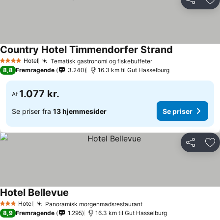
Del
Føj
Country Hotel Timmendorfer Strand
Se priser
Hotel
Tematisk gastronomi og fiskebuffeter
Se priser
4 Stjerner
8,8
Fremragende
3.240
16.3 km til Gut Hasselburg
1.077 kr.
Af
Se priser fra
13 hjemmesider
Se priser
Del
Føj
Hotel Bellevue
Se priser
Hotel
Panoramisk morgenmadsrestaurant
Se priser
3 Stjerner
8,9
Fremragende
1.295
16.3 km til Gut Hasselburg