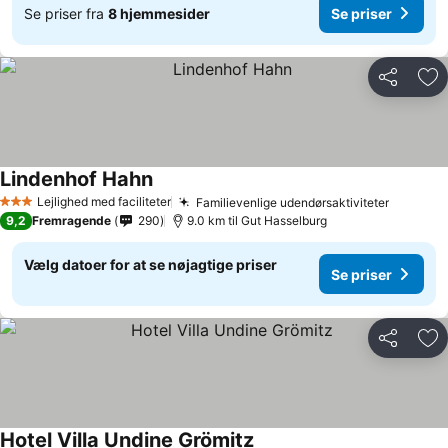
Se priser fra
8 hjemmesider
Se priser
Del
Føj
Lindenhof Hahn
Se priser
Lejlighed med faciliteter
Familievenlige udendørsaktiviteter
Se prise
3 Stjerner
9,2
Fremragende
290
9.0 km til Gut Hasselburg
Vælg datoer for at se nøjagtige priser
Se priser
Del
Føj
Hotel Villa Undine Grömitz