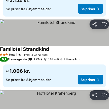
2.152 kr.
Af
Se priser fra
8 hjemmesider
Se priser
Del
Føj
Familotel Strandkind
Se priser
Hotel
Eksklusive sejlture
Se priser
3 Stjerner
9,1
Fremragende
1.294
5.8 km til Gut Hasselburg
1.006 kr.
Af
Se priser fra
8 hjemmesider
Se priser
Del
Føj