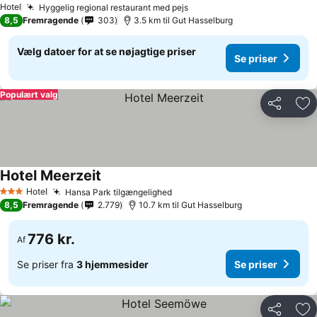
Se priser
Hotel
Hyggelig regional restaurant med pejs
Se priser
8,5
Fremragende
303
3.5 km til Gut Hasselburg
Vælg datoer for at se nøjagtige priser
Se priser
Populært valg
Del
Føj
Hotel Meerzeit
Se priser
Hotel
Hansa Park tilgængelighed
Se priser
3 Stjerner
8,5
Fremragende
2.779
10.7 km til Gut Hasselburg
776 kr.
Af
Se priser fra
3 hjemmesider
Se priser
Del
Føj