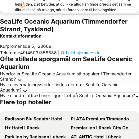
hele tiden. Det betyder, at du ikke altid kan finde præcis det samme
tilbud, du så på trivago, når du føres videre til bookingsiden.
SeaLife Oceanic Aquarium (Timmendorfer
Strand, Tyskland)
Kontaktinformation
Kurpromenade 5
,
23669
,
Telefon
:
+49(4503)358888
|
Officiel hjemmeside
Ofte stillede spørgsmål om SeaLife Oceanic
Aquarium
Hvorfor er SeaLife Oceanic Aquarium så populær i Timmendorfer
Strand?
Hvilke overnatningssteder findes der nær SeaLife Oceanic
Aquarium?
Hvilke andre attraktioner ligger tæt på SeaLife Oceanic Aquarium?
Flere top hoteller
Radisson Blu Senator Hotel, Lübeck
PLAZA Premium Timmendorfer Strand
H+ Hotel Lübeck
Premier Inn Lübeck City Centre
Park Inn by Radisson Lubeck
ATLANTIC Hotel Lübeck