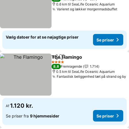
0.6 km til SeaLife Oceanic Aquarium
Varieret og lækker morgenmadsbuffet
Se pr
Vælg datoer for at se nøjagtige priser
Se priser
The Flamingo
Del
Føj til favoritter
Se priser
4 Stjerner
8,8
Fremragende
1.714
0.5 km til SeaLife Oceanic Aquarium
Fantastisk beliggenhed tæt på strand og by
S
1.120 kr.
Af
Se priser fra
9 hjemmesider
Se priser