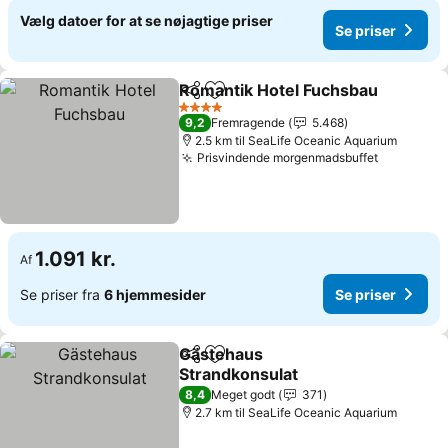
Vælg datoer for at se nøjagtige priser
Se priser
Romantik Hotel Fuchsbau
Del
Føj til favoritter
4 Stjerner
9,2
Fremragende
5.468
2.5 km til SeaLife Oceanic Aquarium
Prisvindende morgenmadsbuffet
Se priser
1.091 kr.
Af
Se priser fra
6 hjemmesider
Se priser
Gästehaus
Del
Føj til favoritter
Strandkonsulat
Se priser
8,4
Meget godt
371
2.7 km til SeaLife Oceanic Aquarium