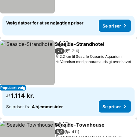
Vælg datoer for at se nøjagtige priser
Se priser
Seaside-Strandhotel
Del
Føj til favoritter
Se pr
7,1
716
2.2 km til SeaLife Oceanic Aquarium
Værelser med panoramaudsigt over havet
Se
Populært valg
1.114 kr.
Af
Se priser fra
4 hjemmesider
Se priser
Seaside-Townhouse
Del
Føj til favoritter
Se pr
6,9
411