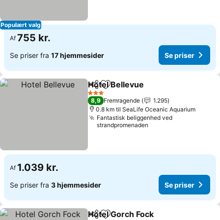
Populært valg
755 kr.
Af
Se priser fra
17 hjemmesider
Se priser
Hotel Bellevue
Del
Føj til favoritter
Se priser
3 Stjerner
8,9
Fremragende
1.295
0.8 km til SeaLife Oceanic Aquarium
Fantastisk beliggenhed ved
strandpromenaden
1.039 kr.
Af
Se priser fra
3 hjemmesider
Se priser
Hotel Gorch Fock
Del
Føj til favoritter
Se priser