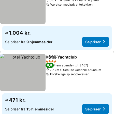
0.6 km til SeaLife Oceanic Aquarium
Værelser med privat tekøkken
Se priser
1.004 kr.
Af
Se priser fra
9 hjemmesider
Se priser
Hotel Yachtclub
Del
Føj til favoritter
Se priser
4 Stjerner
8,8
Fremragende
3.167
2.7 km til SeaLife Oceanic Aquarium
Forskellige spiseoplevelser
Se priser
471 kr.
Af
Se priser fra
15 hjemmesider
Se priser