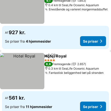
Se priser
9,1
Fremragende
1.843
0.4 km til SeaLife Oceanic Aquarium
Enestående og varieret morgenmadsbuffet
S
927 kr.
Af
Se priser fra
4 hjemmesider
Se priser
Hotel Royal
Del
Føj til favoritter
Se priser
4 Stjerner
8,8
Fremragende
2.657
0.3 km til SeaLife Oceanic Aquarium
Fantastisk beliggenhed tæt på stranden
Se p
561 kr.
Af
Se priser fra
11 hjemmesider
Se priser