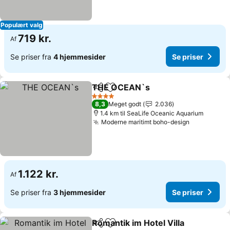
Populært valg
719 kr.
Af
Se priser fra
4 hjemmesider
Se priser
THE OCEAN`s
Del
Føj til favoritter
Se priser
4 Stjerner
8,3
Meget godt
2.036
1.4 km til SeaLife Oceanic Aquarium
Moderne maritimt boho-design
Se priser
1.122 kr.
Af
Se priser fra
3 hjemmesider
Se priser
Romantik im Hotel Villa
Del
Føj til favoritter