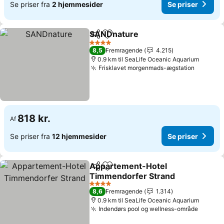
Se priser fra
2 hjemmesider
Se priser
SANDnature
Del
Føj til favoritter
Se priser
4 Stjerner
8,5
Fremragende
4.215
0.9 km til SeaLife Oceanic Aquarium
Frisklavet morgenmads-ægstation
Se prise
818 kr.
Af
Se priser fra
12 hjemmesider
Se priser
Appartement-Hotel
Del
Føj til favoritter
Timmendorfer Strand
Se priser
4 Stjerner
8,6
Fremragende
1.314
0.9 km til SeaLife Oceanic Aquarium
Indendørs pool og wellness-område
Se pris