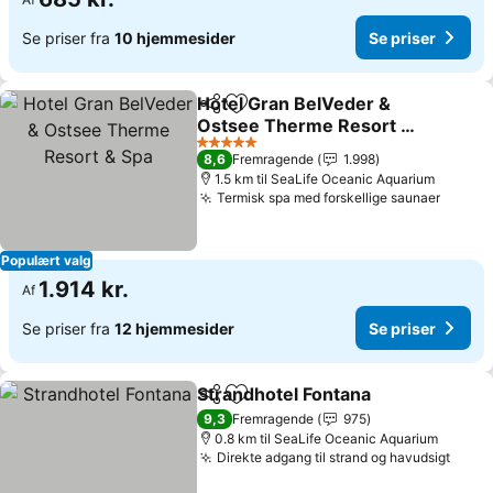
Se priser fra
10 hjemmesider
Se priser
Hotel Gran BelVeder &
Del
Føj til favoritter
Ostsee Therme Resort &
Spa
Se priser
5 Stjerner
8,6
Fremragende
1.998
1.5 km til SeaLife Oceanic Aquarium
Termisk spa med forskellige saunaer
Se pri
Populært valg
1.914 kr.
Af
Se priser fra
12 hjemmesider
Se priser
Strandhotel Fontana
Del
Føj til favoritter
Se pri
9,3
Fremragende
975
0.8 km til SeaLife Oceanic Aquarium
Direkte adgang til strand og havudsigt
Se pr