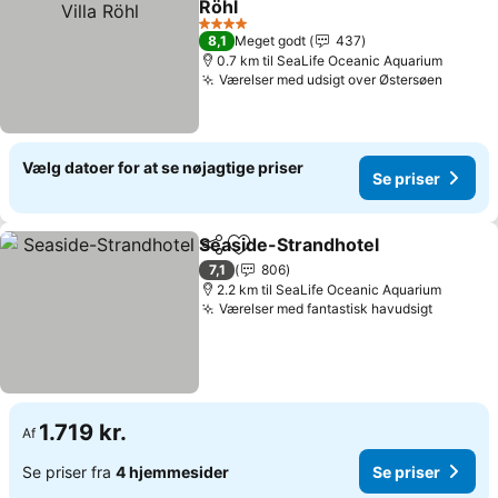
Röhl
Se priser
4 Stjerner
8,1
Meget godt
437
0.7 km til SeaLife Oceanic Aquarium
Værelser med udsigt over Østersøen
Se pri
Vælg datoer for at se nøjagtige priser
Se priser
Seaside-Strandhotel
Del
Føj til favoritter
Se pr
7,1
806
2.2 km til SeaLife Oceanic Aquarium
Værelser med fantastisk havudsigt
Se prise
1.719 kr.
Af
Se priser fra
4 hjemmesider
Se priser