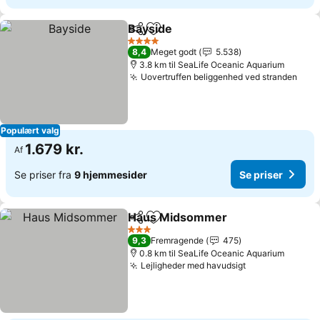
Bayside
Del
Føj til favoritter
Se priser
4 Stjerner
8,4
Meget godt
5.538
3.8 km til SeaLife Oceanic Aquarium
Uovertruffen beliggenhed ved stranden
Se p
Populært valg
1.679 kr.
Af
Se priser fra
9 hjemmesider
Se priser
Haus Midsommer
Del
Føj til favoritter
Se prise
3 Stjerner
9,3
Fremragende
475
0.8 km til SeaLife Oceanic Aquarium
Lejligheder med havudsigt
Se priser