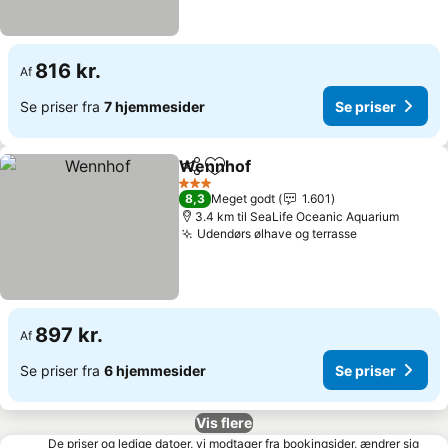
816 kr.
Af
Se priser fra
7 hjemmesider
Se priser
Wennhof
Del
Føj til favoritter
Se priser
3 Stjerner
8,3
Meget godt
1.601
3.4 km til SeaLife Oceanic Aquarium
Udendørs ølhave og terrasse
Se priser
897 kr.
Af
Se priser fra
6 hjemmesider
Se priser
Vis flere
De priser og ledige datoer, vi modtager fra bookingsider, ændrer sig