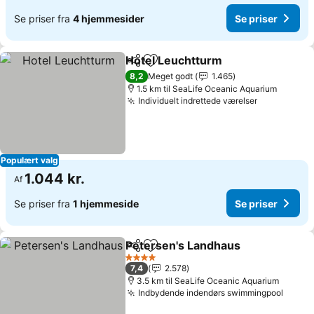
Se priser fra
4 hjemmesider
Se priser
Hotel Leuchtturm
Del
Føj til favoritter
Se priser
8,2
Meget godt
1.465
1.5 km til SeaLife Oceanic Aquarium
Individuelt indrettede værelser
Se priser
Populært valg
1.044 kr.
Af
Se priser fra
1 hjemmeside
Se priser
Petersen's Landhaus
Del
Føj til favoritter
Se pr
4 Stjerner
7,4
2.578
3.5 km til SeaLife Oceanic Aquarium
Indbydende indendørs swimmingpool
Se pri