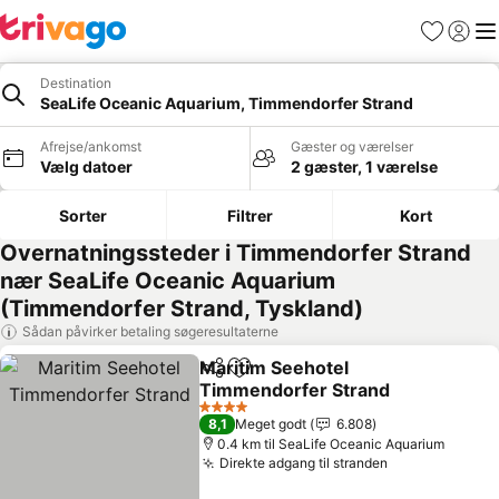
Favoritter
Log ind
Me
Destination
SeaLife Oceanic Aquarium, Timmendorfer Strand
Afrejse/ankomst
Gæster og værelser
Vælg datoer
2 gæster, 1 værelse
Sorter
Filtrer
Kort
Overnatningssteder i Timmendorfer Strand
nær SeaLife Oceanic Aquarium
(Timmendorfer Strand, Tyskland)
Sådan påvirker betaling søgeresultaterne
Maritim Seehotel
Del
Føj til favoritter
Timmendorfer Strand
Se priser
4 Stjerner
8,1
Meget godt
6.808
0.4 km til SeaLife Oceanic Aquarium
Direkte adgang til stranden
Se priser