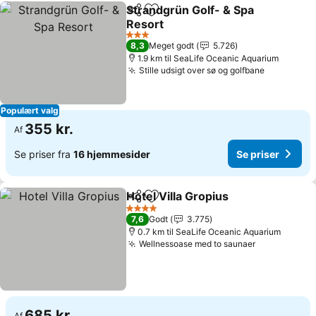
Strandgrün Golf- & Spa
Del
Føj til favoritter
Resort
Se priser
3 Stjerner
8,3
Meget godt
5.726
1.9 km til SeaLife Oceanic Aquarium
Stille udsigt over sø og golfbane
Se priser
Populært valg
355 kr.
Af
Se priser fra
16 hjemmesider
Se priser
Hotel Villa Gropius
Del
Føj til favoritter
Se prise
4 Stjerner
7,6
Godt
3.775
0.7 km til SeaLife Oceanic Aquarium
Wellnessoase med to saunaer
Se priser
685 kr.
Af