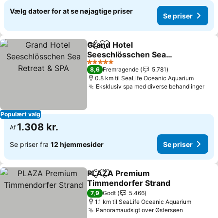
Vælg datoer for at se nøjagtige priser
Se priser
Grand Hotel
Del
Føj til favoritter
Seeschlösschen Sea
Retreat & SPA
Se priser
5 Stjerner
8,6
Fremragende
5.781
0.8 km til SeaLife Oceanic Aquarium
Eksklusiv spa med diverse behandlinger
Se 
Populært valg
1.308 kr.
Af
Se priser fra
12 hjemmesider
Se priser
PLAZA Premium
Del
Føj til favoritter
Timmendorfer Strand
Se priser
7,9
Godt
5.466
1.1 km til SeaLife Oceanic Aquarium
Panoramaudsigt over Østersøen
Se priser