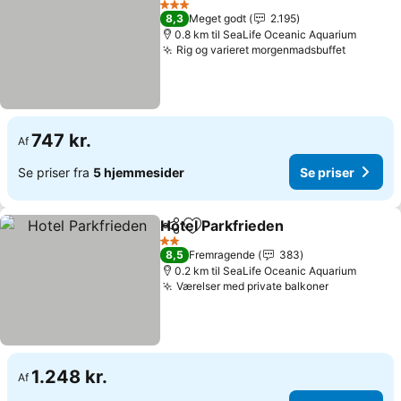
3 Stjerner
8,3
Meget godt
2.195
0.8 km til SeaLife Oceanic Aquarium
Rig og varieret morgenmadsbuffet
Se prise
747 kr.
Af
Se priser fra
5 hjemmesider
Se priser
Hotel Parkfrieden
Del
Føj til favoritter
Se priser
2 Stjerner
8,5
Fremragende
383
0.2 km til SeaLife Oceanic Aquarium
Værelser med private balkoner
Se priser
1.248 kr.
Af