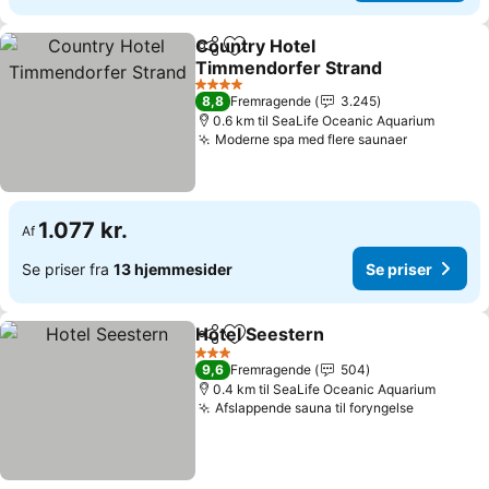
Country Hotel
Del
Føj til favoritter
Timmendorfer Strand
Se priser
4 Stjerner
8,8
Fremragende
3.245
0.6 km til SeaLife Oceanic Aquarium
Moderne spa med flere saunaer
Se priser
1.077 kr.
Af
Se priser fra
13 hjemmesider
Se priser
Hotel Seestern
Del
Føj til favoritter
Se priser
3 Stjerner
9,6
Fremragende
504
0.4 km til SeaLife Oceanic Aquarium
Afslappende sauna til foryngelse
Se priser