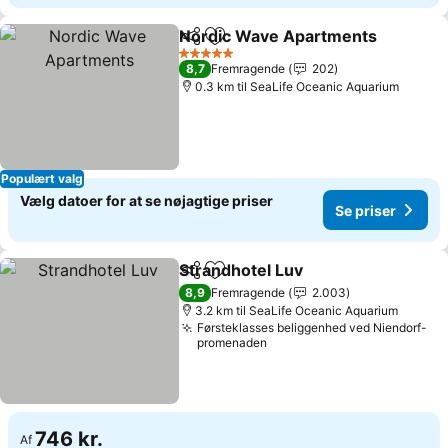
Nordic Wave Apartments
Del
Føj til favoritter
S
5 Stjerner
8,7
Fremragende
202
0.3 km til SeaLife Oceanic Aquarium
Populært valg
Vælg datoer for at se nøjagtige priser
Se priser
Strandhotel Luv
Del
Føj til favoritter
Se priser
8,9
Fremragende
2.003
3.2 km til SeaLife Oceanic Aquarium
Førsteklasses beliggenhed ved Niendorf-
promenaden
746 kr.
Af