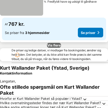
Fredfyldt have og udsigt til gårdhave
Se pri
767 kr.
Af
Se priser fra
3 hjemmesider
Se priser
Vis flere
De priser og ledige datoer, vi modtager fra bookingsider, ændrer sig
hele tiden. Det betyder, at du ikke altid kan finde præcis det samme
tilbud, du så på trivago, når du føres videre til bookingsiden.
Kurt Wallander Paket (Ystad, Sverige)
Kontaktinformation
Langatan
,
Ofte stillede spørgsmål om Kurt Wallander
Paket
Hvorfor er Kurt Wallander Paket så populær i Ystad?
Hvilke overnatningssteder findes der nær Kurt Wallander Paket?
Hvilke andre attraktioner ligger tæt på Kurt Wallander Paket?