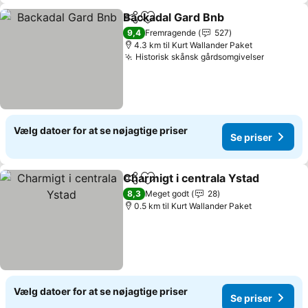
Backadal Gard Bnb
Del
Føj til favoritter
Se pris
9,4
Fremragende
527
4.3 km til Kurt Wallander Paket
Historisk skånsk gårdsomgivelser
Se prise
Vælg datoer for at se nøjagtige priser
Se priser
Charmigt i centrala Ystad
Del
Føj til favoritter
S
8,3
Meget godt
28
0.5 km til Kurt Wallander Paket
Vælg datoer for at se nøjagtige priser
Se priser