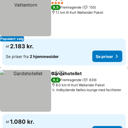
Del
Føj til favoritter
S
4 Stjerner
9,5
Fremragende
155
1.1 km til Kurt Wallander Paket
Populært valg
2.183 kr.
Af
Se priser fra
2 hjemmesider
Se priser
Gardshotellet
Del
Føj til favoritter
Se priser
9,2
Fremragende
639
8.0 km til Kurt Wallander Paket
Indbydende fælles lounge med faciliteter
Se 
1.080 kr.
Af