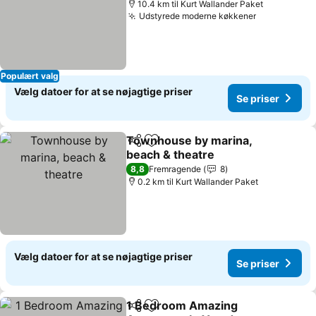
10.4 km til Kurt Wallander Paket
Udstyrede moderne køkkener
Se priser
Populært valg
Vælg datoer for at se nøjagtige priser
Se priser
Townhouse by marina,
Del
Føj til favoritter
beach & theatre
Se priser
8,8
Fremragende
8
0.2 km til Kurt Wallander Paket
Vælg datoer for at se nøjagtige priser
Se priser
1 Bedroom Amazing
Del
Føj til favoritter