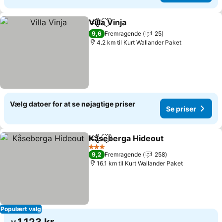
Villa Vinja
Del
Føj til favoritter
Se priser
9,6
Fremragende
25
4.2 km til Kurt Wallander Paket
Vælg datoer for at se nøjagtige priser
Se priser
Kåseberga Hideout
Del
Føj til favoritter
Se pris
3 Stjerner
9,2
Fremragende
258
16.1 km til Kurt Wallander Paket
Populært valg