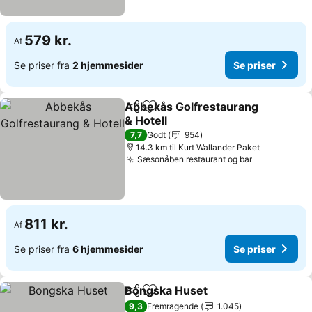
579 kr.
Af
Se priser fra
2 hjemmesider
Se priser
Abbekås Golfrestaurang
Del
Føj til favoritter
& Hotell
Se priser
7,7
Godt
954
14.3 km til Kurt Wallander Paket
Sæsonåben restaurant og bar
Se priser
811 kr.
Af
Se priser fra
6 hjemmesider
Se priser
Bongska Huset
Del
Føj til favoritter
Se priser
9,3
Fremragende
1.045