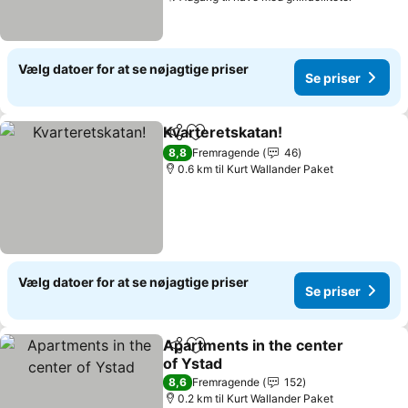
Se prise
Vælg datoer for at se nøjagtige priser
Se priser
Kvarteretskatan!
Del
Føj til favoritter
Se priser
8,8
Fremragende
46
0.6 km til Kurt Wallander Paket
Vælg datoer for at se nøjagtige priser
Se priser
Apartments in the center
Del
Føj til favoritter
of Ystad
Se priser
8,6
Fremragende
152
0.2 km til Kurt Wallander Paket