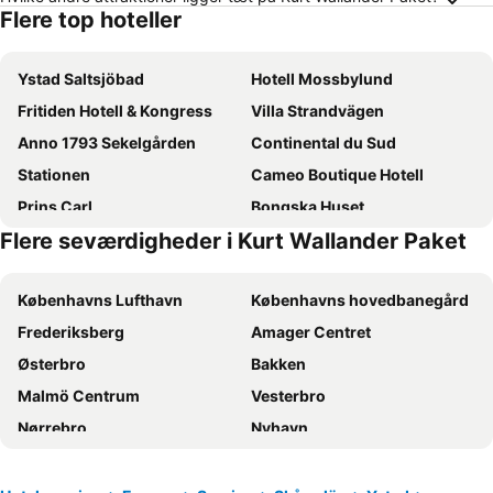
Flere top hoteller
Ystad Saltsjöbad
Hotell Mossbylund
Fritiden Hotell & Kongress
Villa Strandvägen
Anno 1793 Sekelgården
Continental du Sud
Stationen
Cameo Boutique Hotell
Prins Carl
Bongska Huset
Flere seværdigheder i Kurt Wallander Paket
Hotell Bäckagården
Örums Nygård Gårdshotell Österlen
Kåseberga Gårdshotell & Spa
Gardshotellet
Københavns Lufthavn
Københavns hovedbanegård
Abbekås Golfrestaurang & Hotell
Tomelilla Golf Hotell
Frederiksberg
Amager Centret
Karlsborg Rum Och Frukost
Smultronstallet Gårdshotell
Østerbro
Bakken
Lillehem Gårdshotell
Örum 119
Malmö Centrum
Vesterbro
Hotel Abbekås Hamnkrog
Ystad
Nørrebro
Nyhavn
Kafferosteriet på Österlen
Tivoli
Valbyparken
Ørestad
Parken Stadium