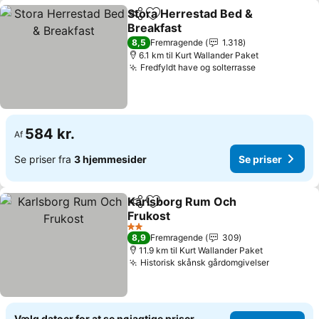
Stora Herrestad Bed &
Del
Føj til favoritter
Breakfast
Se priser
8,5
Fremragende
1.318
6.1 km til Kurt Wallander Paket
Fredfyldt have og solterrasse
Se priser
584 kr.
Af
Se priser fra
3 hjemmesider
Se priser
Karlsborg Rum Och
Del
Føj til favoritter
Frukost
Se priser
2 Stjerner
8,9
Fremragende
309
11.9 km til Kurt Wallander Paket
Historisk skånsk gårdomgivelser
Se priser
Vælg datoer for at se nøjagtige priser