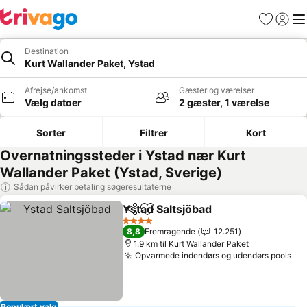
Favoritter
Log ind
Me
Destination
Kurt Wallander Paket, Ystad
Afrejse/ankomst
Gæster og værelser
Vælg datoer
2 gæster, 1 værelse
Sorter
Filtrer
Kort
Overnatningssteder i Ystad nær Kurt
Wallander Paket (Ystad, Sverige)
Sådan påvirker betaling søgeresultaterne
Ystad Saltsjöbad
Del
Føj til favoritter
Se priser
4 Stjerner
8,8
Fremragende
12.251
1.9 km til Kurt Wallander Paket
Opvarmede indendørs og udendørs pools
Se 
Populært valg