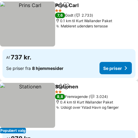
Prins Carl
Del
Føj til favoritter
Se priser
2 Stjerner
7,6
Godt
2.733
0.1 km til Kurt Wallander Paket
Møbleret udendørs terrasse
Se priser
737 kr.
Af
Se priser fra
8 hjemmesider
Se priser
Stationen
Del
Føj til favoritter
Se priser
2 Stjerner
8,8
Fremragende
3.024
0.4 km til Kurt Wallander Paket
Udsigt over Ystad Havn og færger
Se prise
Populært valg