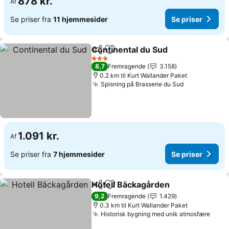
878 kr.
Af
Se priser fra
11 hjemmesider
Se priser
Continental du Sud
Del
Føj til favoritter
Se pris
3 Stjerner
8,7
Fremragende
3.158
0.2 km til Kurt Wallander Paket
Spisning på Brasserie du Sud
Se priser
1.091 kr.
Af
Se priser fra
7 hjemmesider
Se priser
Hotell Bäckagården
Del
Føj til favoritter
Se pris
9,2
Fremragende
1.429
0.3 km til Kurt Wallander Paket
Historisk bygning med unik atmosfære
Se pr