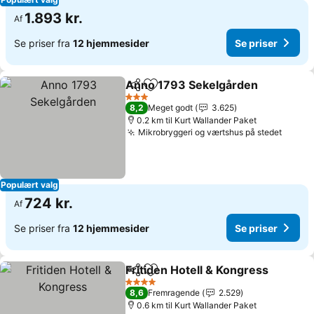
1.893 kr.
Af
Se priser fra
12 hjemmesider
Se priser
Anno 1793 Sekelgården
Del
Føj til favoritter
Se
3 Stjerner
8,2
Meget godt
3.625
0.2 km til Kurt Wallander Paket
Mikrobryggeri og værtshus på stedet
Se pri
Populært valg
724 kr.
Af
Se priser fra
12 hjemmesider
Se priser
Fritiden Hotell & Kongress
Del
Føj til favoritter
4 Stjerner
8,6
Fremragende
2.529
0.6 km til Kurt Wallander Paket