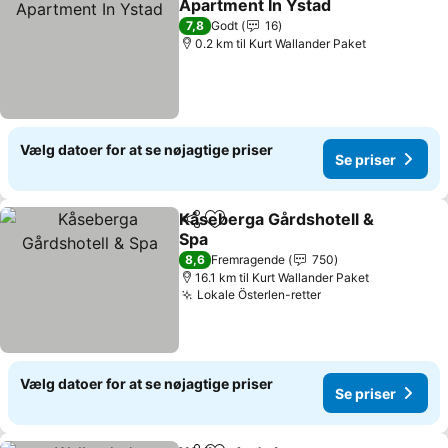
Apartment In Ystad
Se priser
7,8
Godt
16
0.2 km til Kurt Wallander Paket
Vælg datoer for at se nøjagtige priser
Se priser
Kåseberga Gårdshotell &
Del
Føj til favoritter
Spa
Se priser
8,6
Fremragende
750
16.1 km til Kurt Wallander Paket
Lokale Österlen-retter
Se priser
Vælg datoer for at se nøjagtige priser
Se priser