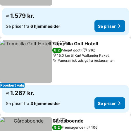
1.579 kr.
Af
Se priser fra
6 hjemmesider
Se priser
Tomelilla Golf Hotell
Del
Føj til favoritter
Se pri
8,2
Meget godt
216
15.0 km til Kurt Wallander Paket
Panoramisk udsigt fra restauranten
Se pris
Populært valg
1.267 kr.
Af
Se priser fra
3 hjemmesider
Se priser
Gårdsboende
Del
Føj til favoritter
Se priser
9,2
Fremragende
106