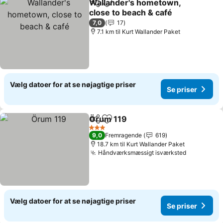
Wallander's hometown,
Del
Føj til favoritter
close to beach & café
Se priser
7,0
17
7.1 km til Kurt Wallander Paket
Vælg datoer for at se nøjagtige priser
Se priser
Örum 119
Del
Føj til favoritter
Se priser
3 Stjerner
9,0
Fremragende
619
18.7 km til Kurt Wallander Paket
Håndværksmæssigt isværksted
Se priser
Vælg datoer for at se nøjagtige priser
Se priser