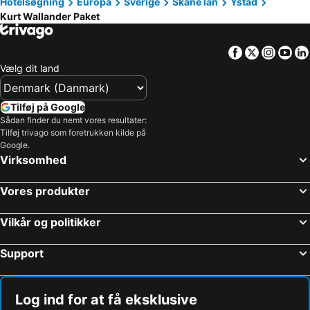
Hotelsøgning
Europa
Sverige
Skåne län
Ystad
Kurt Wallander Paket
Rådhuspladsen
Fisketorvet
BonBon-Land
Bella Center
Facebook
Twitter
Insta
Yo
Tylösand
Kongens Nytorv
Vælg dit land
Marienlyst
Operaen
Tisvildeleje
Christianshavn
Tilføj på Google
Roskilde Festival
Nørreport station
Sådan finder du nemt vores resultater:
Tilføj trivago som foretrukken kilde på
Malmö Centralstation
Møns Klint
Google.
Virksomhed
Indre By
Hornbæk Vest
Royal Copenhagen
Islands Brygge
Vores produkter
Hammershus
København Zoo
Knuthenborg
Dyrehaven
Vilkår og politikker
Strøget
Marielyst Golf Klub
Support
Snekkersten
Rørvig Strand ved
Christiania
Christiansborg Palace
Log ind for at få eksklusive
Kullabergs naturreservat och Naturum
Rostock Julemarked