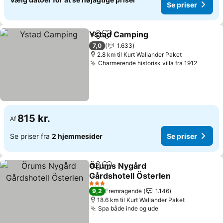
Se priser
Ystad Camping
Del
Føj til favoritter
Se priser
7,0
1.633
2.8 km til Kurt Wallander Paket
Charmerende historisk villa fra 1912
Se pris
815 kr.
Af
Se priser fra
2 hjemmesider
Se priser
Örums Nygård
Del
Føj til favoritter
Gårdshotell Österlen
Se priser
3 Stjerner
9,2
Fremragende
1.146
18.6 km til Kurt Wallander Paket
Spa både inde og ude
Se priser