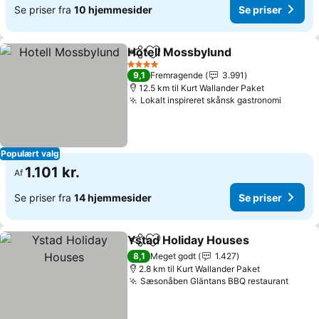
Se priser fra
10 hjemmesider
Se priser
Hotell Mossbylund
Del
Føj til favoritter
Se prise
4 Stjerner
9,1
Fremragende
3.991
12.5 km til Kurt Wallander Paket
Lokalt inspireret skånsk gastronomi
Se pris
Populært valg
1.101 kr.
Af
Se priser fra
14 hjemmesider
Se priser
Ystad Holiday Houses
Del
Føj til favoritter
Se p
8,1
Meget godt
1.427
2.8 km til Kurt Wallander Paket
Sæsonåben Gläntans BBQ restaurant
Se pr