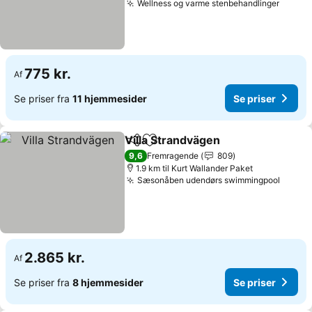
Wellness og varme stenbehandlinger
Se pri
775 kr.
Af
Se priser fra
11 hjemmesider
Se priser
Villa Strandvägen
Del
Føj til favoritter
Se priser
9,6
Fremragende
809
1.9 km til Kurt Wallander Paket
Sæsonåben udendørs swimmingpool
Se pri
2.865 kr.
Af
Se priser fra
8 hjemmesider
Se priser