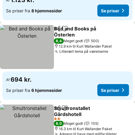
1.123 kr.
Af
Se priser fra
8 hjemmesider
Se priser
Bed and Books på
Del
Føj til favoritter
Österlen
Se priser
8,4
Meget godt
500
12.9 km til Kurt Wallander Paket
Litterært tema på værelserne
Se priser
694 kr.
Af
Se priser fra
6 hjemmesider
Se priser
Smultronstallet
Del
Føj til favoritter
Gårdshotell
Se priser
2 Stjerner
8,0
Meget godt
105
16.3 km til Kurt Wallander Paket
Adgang til have med grillfaciliteter