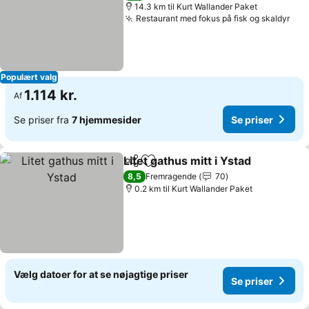
14.3 km til Kurt Wallander Paket
Restaurant med fokus på fisk og skaldyr
Se 
Populært valg
1.114 kr.
Af
Se priser fra
7 hjemmesider
Se priser
Litet gathus mitt i Ystad
Del
Føj til favoritter
Se
8,5
Fremragende
70
0.2 km til Kurt Wallander Paket
Vælg datoer for at se nøjagtige priser
Se priser