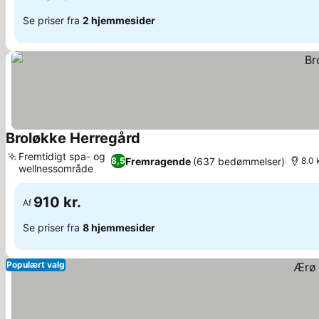
Se priser fra
2 hjemmesider
Broløkke Herregård
Se priser
Fremtidigt spa- og
Fremragende
(637 bedømmelser)
8,5
8.0 
wellnessområde
Se priser
910 kr.
Af
Se priser fra
8 hjemmesider
Populært valg