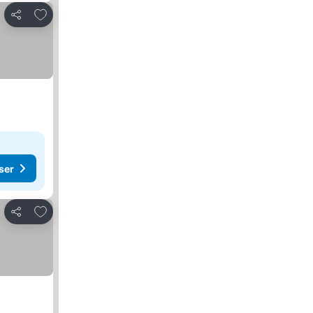
Føj til favoritter
Del
ser
Føj til favoritter
Del