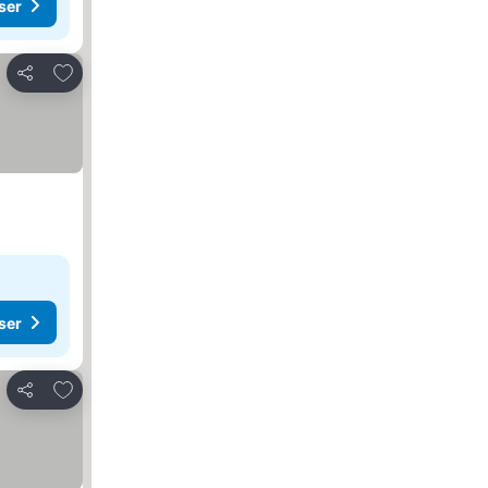
ser
Føj til favoritter
Del
ser
Føj til favoritter
Del