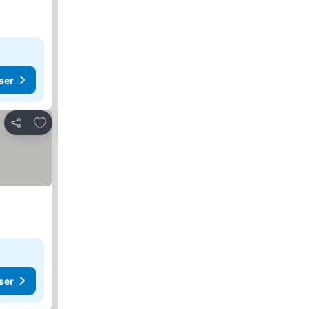
ser
Føj til favoritter
Del
ser