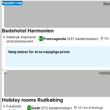
Populært valg
Badehotel Harmonien
Se priser
Italiensk-inspireret
Fremragende
(437 bedømmelser)
8,5
16.1
strandrestaurant
Se priser
Vælg datoer for at se nøjagtige priser
Holiday rooms Rudkøbing
Se priser
Fredfyldt
Godt
(273 bedømmelser)
7,5
14.1 km til Ristinge