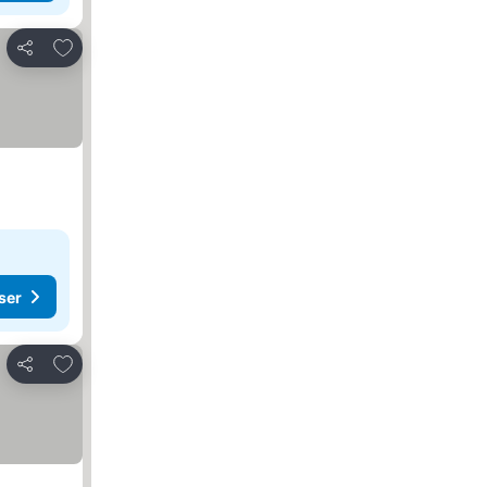
Føj til favoritter
Del
ser
Føj til favoritter
Del