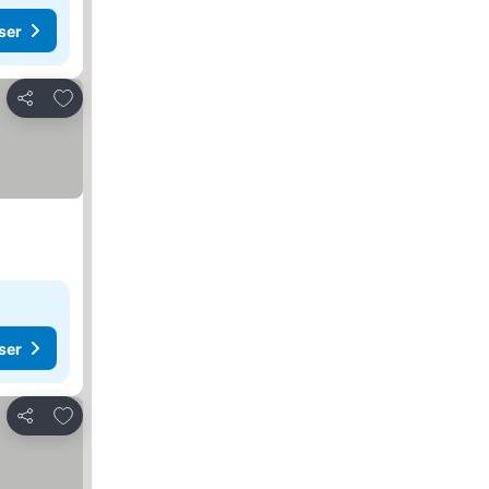
ser
Føj til favoritter
Del
ser
Føj til favoritter
Del