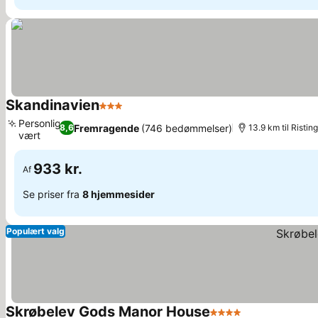
Skandinavien
3 Stjerner
Se priser
Personlig
Fremragende
(746 bedømmelser)
8,6
13.9 km til Ristin
vært
Se priser
933 kr.
Af
Se priser fra
8 hjemmesider
Populært valg
Skrøbelev Gods Manor House