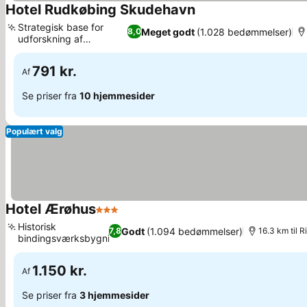
Hotel Rudkøbing Skudehavn
Se priser
Strategisk base for
Meget godt
(1.028 bedømmelser)
8,0
udforskning af
Se priser
Langeland
791 kr.
Af
Se priser fra
10 hjemmesider
Populært valg
Hotel Ærøhus
3 Stjerner
Se priser
Historisk
Godt
(1.094 bedømmelser)
7,8
16.3 km til R
bindingsværksbygning
Se priser
1.150 kr.
Af
Se priser fra
3 hjemmesider