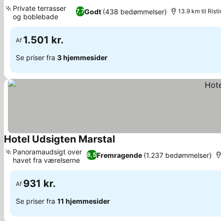
4 Stjerner
Se priser
Private terrasser
Godt
(438 bedømmelser)
7,7
13.9 km til Rist
og boblebade
Se priser
1.501 kr.
Af
Se priser fra
3 hjemmesider
Hotel Udsigten Marstal
Se priser
Panoramaudsigt over
Fremragende
(1.237 bedømmelser)
8,5
havet fra værelserne
Se priser
931 kr.
Af
Se priser fra
11 hjemmesider