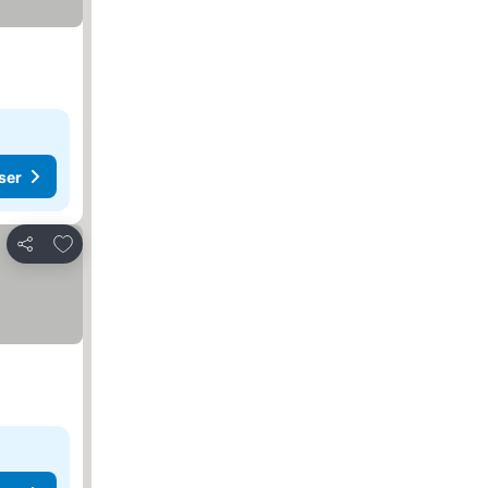
ser
Føj til favoritter
Del