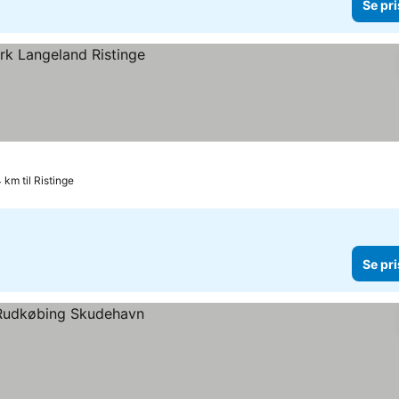
Se pri
 km til Ristinge
Se pri