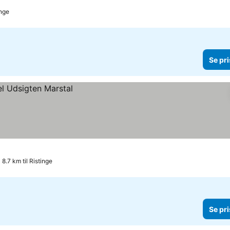
inge
Se pri
8.7 km til Ristinge
Se pri