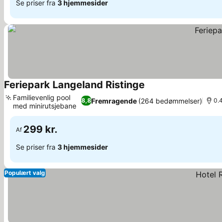
Se priser fra
3 hjemmesider
Feriepark Langeland Ristinge
Se priser
Familievenlig pool
Fremragende
(264 bedømmelser)
8,8
0.4
med minirutsjebane
Se priser
299 kr.
Af
Se priser fra
3 hjemmesider
Populært valg