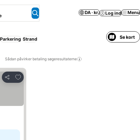
DA · kr.
Menu
Log ind
e
Se kort
Parkering
Strand
Sådan påvirker betaling søgeresultaterne
Føj til favoritter
Del