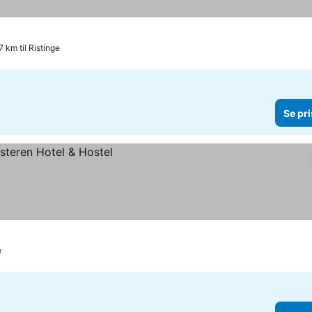
7 km til Ristinge
Se pri
e