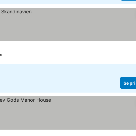
ge
Se pri