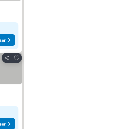
ser
Føj til favoritter
Del
ser