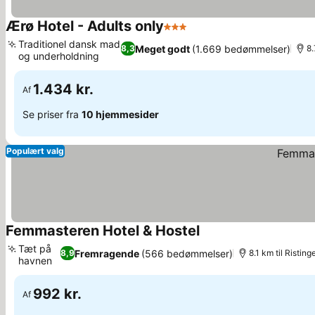
Ærø Hotel - Adults only
3 Stjerner
Se priser
Traditionel dansk mad
Meget godt
(1.669 bedømmelser)
8,3
8.
og underholdning
Se priser
1.434 kr.
Af
Se priser fra
10 hjemmesider
Populært valg
Femmasteren Hotel & Hostel
Se priser
Tæt på
Fremragende
(566 bedømmelser)
8,9
8.1 km til Risting
havnen
Se priser
992 kr.
Af