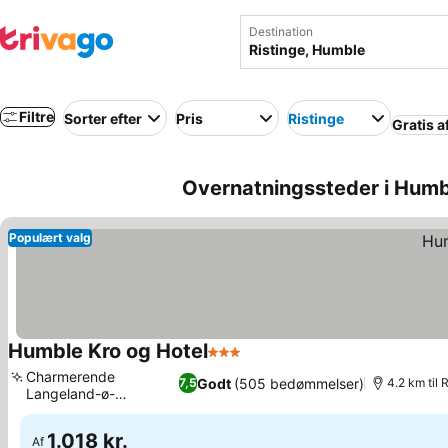
Destination
Filtre
Sorter efter
Pris
Ristinge
Gratis a
Overnatningssteder i Humb
Populært valg
Humble Kro og Hotel
3 Stjerner
Se priser
Charmerende
Godt
(505 bedømmelser)
7,5
4.2 km til 
Langeland-ø-
Se priser
omgivelser
1.018 kr.
Af