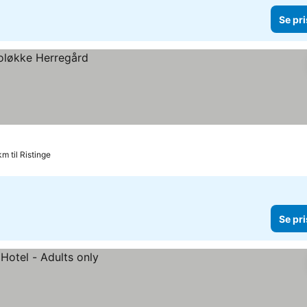
Se pri
km til Ristinge
Se pri