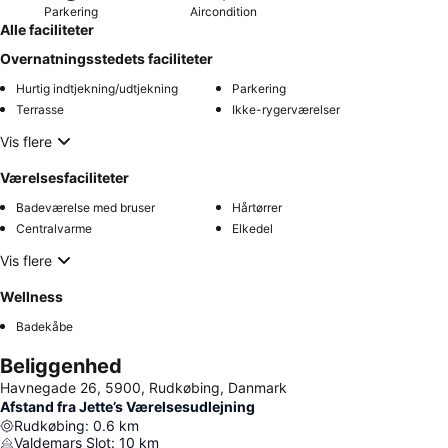
Parkering
Aircondition
Alle faciliteter
Overnatningsstedets faciliteter
Hurtig indtjekning/udtjekning
Parkering
Terrasse
Ikke-rygerværelser
Vis flere
Værelsesfaciliteter
Badeværelse med bruser
Hårtørrer
Centralvarme
Elkedel
Vis flere
Wellness
Badekåbe
Beliggenhed
Havnegade 26, 5900, Rudkøbing, Danmark
Afstand fra Jette’s Værelsesudlejning
Rudkøbing
:
0.6
km
Valdemars Slot
:
10
km