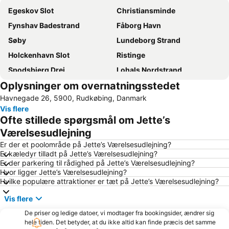
Egeskov Slot
Christiansminde
Fynshav Badestrand
Fåborg Havn
Søby
Lundeborg Strand
Holckenhavn Slot
Ristinge
Spodsbjerg Drej
Lohals Nordstrand
Oplysninger om overnatningsstedet
Egeskov veteranmuseum
Havnegade 26, 5900, Rudkøbing, Danmark
Vis flere
Ofte stillede spørgsmål om Jette’s
Værelsesudlejning
Er der et poolområde på Jette’s Værelsesudlejning?
Er kæledyr tilladt på Jette’s Værelsesudlejning?
Er der parkering til rådighed på Jette’s Værelsesudlejning?
Hvor ligger Jette’s Værelsesudlejning?
Hvilke populære attraktioner er tæt på Jette’s Værelsesudlejning?
Vis flere
De priser og ledige datoer, vi modtager fra bookingsider, ændrer sig
hele tiden. Det betyder, at du ikke altid kan finde præcis det samme