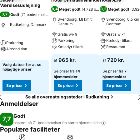
Værelsesudlejning
8,4
8,2
Meget godt
(
4.728 bedømmelser
Meget godt
)
(
3.92
7,7
Godt
(
71 bedømmelser
)
Svendborg, 1.8 km til
Svendborg, 0.5 km t
Centrum
Centrum
Rudkøbing, Danmark
Gratis wi-fi
Gratis wi-fi
Parkering
Kæledyr tilladt
Parkering
Kæledyr tilladt
Restaurant
Aircondition
965 kr.
720 kr.
af
af
Vælg datoer for at se
nøjagtige priser
Se priser fra
14
Se priser fra
7
hjemmesider
hjemmesider
Se priser
Se priser
Se priser
Se alle overnatningssteder i Rudkøbing
Anmeldelser
Godt
7,7
baseret på 71 bedømmelser fra større
hjemmesider
Populære faciliteter