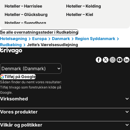
Hoteller – Harrislee
Hoteller – Kolding
Hoteller – Glücksburg
Hoteller – Kiel
Hoteller – Svendborg
Se alle overnatningssteder i Rudkøbing
Hotelsøgning
Europa
Danmark
Region Syddanmark
Rudkøbing
Jette’s Værelsesudlejning
Facebook
Twitter
Insta
Yo
Tilføj på Google
Sådan finder du nemt vores resultater:
Tilføj trivago som foretrukken kilde på
Google.
Virksomhed
Vores produkter
Vilkår og politikker