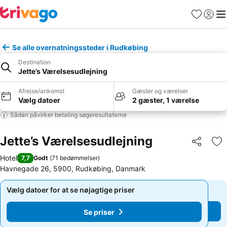
Favoritter
Log ind
Me
Se alle overnatningssteder i Rudkøbing
Destination
Jette’s Værelsesudlejning
Afrejse/ankomst
Gæster og værelser
Vælg datoer
2 gæster, 1 værelse
Sådan påvirker betaling søgeresultaterne
Jette’s Værelsesudlejning
Del
Føj
Hotel
7,7
Godt
(
71 bedømmelser
)
Havnegade 26, 5900, Rudkøbing, Danmark
Vælg datoer for at se nøjagtige priser
Vælg datoer for at se nøjagtige priser
Se priser
Se priser