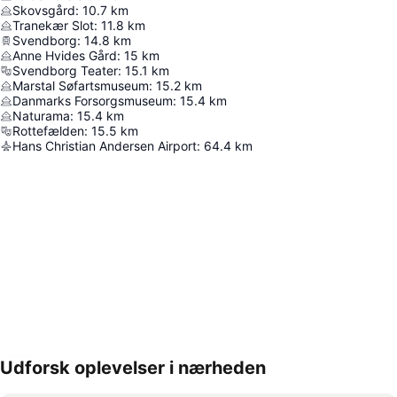
Skovsgård
:
10.7
km
Tranekær Slot
:
11.8
km
Svendborg
:
14.8
km
Anne Hvides Gård
:
15
km
Svendborg Teater
:
15.1
km
Marstal Søfartsmuseum
:
15.2
km
Danmarks Forsorgsmuseum
:
15.4
km
Naturama
:
15.4
km
Rottefælden
:
15.5
km
Hans Christian Andersen Airport
:
64.4
km
Udforsk oplevelser i nærheden
Udvid kort