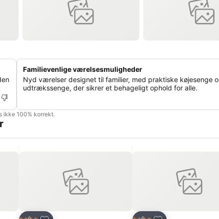
Familievenlige værelsesmuligheder
den
Nyd værelser designet til familier, med praktiske køjesenge 
udtrækssenge, der sikrer et behageligt ophold for alle.
is ikke 100% korrekt.
r
Føj til favoritter
Føj til favoritter
Hotel
Hotel