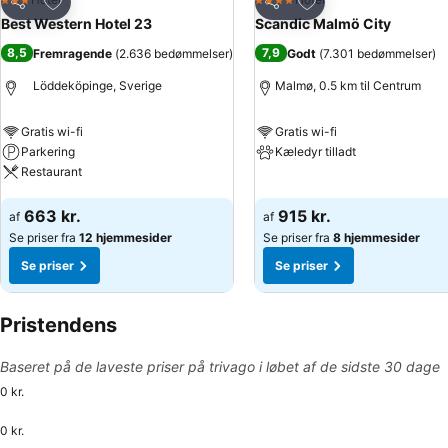
3 Stjerner
4 Stjerner
Del
Del
Best Western Hotel 23
Scandic Malmö City
8,5
7,9
Fremragende
(
2.636 bedømmelser
)
Godt
(
7.301 bedømmelser
)
Löddeköpinge, Sverige
Malmø, 0.5 km til Centrum
Gratis wi-fi
Gratis wi-fi
Parkering
Kæledyr tilladt
Restaurant
Se priser
Se priser
663 kr.
915 kr.
af
af
Se priser fra
12 hjemmesider
Se priser fra
8 hjemmesider
Se priser
Se priser
Pristendens
Baseret på de laveste priser på trivago i løbet af de sidste 30 dage
0 kr.
0 kr.