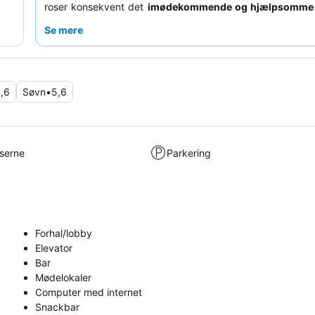
roser konsekvent det
imødekommende og hjælpsomme 
og den fremragende, varierede
morgenmadsbuffet
, der
Se mere
den unikke amerikanske restaurant i 50'er-stil. For et virkel
ophold kan du overveje at anmode om et værelse, der 
fra hovedvejen, da den effektive lydisolering sikrer et roligt
,6
Søvn
•
5,6
lserne
Parkering
Forhal/lobby
Elevator
Bar
Mødelokaler
Computer med internet
Snackbar