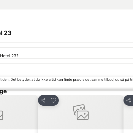
l 23
 Hotel 23?
tiden. Det betyder, at du ikke altid kan finde præcis det samme tilbud, du så på tr
nge
Føj til favoritter
Del
Del