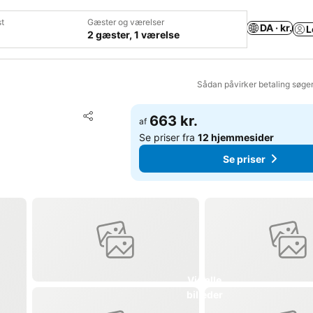
t
Gæster og værelser
DA · kr.
L
2 gæster, 1 værelse
Sådan påvirker betaling søge
Føj til favoritter
663 kr.
af
Del
Se priser fra
12 hjemmesider
Se priser