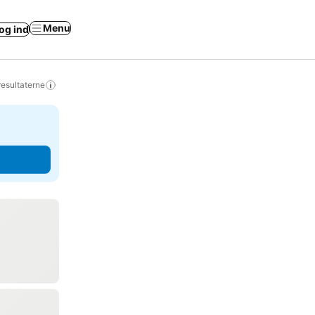
Menu
og ind
resultaterne