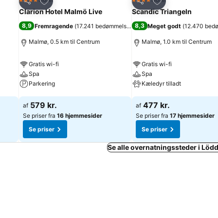
4 Stjerner
4 Stjerner
Del
Del
Clarion Hotel Malmö Live
Scandic Triangeln
8,9
8,3
Fremragende
(
17.241 bedømmelser
)
Meget godt
(
12.470 bed
Malmø, 0.5 km til Centrum
Malmø, 1.0 km til Centrum
Gratis wi-fi
Gratis wi-fi
Spa
Spa
Parkering
Kæledyr tilladt
Se priser
Se priser
579 kr.
477 kr.
af
af
Se priser fra
16 hjemmesider
Se priser fra
17 hjemmesider
Se priser
Se priser
Se alle overnatningssteder i Lö