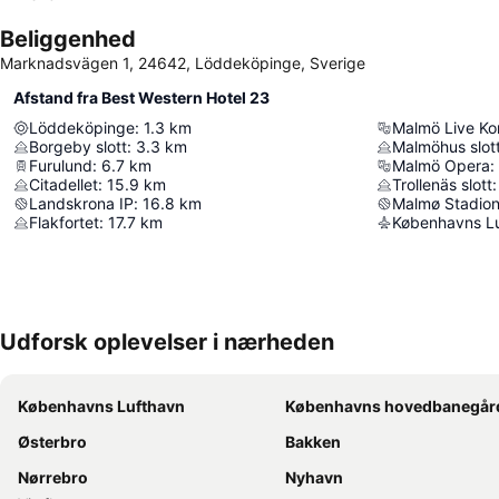
Beliggenhed
Marknadsvägen 1, 24642, Löddeköpinge, Sverige
Afstand fra Best Western Hotel 23
Löddeköpinge
:
1.3
km
Malmö Live Ko
Borgeby slott
:
3.3
km
Malmöhus slot
Furulund
:
6.7
km
Malmö Opera
:
Citadellet
:
15.9
km
Trollenäs slott
:
Landskrona IP
:
16.8
km
Malmø Stadio
Flakfortet
:
17.7
km
Københavns L
Udforsk oplevelser i nærheden
Københavns Lufthavn
Københavns hovedbanegår
Østerbro
Bakken
Nørrebro
Nyhavn