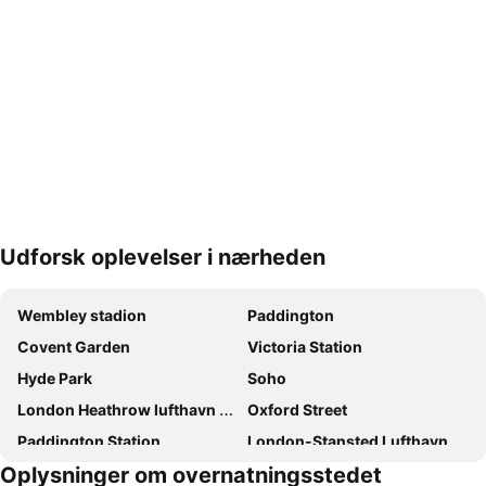
Udforsk oplevelser i nærheden
Udvid kort
Wembley stadion
Paddington
Covent Garden
Victoria Station
Hyde Park
Soho
London Heathrow lufthavn (LHR)
Oxford Street
Paddington Station
London-Stansted Lufthavn
Oplysninger om overnatningsstedet
Kensington
London Gatwick Airport