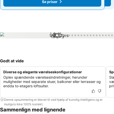
Se priser
Se priser
1 / 22
Godt at vide
Diverse og elegante værelseskonfigurationer
Sp
Oplev spændende værelsesindretninger, herunder
Sl
muligheder med separate stuer, balkoner eller terrasser og
væ
endda to-etagers loftsuiter.
pr
Denne opsummering er blevet til ved hjælp af kunstig intelligens og er
muligvis ikke 100% korrekt.
Sammenlign med lignende