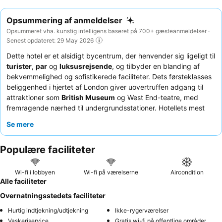
Opsummering af anmeldelser
Opsummeret vha. kunstig intelligens baseret på 700+ gæsteanmeldelser ·
Senest opdateret: 29 May 2026
Dette hotel er et alsidigt bycentrum, der henvender sig ligeligt til
turister
,
par
og
luksusrejsende
, og tilbyder en blanding af
bekvemmelighed og sofistikerede faciliteter. Dets førsteklasses
beliggenhed i hjertet af London giver uovertruffen adgang til
attraktioner som
British Museum
og West End-teatre, med
fremragende nærhed til undergrundsstationer. Hotellets mest
fremtrædende funktion er dets
private biografsal
, der kan prale
Se mere
af et skarpt projektionssystem og komfortable siddepladser for
en fordybende underholdningsoplevelse. Gæsterne roser
Populære faciliteter
konsekvent personalets varme og opmærksomhed, og
restauranten modtager anerkendelse for sin lækre mad, især
oste-kroketterne og risottoen. For en virkelig forhøjet oplevelse
Wi-fi i lobbyen
Wi-fi på værelserne
Aircondition
kan du overveje at booke et værelse med stue og terrasse for
Alle faciliteter
ekstra plads og luksus.
Overnatningsstedets faciliteter
Hurtig indtjekning/udtjekning
Ikke-rygerværelser
Vaskeriservice
Gratis wi-fi på offentlige områder