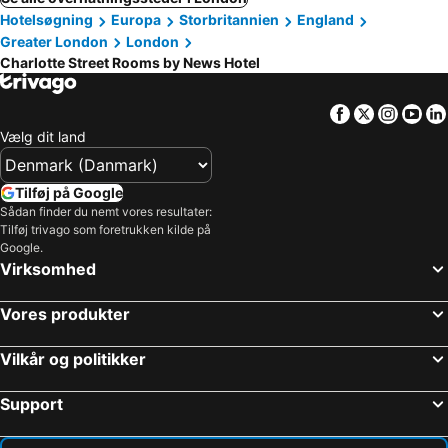
Hotelsøgning
Europa
Storbritannien
England
Greater London
London
Charlotte Street Rooms by News Hotel
Facebook
Twitter
Insta
Yo
Vælg dit land
Tilføj på Google
Sådan finder du nemt vores resultater:
Tilføj trivago som foretrukken kilde på
Google.
Virksomhed
Vores produkter
Vilkår og politikker
Support