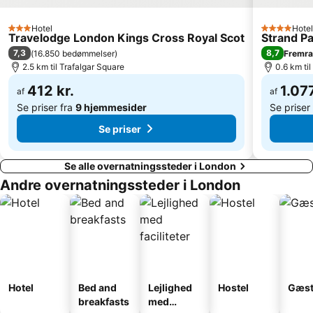
Westminster
The City
Euston Station
The London Eye
Hotel
Hotel
3 Stjerner
4 Stjerner
Travelodge London Kings Cross Royal Scot
Strand P
Buckingham Palace
Trafalgar Square
7,3
8,7
(
16.850 bedømmelser
)
Fremr
ExCeL
St Pancras Station
2.5 km til Trafalgar Square
0.6 km ti
412 kr.
1.077
af
af
Se priser fra
9 hjemmesider
Se priser
Se priser
Se alle overnatningssteder i London
Andre overnatningssteder i London
Hotel
Bed and
Lejlighed
Hostel
Gæst
breakfasts
med