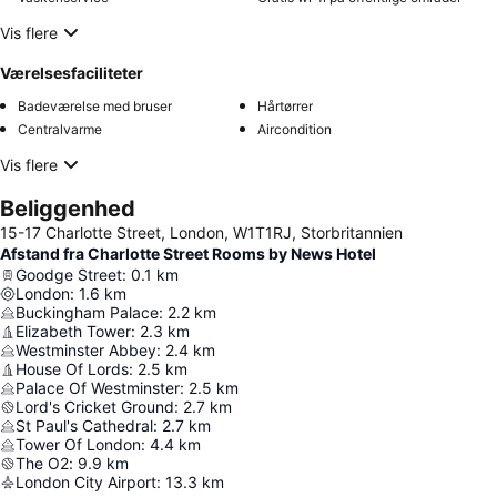
Vis flere
Værelsesfaciliteter
Badeværelse med bruser
Hårtørrer
Centralvarme
Aircondition
Vis flere
Beliggenhed
15-17 Charlotte Street, London, W1T1RJ, Storbritannien
Afstand fra Charlotte Street Rooms by News Hotel
Goodge Street
:
0.1
km
London
:
1.6
km
Buckingham Palace
:
2.2
km
Elizabeth Tower
:
2.3
km
Westminster Abbey
:
2.4
km
House Of Lords
:
2.5
km
Palace Of Westminster
:
2.5
km
Lord's Cricket Ground
:
2.7
km
St Paul's Cathedral
:
2.7
km
Tower Of London
:
4.4
km
The O2
:
9.9
km
London City Airport
:
13.3
km