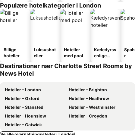
faciliteter
Populære hotelkategorier i London
Billige
Luksushot
Hoteller
Kæledyrsv
Spah
hoteller
eller
med pool
enlige
r
hoteller
Destinationer nær Charlotte Street Rooms by
News Hotel
Hoteller – London
Hoteller – Brighton
Hoteller – Oxford
Hoteller – Heathrow
Hoteller – Stansted
Hoteller – Westminster
Hoteller – Hounslow
Hoteller – Croydon
Hoteller – Gatwick
Se alle overnatningssteder i London