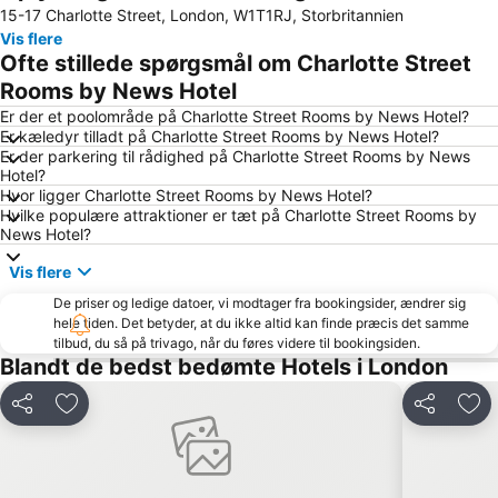
15-17 Charlotte Street, London, W1T1RJ, Storbritannien
Liverpool Street Station
Piccadilly Circus
Vis flere
Camden Town
Emirates Stadium
Ofte stillede spørgsmål om Charlotte Street
Bloomsbury
Notting Hill
Rooms by News Hotel
Big Ben
Bayswater
Er der et poolområde på Charlotte Street Rooms by News Hotel?
Er kæledyr tilladt på Charlotte Street Rooms by News Hotel?
Tottenham Hotspur Stadium
Kings Cross
Er der parkering til rådighed på Charlotte Street Rooms by News
Hotel?
Tottenham
Mayfair
Hvor ligger Charlotte Street Rooms by News Hotel?
Earls Court
London Bridge
Hvilke populære attraktioner er tæt på Charlotte Street Rooms by
News Hotel?
Wembley
King's Cross Station
Vis flere
Shoreditch
Marylebone
De priser og ledige datoer, vi modtager fra bookingsider, ændrer sig
Waterloo Station
South Kensington
hele tiden. Det betyder, at du ikke altid kan finde præcis det samme
The O2 Arena
Islington
tilbud, du så på trivago, når du føres videre til bookingsiden.
Blandt de bedst bedømte Hotels i London
Victoria
Tower Bridge
Russell Square
St Giles
Del
Føj til favoritter
Del
Føj 
Stratford Station
Picadilly Circus Station
Leicester Square
Covent Garden