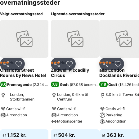
overnatningssteder
Valgt overnatningssted
Lignende overnatningssteder
Hotel
Hotel
Hotel
3 Stjerner
3 Stjerner
4 Stjerner
Del
Føj til favoritter
Del
Føj til favoritter
Del
Føj til fa
Charlotte Street
Zedwell Piccadilly
a&o London
Rooms by News Hotel
Circus
Docklands Riversi
9,0
7,8
7,8
Fremragende
(
2.324 bedømmelser
Godt
)
(
57.058 bedømmelser
)
Godt
(
15.426 be
London,
London, 0.6 km til
3.0 km til Tower Br
Storbritannien
Centrum
Gratis wi-fi
Gratis wi-fi
Gratis wi-fi
Aircondition
Aircondition
Parkering
Motionscenter
Aircondition
Se priser
Se priser
Se priser
1.152 kr.
504 kr.
363 kr.
af
af
af