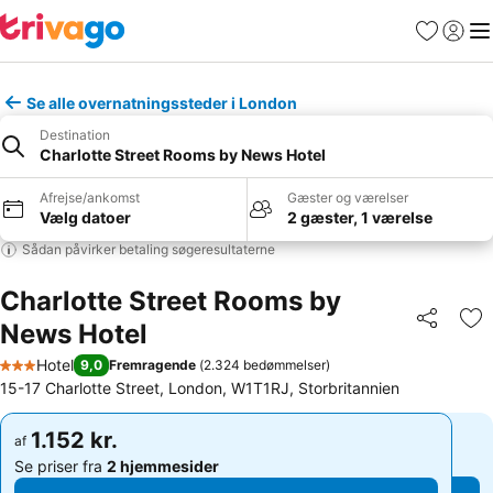
Favoritter
Log ind
Me
Se alle overnatningssteder i London
Destination
Charlotte Street Rooms by News Hotel
Afrejse/ankomst
Gæster og værelser
Vælg datoer
2 gæster, 1 værelse
Sådan påvirker betaling søgeresultaterne
Charlotte Street Rooms by
News Hotel
Del
Føj
Hotel
9,0
Fremragende
(
2.324 bedømmelser
)
3 Stjerner
15-17 Charlotte Street, London, W1T1RJ, Storbritannien
1.152 kr.
1.152 kr.
af
af
Se priser fra
2 hjemmesider
Se priser fra
2 hjemmesider