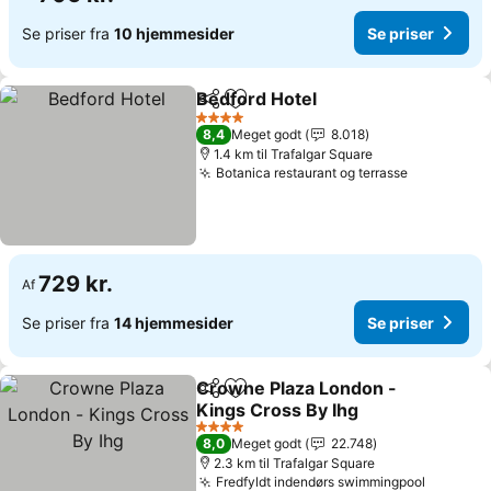
Se priser fra
10 hjemmesider
Se priser
Bedford Hotel
Del
Føj til favoritter
4 Stjerner
8,4
Meget godt
8.018
1.4 km til Trafalgar Square
Botanica restaurant og terrasse
729 kr.
Af
Se priser fra
14 hjemmesider
Se priser
Crowne Plaza London -
Del
Føj til favoritter
Kings Cross By Ihg
4 Stjerner
8,0
Meget godt
22.748
2.3 km til Trafalgar Square
Fredfyldt indendørs swimmingpool