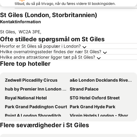
tilbud, du så på trivago, når du føres videre til bookingsiden.
St Giles (London, Storbritannien)
Kontaktinformation
St Giles
,
WC2A 3PE
,
Ofte stillede spørgsmål om St Giles
Hvorfor er St Giles så populær i London?
Hvilke overnatningssteder findes der nær St Giles?
Hvilke andre attraktioner ligger tæt på St Giles?
Flere top hoteller
Zedwell Piccadilly Circus
a&o London Docklands Riverside
hub by Premier Inn London Shoreditch
Strand Palace
Royal National Hotel
STG Hotel Oxford Street
Park Grand Paddington Court
Park Grand Hyde Park
Point A London Shoreditch
Virgin Hotels London - Shoreditch
Flere seværdigheder i St Giles
Travelodge London Wembley
Grand Royale Hyde Park
Travelodge London Central City Road
Premier Inn London Hammersmith (Shepherds Bush Road) hotel