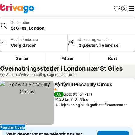
Favoritter
Log ind
Me
Destination
St Giles, London
Afrejse/ankomst
Gæster og værelser
Vælg datoer
2 gæster, 1 værelse
Sorter
Filtrer
Kort
Overnatningssteder i London nær St Giles
Sådan påvirker betaling søgeresultaterne
Zedwell Piccadilly Circus
Del
Føj til favoritter
1 Stjerner
7,9
Godt
51.714
0.8 km til St Giles
Højteknologisk døgnåbent fitnesscenter
Populært valg
Vælg datoer for at se nøjagtige priser