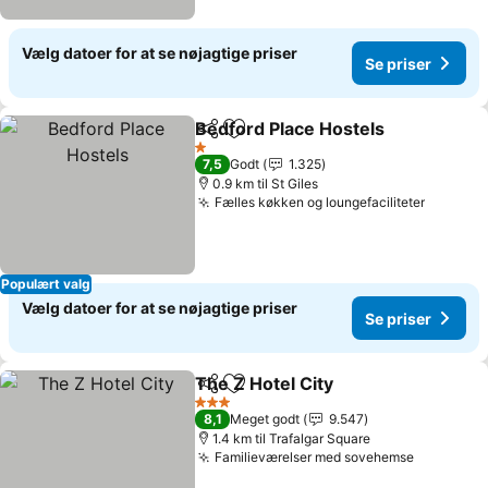
Vælg datoer for at se nøjagtige priser
Se priser
Bedford Place Hostels
Del
Føj til favoritter
1 Stjerner
7,5
Godt
1.325
0.9 km til St Giles
Fælles køkken og loungefaciliteter
Populært valg
Vælg datoer for at se nøjagtige priser
Se priser
The Z Hotel City
Del
Føj til favoritter
3 Stjerner
8,1
Meget godt
9.547
1.4 km til Trafalgar Square
Familieværelser med sovehemse