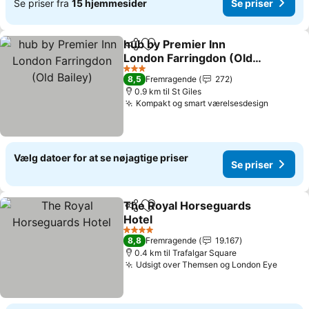
Se priser fra
15 hjemmesider
Se priser
hub by Premier Inn
Del
Føj til favoritter
London Farringdon (Old
Bailey)
3 Stjerner
8,5
Fremragende
272
0.9 km til St Giles
Kompakt og smart værelsesdesign
Vælg datoer for at se nøjagtige priser
Se priser
The Royal Horseguards
Del
Føj til favoritter
Hotel
4 Stjerner
8,8
Fremragende
19.167
0.4 km til Trafalgar Square
Udsigt over Themsen og London Eye