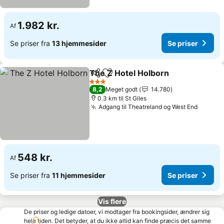
1.982 kr.
Af
Se priser fra
13 hjemmesider
Se priser
The Z Hotel Holborn
Del
Føj til favoritter
3 Stjerner
8,2
Meget godt
14.780
0.3 km til St Giles
Adgang til Theatreland og West End
548 kr.
Af
Se priser fra
11 hjemmesider
Se priser
Vis flere
De priser og ledige datoer, vi modtager fra bookingsider, ændrer sig
hele tiden. Det betyder, at du ikke altid kan finde præcis det samme