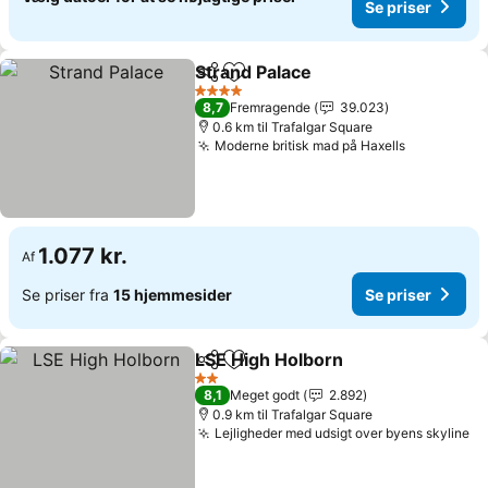
Se priser
Strand Palace
Del
Føj til favoritter
4 Stjerner
8,7
Fremragende
39.023
0.6 km til Trafalgar Square
Moderne britisk mad på Haxells
1.077 kr.
Af
Se priser fra
15 hjemmesider
Se priser
LSE High Holborn
Del
Føj til favoritter
2 Stjerner
8,1
Meget godt
2.892
0.9 km til Trafalgar Square
Lejligheder med udsigt over byens skyline