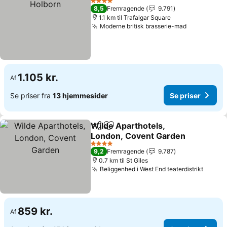
4 Stjerner
8,5
Fremragende
9.791
1.1 km til Trafalgar Square
Moderne britisk brasserie-mad
1.105 kr.
Af
Se priser fra
13 hjemmesider
Se priser
Wilde Aparthotels,
Del
Føj til favoritter
London, Covent Garden
4 Stjerner
9,2
Fremragende
9.787
0.7 km til St Giles
Beliggenhed i West End teaterdistrikt
859 kr.
Af