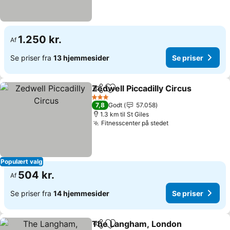
1.250 kr.
Af
Se priser fra
13 hjemmesider
Se priser
Zedwell Piccadilly Circus
Del
Føj til favoritter
3 Stjerner
7,8
Godt
57.058
1.3 km til St Giles
Fitnesscenter på stedet
Populært valg
504 kr.
Af
Se priser fra
14 hjemmesider
Se priser
The Langham, London
Del
Føj til favoritter