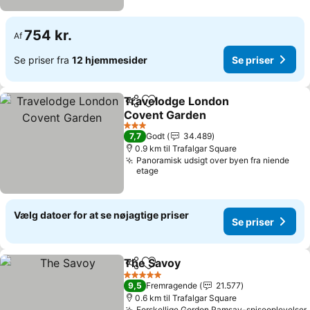
754 kr.
Af
Se priser fra
12 hjemmesider
Se priser
Travelodge London
Del
Føj til favoritter
Covent Garden
3 Stjerner
7,7
Godt
34.489
0.9 km til Trafalgar Square
Panoramisk udsigt over byen fra niende
etage
Vælg datoer for at se nøjagtige priser
Se priser
The Savoy
Del
Føj til favoritter
5 Stjerner
9,5
Fremragende
21.577
0.6 km til Trafalgar Square
Forskellige Gordon Ramsay-spiseoplevelser