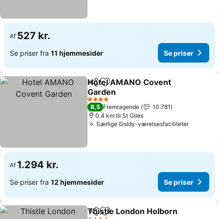
527 kr.
Af
Se priser fra
11 hjemmesider
Se priser
Hotel AMANO Covent
Del
Føj til favoritter
Garden
4 Stjerner
8,5
Fremragende
10.781
0.4 km til St Giles
Særlige Goldy-værelsesfaciliteter
1.294 kr.
Af
Se priser fra
12 hjemmesider
Se priser
Thistle London Holborn
Del
Føj til favoritter