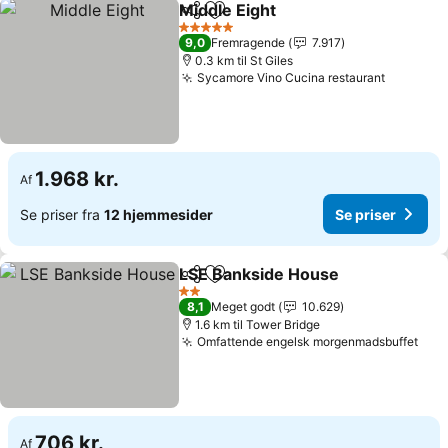
Middle Eight
Del
Føj til favoritter
5 Stjerner
9,0
Fremragende
7.917
0.3 km til St Giles
Sycamore Vino Cucina restaurant
1.968 kr.
Af
Se priser fra
12 hjemmesider
Se priser
LSE Bankside House
Del
Føj til favoritter
2 Stjerner
8,1
Meget godt
10.629
1.6 km til Tower Bridge
Omfattende engelsk morgenmadsbuffet
706 kr.
Af