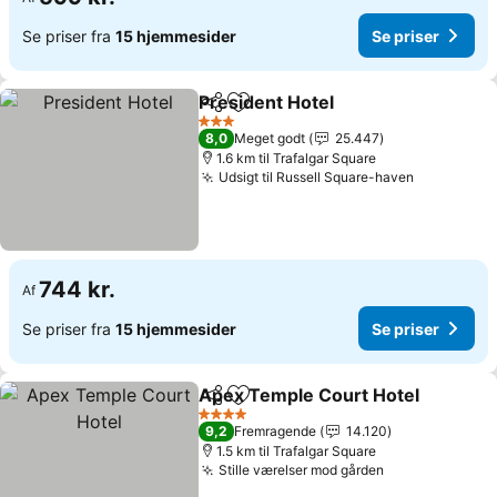
Se priser fra
15 hjemmesider
Se priser
President Hotel
Del
Føj til favoritter
3 Stjerner
8,0
Meget godt
25.447
1.6 km til Trafalgar Square
Udsigt til Russell Square-haven
744 kr.
Af
Se priser fra
15 hjemmesider
Se priser
Apex Temple Court Hotel
Del
Føj til favoritter
4 Stjerner
9,2
Fremragende
14.120
1.5 km til Trafalgar Square
Stille værelser mod gården