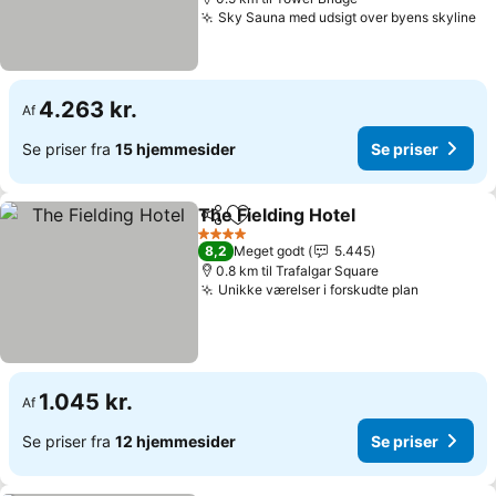
Sky Sauna med udsigt over byens skyline
4.263 kr.
Af
Se priser fra
15 hjemmesider
Se priser
The Fielding Hotel
Del
Føj til favoritter
4 Stjerner
8,2
Meget godt
5.445
0.8 km til Trafalgar Square
Unikke værelser i forskudte plan
1.045 kr.
Af
Se priser fra
12 hjemmesider
Se priser