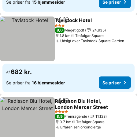
Se priser fra
15 hjemmesider
Se priser
Tavistock Hotel
Del
Føj til favoritter
3 Stjerner
8,0
Meget godt
24.935
1.8 km til Trafalgar Square
Udsigt over Tavistock Square Garden
682 kr.
Af
Se priser fra
16 hjemmesider
Se priser
Radisson Blu Hotel,
Del
Føj til favoritter
London Mercer Street
4 Stjerner
8,9
Fremragende
11.128
0.7 km til Trafalgar Square
Erfaren seniorkoncierge