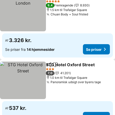
5 Stjerner
9,4
Fremragende
8.930
1.5 km til Trafalgar Square
Chuan Body + Soul fristed
3.326 kr.
Af
Se priser fra
14 hjemmesider
Se priser
STG Hotel Oxford Street
Del
Føj til favoritter
3 Stjerner
7,0
41.201
1.0 km til Trafalgar Square
Panoramisk udsigt over byens tage
537 kr.
Af