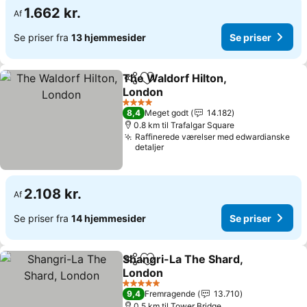
1.662 kr.
Af
Se priser fra
13 hjemmesider
Se priser
The Waldorf Hilton,
Del
Føj til favoritter
London
4 Stjerner
8,4
Meget godt
14.182
0.8 km til Trafalgar Square
Raffinerede værelser med edwardianske
detaljer
2.108 kr.
Af
Se priser fra
14 hjemmesider
Se priser
Shangri-La The Shard,
Del
Føj til favoritter
London
5 Stjerner
9,4
Fremragende
13.710
0.5 km til Tower Bridge