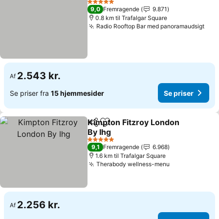
5 Stjerner
9,0
Fremragende
9.871
0.8 km til Trafalgar Square
Radio Rooftop Bar med panoramaudsigt
2.543 kr.
Af
Se priser fra
15 hjemmesider
Se priser
Kimpton Fitzroy London
Del
Føj til favoritter
By Ihg
5 Stjerner
9,1
Fremragende
6.968
1.6 km til Trafalgar Square
Therabody wellness-menu
2.256 kr.
Af