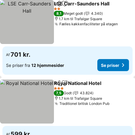
LSE Carr-Saunders Hall
Del
Føj til favoritter
2 Stjerner
8,1
Meget godt
4.340
1.7 km til Trafalgar Square
Fælles køkkenfaciliteter på etagen
701 kr.
Af
Se priser fra
12 hjemmesider
Se priser
Royal National Hotel
Del
Føj til favoritter
3 Stjerner
7,5
Godt
43.824
1.7 km til Trafalgar Square
Traditionel britisk London Pub
599 kr.
Af