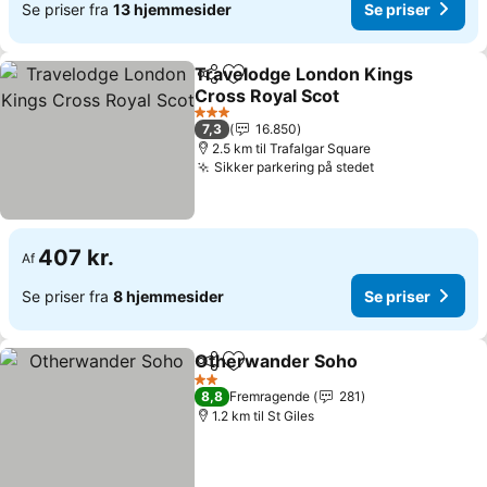
Se priser fra
13 hjemmesider
Se priser
Travelodge London Kings
Del
Føj til favoritter
Cross Royal Scot
3 Stjerner
7,3
16.850
2.5 km til Trafalgar Square
Sikker parkering på stedet
407 kr.
Af
Se priser fra
8 hjemmesider
Se priser
Otherwander Soho
Del
Føj til favoritter
2 Stjerner
8,8
Fremragende
281
1.2 km til St Giles