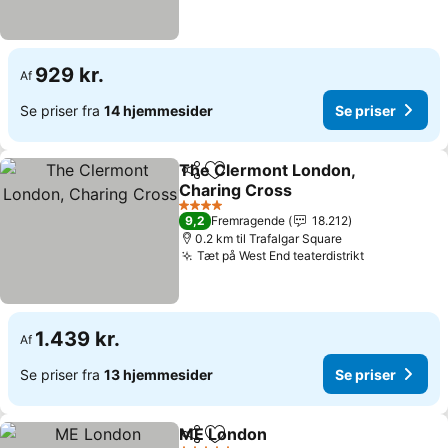
929 kr.
Af
Se priser fra
14 hjemmesider
Se priser
The Clermont London,
Del
Føj til favoritter
Charing Cross
4 Stjerner
9,2
Fremragende
18.212
0.2 km til Trafalgar Square
Tæt på West End teaterdistrikt
1.439 kr.
Af
Se priser fra
13 hjemmesider
Se priser
ME London
Del
Føj til favoritter