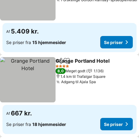
5.409 kr.
Af
Se priser fra
15 hjemmesider
Se priser
Grange Portland Hotel
Del
Føj til favoritter
4 Stjerner
8,0
Meget godt
1.136
1.4 km til Trafalgar Square
Adgang til Ajala Spa
667 kr.
Af
Se priser fra
18 hjemmesider
Se priser