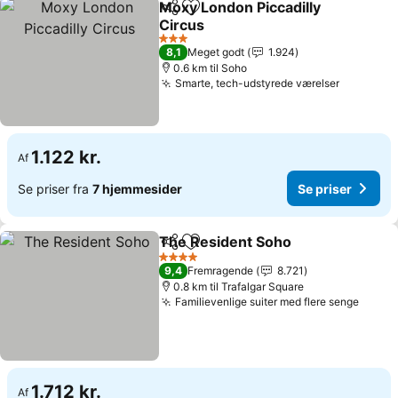
Moxy London Piccadilly
Del
Føj til favoritter
Circus
3 Stjerner
8,1
Meget godt
1.924
0.6 km til Soho
Smarte, tech-udstyrede værelser
1.122 kr.
Af
Se priser fra
7 hjemmesider
Se priser
The Resident Soho
Del
Føj til favoritter
4 Stjerner
9,4
Fremragende
8.721
0.8 km til Trafalgar Square
Familievenlige suiter med flere senge
1.712 kr.
Af