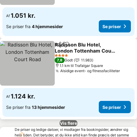
1.051 kr.
Af
Se priser fra
4 hjemmesider
Se priser
Radisson Blu Hotel,
Del
Føj til favoritter
London Tottenham Court
Road
4 Stjerner
7,8
Godt
11.983
1.1 km til Trafalgar Square
Alsidige event- og fitnessfaciliteter
1.124 kr.
Af
Se priser fra
13 hjemmesider
Se priser
Vis flere
De priser og ledige datoer, vi modtager fra bookingsider, ændrer sig
hele tiden. Det betyder, at du ikke altid kan finde præcis det samme