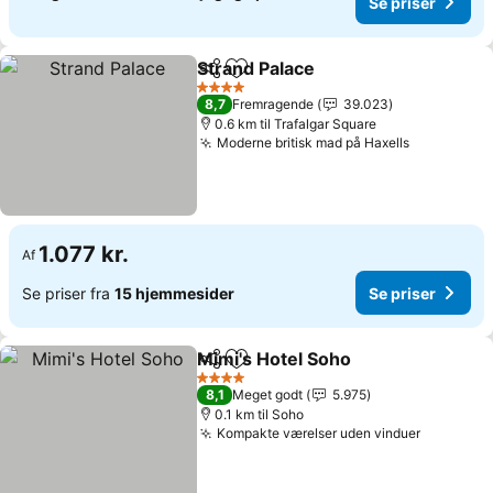
Se priser
Strand Palace
Del
Føj til favoritter
4 Stjerner
8,7
Fremragende
39.023
0.6 km til Trafalgar Square
Moderne britisk mad på Haxells
1.077 kr.
Af
Se priser fra
15 hjemmesider
Se priser
Mimi's Hotel Soho
Del
Føj til favoritter
4 Stjerner
8,1
Meget godt
5.975
0.1 km til Soho
Kompakte værelser uden vinduer