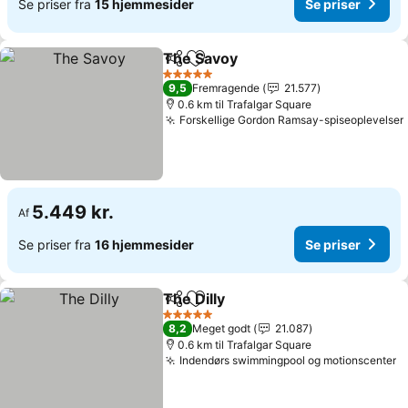
Se priser fra
15 hjemmesider
Se priser
The Savoy
Del
Føj til favoritter
5 Stjerner
9,5
Fremragende
21.577
0.6 km til Trafalgar Square
Forskellige Gordon Ramsay-spiseoplevelser
5.449 kr.
Af
Se priser fra
16 hjemmesider
Se priser
The Dilly
Del
Føj til favoritter
5 Stjerner
8,2
Meget godt
21.087
0.6 km til Trafalgar Square
Indendørs swimmingpool og motionscenter