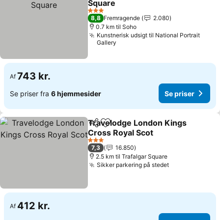
Square
3 Stjerner
8,8
Fremragende
2.080
0.7 km til Soho
Kunstnerisk udsigt til National Portrait
Gallery
743 kr.
Af
Se priser fra
6 hjemmesider
Se priser
Travelodge London Kings
Del
Føj til favoritter
Cross Royal Scot
3 Stjerner
7,3
16.850
2.5 km til Trafalgar Square
Sikker parkering på stedet
412 kr.
Af