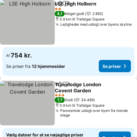
LSE High Holborn
Del
Føj til favoritter
2 Stjerner
8,1
Meget godt
2.892
0.9 km til Trafalgar Square
Lejligheder med udsigt over byens skyline
754 kr.
Af
Se priser fra
12 hjemmesider
Se priser
Travelodge London
Del
Føj til favoritter
Covent Garden
3 Stjerner
7,7
Godt
34.489
0.9 km til Trafalgar Square
Panoramisk udsigt over byen fra niende
etage
Vælg datoer for at se nøjagtige priser