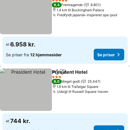
5 Stjerner
9,4
Fremragende
8.801
1.4 km til Buckingham Palace
Fredfyldt japansk-inspireret spa-pool
6.958 kr.
Af
Se priser fra
12 hjemmesider
Se priser
President Hotel
Del
Føj til favoritter
3 Stjerner
8,0
Meget godt
25.447
1.6 km til Trafalgar Square
Udsigt til Russell Square-haven
744 kr.
Af