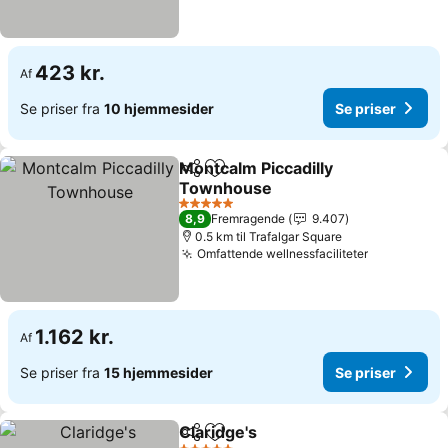
423 kr.
Af
Se priser fra
10 hjemmesider
Se priser
Montcalm Piccadilly
Del
Føj til favoritter
Townhouse
5 Stjerner
8,9
Fremragende
9.407
0.5 km til Trafalgar Square
Omfattende wellnessfaciliteter
1.162 kr.
Af
Se priser fra
15 hjemmesider
Se priser
Claridge's
Del
Føj til favoritter