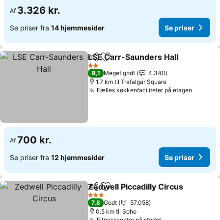
3.326 kr.
Af
Se priser fra
14 hjemmesider
Se priser
LSE Carr-Saunders Hall
Del
Føj til favoritter
2 Stjerner
8,1
Meget godt
4.340
1.7 km til Trafalgar Square
Fælles køkkenfaciliteter på etagen
700 kr.
Af
Se priser fra
12 hjemmesider
Se priser
Zedwell Piccadilly Circus
Del
Føj til favoritter
3 Stjerner
7,8
Godt
57.058
0.5 km til Soho
Fitnesscenter på stedet