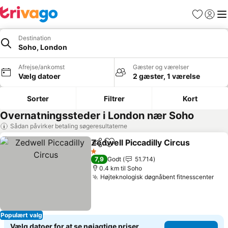
Favoritter
Log ind
Me
Destination
Soho, London
Afrejse/ankomst
Gæster og værelser
Vælg datoer
2 gæster, 1 værelse
Sorter
Filtrer
Kort
Overnatningssteder i London nær Soho
Sådan påvirker betaling søgeresultaterne
Zedwell Piccadilly Circus
Del
Føj til favoritter
1 Stjerner
7,9
Godt
51.714
0.4 km til Soho
Højteknologisk døgnåbent fitnesscenter
Populært valg
Vælg datoer for at se nøjagtige priser