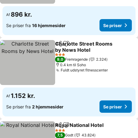
896 kr.
Af
Se priser fra
16 hjemmesider
Se priser
Charlotte Street Rooms
Del
Føj til favoritter
by News Hotel
3 Stjerner
9,0
Fremragende
2.324
0.4 km til Soho
Fuldt udstyret fitnesscenter
1.152 kr.
Af
Se priser fra
2 hjemmesider
Se priser
Royal National Hotel
Del
Føj til favoritter
3 Stjerner
7,5
Godt
43.824