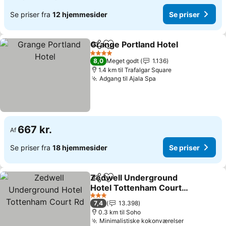
Se priser fra
12 hjemmesider
Se priser
Grange Portland Hotel
Del
Føj til favoritter
4 Stjerner
8,0
Meget godt
1.136
1.4 km til Trafalgar Square
Adgang til Ajala Spa
667 kr.
Af
Se priser fra
18 hjemmesider
Se priser
Zedwell Underground
Del
Føj til favoritter
Hotel Tottenham Court
Rd
3 Stjerner
7,4
13.398
0.3 km til Soho
Minimalistiske kokonværelser