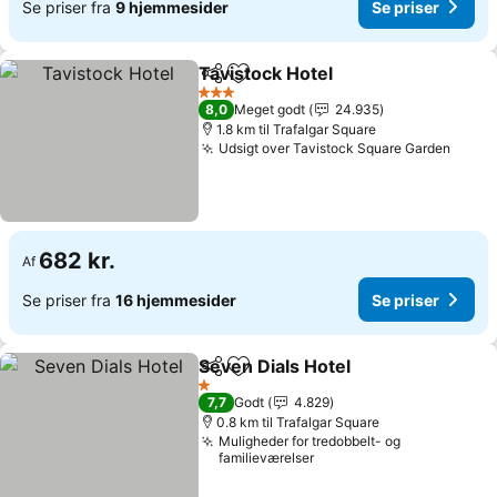
Se priser fra
9 hjemmesider
Se priser
Tavistock Hotel
Del
Føj til favoritter
3 Stjerner
8,0
Meget godt
24.935
1.8 km til Trafalgar Square
Udsigt over Tavistock Square Garden
682 kr.
Af
Se priser fra
16 hjemmesider
Se priser
Seven Dials Hotel
Del
Føj til favoritter
1 Stjerner
7,7
Godt
4.829
0.8 km til Trafalgar Square
Muligheder for tredobbelt- og
familieværelser