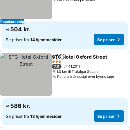
Populært valg
504 kr.
Af
Se priser fra
14 hjemmesider
Se priser
STG Hotel Oxford Street
Del
Føj til favoritter
3 Stjerner
7,0
41.201
1.0 km til Trafalgar Square
Panoramisk udsigt over byens tage
586 kr.
Af
Se priser fra
13 hjemmesider
Se priser