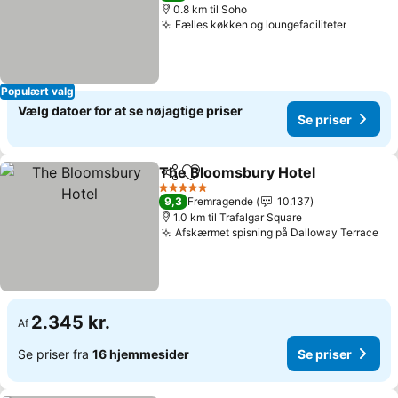
0.8 km til Soho
Fælles køkken og loungefaciliteter
Populært valg
Vælg datoer for at se nøjagtige priser
Se priser
The Bloomsbury Hotel
Del
Føj til favoritter
5 Stjerner
9,3
Fremragende
10.137
1.0 km til Trafalgar Square
Afskærmet spisning på Dalloway Terrace
2.345 kr.
Af
Se priser fra
16 hjemmesider
Se priser