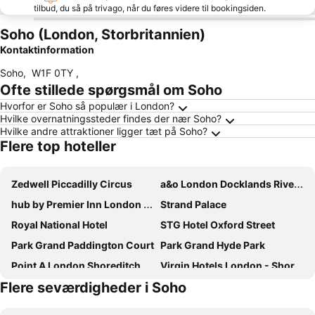
tilbud, du så på trivago, når du føres videre til bookingsiden.
Soho (London, Storbritannien)
Kontaktinformation
Soho
,
W1F 0TY
,
Ofte stillede spørgsmål om Soho
Hvorfor er Soho så populær i London?
Hvilke overnatningssteder findes der nær Soho?
Hvilke andre attraktioner ligger tæt på Soho?
Flere top hoteller
Zedwell Piccadilly Circus
a&o London Docklands Riverside
hub by Premier Inn London Shoreditch
Strand Palace
Royal National Hotel
STG Hotel Oxford Street
Park Grand Paddington Court
Park Grand Hyde Park
Point A London Shoreditch
Virgin Hotels London - Shoreditch
Flere seværdigheder i Soho
Travelodge London Wembley
Grand Royale Hyde Park
Travelodge London Central City Road
Premier Inn London Hammersmith (Shepherds Bush Road) hotel