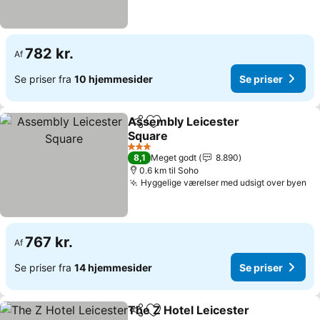
782 kr.
Af
Se priser fra
10 hjemmesider
Se priser
Assembly Leicester
Del
Føj til favoritter
Square
3 Stjerner
8,1
Meget godt
8.890
0.6 km til Soho
Hyggelige værelser med udsigt over byen
767 kr.
Af
Se priser fra
14 hjemmesider
Se priser
The Z Hotel Leicester
Del
Føj til favoritter