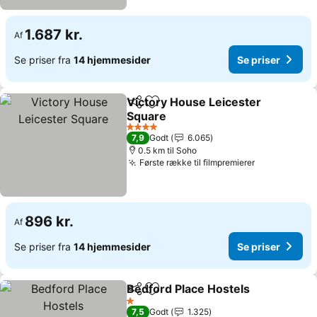
1.687 kr.
Af
Se priser fra
14 hjemmesider
Se priser
Victory House Leicester
Del
Føj til favoritter
Square
4 Stjerner
7,9
Godt
6.065
0.5 km til Soho
Første række til filmpremierer
896 kr.
Af
Se priser fra
14 hjemmesider
Se priser
Bedford Place Hostels
Del
Føj til favoritter
1 Stjerner
7,5
Godt
1.325