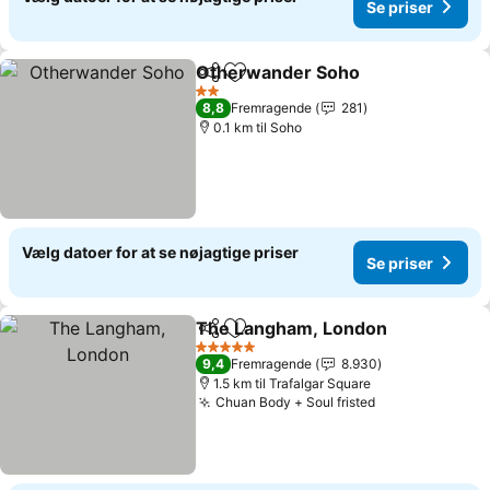
Se priser
Otherwander Soho
Del
Føj til favoritter
2 Stjerner
8,8
Fremragende
281
0.1 km til Soho
Vælg datoer for at se nøjagtige priser
Se priser
The Langham, London
Del
Føj til favoritter
5 Stjerner
9,4
Fremragende
8.930
1.5 km til Trafalgar Square
Chuan Body + Soul fristed