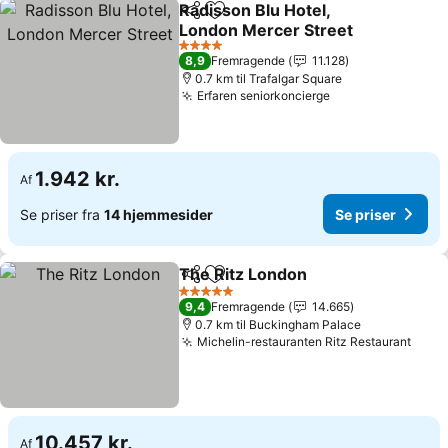
Radisson Blu Hotel,
Del
Føj til favoritter
London Mercer Street
4 Stjerner
8,9
Fremragende
11.128
0.7 km til Trafalgar Square
Erfaren seniorkoncierge
1.942 kr.
Af
Se priser fra
14 hjemmesider
Se priser
The Ritz London
Del
Føj til favoritter
5 Stjerner
9,4
Fremragende
14.665
0.7 km til Buckingham Palace
Michelin-restauranten Ritz Restaurant
10.457 kr.
Af