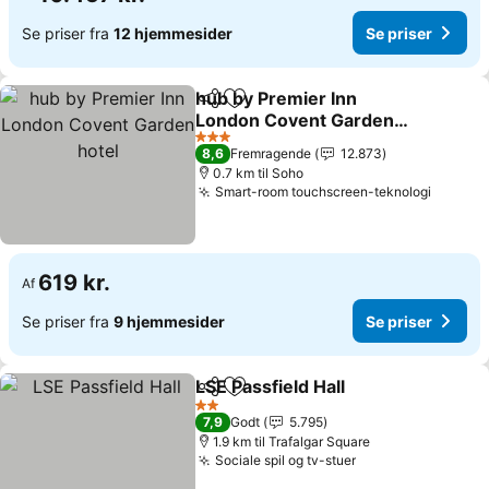
Se priser fra
12 hjemmesider
Se priser
hub by Premier Inn
Del
Føj til favoritter
London Covent Garden
hotel
3 Stjerner
8,6
Fremragende
12.873
0.7 km til Soho
Smart-room touchscreen-teknologi
619 kr.
Af
Se priser fra
9 hjemmesider
Se priser
LSE Passfield Hall
Del
Føj til favoritter
2 Stjerner
7,9
Godt
5.795
1.9 km til Trafalgar Square
Sociale spil og tv-stuer