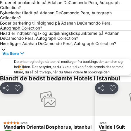
Den blå Moske (Sultanahmet)
Galata
Er der et poolområde på Adahan DeCamondo Pera, Autograph
Collection?
Sirkeci Tren Gari
Aksaray Metrostation
Er kæledyr tilladt på Adahan DeCamondo Pera, Autograph
Collection?
Taksim Gezi Parki
Istiklalgaden
Er der parkering til rådighed på Adahan DeCamondo Pera,
Uskudar
Atatürk Lufthavn Metrostation
Autograph Collection?
Hvad er indtjeknings- og udtjekningstidspunkterne på Adahan
Bakırköy
Bosphorusfloden
DeCamondo Pera, Autograph Collection?
Hvor ligger Adahan DeCamondo Pera, Autograph Collection?
Zeytinburnu
Hagia Sophia
Ortakoy
Eyup Sultan Mosque
Vis flere
Osmanbey Subway Station
Kagithane
De priser og ledige datoer, vi modtager fra bookingsider, ændrer sig
hele tiden. Det betyder, at du ikke altid kan finde præcis det samme
Umraniye
Kartal
tilbud, du så på trivago, når du føres videre til bookingsiden.
Blandt de bedst bedømte Hotels i Istanbul
İstanbul Congress Center
Viaport Outlet
Cevahir Mall
Esenler
Del
Føj til favoritter
Del
Føj til f
Sariyer
Buyukada (Prinseøerne)
Topkapı Palace
Tuzla
Kabataş Port
Bosphorus Bridge
Levent Subway Station
Gungoren
Hotel
Hotel
5 Stjerner
Mandarin Oriental Bosphorus, Istanbul
Valide i Suit
Maltepe
Haydarpasa Limani