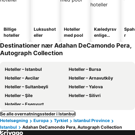
Billige
Luksushot
Hoteller
Kæledyrsv
Spah
hoteller
eller
med pool
enlige
r
hoteller
Destinationer nær Adahan DeCamondo Pera,
Autograph Collection
Hoteller – Istanbul
Hoteller – Bursa
Hoteller – Avcilar
Hoteller – Arnavutköy
Hoteller – Sultanbeyli
Hoteller – Yalova
Hoteller – Şile
Hoteller – Silivri
Hoteller – Esenyurt
Se alle overnatningssteder i Istanbul
Hotelsøgning
Europa
Tyrkiet
Istanbul Province
Istanbul
Adahan DeCamondo Pera, Autograph Collection