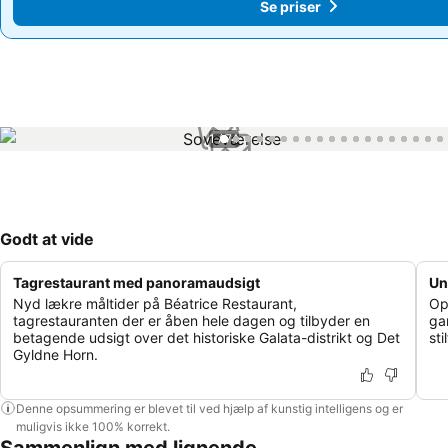
Se priser
Se priser
1 / 74
Godt at vide
Tagrestaurant med panoramaudsigt
Un
Nyd lækre måltider på Béatrice Restaurant,
Op
tagrestauranten der er åben hele dagen og tilbyder en
ga
betagende udsigt over det historiske Galata-distrikt og Det
st
Gyldne Horn.
Denne opsummering er blevet til ved hjælp af kunstig intelligens og er
muligvis ikke 100% korrekt.