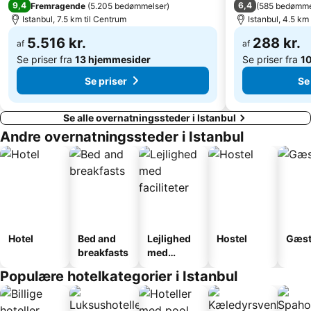
9,4
6,4
Fremragende
(
5.205 bedømmelser
)
(
585 bedømme
Istanbul, 7.5 km til Centrum
Istanbul, 4.5 km
5.516 kr.
288 kr.
af
af
Se priser fra
13 hjemmesider
Se priser fra
1
Se priser
Se
Se alle overnatningssteder i Istanbul
Andre overnatningssteder i Istanbul
Hotel
Bed and
Lejlighed
Hostel
Gæst
breakfasts
med
faciliteter
Populære hotelkategorier i Istanbul