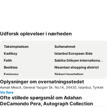
Udforsk oplevelser i nærheden
Udvid kort
Taksimpladsen
Sultanahmet
Kadikoy
Istanbul European Side
Fatih
Sabiha Gökçen Internationale lufthavn
Besiktas
Nisantasi shopping district
Eminonu
Sirkeci togstation
Oplysninger om overnatningsstedet
Den blå Moske (Sultanahmet)
Istanbul Anatolian Side
Asmalı Mescit, General Yazgan Sk. No.14, 34430, Istanbul, Tyrkiet
Istanbul Airport
Karakoy Limani
Vis flere
Den store Bazar istanbul
Galata-tårnet
Ofte stillede spørgsmål om Adahan
Taksim Metro Station
Pendik
DeCamondo Pera, Autograph Collection