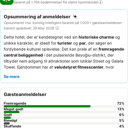
baseret på 1.764 bedømmelser fra større
hjemmesider
Opsummering af anmeldelser
Opsummeret vha. kunstig intelligens baseret på 1.000+ gæsteanmeldelser ·
Senest opdateret: 29 May 2026
Dette hotel, der er kendetegnet ved sin
historiske charme
og
unikke karakter, er ideelt for
turister
og
par
, der søger en
fordybende kulturel oplevelse. Det kan prale af en
fremragende
central beliggenhed
i det pulserende Beyoğlu-distrikt, der
tilbyder nem adgang til attraktioner som Istiklal Street og Galata
Tower. Ejendommen har et
veludstyret fitnesscenter
, hvor
gæsterne kan opretholde deres træningsrutiner. Gæsterne roser
Se mere
konsekvent personalets enestående venlighed og
opmærksomhed samt den
omfattende og lækre morgenmad
med traditionelle tyrkiske retter. For en virkelig mindeværdig
Gæsteanmeldelser
oplevelse kan du overveje at besøge
tagrestauranten
for en
fantastisk udsigt over byen, især ved solnedgang.
Fremragende
72
%
Meget godt
13
%
Godt
6
%
Rimeligt
5
%
Skuffende
4
%