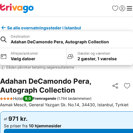
Favoritter
Log ind
Me
Se alle overnatningssteder i Istanbul
Destination
Adahan DeCamondo Pera, Autograph Collection
Afrejse/ankomst
Gæster og værelser
Vælg datoer
2 gæster, 1 værelse
Sådan påvirker betaling søgeresultaterne
Adahan DeCamondo Pera,
Autograph Collection
Del
Føj
Hotel
9,0
Fremragende
(
1.764 bedømmelser
)
4 Stjerner
Asmalı Mescit, General Yazgan Sk. No.14, 34430, Istanbul, Tyrkiet
971 kr.
971 kr.
af
af
Se priser fra
10 hjemmesider
Se priser fra
10 hjemmesider