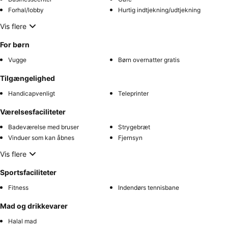
Forhal/lobby
Hurtig indtjekning/udtjekning
Vis flere
For børn
Vugge
Børn overnatter gratis
Tilgængelighed
Handicapvenligt
Teleprinter
Værelsesfaciliteter
Badeværelse med bruser
Strygebræt
Vinduer som kan åbnes
Fjernsyn
Vis flere
Sportsfaciliteter
Fitness
Indendørs tennisbane
Mad og drikkevarer
Halal mad