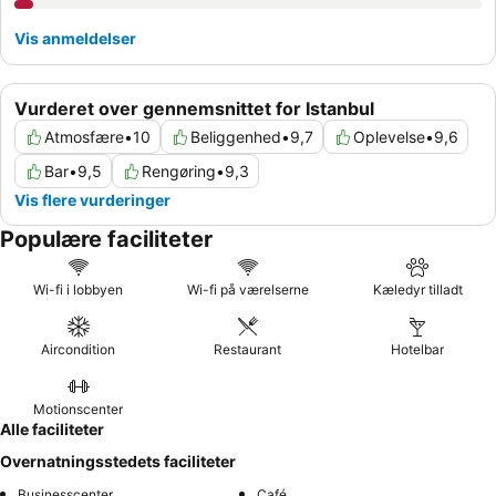
Vis anmeldelser
Vurderet over gennemsnittet for Istanbul
Atmosfære
•
10
Beliggenhed
•
9,7
Oplevelse
•
9,6
Bar
•
9,5
Rengøring
•
9,3
Vis flere vurderinger
Populære faciliteter
Wi-fi i lobbyen
Wi-fi på værelserne
Kæledyr tilladt
Aircondition
Restaurant
Hotelbar
Motionscenter
Alle faciliteter
Overnatningsstedets faciliteter
Businesscenter
Café