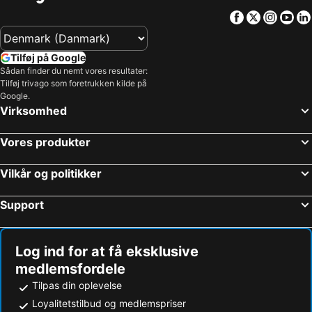
Facebook
Twitter
Insta
Yo
Tilføj på Google
Sådan finder du nemt vores resultater:
Tilføj trivago som foretrukken kilde på
Google.
Virksomhed
Vores produkter
Vilkår og politikker
Support
Log ind for at få eksklusive
medlemsfordele
Tilpas din oplevelse
Loyalitetstilbud og medlemspriser