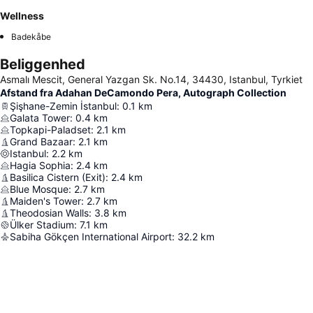
Wellness
Badekåbe
Beliggenhed
Asmalı Mescit, General Yazgan Sk. No.14, 34430, Istanbul, Tyrkiet
Afstand fra Adahan DeCamondo Pera, Autograph Collection
Şişhane-Zemin İstanbul
:
0.1
km
Galata Tower
:
0.4
km
Topkapi-Paladset
:
2.1
km
Grand Bazaar
:
2.1
km
Istanbul
:
2.2
km
Hagia Sophia
:
2.4
km
Basilica Cistern (Exit)
:
2.4
km
Blue Mosque
:
2.7
km
Maiden's Tower
:
2.7
km
Theodosian Walls
:
3.8
km
Ülker Stadium
:
7.1
km
Sabiha Gökçen International Airport
:
32.2
km