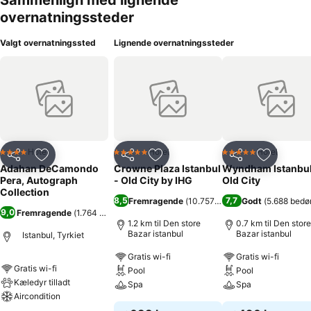
Sammenlign med lignende
overnatningssteder
Valgt overnatningssted
Lignende overnatningssteder
Hotel
Hotel
Hotel
4 Stjerner
5 Stjerner
5 Stjerner
Del
Føj til favoritter
Del
Føj til favoritter
Del
Føj til fa
Adahan DeCamondo
Crowne Plaza Istanbul
Wyndham Istanbu
Pera, Autograph
- Old City by IHG
Old City
Collection
8,5
7,7
Fremragende
(
10.757 bedømmelser
Godt
(
5.688 bedø
)
9,0
Fremragende
(
1.764 bedømmelser
)
1.2 km til Den store
0.7 km til Den store
Bazar istanbul
Bazar istanbul
Istanbul, Tyrkiet
Gratis wi-fi
Gratis wi-fi
Gratis wi-fi
Pool
Pool
Kæledyr tilladt
Spa
Spa
Aircondition