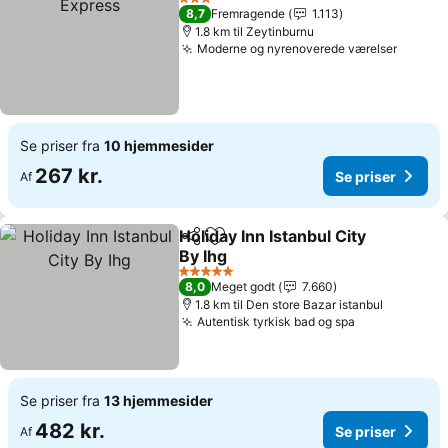
3 Stjerner
8,7
Fremragende
1.113
1.8 km til Zeytinburnu
Moderne og nyrenoverede værelser
Se priser fra
10 hjemmesider
267 kr.
Se priser
Af
Holiday Inn Istanbul City
Del
Føj til favoritter
By Ihg
5 Stjerner
8,0
Meget godt
7.660
1.8 km til Den store Bazar istanbul
Autentisk tyrkisk bad og spa
Se priser fra
13 hjemmesider
482 kr.
Se priser
Af