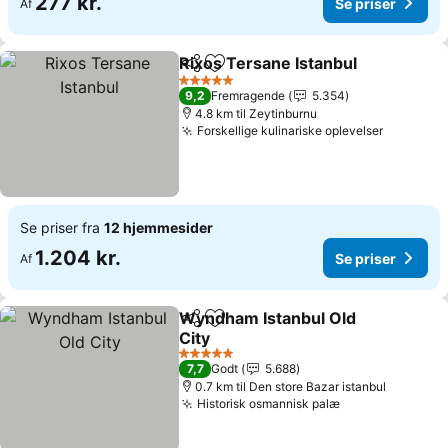
277 kr.
Se priser
Af
Rixos Tersane Istanbul
Del
Føj til favoritter
5 Stjerner
9,2
Fremragende
5.354
4.8 km til Zeytinburnu
Forskellige kulinariske oplevelser
Se priser fra
12 hjemmesider
1.204 kr.
Se priser
Af
Wyndham Istanbul Old
Del
Føj til favoritter
City
5 Stjerner
7,7
Godt
5.688
0.7 km til Den store Bazar istanbul
Historisk osmannisk palæ