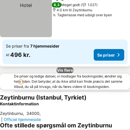
Del
Føj til favoritter
8,3
Meget godt
1.027
4.0 km til Zeytinburnu
Tagterrasse med udsigt over byen
Se priser fra
7 hjemmesider
496 kr.
Se priser
Af
Vis flere
De priser og ledige datoer, vi modtager fra bookingsider, ændrer sig
hele tiden. Det betyder, at du ikke altid kan finde præcis det samme
tilbud, du så på trivago, når du føres videre til bookingsiden.
Zeytinburnu (Istanbul, Tyrkiet)
Kontaktinformation
Zeytinburnu
,
34000
,
|
Officiel hjemmeside
Ofte stillede spørgsmål om Zeytinburnu