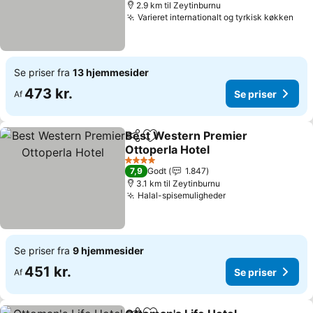
2.9 km til Zeytinburnu
Varieret internationalt og tyrkisk køkken
Se priser fra
13 hjemmesider
473 kr.
Se priser
Af
Best Western Premier
Del
Føj til favoritter
Ottoperla Hotel
4 Stjerner
7,9
Godt
1.847
3.1 km til Zeytinburnu
Halal-spisemuligheder
Se priser fra
9 hjemmesider
451 kr.
Se priser
Af