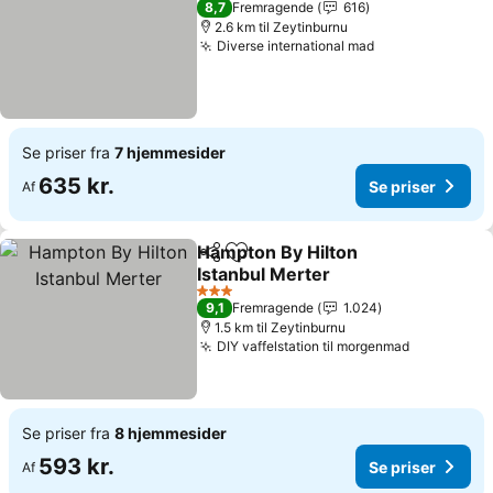
8,7
Fremragende
616
2.6 km til Zeytinburnu
Diverse international mad
Se priser fra
7 hjemmesider
635 kr.
Se priser
Af
Hampton By Hilton
Del
Føj til favoritter
Istanbul Merter
3 Stjerner
9,1
Fremragende
1.024
1.5 km til Zeytinburnu
DIY vaffelstation til morgenmad
Se priser fra
8 hjemmesider
593 kr.
Se priser
Af