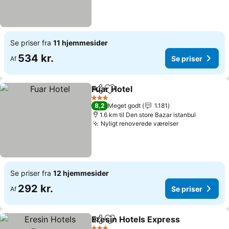
Se priser fra
11 hjemmesider
534 kr.
Se priser
Af
Fuar Hotel
Del
Føj til favoritter
3 Stjerner
8,2
Meget godt
1.181
1.6 km til Den store Bazar istanbul
Nyligt renoverede værelser
Se priser fra
12 hjemmesider
292 kr.
Se priser
Af
Eresin Hotels Express
Del
Føj til favoritter