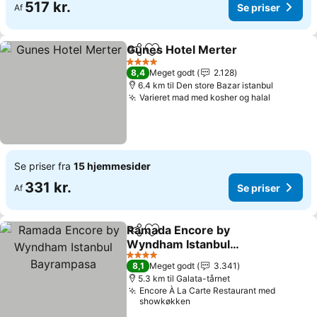
517 kr.
Se priser
Af
Gunes Hotel Merter
Del
Føj til favoritter
4 Stjerner
8,4
Meget godt
2.128
6.4 km til Den store Bazar istanbul
Varieret mad med kosher og halal
Se priser fra
15 hjemmesider
331 kr.
Se priser
Af
Ramada Encore by
Del
Føj til favoritter
Wyndham Istanbul
Bayrampasa
4 Stjerner
8,1
Meget godt
3.341
5.3 km til Galata-tårnet
Encore À La Carte Restaurant med
showkøkken