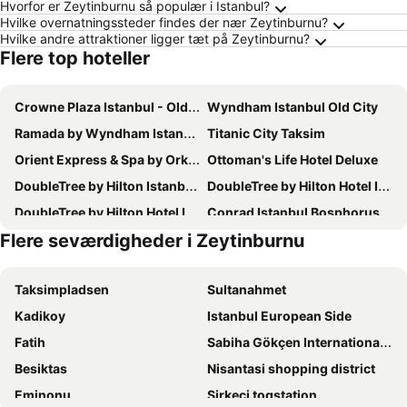
Hvorfor er Zeytinburnu så populær i Istanbul?
Hvilke overnatningssteder findes der nær Zeytinburnu?
Hvilke andre attraktioner ligger tæt på Zeytinburnu?
Flere top hoteller
Crowne Plaza Istanbul - Old City by IHG
Wyndham Istanbul Old City
Ramada by Wyndham Istanbul Pera
Titanic City Taksim
Orient Express & Spa by Orka Hotels
Ottoman's Life Hotel Deluxe
DoubleTree by Hilton Istanbul Topkapi
DoubleTree by Hilton Hotel Istanbul - Moda
DoubleTree by Hilton Hotel Istanbul - Piyalepasa
Conrad Istanbul Bosphorus
Flere seværdigheder i Zeytinburnu
Ramada by Wyndham Istanbul Old City
Legacy Ottoman Hotel
Valeria Antique 1892
Hilton Istanbul Kozyatagi
Taksimpladsen
Sultanahmet
The Marmara Pera
Swissotel The Bosphorus Istanbul
Kadikoy
Istanbul European Side
Sura Hagia Sophia Hotel
The Marmara Taksim
Fatih
Sabiha Gökçen Internationale lufthavn
Renaissance Istanbul Polat Bosphorus Hotel
Elite World Istanbul Taksim
Besiktas
Nisantasi shopping district
Sultan Hamit Hotel
Elite World İstanbul Florya
Eminonu
Sirkeci togstation
Mövenpick Istanbul Golden Horn
Amiral Palace Hotel Boutique Class