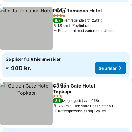
Porta Romanos Hotel
Del
Føj til favoritter
4 Stjerner
8,7
Fremragende
2.931
1.8 km til Zeytinburnu
Restaurant med varierede måltider
Se priser fra
6 hjemmesider
440 kr.
Se priser
Af
Golden Gate Hotel
Del
Føj til favoritter
Topkapı
3 Stjerner
8,1
Meget godt
1.058
3.6 km til Den store Bazar istanbul
Kaffeoplevelse af høj kvalitet