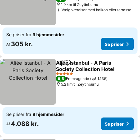
1.9 km til Zeytinburnu
Vælg værelser med balkon eller terrasse
Se priser fra
9 hjemmesider
305 kr.
Se priser
Af
Aliée Istanbul - A Paris
Del
Føj til favoritter
Society Collection Hotel
5 Stjerner
9,5
Fremragende
1.135
5.2 km til Zeytinburnu
Se priser fra
8 hjemmesider
4.088 kr.
Se priser
Af