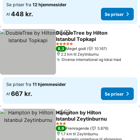
Se priser fra
12 hjemmesider
448 kr.
Se priser
Af
DoubleTree by Hilton
Del
Føj til favoritter
Istanbul Topkapi
5 Stjerner
8,3
Meget godt
10.167
2.2 km til Zeytinburnu
Diverse international og lokal mad
Se priser fra
11 hjemmesider
667 kr.
Se priser
Af
Hampton by Hilton
Del
Føj til favoritter
Istanbul Zeytinburnu
3 Stjerner
8,9
Fremragende
5.876
1.7 km til Zeytinburnu
Rummelig vinterhave til afslapning