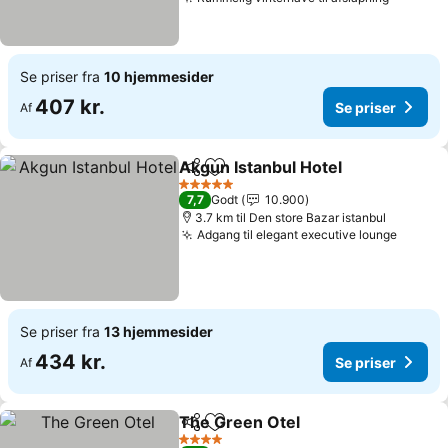
Se priser fra
10 hjemmesider
407 kr.
Se priser
Af
Akgun Istanbul Hotel
Del
Føj til favoritter
5 Stjerner
7,7
Godt
10.900
3.7 km til Den store Bazar istanbul
Adgang til elegant executive lounge
Se priser fra
13 hjemmesider
434 kr.
Se priser
Af
The Green Otel
Del
Føj til favoritter
4 Stjerner