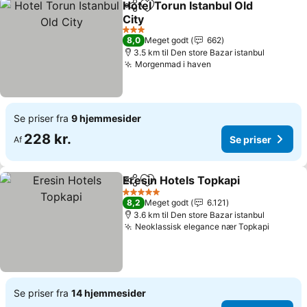
Hotel Torun Istanbul Old
Del
Føj til favoritter
City
3 Stjerner
8,0
Meget godt
662
3.5 km til Den store Bazar istanbul
Morgenmad i haven
Se priser fra
9 hjemmesider
228 kr.
Se priser
Af
Eresin Hotels Topkapi
Del
Føj til favoritter
5 Stjerner
8,2
Meget godt
6.121
3.6 km til Den store Bazar istanbul
Neoklassisk elegance nær Topkapi
Se priser fra
14 hjemmesider