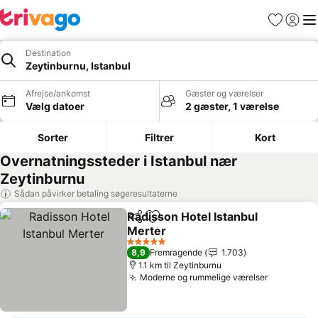
Favoritter
Log ind
Me
Destination
Zeytinburnu, Istanbul
Afrejse/ankomst
Gæster og værelser
Vælg datoer
2 gæster, 1 værelse
Sorter
Filtrer
Kort
Overnatningssteder i Istanbul nær
Zeytinburnu
Sådan påvirker betaling søgeresultaterne
Radisson Hotel Istanbul
Del
Føj til favoritter
Merter
5 Stjerner
8,9
Fremragende
1.703
1.1 km til Zeytinburnu
Moderne og rummelige værelser