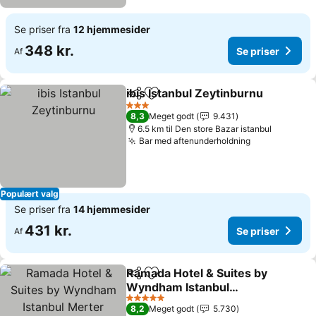
Se priser fra
12 hjemmesider
348 kr.
Se priser
Af
ibis Istanbul Zeytinburnu
Del
Føj til favoritter
3 Stjerner
8,3
Meget godt
9.431
6.5 km til Den store Bazar istanbul
Bar med aftenunderholdning
Populært valg
Se priser fra
14 hjemmesider
431 kr.
Se priser
Af
Ramada Hotel & Suites by
Del
Føj til favoritter
Wyndham Istanbul
Merter
5 Stjerner
8,2
Meget godt
5.730