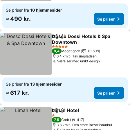
Se priser fra
10 hjemmesider
490 kr.
Se priser
Af
Dosso Dossi Hotels & Spa
Del
Føj til favoritter
Downtown
5 Stjerner
8,4
Meget godt
10.609
6.4 km til Taksimpladsen
Værelser med unikt design
Se priser fra
13 hjemmesider
617 kr.
Se priser
Af
Liman Hotel
Del
Føj til favoritter
1 Stjerner
7,5
Godt
417
3.6 km til Den store Bazar istanbul
Rolig og fredelig atmosfære