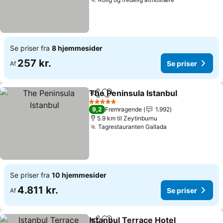
Se priser fra
8 hjemmesider
257 kr.
Se priser
Af
The Peninsula Istanbul
Del
Føj til favoritter
5 Stjerner
9,2
Fremragende
1.992
5.9 km til Zeytinburnu
Tagrestauranten Gallada
Se priser fra
10 hjemmesider
4.811 kr.
Se priser
Af
Istanbul Terrace Hotel