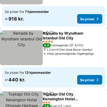
Se priser fra
7 hjemmesider
918 kr.
Se priser
Af
Ramada by Wyndham
Del
Føj til favoritter
Istanbul Old City
4 Stjerner
8,9
Fremragende
9.070
2.3 km til Den store Bazar istanbul
Halal spisemuligheder tilgængelige
Se priser fra
13 hjemmesider
440 kr.
Se priser
Af
Topkapi Old City
Del
Føj til favoritter
Kensington Hotel
Ottoman Heritage
3 Stjerner
7,9
Godt
1.910