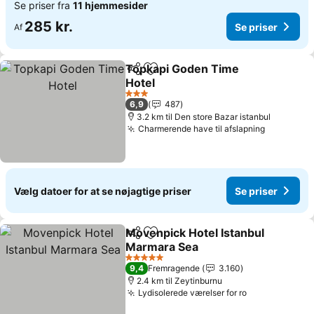
Se priser fra
11 hjemmesider
285 kr.
Se priser
Af
Topkapi Goden Time
Del
Føj til favoritter
Hotel
3 Stjerner
6,9
487
3.2 km til Den store Bazar istanbul
Charmerende have til afslapning
Vælg datoer for at se nøjagtige priser
Se priser
Movenpick Hotel Istanbul
Del
Føj til favoritter
Marmara Sea
5 Stjerner
9,4
Fremragende
3.160
2.4 km til Zeytinburnu
Lydisolerede værelser for ro