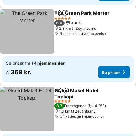
The Green Park Merter
Del
Føj til favoritter
5 Stjerner
6,6
4.186
2.3 km til Zeytinburnu
Rumeli restaurantoplevelse
Se priser fra
14 hjemmesider
369 kr.
Se priser
Af
Grand Makel Hotel
Del
Føj til favoritter
Topkapi
5 Stjerner
8,7
Fremragende
4.253
1.3 km til Zeytinburnu
Unikt design i hjørnesuiter