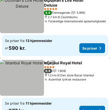
Ottoman's Life Hotel
Del
Føj til favoritter
Deluxe
5 Stjerner
8,8
Fremragende
5.995
2.7 km til Zeytinburnu
Forskellige internationale spisemuligheder
Se priser fra
13 hjemmesider
590 kr.
Se priser
Af
Istanbul Royal Hotel
Del
Føj til favoritter
4 Stjerner
6,9
1.908
1.2 km til Den store Bazar istanbul
Autentisk tyrkisk restaurant
Se priser fra
11 hjemmesider