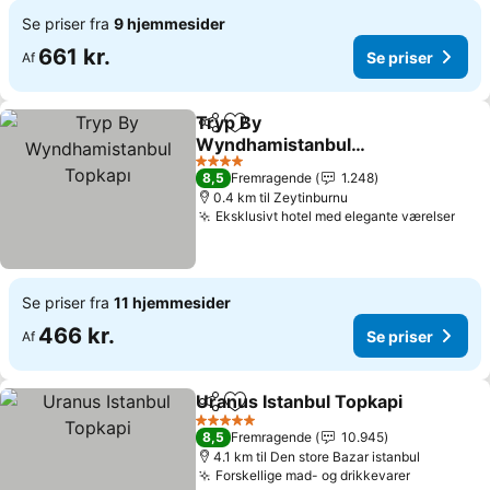
Se priser fra
9 hjemmesider
661 kr.
Se priser
Af
Tryp By
Del
Føj til favoritter
Wyndhamistanbul
Topkapı
4 Stjerner
8,5
Fremragende
1.248
0.4 km til Zeytinburnu
Eksklusivt hotel med elegante værelser
Se priser fra
11 hjemmesider
466 kr.
Se priser
Af
Uranus Istanbul Topkapi
Del
Føj til favoritter
5 Stjerner
8,5
Fremragende
10.945
4.1 km til Den store Bazar istanbul
Forskellige mad- og drikkevarer