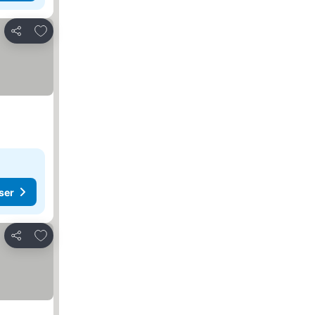
Føj til favoritter
Del
ser
Føj til favoritter
Del