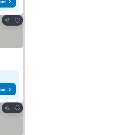
ser
Føj til favoritter
Del
ser
Føj til favoritter
Del