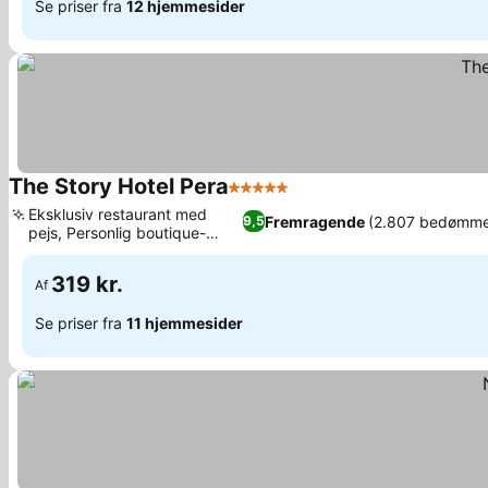
Se priser fra
12 hjemmesider
The Story Hotel Pera
5 Stjerner
Se priser
Eksklusiv restaurant med
Fremragende
(2.807 bedømme
9,5
pejs, Personlig boutique-
Se priser
gæstfrihed
319 kr.
Af
Se priser fra
11 hjemmesider