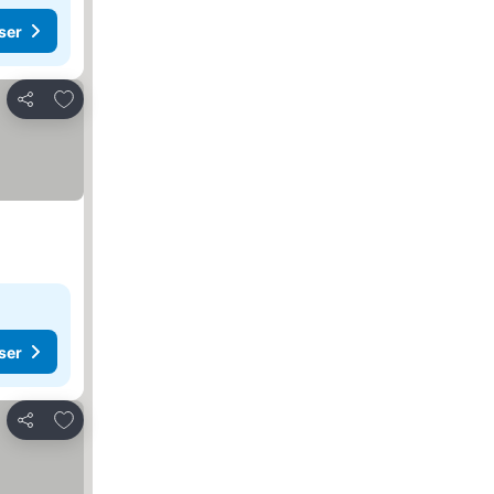
ser
Føj til favoritter
Del
ser
Føj til favoritter
Del