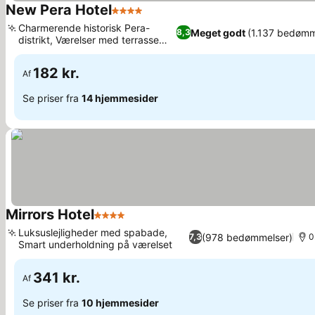
New Pera Hotel
4 Stjerner
Se priser
Charmerende historisk Pera-
Meget godt
(1.137 bedømm
8,3
distrikt, Værelser med terrasse
Se priser
eller balkon
182 kr.
Af
Se priser fra
14 hjemmesider
Mirrors Hotel
4 Stjerner
Se priser
Luksuslejligheder med spabade,
(978 bedømmelser)
7,3
0
Smart underholdning på værelset
Se priser
341 kr.
Af
Se priser fra
10 hjemmesider