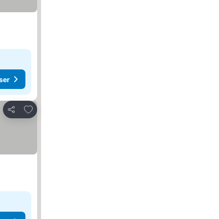
ser
Føj til favoritter
Del