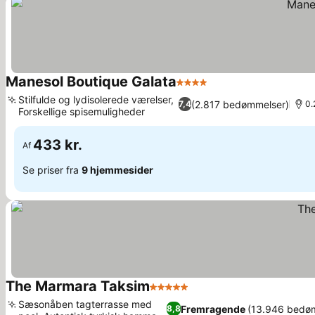
Manesol Boutique Galata
4 Stjerner
Se priser
Stilfulde og lydisolerede værelser,
(2.817 bedømmelser)
7,4
0.
Forskellige spisemuligheder
Se priser
433 kr.
Af
Se priser fra
9 hjemmesider
The Marmara Taksim
5 Stjerner
Se priser
Sæsonåben tagterrasse med
Fremragende
(13.946 bedø
8,8