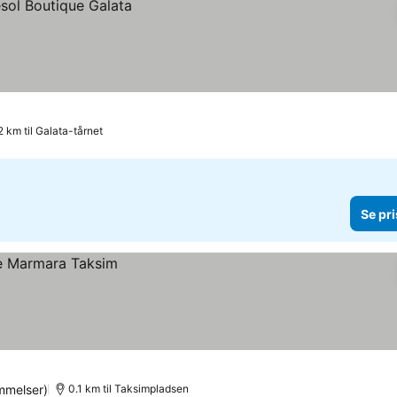
2 km til Galata-tårnet
Se pri
mmelser)
0.1 km til Taksimpladsen