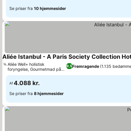
Se priser fra
10 hjemmesider
Aliée Istanbul - A Paris Society Collection Ho
Aliée Well+ holistisk
Fremragende
(1.135 bedømme
9,5
foryngelse, Gourmetmad på
Se priser
Taste by Aliee
4.088 kr.
Af
Se priser fra
8 hjemmesider