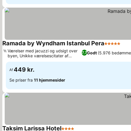
Ramada by Wyndham Istanbul Pera
5 Stjerner
Se p
Værelser med jacuzzi og udsigt over
Godt
(5.976 bedømmel
7,7
byen, Unikke værelsescitater af
Se priser
filosoffer
449 kr.
Af
Se priser fra
11 hjemmesider
Taksim Larissa Hotel