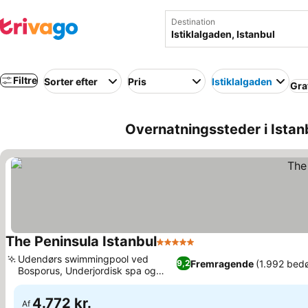
Destination
Filtre
Sorter efter
Pris
Istiklalgaden
Grat
Overnatningssteder i Istanb
The Peninsula Istanbul
5 Stjerner
Se priser
Udendørs swimmingpool ved
Fremragende
(1.992 bed
9,2
Bosporus, Underjordisk spa og
Se priser
marmor-hamam
4.772 kr.
Af