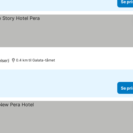
Se pri
lser)
0.4 km til Galata-tårnet
Se pri