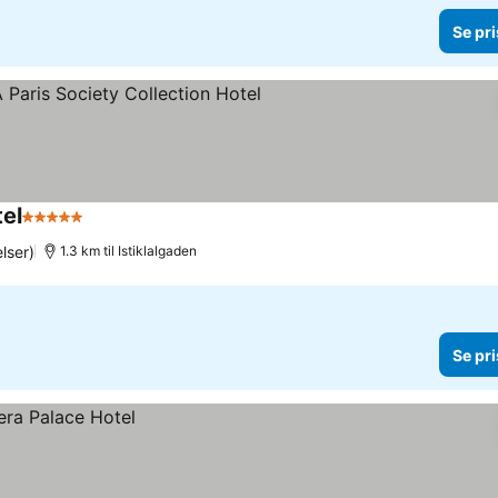
Se pri
tel
5 Stjerner
Se priser
lser)
1.3 km til Istiklalgaden
Se pri