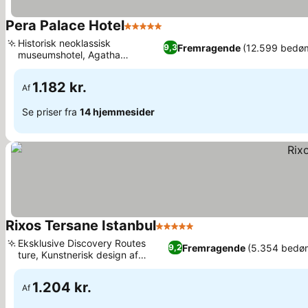
Pera Palace Hotel
5 Stjerner
Se priser
Historisk neoklassisk
Fremragende
(12.599 bedø
9,3
museumshotel, Agatha
Se priser
Restaurant og Orient Bar
1.182 kr.
Af
Se priser fra
14 hjemmesider
Rixos Tersane Istanbul
5 Stjerner
Se priser
Eksklusive Discovery Routes
Fremragende
(5.354 bedø
9,2
ture, Kunstnerisk design af
Se priser
gæsteværelser
1.204 kr.
Af