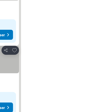
ser
Føj til favoritter
Del
ser