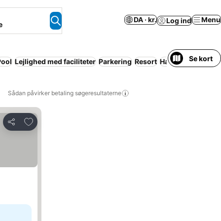
DA · kr.
Menu
Log ind
e
Se kort
Pool
Lejlighed med faciliteter
Parkering
Resort
Halvpension
Wi-f
Sådan påvirker betaling søgeresultaterne
Føj til favoritter
Del