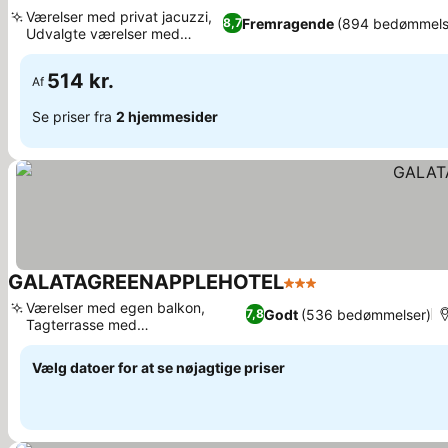
4 Stjerner
Se priser
Værelser med privat jacuzzi,
Fremragende
(894 bedømmels
8,7
Udvalgte værelser med
Se priser
balkon
514 kr.
Af
Se priser fra
2 hjemmesider
GALATAGREENAPPLEHOTEL
3 Stjerner
Se priser
Værelser med egen balkon,
Godt
(536 bedømmelser)
7,8
Tagterrasse med
Se priser
panoramaudsigt
Vælg datoer for at se nøjagtige priser