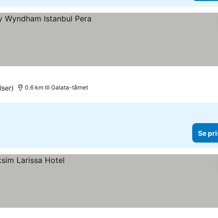
riser
ser)
0.6 km til Galata-tårnet
Se pri