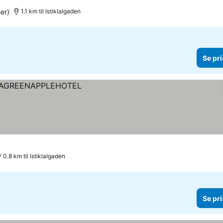
er)
1.1 km til Istiklalgaden
Se pri
0.8 km til Istiklalgaden
Se pri