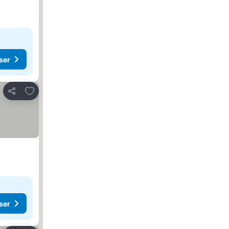
ser
Føj til favoritter
Del
ser