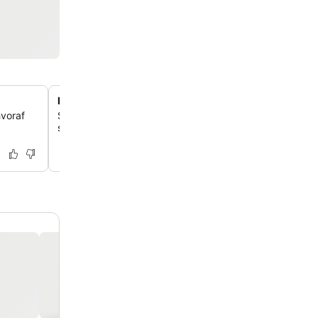
Rummelige og rolige værelser
voraf
Slap af i de store værelser, der tilbyder dig et fredeligt t
selvom hotellet ligger centralt tæt på togstationen.