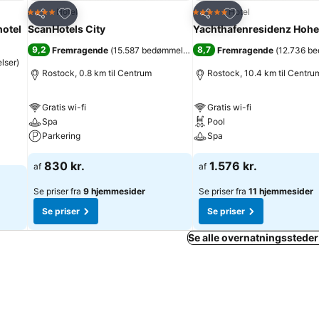
Føj til favoritter
Føj til favoritter
Hotel
Hotel
4 Stjerner
5 Stjerner
Del
Del
hotel
ScanHotels City
Yachthafenresidenz Hoh
9,2
8,7
Fremragende
(
15.587 bedømmelser
)
Fremragende
(
12.736 b
lser
)
Rostock, 0.8 km til Centrum
Rostock, 10.4 km til Centru
Gratis wi-fi
Gratis wi-fi
Spa
Pool
Parkering
Spa
830 kr.
1.576 kr.
af
af
Se priser fra
9 hjemmesider
Se priser fra
11 hjemmesider
Se priser
Se priser
Se alle overnatningssteder