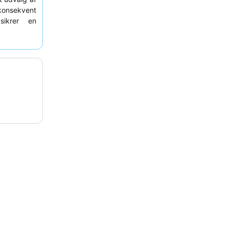
 konsekvent
ikrer en
ophold kan
 at nyde de