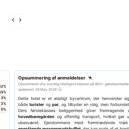
Opsummering af anmeldelser
Opsummeret vha. kunstig intelligens baseret på 800+ gæsteanmeldel
52
%
opdateret: 29 May 2026
43
%
3
%
Dette hotel er et alsidigt bycentrum, der henvender sig l
2
%
både
turister
og
par
, og tilbyder en rolig, men forbundet
0
%
Dets førsteklasses beliggenhed giver fremragende 
hovedbanegården
og offentlig transport, hvilket gør 
ubesværet. Ejendommens mest fremtrædende træ
enestående morgenmadsbuffet
, der kan prale af et bred