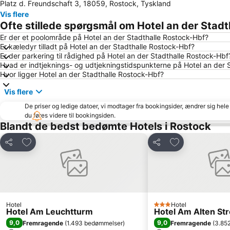
Platz d. Freundschaft 3, 18059, Rostock, Tyskland
Vis flere
Ofte stillede spørgsmål om Hotel an der Stad
Er der et poolområde på Hotel an der Stadthalle Rostock-Hbf?
Er kæledyr tilladt på Hotel an der Stadthalle Rostock-Hbf?
Er der parkering til rådighed på Hotel an der Stadthalle Rostock-Hbf
Hvad er indtjeknings- og udtjekningstidspunkterne på Hotel an der 
Hvor ligger Hotel an der Stadthalle Rostock-Hbf?
Vis flere
De priser og ledige datoer, vi modtager fra bookingsider, ændrer sig hele 
du føres videre til bookingsiden.
Blandt de bedst bedømte Hotels i Rostock
Føj til favoritter
Føj til favoritter
Del
Del
Hotel
Hotel
3 Stjerner
Hotel Am Leuchtturm
Hotel Am Alten St
9,0
9,0
Fremragende
(
1.493 bedømmelser
)
Fremragende
(
3.85