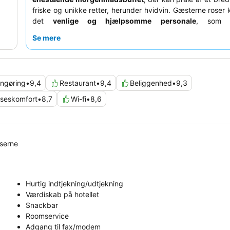
friske og unikke retter, herunder hvidvin. Gæsterne roser
det
venlige og hjælpsomme personale
, som s
imødekommende atmosfære. For et virkelig afslappende 
Se mere
du overveje at anmode om et værelse med en
balkon
for
rolige omgivelser.
ngøring
•
9,4
Restaurant
•
9,4
Beliggenhed
•
9,3
seskomfort
•
8,7
Wi-fi
•
8,6
lserne
Hurtig indtjekning/udtjekning
Værdiskab på hotellet
Snackbar
Roomservice
Adgang til fax/modem