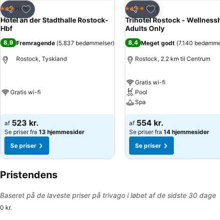
Føj til favoritter
Føj til favoritter
Hotel
Hotel
3 Stjerner
4 Stjerner
Del
Del
Hotel an der Stadthalle Rostock-
Trihotel Rostock - Wellness
Hbf
Adults Only
8,9
8,4
Fremragende
(
5.837 bedømmelser
)
Meget godt
(
7.140 bedømme
Rostock, Tyskland
Rostock, 2.2 km til Centrum
Gratis wi-fi
Gratis wi-fi
Pool
Spa
523 kr.
554 kr.
af
af
Se priser fra
13 hjemmesider
Se priser fra
14 hjemmesider
Se priser
Se priser
Pristendens
Baseret på de laveste priser på trivago i løbet af de sidste 30 dage
0 kr.