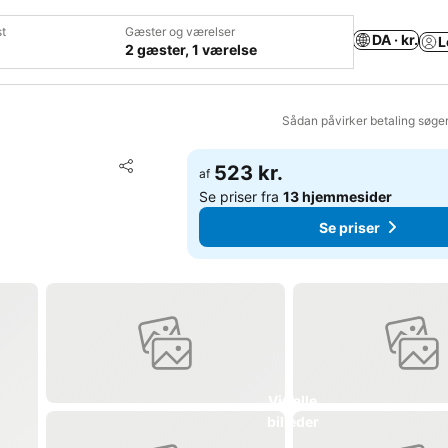
t
Gæster og værelser
DA · kr.
L
2 gæster, 1 værelse
Sådan påvirker betaling søge
Føj til favoritter
523 kr.
af
Del
Se priser fra
13 hjemmesider
Se priser