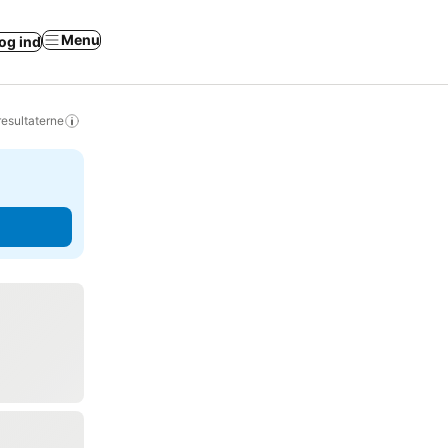
Menu
og ind
resultaterne