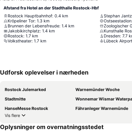
Afstand fra Hotel an der Stadthalle Rostock-Hbf
Rostock Hauptbahnhof
:
0.4
km
Stephan Jant
Kröpeliner Tor
:
1.3
km
Ostseestadion
Brunnen der Lebensfreude
:
1.4
km
Zoologischer 
Jakobikirchplatz
:
1.4
km
Kunsthalle Ro
Rostock
:
1.7
km
Dresden
:
7.7
k
Volkstheater
:
1.7
km
Lübeck Airpor
Udforsk oplevelser i nærheden
Rostock Julemarked
Warnemünder Woche
Stadtmitte
Wonnemar Wismar Waterpark and 
HanseMesse Rostock
Fähranleger Warnemünde
Vis flere
Oplysninger om overnatningsstedet