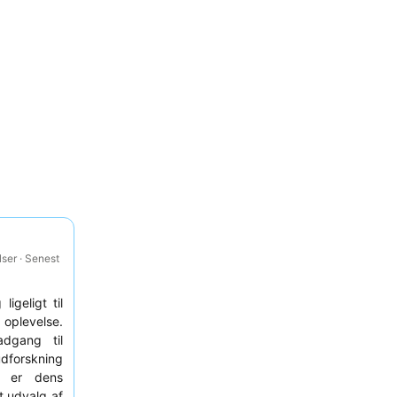
ser · Senest
igeligt til
 oplevelse.
adgang til
udforskning
k er dens
t udvalg af