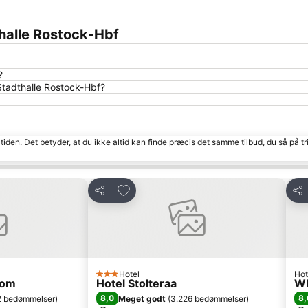
thalle Rostock-Hbf
?
Stadthalle Rostock-Hbf?
tiden. Det betyder, at du ikke altid kan finde præcis det samme tilbud, du så på tr
Føj til favoritter
Del
Del
Hotel
Hot
3 Stjerner
rom
Hotel Stolteraa
WI
8,0
8,
2 bedømmelser
)
Meget godt
(
3.226 bedømmelser
)