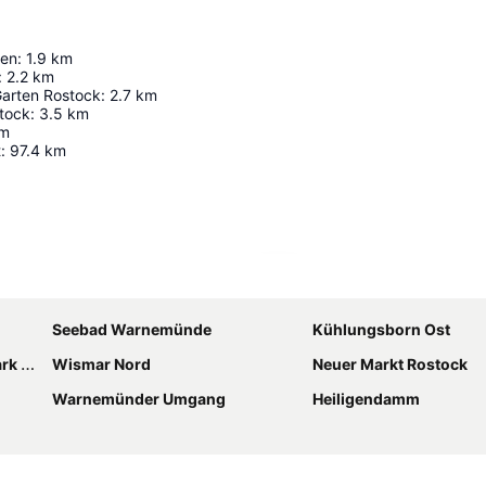
zen
:
1.9
km
:
2.2
km
Garten Rostock
:
2.7
km
stock
:
3.5
km
m
t
:
97.4
km
Udvid kort
Seebad Warnemünde
Kühlungsborn Ost
Spa
Wismar Nord
Neuer Markt Rostock
Warnemünder Umgang
Heiligendamm