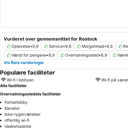
Vurderet over gennemsnittet for Rostock
Oplevelse
•
9,9
Service
•
9,6
Morgenmad
•
9,6
Re
Værdi for pengene
•
8,9
Overnatningssted
•
8,9
Værel
Vis flere vurderinger
Populære faciliteter
Wi-fi i lobbyen
Wi-fi på være
Alle faciliteter
Overnatningsstedets faciliteter
Forhal/lobby
Elevator
Ikke-rygerværelser
offentlig wi-fi
Vaskemaskine