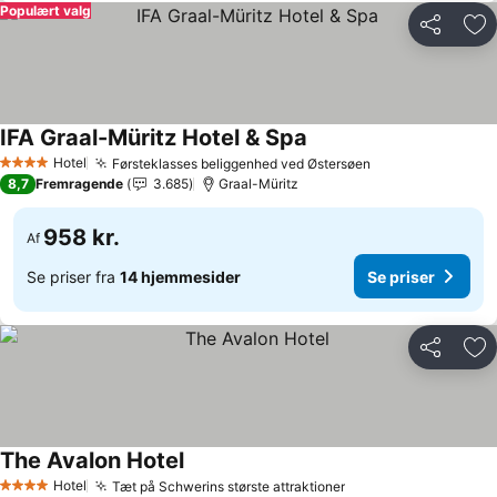
Populært valg
Del
Føj
IFA Graal-Müritz Hotel & Spa
Hotel
Førsteklasses beliggenhed ved Østersøen
4 Stjerner
8,7
Fremragende
3.685
Graal-Müritz
958 kr.
Af
Se priser fra
14 hjemmesider
Se priser
Del
Føj
The Avalon Hotel
Hotel
Tæt på Schwerins største attraktioner
4 Stjerner