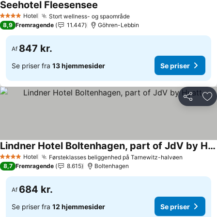
Seehotel Fleesensee
Hotel
Stort wellness- og spaområde
4 Stjerner
8,9
Fremragende
11.447
Göhren-Lebbin
847 kr.
Af
Se priser fra
13 hjemmesider
Se priser
Del
Føj
Lindner Hotel Boltenhagen, part of JdV by Hyatt
Hotel
Førsteklasses beliggenhed på Tarnewitz-halvøen
4 Stjerner
8,7
Fremragende
8.615
Boltenhagen
684 kr.
Af
Se priser fra
12 hjemmesider
Se priser