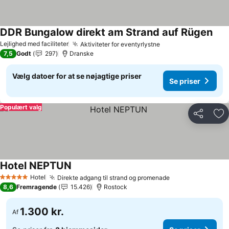
DDR Bungalow direkt am Strand auf Rügen
Lejlighed med faciliteter
Aktiviteter for eventyrlystne
7,5
Godt
297
Dranske
Vælg datoer for at se nøjagtige priser
Se priser
Populært valg
Del
Føj
Hotel NEPTUN
Hotel
Direkte adgang til strand og promenade
5 Stjerner
8,6
Fremragende
15.426
Rostock
1.300 kr.
Af