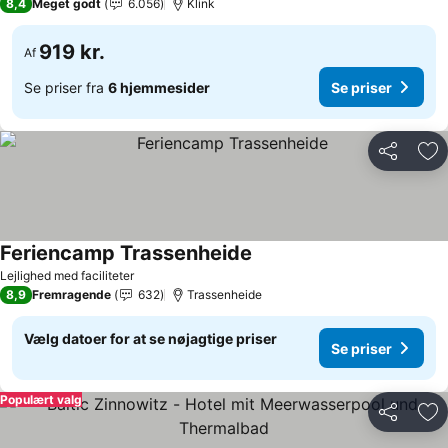
8,4
Meget godt
6.056
Klink
919 kr.
Af
Se priser fra
6 hjemmesider
Se priser
Del
Føj
Feriencamp Trassenheide
Lejlighed med faciliteter
8,9
Fremragende
632
Trassenheide
Vælg datoer for at se nøjagtige priser
Se priser
Populært valg
Del
Føj