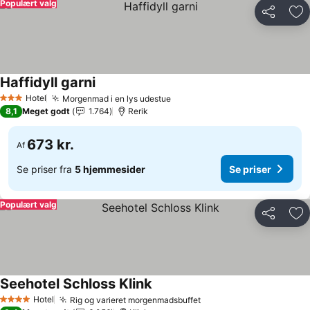
Populært valg
Del
Føj
Haffidyll garni
Hotel
Morgenmad i en lys udestue
3 Stjerner
8,1
Meget godt
1.764
Rerik
673 kr.
Af
Se priser fra
5 hjemmesider
Se priser
Populært valg
Del
Føj
Seehotel Schloss Klink
Hotel
Rig og varieret morgenmadsbuffet
4 Stjerner