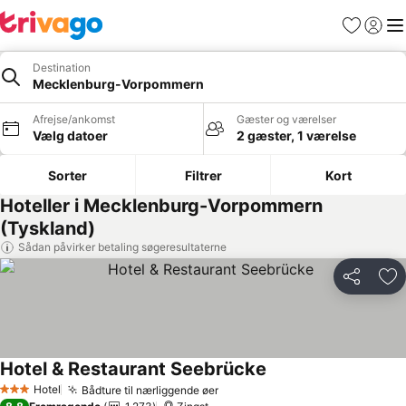
Favoritter
Log ind
Me
Destination
Mecklenburg-Vorpommern
Afrejse/ankomst
Gæster og værelser
Vælg datoer
2 gæster, 1 værelse
Sorter
Filtrer
Kort
Hoteller i Mecklenburg-Vorpommern
(Tyskland)
Sådan påvirker betaling søgeresultaterne
Del
Føj
Hotel & Restaurant Seebrücke
Hotel
Bådture til nærliggende øer
3 Stjerner