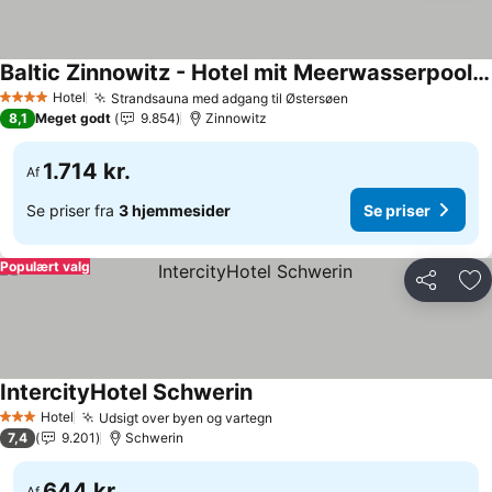
Baltic Zinnowitz - Hotel mit Meerwasserpool und Thermalbad
Hotel
Strandsauna med adgang til Østersøen
4 Stjerner
8,1
Meget godt
9.854
Zinnowitz
1.714 kr.
Af
Se priser fra
3 hjemmesider
Se priser
Populært valg
Del
Føj
IntercityHotel Schwerin
Hotel
Udsigt over byen og vartegn
3 Stjerner
7,4
9.201
Schwerin
644 kr.
Af