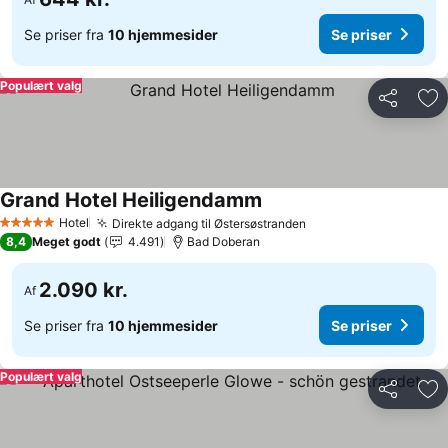
Se priser fra
10 hjemmesider
Se priser
Populært valg
Del
Føj
Grand Hotel Heiligendamm
Hotel
Direkte adgang til Østersøstranden
5 Stjerner
8,4
Meget godt
4.491
Bad Doberan
2.090 kr.
Af
Se priser fra
10 hjemmesider
Se priser
Populært valg
Del
Føj