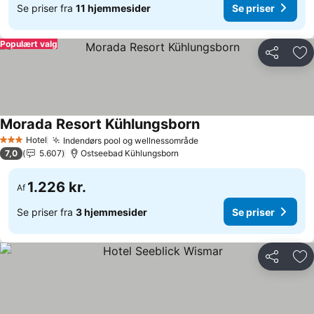
Se priser fra
11 hjemmesider
Se priser
Populært valg
Del
Føj
Morada Resort Kühlungsborn
Hotel
Indendørs pool og wellnessområde
3 Stjerner
7,0
5.607
Ostseebad Kühlungsborn
1.226 kr.
Af
Se priser fra
3 hjemmesider
Se priser
Del
Føj