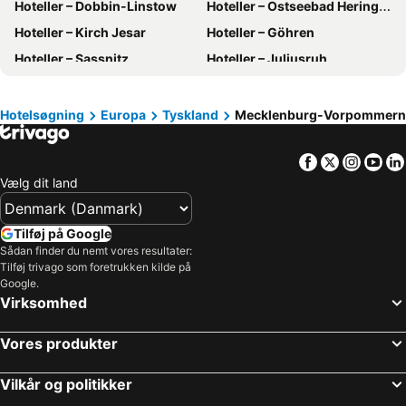
Hoteller – Dobbin-Linstow
Hoteller – Ostseebad Heringsdorf
Hoteller – Phuket
Hoteller – Østrig
Hoteller – Kirch Jesar
Hoteller – Göhren
Hoteller – Gran Canaria
Hoteller – Spanien
Hoteller – Sassnitz
Hoteller – Juliusruh
Hoteller – Comosøen
Hoteller – Tyrkiet
Hoteller – Bad Doberan
Hoteller – Ralswiek
Hoteller – Dierhagen
Hoteller – Bergen auf Rügen
Hotelsøgning
Europa
Tyskland
Mecklenburg-Vorpommern
Hoteller – Waren
Hoteller – Putbus
Facebook
Twitter
Insta
Yo
Hoteller – Boltenhagen
Hoteller – Niendorf b. Schönb.
Vælg dit land
Hoteller – Baabe
Hoteller – Neustadt-Glewe
Hoteller – Ahlbeck
Hoteller – Graal-Müritz
Tilføj på Google
Hoteller – Güstrow
Hoteller – Glowe
Sådan finder du nemt vores resultater:
Tilføj trivago som foretrukken kilde på
Hoteller – Lohme
Hoteller – Zingst
Google.
Hoteller – Greifswald
Hoteller – Klink
Virksomhed
Hoteller – Dranske
Hoteller – Spornitz
Vores produkter
Hoteller – Ahrenshoop
Hoteller – Bentwisch
Hoteller – Ganzlin
Hoteller – Trassenheide
Vilkår og politikker
Hoteller – Koserow
Hoteller – Breege