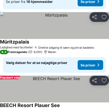
Se priser fra
16 hjemmesider
Se priser
Del
Føj
Müritzpalais
Lejlighed med faciliteter
Direkte adgang til søen og privat badebro
9,3
Fremragende
9.091
Waren
Vælg datoer for at se nøjagtige priser
Se priser
Populært valg
Del
Føj
BEECH Resort Plauer See