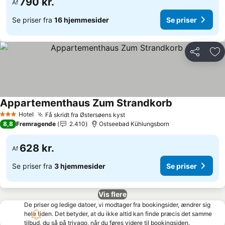
790 kr.
Af
Se priser fra
16 hjemmesider
Se priser
Del
Føj
Appartementhaus Zum Strandkorb
Hotel
Få skridt fra Østersøens kyst
3 Stjerner
8,8
Fremragende
2.410
Ostseebad Kühlungsborn
628 kr.
Af
Se priser fra
3 hjemmesider
Se priser
Vis flere
De priser og ledige datoer, vi modtager fra bookingsider, ændrer sig
hele tiden. Det betyder, at du ikke altid kan finde præcis det samme
tilbud, du så på trivago, når du føres videre til bookingsiden.