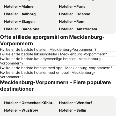
Hoteller – Malmø
Hoteller – Paris
Hoteller – Aalborg
Hoteller – Odense
Hoteller – Skagen
Hoteller – Rom
Hoteller – Barcelona
Hoteller – Amsterdam
Ofte stillede spørgsmål om Mecklenburg-
Hoteller – Alanya
Hoteller – Lübeck
Vorpommern
Hoteller – Stockholm
Hoteller – Budapest
Hvilke er de bedste hoteller i Mecklenburg-Vorpommern?
Hoteller – Kiel
Hoteller – Málaga
Hvilke er de bedste luksushoteller i Mecklenburg-Vorpommern?
Hvilke er de bedste kæledyrsvenlige hoteller i Mecklenburg-
Hoteller – Sønderborg
Hoteller – Gdańsk
Vorpommern?
Hoteller – Silkeborg
Hoteller – Tyskland
Hvilke er de bedste hoteller med spa i Mecklenburg-Vorpommern?
Hvilke er de bedste hoteller med en pool i Mecklenburg-
Hoteller – Gardasøen
Hoteller – Region Nordjylland
Vorpommern?
Mecklenburg-Vorpommern - Flere populære
Hoteller – Fyn
Hoteller – Grækenland
destinationer
Hoteller – Sønderjylland
Hoteller – Region Sjælland
Hoteller – Harzen
Hoteller – Italien
Hoteller – Ostseebad Kühlungsborn
Hoteller – Wendorf
Hoteller – Slesvig-Holsten
Hoteller – Sverige
Hoteller – Wustrow
Hoteller – Sellin
Hoteller – Nordtyskland
Hoteller – Skåne län