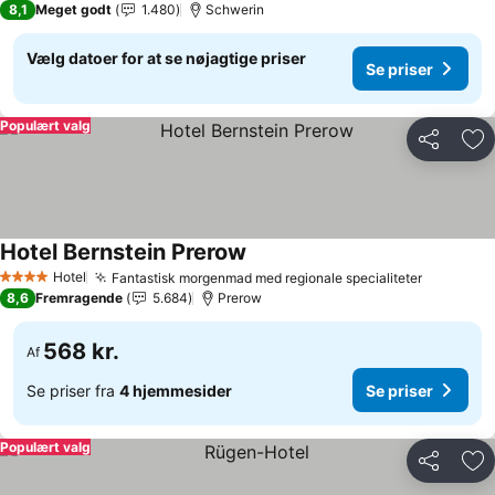
8,1
Meget godt
1.480
Schwerin
Vælg datoer for at se nøjagtige priser
Se priser
Populært valg
Del
Føj
Hotel Bernstein Prerow
Hotel
Fantastisk morgenmad med regionale specialiteter
4 Stjerner
8,6
Fremragende
5.684
Prerow
568 kr.
Af
Se priser fra
4 hjemmesider
Se priser
Populært valg
Del
Føj