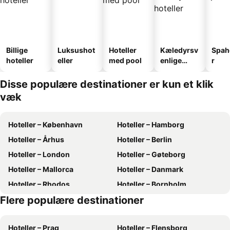
Billige
Luksushot
Hoteller
Kæledyrsv
Spah
hoteller
eller
med pool
enlige
r
hoteller
Disse populære destinationer er kun et klik
væk
Hoteller – København
Hoteller – Hamborg
Hoteller – Århus
Hoteller – Berlin
Hoteller – London
Hoteller – Gøteborg
Hoteller – Mallorca
Hoteller – Danmark
Hoteller – Rhodos
Hoteller – Bornholm
Flere populære destinationer
Hoteller – Kreta
Hoteller – Antalya
Hoteller – Prag
Hoteller – Flensborg