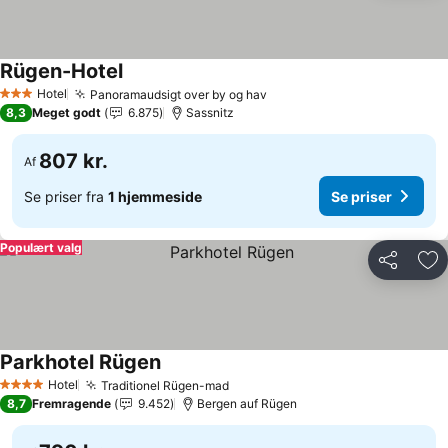
Rügen-Hotel
Hotel
Panoramaudsigt over by og hav
3 Stjerner
8,3
Meget godt
6.875
Sassnitz
807 kr.
Af
Se priser fra
1 hjemmeside
Se priser
Populært valg
Del
Føj
Parkhotel Rügen
Hotel
Traditionel Rügen-mad
4 Stjerner
8,7
Fremragende
9.452
Bergen auf Rügen