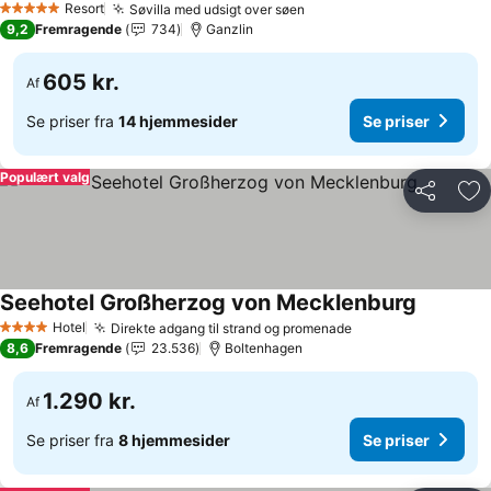
Resort
Søvilla med udsigt over søen
5 Stjerner
9,2
Fremragende
734
Ganzlin
605 kr.
Af
Se priser fra
14 hjemmesider
Se priser
Populært valg
Del
Føj
Seehotel Großherzog von Mecklenburg
Hotel
Direkte adgang til strand og promenade
4 Stjerner
8,6
Fremragende
23.536
Boltenhagen
1.290 kr.
Af
Se priser fra
8 hjemmesider
Se priser