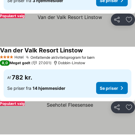
Se priser fra
3 hjemmesider
Se priser
Populært valg
Del
Føj
Van der Valk Resort Linstow
Hotel
Omfattende aktivitetsprogram for børn
4 Stjerner
8,0
Meget godt
27.001
Dobbin-Linstow
782 kr.
Af
Se priser fra
14 hjemmesider
Se priser
Populært valg
Del
Føj