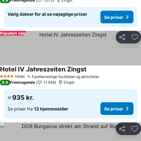
8,8
Fremragende
1.273
Zingst
Vælg datoer for at se nøjagtige priser
Se priser
Populært valg
Del
Føj
Hotel IV Jahreszeiten Zingst
Hotel
Familievenlige faciliteter og aktiviteter
4 Stjerner
8,6
Fremragende
11.549
Zingst
935 kr.
Af
Se priser fra
12 hjemmesider
Se priser
Del
Føj