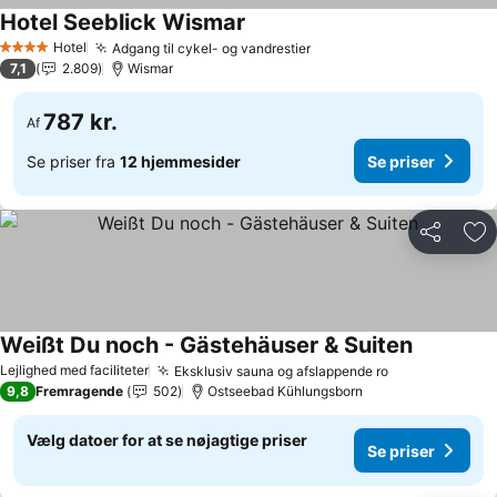
Hotel Seeblick Wismar
Hotel
Adgang til cykel- og vandrestier
4 Stjerner
7,1
2.809
Wismar
787 kr.
Af
Se priser fra
12 hjemmesider
Se priser
Del
Føj
Weißt Du noch - Gästehäuser & Suiten
Lejlighed med faciliteter
Eksklusiv sauna og afslappende ro
9,8
Fremragende
502
Ostseebad Kühlungsborn
Vælg datoer for at se nøjagtige priser
Se priser