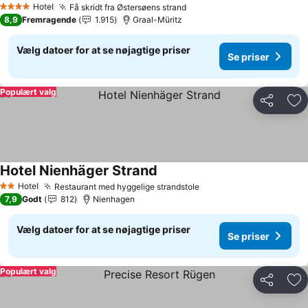
Hotel
Få skridt fra Østersøens strand
4 Stjerner
8,9
Fremragende
1.915
Graal-Müritz
Vælg datoer for at se nøjagtige priser
Se priser
Populært valg
Del
Føj
Hotel Nienhäger Strand
Hotel
Restaurant med hyggelige strandstole
2 Stjerner
7,9
Godt
812
Nienhagen
Vælg datoer for at se nøjagtige priser
Se priser
Populært valg
Del
Føj