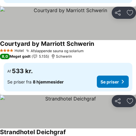
Del
Føj
Courtyard by Marriott Schwerin
Hotel
Afslappende sauna og solarium
4 Stjerner
8,0
Meget godt
5.155
Schwerin
533 kr.
Af
Se priser fra
8 hjemmesider
Se priser
Del
Føj
Strandhotel Deichgraf