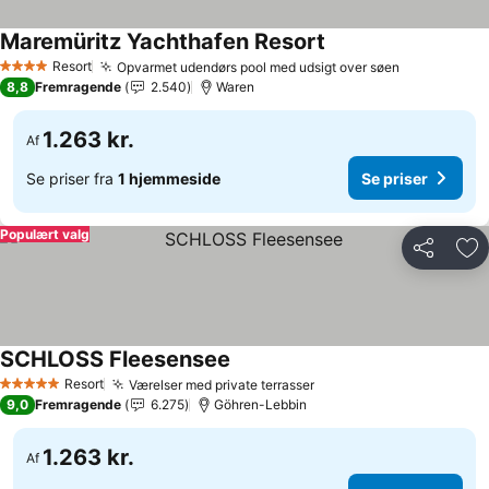
Maremüritz Yachthafen Resort
Resort
Opvarmet udendørs pool med udsigt over søen
4 Stjerner
8,8
Fremragende
2.540
Waren
1.263 kr.
Af
Se priser fra
1 hjemmeside
Se priser
Populært valg
Del
Føj
SCHLOSS Fleesensee
Resort
Værelser med private terrasser
5 Stjerner
9,0
Fremragende
6.275
Göhren-Lebbin
1.263 kr.
Af