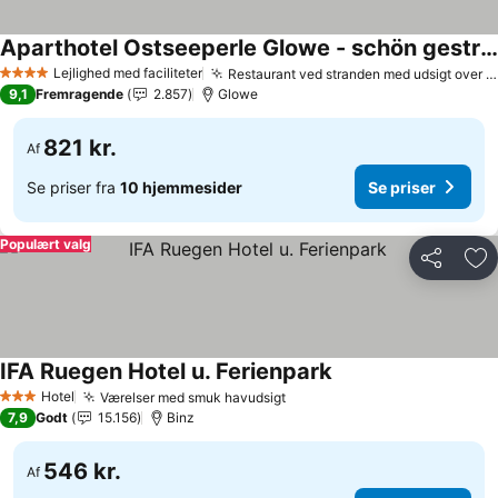
Aparthotel Ostseeperle Glowe - schön gestrandet
Lejlighed med faciliteter
Restaurant ved stranden med udsigt over promenaden
4 Stjerner
9,1
Fremragende
2.857
Glowe
821 kr.
Af
Se priser fra
10 hjemmesider
Se priser
Populært valg
Del
Føj
IFA Ruegen Hotel u. Ferienpark
Hotel
Værelser med smuk havudsigt
3 Stjerner
7,9
Godt
15.156
Binz
546 kr.
Af