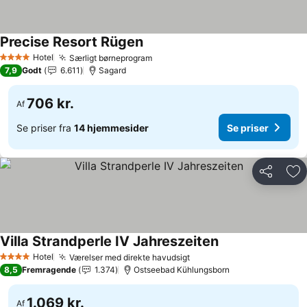
Precise Resort Rügen
Hotel
Særligt børneprogram
4 Stjerner
7,9
Godt
6.611
Sagard
706 kr.
Af
Se priser fra
14 hjemmesider
Se priser
Del
Føj
Villa Strandperle IV Jahreszeiten
Hotel
Værelser med direkte havudsigt
4 Stjerner
8,5
Fremragende
1.374
Ostseebad Kühlungsborn
1.069 kr.
Af