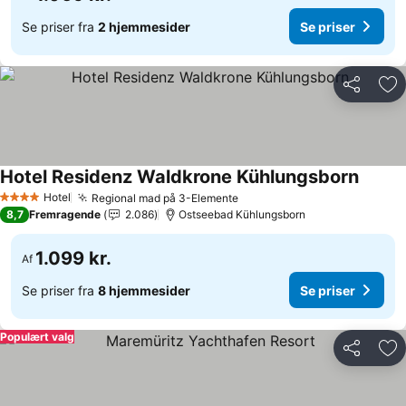
Se priser fra
2 hjemmesider
Se priser
Del
Føj
Hotel Residenz Waldkrone Kühlungsborn
Hotel
Regional mad på 3-Elemente
4 Stjerner
8,7
Fremragende
2.086
Ostseebad Kühlungsborn
1.099 kr.
Af
Se priser fra
8 hjemmesider
Se priser
Populært valg
Del
Føj