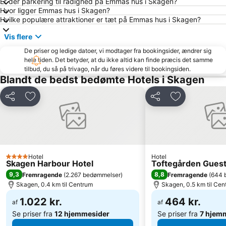
Er der parkering til rådighed på Emmas hus i Skagen?
Hvor ligger Emmas hus i Skagen?
Hvilke populære attraktioner er tæt på Emmas hus i Skagen?
Vis flere
De priser og ledige datoer, vi modtager fra bookingsider, ændrer sig
hele tiden. Det betyder, at du ikke altid kan finde præcis det samme
tilbud, du så på trivago, når du føres videre til bookingsiden.
Blandt de bedst bedømte Hotels i Skagen
Del
Føj til favoritter
Del
Føj til favorit
Hotel
Hotel
4 Stjerner
Skagen Harbour Hotel
Toftegården Gues
9,3
8,8
Fremragende
(
2.267 bedømmelser
)
Fremragende
(
644 
Skagen, 0.4 km til Centrum
Skagen, 0.5 km til Cen
1.022 kr.
464 kr.
af
af
Se priser fra
12 hjemmesider
Se priser fra
7 hjem