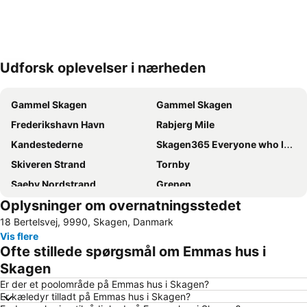
Udforsk oplevelser i nærheden
Udvid kort
Gammel Skagen
Gammel Skagen
Frederikshavn Havn
Rabjerg Mile
Kandestederne
Skagen365 Everyone who loves Skagen meets at Grenen
Skiveren Strand
Tornby
Saeby Nordstrand
Grenen
Oplysninger om overnatningsstedet
Skagen festival
Palmenstrand
18 Bertelsvej, 9990, Skagen, Danmark
Bunken Strand
Frederikshavn Station
Vis flere
Skagen Food & Design Market
Bratten Strand
Ofte stillede spørgsmål om Emmas hus i
Kjul
Vippefyret
Skagen
Skaw Cup
AHR Expo
Er der et poolområde på Emmas hus i Skagen?
Er kæledyr tilladt på Emmas hus i Skagen?