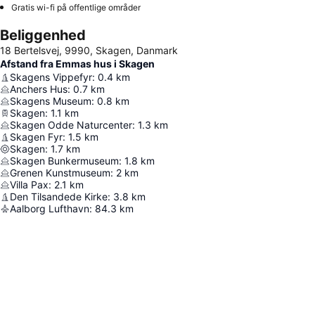
Gratis wi-fi på offentlige områder
Beliggenhed
18 Bertelsvej, 9990, Skagen, Danmark
Afstand fra Emmas hus i Skagen
Skagens Vippefyr
:
0.4
km
Anchers Hus
:
0.7
km
Skagens Museum
:
0.8
km
Skagen
:
1.1
km
Skagen Odde Naturcenter
:
1.3
km
Skagen Fyr
:
1.5
km
Skagen
:
1.7
km
Skagen Bunkermuseum
:
1.8
km
Grenen Kunstmuseum
:
2
km
Villa Pax
:
2.1
km
Den Tilsandede Kirke
:
3.8
km
Aalborg Lufthavn
:
84.3
km