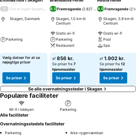
/
8,5
9,0
Der er ingen bedømmelse
Fremragende
(
2.827 bedømmelser
Fremragende
)
(
2.
Skagen, Danmark
Skagen, 1.0 km til
Skagen, 3.8 km til
Centrum
Centrum
Gratis wi-fi
Gratis wi-fi
Parkering
Parkering
Pool
Restaurant
Spa
Vælg datoer for at se
856 kr.
1.902 kr.
af
af
nøjagtige priser
Se priser fra
7
Se priser fra
12
hjemmesider
hjemmesider
Se priser
Se priser
Se priser
Se alle overnatningssteder i Skagen
Populære faciliteter
Wi-fi i lobbyen
Parkering
Alle faciliteter
Overnatningsstedets faciliteter
Parkering
Ikke-rygerværelser