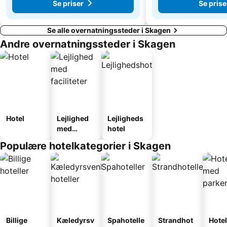
Se priser
Se prise
Se alle overnatningssteder i Skagen
Andre overnatningssteder i Skagen
Hotel
Lejlighed
Lejligheds
med
hotel
faciliteter
Populære hotelkategorier i Skagen
Billige
Kæledyrsv
Spahotelle
Strandhot
Hotel