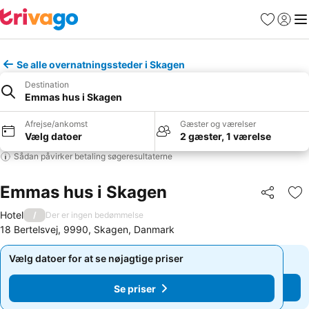
Favoritter
Log ind
Me
Se alle overnatningssteder i Skagen
Destination
Emmas hus i Skagen
Afrejse/ankomst
Gæster og værelser
Vælg datoer
2 gæster, 1 værelse
Sådan påvirker betaling søgeresultaterne
Emmas hus i Skagen
Del
Føj
Hotel
/
Der er ingen bedømmelse
18 Bertelsvej, 9990, Skagen, Danmark
Vælg datoer for at se nøjagtige priser
Vælg datoer for at se nøjagtige priser
Se priser
Se priser