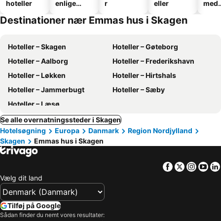
hoteller
enlige
r
eller
med
hoteller
park
Destinationer nær Emmas hus i Skagen
Hoteller – Skagen
Hoteller – Gøteborg
Hoteller – Aalborg
Hoteller – Frederikshavn
Hoteller – Løkken
Hoteller – Hirtshals
Hoteller – Jammerbugt
Hoteller – Sæby
Hoteller – Læsø
Se alle overnatningssteder i Skagen
Hotelsøgning
Europa
Danmark
Region Nordjylland
Skagen
Emmas hus i Skagen
Facebook
Twitter
Insta
Yo
Vælg dit land
Tilføj på Google
Sådan finder du nemt vores resultater: