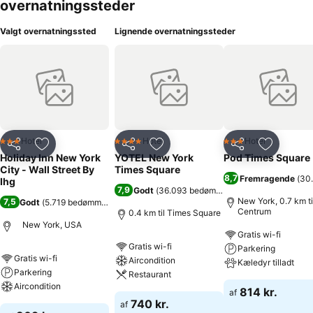
overnatningssteder
Valgt overnatningssted
Lignende overnatningssteder
Hotel
Hotel
Hotel
3 Stjerner
4 Stjerner
3 Stjerner
Del
Føj til favoritter
Del
Føj til favoritter
Del
Føj til fa
Holiday Inn New York
YOTEL New York
Pod Times Square
City - Wall Street By
Times Square
8,7
Fremragende
(
30
Ihg
7,9
Godt
(
36.093 bedømmelser
)
New York, 0.7 km ti
7,5
Godt
(
5.719 bedømmelser
)
Centrum
0.4 km til Times Square
New York, USA
Gratis wi-fi
Gratis wi-fi
Parkering
Gratis wi-fi
Aircondition
Kæledyr tilladt
Parkering
Restaurant
Aircondition
814 kr.
af
740 kr.
af