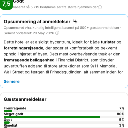
Godt
7,5
baseret på 5.719 bedømmelser fra større
hjemmesider
Opsummering af anmeldelser
Opsummeret vha. kunstig intelligens baseret på 800+ gæsteanmeldelser ·
Senest opdateret: 29 May 2026
Dette hotel er et alsidigt bycentrum, ideelt for både
turister
og
forretningsrejsende
, der søger et komfortabelt og bekvemt
ophold i hjertet af byen. Dets mest overbevisende træk er den
fremragende beliggenhed
i Financial District, som tilbyder
uovertruffen adgang til store attraktioner som 9/11 Memorial,
Wall Street og færgen til Frihedsgudinden, alt sammen inden for
gåafstand eller en kort tur med metroen. Hotellet tilbyder
Se mere
komfortable og rolige værelser med særligt
bløde senge
, hvilket
sikrer en afslappende nattesøvn. Gæsterne roser konsekvent
det
imødekommende og hjælpsomme personale
, som er
Gæsteanmeldelser
kendt for deres effektivitet og lokale anbefalinger. For et mere
behageligt ophold kan du overveje at anmode om et værelse på
Fremragende
7
%
en højere etage for potentielt mere rummelige faciliteter.
Meget godt
80
%
Godt
5
%
Rimeligt
3
%