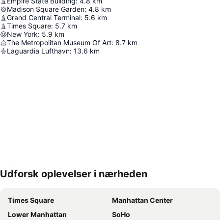
Empire State Building
:
4.8
km
Madison Square Garden
:
4.8
km
Grand Central Terminal
:
5.6
km
Times Square
:
5.7
km
New York
:
5.9
km
The Metropolitan Museum Of Art
:
8.7
km
Laguardia Lufthavn
:
13.6
km
Udforsk oplevelser i nærheden
Udvid kort
Times Square
Manhattan Center
Lower Manhattan
SoHo