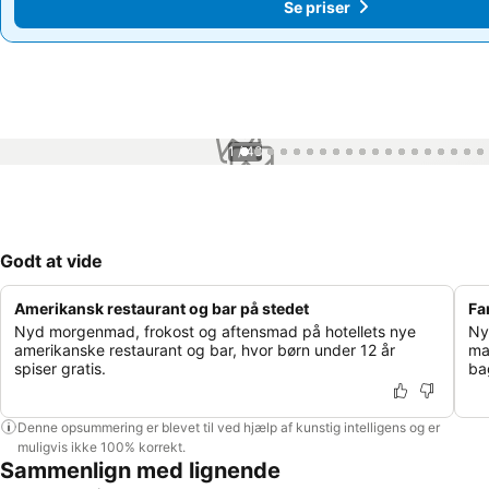
Se priser
Se priser
1 / 48
Godt at vide
Amerikansk restaurant og bar på stedet
Fa
Nyd morgenmad, frokost og aftensmad på hotellets nye
Ny
amerikanske restaurant og bar, hvor børn under 12 år
ma
spiser gratis.
ba
Denne opsummering er blevet til ved hjælp af kunstig intelligens og er
muligvis ikke 100% korrekt.
Sammenlign med lignende