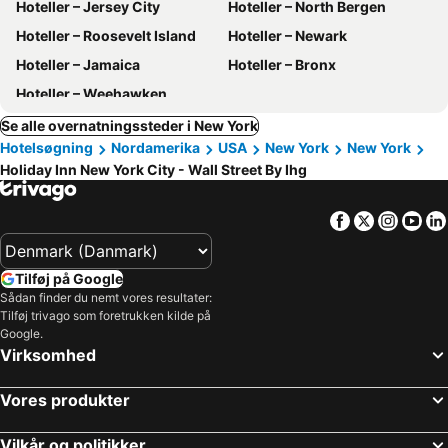
Hoteller – Jersey City
Hoteller – North Bergen
Hoteller – Roosevelt Island
Hoteller – Newark
Hoteller – Jamaica
Hoteller – Bronx
Hoteller – Weehawken
Se alle overnatningssteder i New York
Hotelsøgning
Nordamerika
USA
New York
New York
Holiday Inn New York City - Wall Street By Ihg
Facebook
Twitter
Insta
Yo
Tilføj på Google
Sådan finder du nemt vores resultater:
Tilføj trivago som foretrukken kilde på
Google.
Virksomhed
Vores produkter
Vilkår og politikker