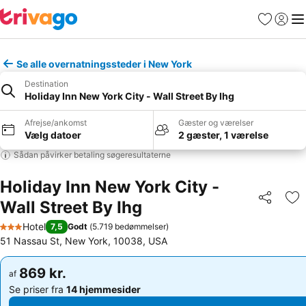
Favoritter
Log ind
Me
Se alle overnatningssteder i New York
Destination
Holiday Inn New York City - Wall Street By Ihg
Afrejse/ankomst
Gæster og værelser
Vælg datoer
2 gæster, 1 værelse
Sådan påvirker betaling søgeresultaterne
Holiday Inn New York City -
Wall Street By Ihg
Del
Føj
Hotel
7,5
Godt
(
5.719 bedømmelser
)
3 Stjerner
51 Nassau St, New York, 10038, USA
869 kr.
869 kr.
af
af
Se priser fra
14 hjemmesider
Se priser fra
14 hjemmesider