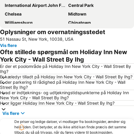
International Airport John F. Kennedy
Central Park
Chelsea
Midtown
Williamsburg
Chinatown
Oplysninger om overnatningsstedet
Newark Liberty lufthavn (EWR)
Greenwich Village
51 Nassau St, New York, 10038, USA
Financial District
New York City Marathon
Vis flere
Manhattan Cruise Terminal
Hell's Kitchen
Ofte stillede spørgsmål om Holiday Inn New
Long Island City
Madison Square Garden
York City - Wall Street By Ihg
Empire State Building
Upper West Side
Er der et poolområde på Holiday Inn New York City - Wall Street By
Ihg?
Penn Station
Upper East Side
Er kæledyr tilladt på Holiday Inn New York City - Wall Street By Ihg?
Er der parkering til rådighed på Holiday Inn New York City - Wall
Soho
Lower East Side
Street By Ihg?
East Village
Grand Central Terminal
Hvad er indtjeknings- og udtjekningstidspunkterne på Holiday Inn
New York City - Wall Street By Ihg?
Brooklyn Bridge
West Village
Hvor ligger Holiday Inn New York City - Wall Street By Ihg?
MetLife Stadium
Tribeca
Vis flere
Bryant Park
JFK Runway Run
De priser og ledige datoer, vi modtager fra bookingsider, ændrer sig
Greenpoint
Broadway
hele tiden. Det betyder, at du ikke altid kan finde præcis det samme
tilbud, du så på trivago, når du føres videre til bookingsiden.