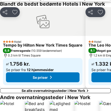
Wall Street
Queensboro Plz Metro Station
Blandt de bedst bedømte Hotels i New York
Frihedsgudinden
Queens
Del
Føj til favoritter
Del
Føj ti
Union Square Park
Macy's Herald Square 34th Street
911 Memorial
Brooklyn Heights
The View Restaurant på Marriott Marquis
MTA New York City Subway
Fifth Avenue
Dumbo
Hotel
Hotel
4 Stjerner
2 Stjerner
Washington Square Park
34th St Penn Station Metro Station
Tempo by Hilton New York Times Square
The Leo H
8,8
8,1
Fremragende
(
10.559 bedømmelser
)
Meget go
Rockefeller Center
Hunters Point Ave Metro Station
0.3 km til Times Square
1.2 km til Em
1.756 kr.
1.332 
af
af
Se priser fra
12 hjemmesider
Se priser fr
Se priser
Se alle overnatningssteder i New York
Andre overnatningssteder i New York