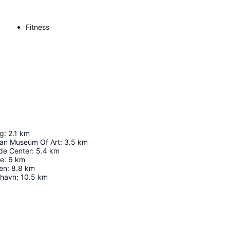
Fitness
ng
:
2.1
km
tan Museum Of Art
:
3.5
km
de Center
:
5.4
km
ge
:
6
km
en
:
8.8
km
thavn
:
10.5
km