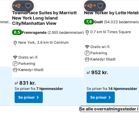
Føj til favoritter
Føj til favoritter
Hotel
Hotel
3 Stjerner
4 Stjerner
Del
Del
TownePlace Suites by Marriott
New Yorker by Lotte Hotel
New York Long Island
7,9
mmelser
)
Godt
(
54.023 bedømmels
City/Manhattan View
0.7 km til Times Square
8,5
Fremragende
(
2.955 bedømmelser
)
New York, 3.6 km til Centrum
Gratis wi-fi
Parkering
Gratis wi-fi
Kæledyr tilladt
Parkering
Kæledyr tilladt
952 kr.
af
831 kr.
af
Se priser fra
7 hjemmesider
Se priser fra
14 hjemmesider
Se priser
Se priser
Se alle overnatningssteder 