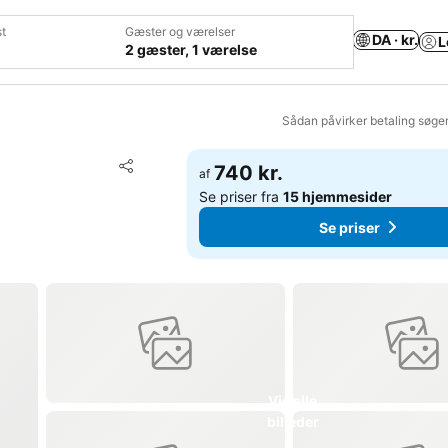
t
Gæster og værelser
DA · kr.
L
2 gæster, 1 værelse
Sådan påvirker betaling søge
Føj til favoritter
740 kr.
af
Del
Se priser fra
15 hjemmesider
Se priser