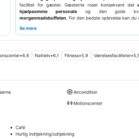
facilitet for gæster. Gæsterne roser konsekvent det
hjælpsomme personale
og den gode kval
morgenmadsbuffeten
. For den bedste oplevelse kan du 
anmode om et værelse på en
højere etage
for bedre
Se mere
mindre støj.
onscenter
•
6,6
Natteliv
•
6,1
Fitness
•
5,9
Værelsesfaciliteter
•
5,
lserne
Aircondition
Motionscenter
Café
Hurtig indtjekning/udtjekning