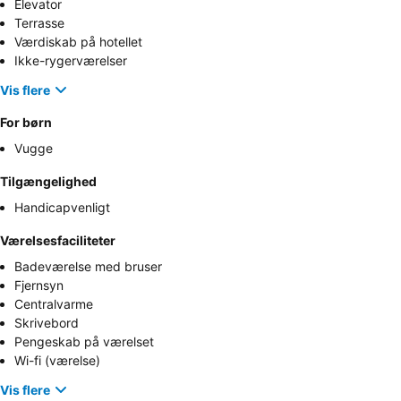
Elevator
Terrasse
Værdiskab på hotellet
Ikke-rygerværelser
Vis flere
For børn
Vugge
Tilgængelighed
Handicapvenligt
Værelsesfaciliteter
Badeværelse med bruser
Fjernsyn
Centralvarme
Skrivebord
Pengeskab på værelset
Wi-fi (værelse)
Vis flere