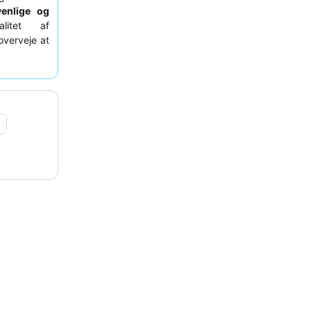
venlige og
itet af
overveje at
 udsigt og
1