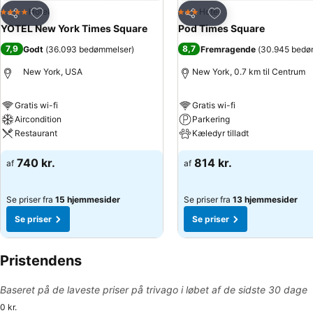
Føj til favoritter
Føj til favoritter
Hotel
Hotel
4 Stjerner
3 Stjerner
Del
Del
YOTEL New York Times Square
Pod Times Square
7,9
8,7
Godt
(
36.093 bedømmelser
)
Fremragende
(
30.945 bedø
New York, USA
New York, 0.7 km til Centrum
Gratis wi-fi
Gratis wi-fi
Aircondition
Parkering
Restaurant
Kæledyr tilladt
740 kr.
814 kr.
af
af
Se priser fra
15 hjemmesider
Se priser fra
13 hjemmesider
Se priser
Se priser
Pristendens
Baseret på de laveste priser på trivago i løbet af de sidste 30 dage
0 kr.