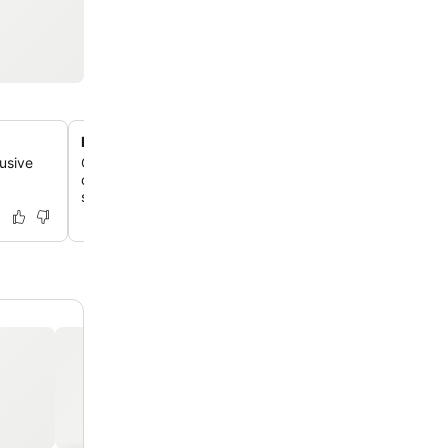
Robotiseret bagageopbevaringssystem
usive
Oplev det nye YOBOT, en topmoderne robotarm, der si
opbevarer din bagage og tilbyder en ubesværet og uni
selvbetjeningsoplevelse ved ankomst eller afrejse.