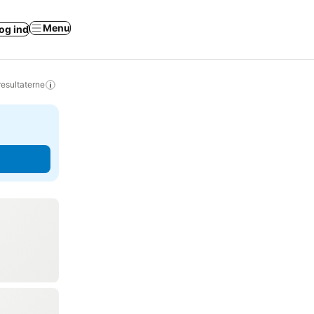
Menu
og ind
resultaterne