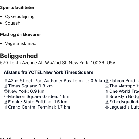
Sportsfaciliteter
Cykeludlejning
Squash
Mad og drikkevarer
Vegetarisk mad
Beliggenhed
570 Tenth Avenue At, W 42nd St, New York, 10036, USA
Afstand fra YOTEL New York Times Square
42nd Street–Port Authority Bus Terminal
:
0.5
km
Flatiron Buildi
Times Square
:
0.8
km
The Metropoli
New York
:
0.9
km
One World Tra
Madison Square Garden
:
1
km
Brooklyn Brid
Empire State Building
:
1.5
km
Frihedsgudind
Grand Central Terminal
:
1.7
km
Laguardia Luf