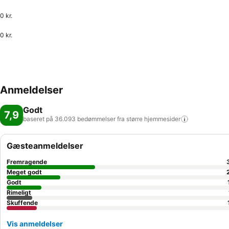
0 kr.
0 kr.
Anmeldelser
Godt
7,9
baseret på 36.093 bedømmelser fra større
hjemmesider
Gæsteanmeldelser
Fremragende
Meget godt
Godt
Rimeligt
Skuffende
Vis anmeldelser