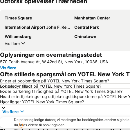
Udforsk oplevelser i nærheden
Times Square
Manhattan Center
International Airport John F. Kennedy
Central Park
Williamsburg
Chinatown
Vis flere
Oplysninger om overnatningsstedet
570 Tenth Avenue At, W 42nd St, New York, 10036, USA
Vis flere
Ofte stillede spørgsmål om YOTEL New York 
Er der et poolområde på YOTEL New York Times Square?
Er kæledyr tilladt på YOTEL New York Times Square?
Er der parkering til rådighed på YOTEL New York Times Square?
Hvad er indtjeknings- og udtjekningstidspunkterne på YOTEL New 
Hvor ligger YOTEL New York Times Square?
Vis flere
De priser og ledige datoer, vi modtager fra bookingsider, ændrer sig hele 
du føres videre til bookingsiden.