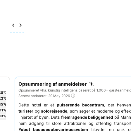
Opsummering af anmeldelser
Opsummeret vha. kunstig intelligens baseret på 1.000+ gæsteanmelde
38
%
Senest opdateret: 29 May 2026
23
%
15
%
Dette hotel er et
pulserende bycentrum
, der henven
11
%
turister
og
solorejsende
, som søger et moderne og effek
13
%
i hjertet af byen. Dets
fremragende beliggenhed
på Manha
nem adgang til store attraktioner og offentlig transport
Yobot bagageopbevaringssystem
tilbyder en unik 