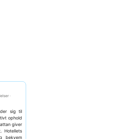
lser ·
der sig til
tivt ophold
ttan giver
. Hotellets
og bekvem