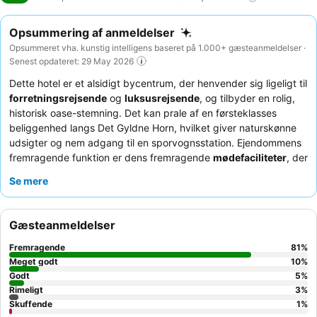
Opsummering af anmeldelser
Opsummeret vha. kunstig intelligens baseret på 1.000+ gæsteanmeldelser ·
Senest opdateret: 29 May 2026
Dette hotel er et alsidigt bycentrum, der henvender sig ligeligt til
forretningsrejsende
og
luksusrejsende
, og tilbyder en rolig,
historisk oase-stemning. Det kan prale af en førsteklasses
beliggenhed langs Det Gyldne Horn, hvilket giver naturskønne
udsigter og nem adgang til en sporvognsstation. Ejendommens
fremragende funktion er dens fremragende
mødefaciliteter
, der
roses for komfort, teknisk udstyr og professionel support.
Se mere
Gæster roser konsekvent det enestående personale og den
varierede, lækre
morgenmadsbuffet
. For en forbedret
oplevelse kan du overveje at besøge
tagrestauranten
for
Gæsteanmeldelser
udsøgt tyrkisk køkken og betagende byudsigt.
Fremragende
81
%
Meget godt
10
%
Godt
5
%
Rimeligt
3
%
Skuffende
1
%