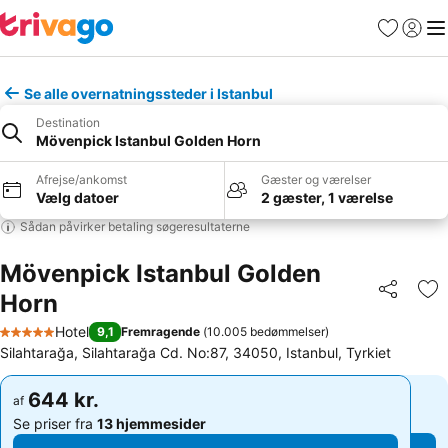
Favoritter
Log ind
Me
Se alle overnatningssteder i Istanbul
Destination
Mövenpick Istanbul Golden Horn
Afrejse/ankomst
Gæster og værelser
Vælg datoer
2 gæster, 1 værelse
Sådan påvirker betaling søgeresultaterne
Mövenpick Istanbul Golden
Horn
Del
Føj
Hotel
9,1
Fremragende
(
10.005 bedømmelser
)
5 Stjerner
Silahtarağa, Silahtarağa Cd. No:87, 34050, Istanbul, Tyrkiet
644 kr.
644 kr.
af
af
Se priser fra
13 hjemmesider
Se priser fra
13 hjemmesider