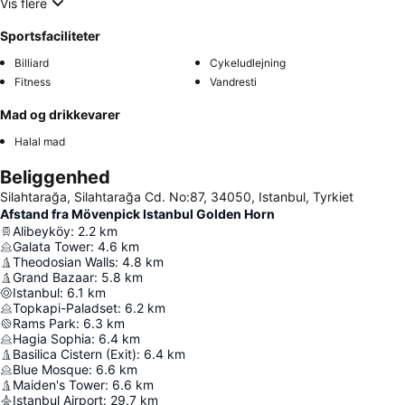
Vis flere
Sportsfaciliteter
Billiard
Cykeludlejning
Fitness
Vandresti
Mad og drikkevarer
Halal mad
Beliggenhed
Silahtarağa, Silahtarağa Cd. No:87, 34050, Istanbul, Tyrkiet
Afstand fra Mövenpick Istanbul Golden Horn
Alibeyköy
:
2.2
km
Galata Tower
:
4.6
km
Theodosian Walls
:
4.8
km
Grand Bazaar
:
5.8
km
Istanbul
:
6.1
km
Topkapi-Paladset
:
6.2
km
Rams Park
:
6.3
km
Hagia Sophia
:
6.4
km
Basilica Cistern (Exit)
:
6.4
km
Blue Mosque
:
6.6
km
Maiden's Tower
:
6.6
km
Istanbul Airport
:
29.7
km