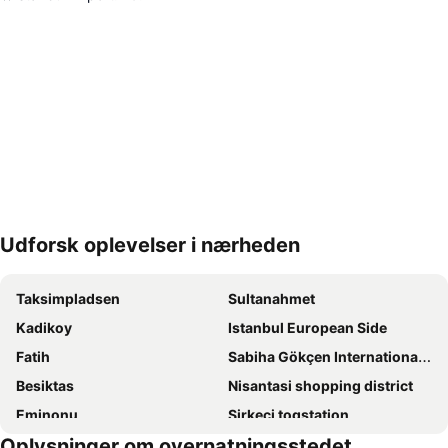
Udforsk oplevelser i nærheden
Udvid kort
Taksimpladsen
Sultanahmet
Kadikoy
Istanbul European Side
Fatih
Sabiha Gökçen Internationale lufthavn
Besiktas
Nisantasi shopping district
Eminonu
Sirkeci togstation
Oplysninger om overnatningsstedet
Den blå Moske (Sultanahmet)
Istanbul Anatolian Side