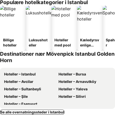
Populære hotelkategorier i Istanbul
Billige
Luksushot
Hoteller
Kæledyrsv
Spah
hoteller
eller
med pool
enlige
r
hoteller
Destinationer nær Mövenpick Istanbul Golden
Horn
Hoteller – Istanbul
Hoteller – Bursa
Hoteller – Avcilar
Hoteller – Arnavutköy
Hoteller – Sultanbeyli
Hoteller – Yalova
Hoteller – Şile
Hoteller – Silivri
Hoteller – Esenyurt
Se alle overnatningssteder i Istanbul