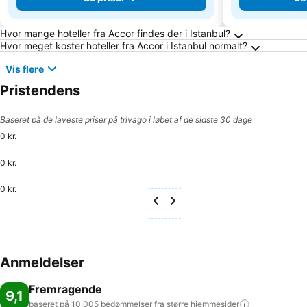
Ofte stillede spørgsmål om Istanbul
Hvor mange hoteller fra Accor findes der i Istanbul?
Hvor meget koster hoteller fra Accor i Istanbul normalt?
Vis flere
Pristendens
Baseret på de laveste priser på trivago i løbet af de sidste 30 dage
0 kr.
0 kr.
0 kr.
Anmeldelser
Fremragende
9,1
baseret på 10.005 bedømmelser fra større
hjemmesider