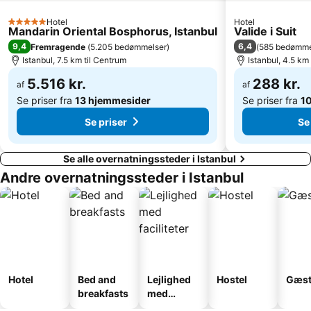
Topkapı Palace
Tuzla
Hotel
Hotel
5 Stjerner
Kabataş Port
Levent Subway Station
Mandarin Oriental Bosphorus, Istanbul
Valide i Suit
9,4
6,4
Fremragende
(
5.205 bedømmelser
)
(
585 bedømme
Bosphorus Bridge
Gungoren
Istanbul, 7.5 km til Centrum
Istanbul, 4.5 km
Maltepe
Haydarpasa Limani
5.516 kr.
288 kr.
af
af
Se priser fra
13 hjemmesider
Se priser fra
1
Se priser
Se
Se alle overnatningssteder i Istanbul
Andre overnatningssteder i Istanbul
Hotel
Bed and
Lejlighed
Hostel
Gæst
breakfasts
med
faciliteter