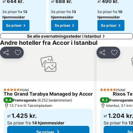
644 kr.
688 kr.
490 kr.
af
af
af
Se priser fra
13
Se priser fra
13
Se priser fra
10
hjemmesider
hjemmesider
hjemmesider
Se priser
Se priser
Se priser
Se alle overnatningssteder i Istanbul
Andre hoteller fra Accor i Istanbul
Del
Føj til favoritter
Del
Føj til f
Hotel
Hotel
5 Stjerner
5 Stjerner
The Grand Tarabya Managed by Accor
Rixos Te
9,4
9,2
Fremragende
(
6.252 bedømmelser
)
Fremragende
13.7 km til Taksimpladsen
Istanbul, 3.1 km
1.425 kr.
1.204 kr
af
af
Se priser fra
14 hjemmesider
Se priser fra
1
Se priser
Se