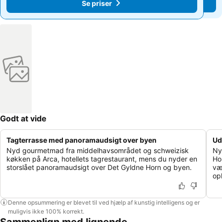
Se priser
Se priser
Godt at vide
Tagterrasse med panoramaudsigt over byen
Ud
Nyd gourmetmad fra middelhavsområdet og schweizisk
Ny
køkken på Arca, hotellets tagrestaurant, mens du nyder en
Ho
storslået panoramaudsigt over Det Gyldne Horn og byen.
vær
op
Denne opsummering er blevet til ved hjælp af kunstig intelligens og er
muligvis ikke 100% korrekt.