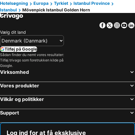
Hotelsøgning
Europa
Tyrkiet
Istanbul Province
Istanbul
Mövenpick Istanbul Golden Horn
Facebook
Twitter
Insta
Yo
Vælg dit land
Tilføj på Google
Sådan finder du nemt vores resultater:
Tilføj trivago som foretrukken kilde på
Google.
Virksomhed
Vores produkter
Vilkår og politikker
Support
Log ind for at få eksklusive