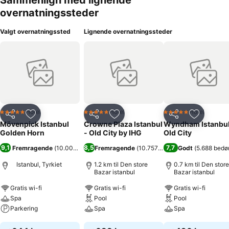
Sammenlign med lignende
overnatningssteder
Valgt overnatningssted
Lignende overnatningssteder
Hotel
Hotel
Hotel
5 Stjerner
5 Stjerner
5 Stjerner
Del
Føj til favoritter
Del
Føj til favoritter
Del
Føj til fa
Mövenpick Istanbul
Crowne Plaza Istanbul
Wyndham Istanbu
Golden Horn
- Old City by IHG
Old City
9,1
8,5
7,7
Fremragende
(
10.005 bedømmelser
Fremragende
)
(
10.757 bedømmelser
Godt
(
5.688 bedø
)
Istanbul, Tyrkiet
1.2 km til Den store
0.7 km til Den store
Bazar istanbul
Bazar istanbul
Gratis wi-fi
Gratis wi-fi
Gratis wi-fi
Spa
Pool
Pool
Parkering
Spa
Spa
Se priser
Se priser
Se priser