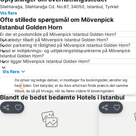
Silahtarağa, Silahtarağa Cd. No:87, 34050, Istanbul, Tyrkiet
Istanbul Airport
Karakoy Limani
Vis flere
Den store Bazar istanbul
Galata-tårnet
Ofte stillede spørgsmål om Mövenpick
Taksim Metro Station
Pendik
Istanbul Golden Horn
Den blå Moske (Sultanahmet)
Galata
Er der et poolområde på Mövenpick Istanbul Golden Horn?
Er kæledyr tilladt på Mövenpick Istanbul Golden Horn?
Sirkeci Tren Gari
Aksaray Metrostation
Er der parkering til rådighed på Mövenpick Istanbul Golden Horn?
Hvad er indtjeknings- og udtjekningstidspunkterne på Mövenpick
Taksim Gezi Parki
Istiklalgaden
Istanbul Golden Horn?
Uskudar
Atatürk Lufthavn Metrostation
Hvor ligger Mövenpick Istanbul Golden Horn?
Bakırköy
Zeytinburnu
Vis flere
Bosphorusfloden
Hagia Sophia
De priser og ledige datoer, vi modtager fra bookingsider, ændrer sig
hele tiden. Det betyder, at du ikke altid kan finde præcis det samme
Ortakoy
Eyup Sultan Mosque
tilbud, du så på trivago, når du føres videre til bookingsiden.
Kagithane
Osmanbey Subway Station
Blandt de bedst bedømte Hotels i Istanbul
Umraniye
Kartal
Del
Føj til favoritter
Del
Føj til f
İstanbul Congress Center
Viaport Outlet
Cevahir Mall
Esenler
Sariyer
Buyukada (Prinseøerne)