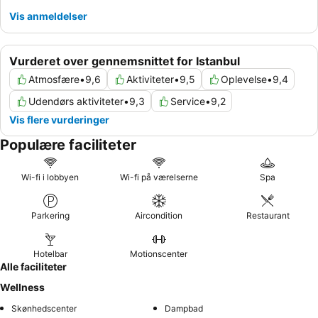
Vis anmeldelser
Vurderet over gennemsnittet for Istanbul
Atmosfære
•
9,6
Aktiviteter
•
9,5
Oplevelse
•
9,4
Udendørs aktiviteter
•
9,3
Service
•
9,2
Vis flere vurderinger
Populære faciliteter
Wi-fi i lobbyen
Wi-fi på værelserne
Spa
Parkering
Aircondition
Restaurant
Hotelbar
Motionscenter
Alle faciliteter
Wellness
Skønhedscenter
Dampbad