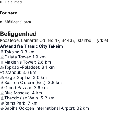
Halal mad
For børn
Måltider til børn
Beliggenhed
Kocatepe, Lamartin Cd. No:47, 34437, Istanbul, Tyrkiet
Afstand fra Titanic City Taksim
Taksim
:
0.3
km
Galata Tower
:
1.9
km
Maiden's Tower
:
2.8
km
Topkapi-Paladset
:
3.1
km
Istanbul
:
3.6
km
Hagia Sophia
:
3.6
km
Basilica Cistern (Exit)
:
3.6
km
Grand Bazaar
:
3.6
km
Blue Mosque
:
4
km
Theodosian Walls
:
5.2
km
Rams Park
:
7
km
Sabiha Gökçen International Airport
:
32
km