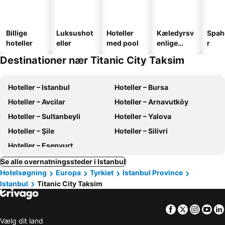
Billige
Luksushot
Hoteller
Kæledyrsv
Spah
hoteller
eller
med pool
enlige
r
hoteller
Destinationer nær Titanic City Taksim
Hoteller – Istanbul
Hoteller – Bursa
Hoteller – Avcilar
Hoteller – Arnavutköy
Hoteller – Sultanbeyli
Hoteller – Yalova
Hoteller – Şile
Hoteller – Silivri
Hoteller – Esenyurt
Se alle overnatningssteder i Istanbul
Hotelsøgning
Europa
Tyrkiet
Istanbul Province
Istanbul
Titanic City Taksim
Facebook
Twitter
Insta
Yo
Vælg dit land