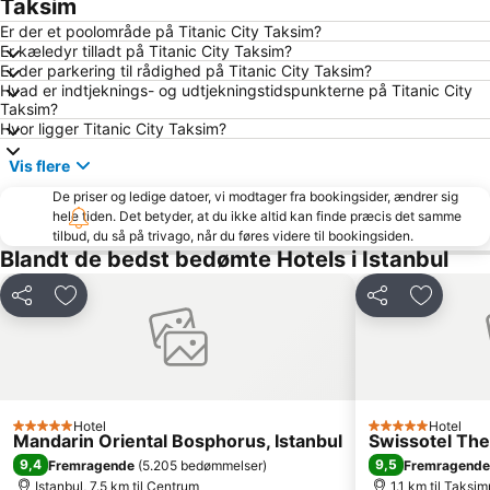
Taksim
Den blå Moske (Sultanahmet)
Galata
Er der et poolområde på Titanic City Taksim?
Er kæledyr tilladt på Titanic City Taksim?
Sirkeci Tren Gari
Aksaray Metrostation
Er der parkering til rådighed på Titanic City Taksim?
Hvad er indtjeknings- og udtjekningstidspunkterne på Titanic City
Taksim Gezi Parki
Istiklalgaden
Taksim?
Uskudar
Atatürk Lufthavn Metrostation
Hvor ligger Titanic City Taksim?
Bakırköy
Bosphorusfloden
Vis flere
Zeytinburnu
Hagia Sophia
De priser og ledige datoer, vi modtager fra bookingsider, ændrer sig
hele tiden. Det betyder, at du ikke altid kan finde præcis det samme
Ortakoy
Eyup Sultan Mosque
tilbud, du så på trivago, når du føres videre til bookingsiden.
Osmanbey Subway Station
Kagithane
Blandt de bedst bedømte Hotels i Istanbul
Umraniye
Kartal
Del
Føj til favoritter
Del
Føj til f
İstanbul Congress Center
Viaport Outlet
Cevahir Mall
Esenler
Sariyer
Buyukada (Prinseøerne)
Topkapı Palace
Tuzla
Hotel
Hotel
5 Stjerner
5 Stjerner
Mandarin Oriental Bosphorus, Istanbul
Swissotel The
Kabataş Port
Bosphorus Bridge
9,4
9,5
Fremragende
(
5.205 bedømmelser
)
Fremragende
Levent Subway Station
Gungoren
Istanbul, 7.5 km til Centrum
1.1 km til Taksi