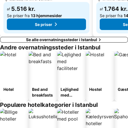
Maltepe
Haydarpasa Limani
5.516 kr.
1.764 kr.
af
af
Se priser fra
13 hjemmesider
Se priser fra
1
Se priser
Se
Se alle overnatningssteder i Istanbul
Andre overnatningssteder i Istanbul
Hotel
Bed and
Lejlighed
Hostel
Gæst
breakfasts
med
faciliteter
Populære hotelkategorier i Istanbul