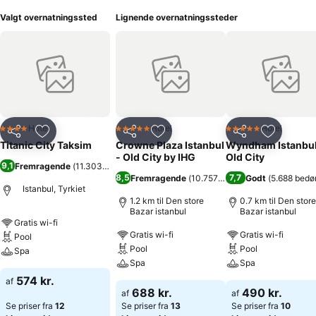
Valgt overnatningssted
Lignende overnatningssteder
Hotel
Hotel
Hotel
4 Stjerner
5 Stjerner
5 Stjerner
Del
Føj til favoritter
Del
Føj til favoritter
Del
Føj til fa
Titanic City Taksim
Crowne Plaza Istanbul
Wyndham Istanbu
- Old City by IHG
Old City
9,1
Fremragende
(
11.303 bedømmelser
)
8,5
7,7
Fremragende
(
10.757 bedømmelser
Godt
(
5.688 bedø
)
Istanbul, Tyrkiet
1.2 km til Den store
0.7 km til Den store
Bazar istanbul
Bazar istanbul
Gratis wi-fi
Gratis wi-fi
Gratis wi-fi
Pool
Pool
Pool
Spa
Spa
Spa
574 kr.
af
688 kr.
490 kr.
af
af
Se priser fra
12
Se priser fra
13
Se priser fra
10