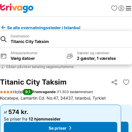
Favoritter
Log ind
Me
Se alle overnatningssteder i Istanbul
Destination
Titanic City Taksim
Afrejse/ankomst
Gæster og værelser
Vælg datoer
2 gæster, 1 værelse
Sådan påvirker betaling søgeresultaterne
Titanic City Taksim
Del
Føj
Hotel
9,1
Fremragende
(
11.303 bedømmelser
)
4 Stjerner
Kocatepe, Lamartin Cd. No:47, 34437, Istanbul, Tyrkiet
574 kr.
574 kr.
af
af
Se priser fra
12 hjemmesider
Se priser fra
12 hjemmesider
Se priser
Se priser