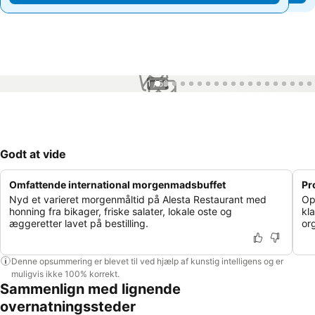
1 / 56
Godt at vide
Omfattende international morgenmadsbuffet
Pr
Nyd et varieret morgenmåltid på Alesta Restaurant med
Op
honning fra bikager, friske salater, lokale oste og
kla
æggeretter lavet på bestilling.
or
Denne opsummering er blevet til ved hjælp af kunstig intelligens og er
muligvis ikke 100% korrekt.
Sammenlign med lignende
overnatningssteder