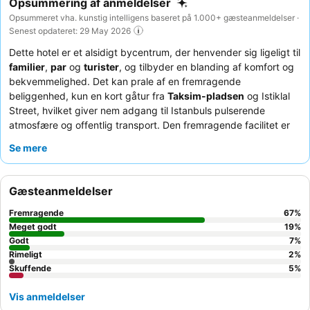
Opsummering af anmeldelser
Opsummeret vha. kunstig intelligens baseret på 1.000+ gæsteanmeldelser ·
Senest opdateret: 29 May 2026
Dette hotel er et alsidigt bycentrum, der henvender sig ligeligt til
familier
,
par
og
turister
, og tilbyder en blanding af komfort og
bekvemmelighed. Det kan prale af en fremragende
beliggenhed, kun en kort gåtur fra
Taksim-pladsen
og Istiklal
Street, hvilket giver nem adgang til Istanbuls pulserende
atmosfære og offentlig transport. Den fremragende facilitet er
det indbydende
spaområde
, der byder på sauna, dampbad og
Se mere
en velholdt indendørs pool, perfekt til afslapning efter en dag
med udforskning. Gæsterne roser konsekvent det professionelle
og usædvanligt hjælpsomme personale, og
Gæsteanmeldelser
morgenmadsbuffeten
fremhæves som fremragende, rig og
varieret, med mad af høj kvalitet og opmærksom service. For en
Fremragende
67
%
virkelig rolig oplevelse kan du overveje at anmode om et
Meget godt
19
%
værelse mod haven for at minimere potentiel støj.
Godt
7
%
Rimeligt
2
%
Skuffende
5
%
Vis anmeldelser