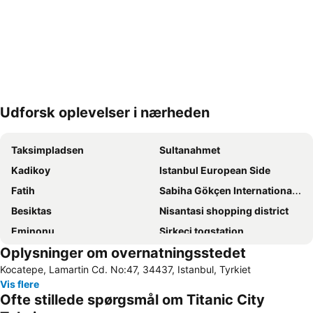
Udforsk oplevelser i nærheden
Udvid kort
Taksimpladsen
Sultanahmet
Kadikoy
Istanbul European Side
Fatih
Sabiha Gökçen Internationale lufthavn
Besiktas
Nisantasi shopping district
Eminonu
Sirkeci togstation
Oplysninger om overnatningsstedet
Den blå Moske (Sultanahmet)
Istanbul Anatolian Side
Kocatepe, Lamartin Cd. No:47, 34437, Istanbul, Tyrkiet
Istanbul Airport
Karakoy Limani
Vis flere
Den store Bazar istanbul
Galata-tårnet
Ofte stillede spørgsmål om Titanic City
Taksim Metro Station
Pendik