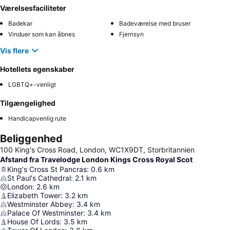
Værelsesfaciliteter
Badekar
Badeværelse med bruser
Vinduer som kan åbnes
Fjernsyn
Vis flere
Hotellets egenskaber
LGBTQ+-venligt
Tilgængelighed
Handicapvenlig rute
Beliggenhed
100 King's Cross Road, London, WC1X9DT, Storbritannien
Afstand fra Travelodge London Kings Cross Royal Scot
King's Cross St Pancras
:
0.6
km
St Paul's Cathedral
:
2.1
km
London
:
2.6
km
Elizabeth Tower
:
3.2
km
Westminster Abbey
:
3.4
km
Palace Of Westminster
:
3.4
km
House Of Lords
:
3.5
km