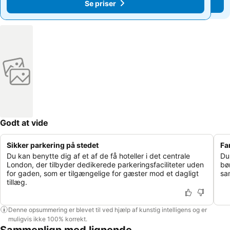
Se priser
Se priser
Godt at vide
Sikker parkering på stedet
Fa
Du kan benytte dig af et af de få hoteller i det centrale
Du
London, der tilbyder dedikerede parkeringsfaciliteter uden
bø
for gaden, som er tilgængelige for gæster mod et dagligt
sa
tillæg.
Denne opsummering er blevet til ved hjælp af kunstig intelligens og er
muligvis ikke 100% korrekt.