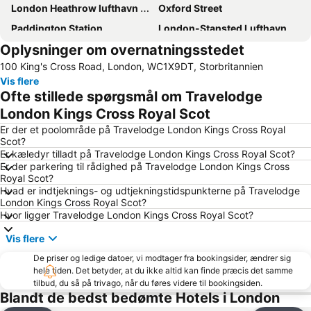
London Heathrow lufthavn (LHR)
Oxford Street
Paddington Station
London-Stansted Lufthavn
Oplysninger om overnatningsstedet
Kensington
London Gatwick Airport
100 King's Cross Road, London, WC1X9DT, Storbritannien
Liverpool Street Station
Piccadilly Circus
Vis flere
Camden Town
Emirates Stadium
Ofte stillede spørgsmål om Travelodge
Bloomsbury
Notting Hill
London Kings Cross Royal Scot
Big Ben
Bayswater
Er der et poolområde på Travelodge London Kings Cross Royal
Scot?
Tottenham Hotspur Stadium
Kings Cross
Er kæledyr tilladt på Travelodge London Kings Cross Royal Scot?
Er der parkering til rådighed på Travelodge London Kings Cross
Tottenham
Mayfair
Royal Scot?
Earls Court
London Bridge
Hvad er indtjeknings- og udtjekningstidspunkterne på Travelodge
London Kings Cross Royal Scot?
Wembley
King's Cross Station
Hvor ligger Travelodge London Kings Cross Royal Scot?
Shoreditch
Marylebone
Vis flere
Waterloo Station
South Kensington
De priser og ledige datoer, vi modtager fra bookingsider, ændrer sig
The O2 Arena
Islington
hele tiden. Det betyder, at du ikke altid kan finde præcis det samme
tilbud, du så på trivago, når du føres videre til bookingsiden.
Tower Bridge
Victoria
Blandt de bedst bedømte Hotels i London
Russell Square
St Giles