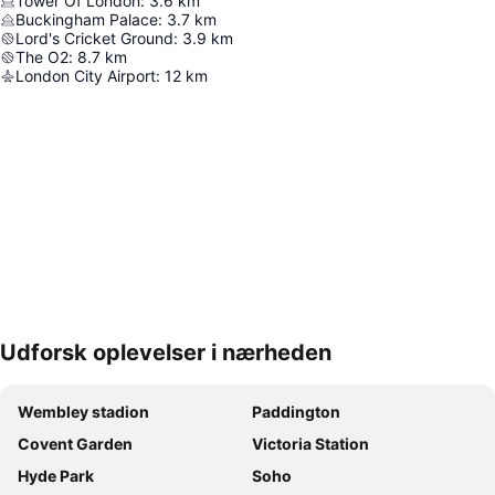
Tower Of London
:
3.6
km
Buckingham Palace
:
3.7
km
Lord's Cricket Ground
:
3.9
km
The O2
:
8.7
km
London City Airport
:
12
km
Udforsk oplevelser i nærheden
Udvid kort
Wembley stadion
Paddington
Covent Garden
Victoria Station
Hyde Park
Soho