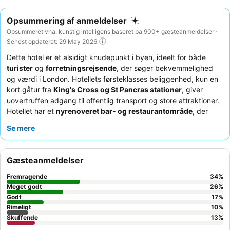
Opsummering af anmeldelser
Opsummeret vha. kunstig intelligens baseret på 900+ gæsteanmeldelser ·
Senest opdateret: 29 May 2026
Dette hotel er et alsidigt knudepunkt i byen, ideelt for både
turister
og
forretningsrejsende
, der søger bekvemmelighed
og værdi i London. Hotellets førsteklasses beliggenhed, kun en
kort gåtur fra
King's Cross og St Pancras stationer
, giver
uovertruffen adgang til offentlig transport og store attraktioner.
Hotellet har et
nyrenoveret bar- og restaurantområde
, der
tilbyder et behageligt sted at spise og slappe af. Gæsterne
Se mere
roser konsekvent
receptionsteamet
for deres enestående
varme og effektivitet, hvilket sikrer en imødekommende og
problemfri oplevelse. For dem, der prioriterer en fredelig
Gæsteanmeldelser
nattesøvn, anbefales det at anmode om et værelse mod haven.
Fremragende
34
%
Meget godt
26
%
Godt
17
%
Rimeligt
10
%
Skuffende
13
%