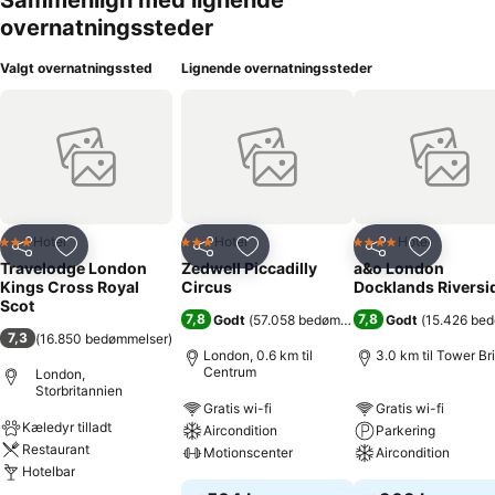
Sammenlign med lignende
overnatningssteder
Valgt overnatningssted
Lignende overnatningssteder
Hotel
Hotel
Hotel
3 Stjerner
3 Stjerner
4 Stjerner
Del
Føj til favoritter
Del
Føj til favoritter
Del
Føj til fa
Travelodge London
Zedwell Piccadilly
a&o London
Kings Cross Royal
Circus
Docklands Riversi
Scot
7,8
7,8
Godt
(
57.058 bedømmelser
)
Godt
(
15.426 be
7,3
(
16.850 bedømmelser
)
London, 0.6 km til
3.0 km til Tower Br
Centrum
London,
Storbritannien
Gratis wi-fi
Gratis wi-fi
Kæledyr tilladt
Aircondition
Parkering
Restaurant
Motionscenter
Aircondition
Hotelbar