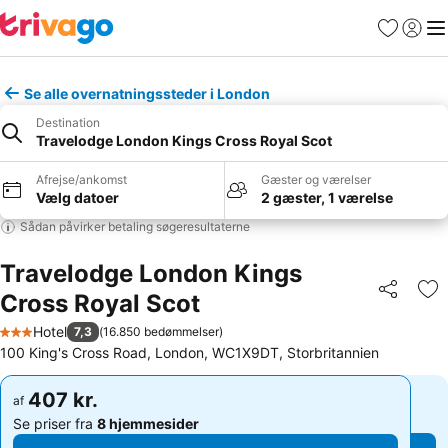
Favoritter
Log ind
Me
Se alle overnatningssteder i London
Destination
Travelodge London Kings Cross Royal Scot
Afrejse/ankomst
Gæster og værelser
Vælg datoer
2 gæster, 1 værelse
Sådan påvirker betaling søgeresultaterne
Travelodge London Kings
Cross Royal Scot
Del
Føj
Hotel
7,3
(
16.850 bedømmelser
)
3 Stjerner
100 King's Cross Road, London, WC1X9DT, Storbritannien
407 kr.
407 kr.
af
af
Se priser fra
8 hjemmesider
Se priser fra
8 hjemmesider