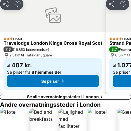
Del
Føj til favoritter
Del
Føj 
Stratford Station
Picadilly Circus Station
Leicester Square
Covent Garden
Westminster
The City
Euston Station
The London Eye
Hotel
Hotel
3 Stjerner
4 Stjerner
Buckingham Palace
Trafalgar Square
Travelodge London Kings Cross Royal Scot
Strand P
7,3
8,7
(
16.850 bedømmelser
)
Fremr
ExCeL
St Pancras Station
2.5 km til Trafalgar Square
0.6 km ti
407 kr.
1.077
af
af
Se priser fra
8 hjemmesider
Se priser
Se priser
Se alle overnatningssteder i London
Andre overnatningssteder i London