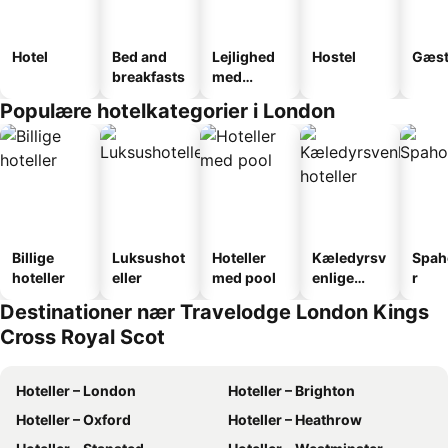
Hotel
Bed and
Lejlighed
Hostel
Gæst
breakfasts
med
faciliteter
Populære hotelkategorier i London
Billige
Luksushot
Hoteller
Kæledyrsv
Spah
hoteller
eller
med pool
enlige
r
hoteller
Destinationer nær Travelodge London Kings
Cross Royal Scot
Hoteller – London
Hoteller – Brighton
Hoteller – Oxford
Hoteller – Heathrow