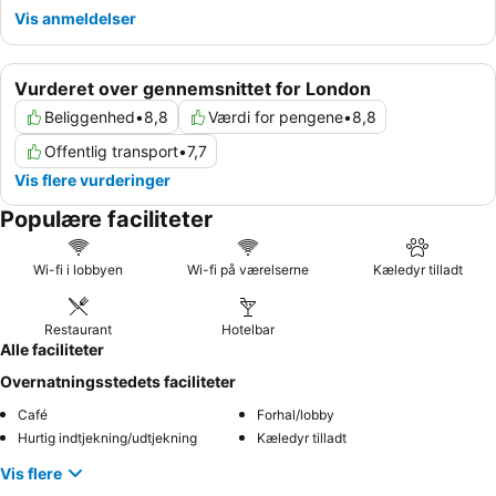
Vis anmeldelser
Vurderet over gennemsnittet for London
Beliggenhed
•
8,8
Værdi for pengene
•
8,8
Offentlig transport
•
7,7
Vis flere vurderinger
Populære faciliteter
Wi-fi i lobbyen
Wi-fi på værelserne
Kæledyr tilladt
Restaurant
Hotelbar
Alle faciliteter
Overnatningsstedets faciliteter
Café
Forhal/lobby
Hurtig indtjekning/udtjekning
Kæledyr tilladt
Vis flere