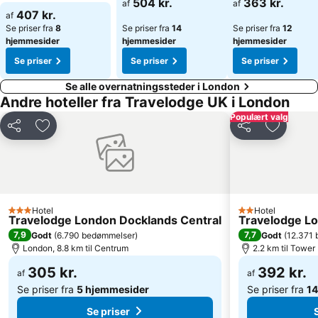
504 kr.
363 kr.
af
af
407 kr.
af
Se priser fra
8
Se priser fra
14
Se priser fra
12
hjemmesider
hjemmesider
hjemmesider
Se priser
Se priser
Se priser
Se alle overnatningssteder i London
Andre hoteller fra Travelodge UK i London
Populært valg
Del
Føj til favoritter
Del
Føj til fa
Hotel
Hotel
3 Stjerner
2 Stjerner
Travelodge London Docklands Central
Travelodge Lo
7,9
7,7
Godt
(
6.790 bedømmelser
)
Godt
(
12.371
London, 8.8 km til Centrum
2.2 km til Tower
305 kr.
392 kr.
af
af
Se priser fra
5 hjemmesider
Se priser fra
14
Se priser