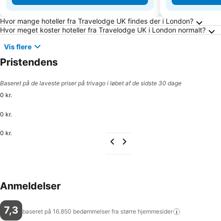
Ofte stillede spørgsmål om London
Hvor mange hoteller fra Travelodge UK findes der i London?
Hvor meget koster hoteller fra Travelodge UK i London normalt?
Vis flere
Pristendens
Baseret på de laveste priser på trivago i løbet af de sidste 30 dage
0 kr.
0 kr.
0 kr.
Anmeldelser
7,3
baseret på 16.850 bedømmelser fra større
hjemmesider