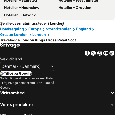
Hoteller – Stansted
Hoteller – Westminster
Hoteller – Hounslow
Hoteller – Croydon
Hoteller – Gatwick
Se alle overnatningssteder i London
Hotelsøgning
Europa
Storbritannien
England
Greater London
London
Travelodge London Kings Cross Royal Scot
Facebook
Twitter
Insta
Yo
Vælg dit land
Tilføj på Google
Sådan finder du nemt vores resultater:
Tilføj trivago som foretrukken kilde på
Google.
Virksomhed
Vores produkter