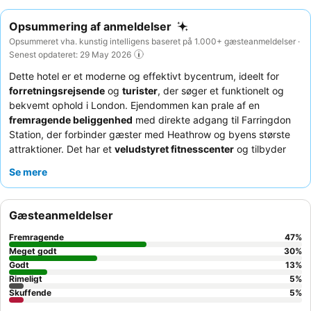
Opsummering af anmeldelser
Opsummeret vha. kunstig intelligens baseret på 1.000+ gæsteanmeldelser ·
Senest opdateret: 29 May 2026
Dette hotel er et moderne og effektivt bycentrum, ideelt for
forretningsrejsende
og
turister
, der søger et funktionelt og
bekvemt ophold i London. Ejendommen kan prale af en
fremragende beliggenhed
med direkte adgang til Farringdon
Station, der forbinder gæster med Heathrow og byens største
attraktioner. Det har et
veludstyret fitnesscenter
og tilbyder
selvbetjent check-in og check-ud
for en strømlinet oplevelse.
Se mere
Gæsterne roser konsekvent det
imødekommende og
hjælpsomme personale
og den
varierede morgenmadsbuffet
af høj kvalitet
, som inkluderer veganske valgmuligheder. For et
Gæsteanmeldelser
mere roligt ophold bør gæster anmode om et værelse mod
haven, da nogle værelser mangler vinduer, der kan åbnes.
Fremragende
47
%
Meget godt
30
%
Godt
13
%
Rimeligt
5
%
Skuffende
5
%