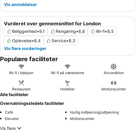
Vis anmeldelser
Vurderet over gennemsnittet for London
Beliggenhed
•
9,1
Rengøring
•
8,8
Wi-fi
•
8,5
Oplevelse
•
8,4
Service
•
8,3
Vis flere vurderinger
Populære faciliteter
Wi-fi i lobbyen
Wi-fi på værelserne
Aircondition
Restaurant
Hotelbar
Motionscenter
Alle faciliteter
Overnatningsstedets faciliteter
Café
Hurtig indtjekning/udtjekning
Elevator
Motionscenter
Vis flere