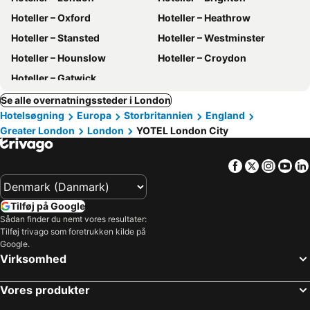
Hoteller – Oxford
Hoteller – Heathrow
Hoteller – Stansted
Hoteller – Westminster
Hoteller – Hounslow
Hoteller – Croydon
Hoteller – Gatwick
Se alle overnatningssteder i London
Hotelsøgning
Europa
Storbritannien
England
Greater London
London
YOTEL London City
Facebook
Twitter
Insta
Yo
Tilføj på Google
Sådan finder du nemt vores resultater:
Tilføj trivago som foretrukken kilde på
Google.
Virksomhed
Vores produkter