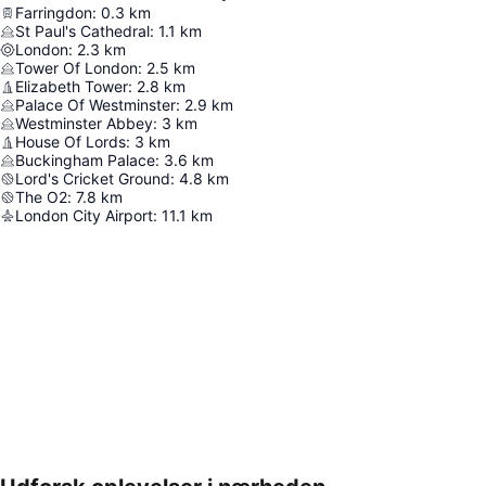
Farringdon
:
0.3
km
St Paul's Cathedral
:
1.1
km
London
:
2.3
km
Tower Of London
:
2.5
km
Elizabeth Tower
:
2.8
km
Palace Of Westminster
:
2.9
km
Westminster Abbey
:
3
km
House Of Lords
:
3
km
Buckingham Palace
:
3.6
km
Lord's Cricket Ground
:
4.8
km
The O2
:
7.8
km
London City Airport
:
11.1
km