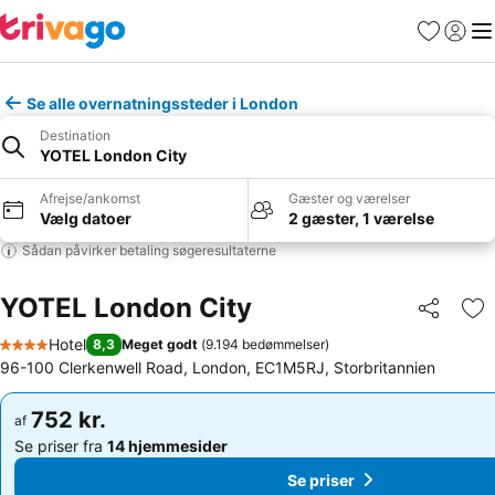
Favoritter
Log ind
Me
Se alle overnatningssteder i London
Destination
YOTEL London City
Afrejse/ankomst
Gæster og værelser
Vælg datoer
2 gæster, 1 værelse
Sådan påvirker betaling søgeresultaterne
YOTEL London City
Del
Føj
Hotel
8,3
Meget godt
(
9.194 bedømmelser
)
4 Stjerner
96-100 Clerkenwell Road, London, EC1M5RJ, Storbritannien
752 kr.
752 kr.
af
af
Se priser fra
14 hjemmesider
Se priser fra
14 hjemmesider
Se priser
Se priser