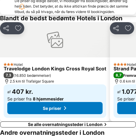
De priser og ledige datoer, vi modtager fra bookingsider, ændrer sig
Shoreditch
Marylebone
hele tiden. Det betyder, at du ikke altid kan finde præcis det samme
tilbud, du så på trivago, når du føres videre til bookingsiden.
Waterloo Station
South Kensington
Blandt de bedst bedømte Hotels i London
The O2 Arena
Islington
Tower Bridge
Victoria
Del
Føj til favoritter
Del
Føj 
St Giles
Russell Square
Stratford Station
Picadilly Circus Station
Leicester Square
Covent Garden
Hotel
Hotel
Westminster
The City
3 Stjerner
4 Stjerner
Travelodge London Kings Cross Royal Scot
Strand P
Euston Station
The London Eye
7,3
8,7
(
16.850 bedømmelser
)
Fremr
2.5 km til Trafalgar Square
0.6 km ti
Buckingham Palace
Trafalgar Square
407 kr.
1.077
ExCeL
St Pancras Station
af
af
Se priser fra
8 hjemmesider
Se priser
Se priser
Se alle overnatningssteder i London
Andre overnatningssteder i London