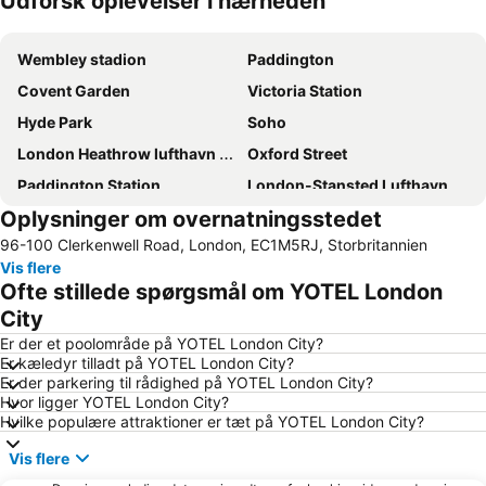
Udforsk oplevelser i nærheden
Udvid kort
Wembley stadion
Paddington
Covent Garden
Victoria Station
Hyde Park
Soho
London Heathrow lufthavn (LHR)
Oxford Street
Paddington Station
London-Stansted Lufthavn
Oplysninger om overnatningsstedet
Kensington
London Gatwick Airport
96-100 Clerkenwell Road, London, EC1M5RJ, Storbritannien
Liverpool Street Station
Piccadilly Circus
Vis flere
Camden Town
Emirates Stadium
Ofte stillede spørgsmål om YOTEL London
Bloomsbury
Notting Hill
City
Big Ben
Bayswater
Er der et poolområde på YOTEL London City?
Er kæledyr tilladt på YOTEL London City?
Tottenham Hotspur Stadium
Kings Cross
Er der parkering til rådighed på YOTEL London City?
Hvor ligger YOTEL London City?
Tottenham
Mayfair
Hvilke populære attraktioner er tæt på YOTEL London City?
Earls Court
London Bridge
Vis flere
Wembley
King's Cross Station