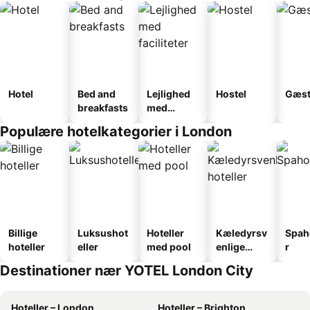
Hotel
Bed and
Lejlighed
Hostel
Gæst
breakfasts
med
faciliteter
Populære hotelkategorier i London
Billige
Luksushot
Hoteller
Kæledyrsv
Spah
hoteller
eller
med pool
enlige
r
hoteller
Destinationer nær YOTEL London City
Hoteller – London
Hoteller – Brighton