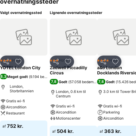
overnatningssteder
Valgt overnatningssted
Lignende overnatningssteder
Hotel
Hotel
Hotel
4 Stjerner
3 Stjerner
4 Stjerner
Del
Føj til favoritter
Del
Føj til favoritter
Del
Føj til fa
YOTEL London City
Zedwell Piccadilly
a&o London
Circus
Docklands Riversi
8,3
Meget godt
(
9.194 bedømmelser
)
7,8
7,8
Godt
(
57.058 bedømmelser
)
Godt
(
15.426 be
London,
Storbritannien
London, 0.6 km til
3.0 km til Tower Br
Centrum
Gratis wi-fi
Gratis wi-fi
Gratis wi-fi
Aircondition
Aircondition
Parkering
Restaurant
Motionscenter
Aircondition
752 kr.
af
504 kr.
363 kr.
af
af