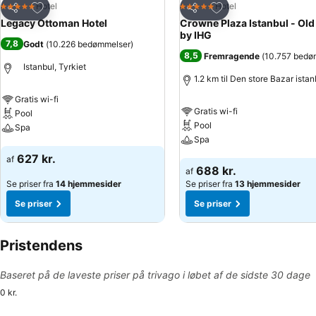
Føj til favoritter
Føj til favoritter
Hotel
Hotel
5 Stjerner
5 Stjerner
Del
Del
Legacy Ottoman Hotel
Crowne Plaza Istanbul - Old
by IHG
7,8
Godt
(
10.226 bedømmelser
)
8,5
Fremragende
(
10.757 bedø
Istanbul, Tyrkiet
1.2 km til Den store Bazar istan
Gratis wi-fi
Gratis wi-fi
Pool
Pool
Spa
Spa
Se priser
627 kr.
af
Se priser
688 kr.
af
Se priser fra
14 hjemmesider
Se priser fra
13 hjemmesider
Se priser
Se priser
Pristendens
Baseret på de laveste priser på trivago i løbet af de sidste 30 dage
0 kr.