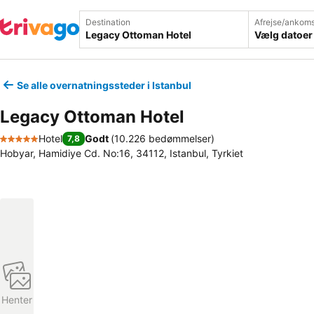
Destination
Afrejse/ankoms
Vælg datoer
Se alle overnatningssteder i Istanbul
Legacy Ottoman Hotel
Hotel
Godt
(
10.226 bedømmelser
)
7,8
5 Stjerner
Hobyar, Hamidiye Cd. No:16, 34112, Istanbul, Tyrkiet
Henter