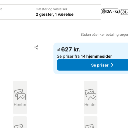
t
Gæster og værelser
DA · kr.
L
2 gæster, 1 værelse
Sådan påvirker betaling søge
Føj til favoritter
627 kr.
af
Del
Se priser fra
14 hjemmesider
Se priser
Henter
Henter