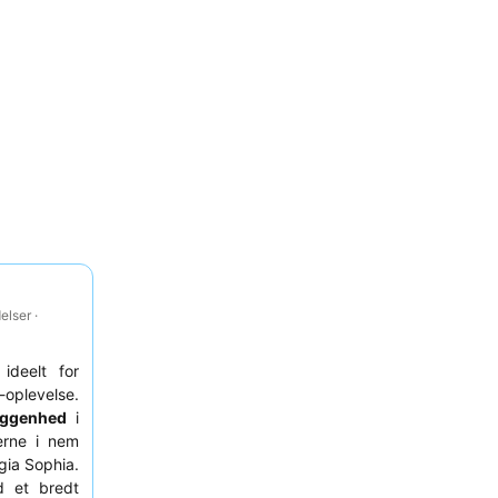
lser ·
 ideelt for
oplevelse.
iggenhed
i
terne i nem
gia Sophia.
 et bredt