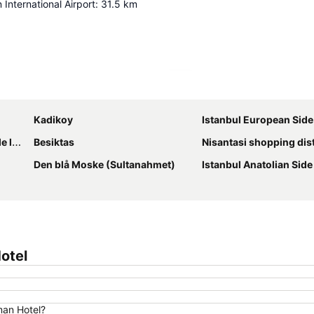
International Airport
:
31.5
km
Udvid kort
Kadikoy
Istanbul European Side
havn
Besiktas
Nisantasi shopping dist
Den blå Moske (Sultanahmet)
Istanbul Anatolian Side
otel
man Hotel?