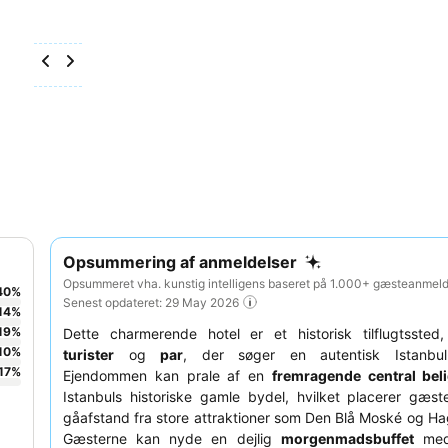
Opsummering af anmeldelser
Opsummeret vha. kunstig intelligens baseret på 1.000+ gæsteanmelde
40
%
Senest opdateret: 29 May 2026
14
%
19
%
Dette charmerende hotel er et historisk tilflugtssted,
10
%
turister
og
par
, der søger en autentisk Istanbul-
17
%
Ejendommen kan prale af en
fremragende central bel
Istanbuls historiske gamle bydel, hvilket placerer gæs
gåafstand fra store attraktioner som Den Blå Moské og Ha
Gæsterne kan nyde en dejlig
morgenmadsbuffet
med