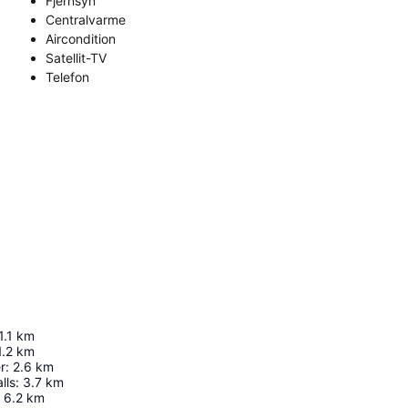
Fjernsyn
Centralvarme
Aircondition
Satellit-TV
Telefon
1.1
km
1.2
km
r
:
2.6
km
lls
:
3.7
km
6.2
km