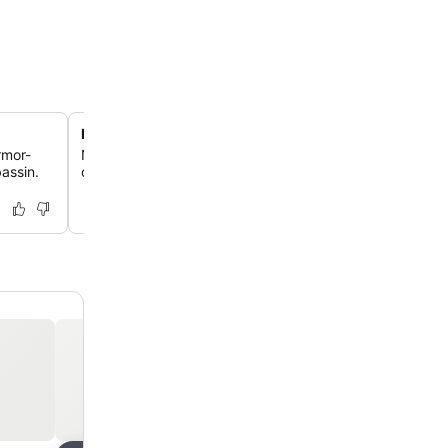
Panoramaudsigt fra Teras Restaurant
rmor-
Nyd traditionel tyrkisk mad med udsigt over Bosporus, 
assin.
og den historiske skyline fra sjette etages tagterrasse.