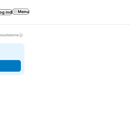
Menu
og ind
resultaterne