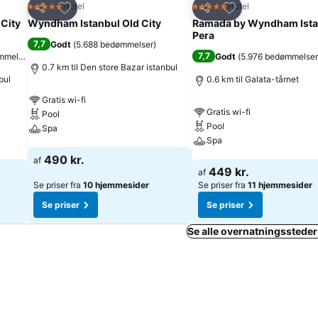
Føj til favoritter
Føj til favoritter
Hotel
Hotel
5 Stjerner
5 Stjerner
Del
Del
 City
Wyndham Istanbul Old City
Ramada by Wyndham Ista
Pera
7,7
Godt
(
5.688 bedømmelser
)
7,7
mmelser
)
Godt
(
5.976 bedømmelser
0.7 km til Den store Bazar istanbul
bul
0.6 km til Galata-tårnet
Gratis wi-fi
Gratis wi-fi
Pool
Pool
Spa
Spa
Se priser
490 kr.
af
Se priser
449 kr.
af
Se priser fra
10 hjemmesider
Se priser fra
11 hjemmesider
Se priser
Se priser
Se alle overnatningssteder 