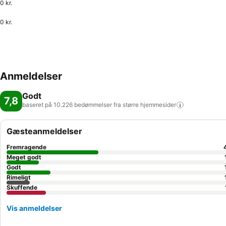
0 kr.
0 kr.
Anmeldelser
Godt
7,8
baseret på 10.226 bedømmelser fra større
hjemmesider
Gæsteanmeldelser
Fremragende
Meget godt
Godt
Rimeligt
Skuffende
Vis anmeldelser