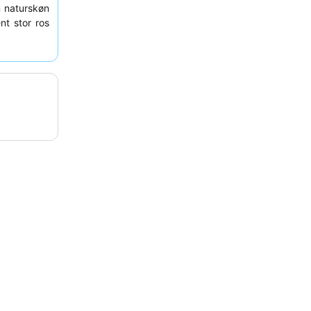
en naturskøn
t stor ros
e. For en
mode om et
er udforske