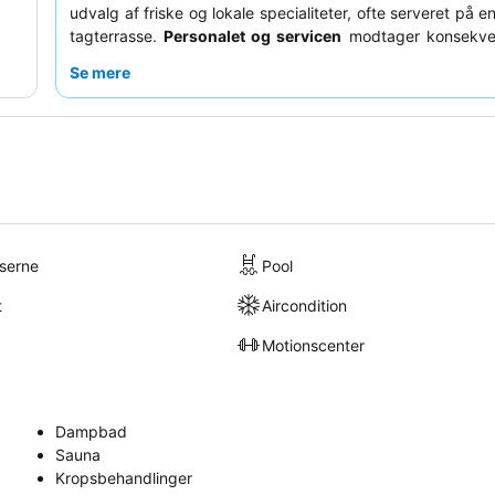
udvalg af friske og lokale specialiteter, ofte serveret på 
tagterrasse.
Personalet og servicen
modtager konsekven
for deres hjælpsomhed og imødekommende væremåd
Se mere
virkelig mindeværdig oplevelse kan du overveje at an
værelse på en højere etage for potentielt bedre udsigt, ell
det rolige
spaområde
for afslapning.
lserne
Pool
t
Aircondition
Motionscenter
Dampbad
Sauna
Kropsbehandlinger