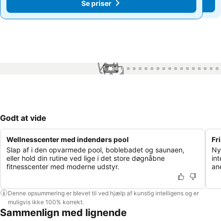
Se priser
Se priser
1 / 94
Godt at vide
Wellnesscenter med indendørs pool
Fr
Slap af i den opvarmede pool, boblebadet og saunaen,
Ny
eller hold din rutine ved lige i det store døgnåbne
int
fitnesscenter med moderne udstyr.
an
Denne opsummering er blevet til ved hjælp af kunstig intelligens og er
muligvis ikke 100% korrekt.
Sammenlign med lignende