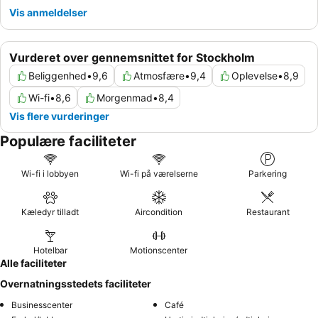
Vis anmeldelser
Vurderet over gennemsnittet for Stockholm
Beliggenhed
•
9,6
Atmosfære
•
9,4
Oplevelse
•
8,9
Wi-fi
•
8,6
Morgenmad
•
8,4
Vis flere vurderinger
Populære faciliteter
Wi-fi i lobbyen
Wi-fi på værelserne
Parkering
Kæledyr tilladt
Aircondition
Restaurant
Hotelbar
Motionscenter
Alle faciliteter
Overnatningsstedets faciliteter
Businesscenter
Café