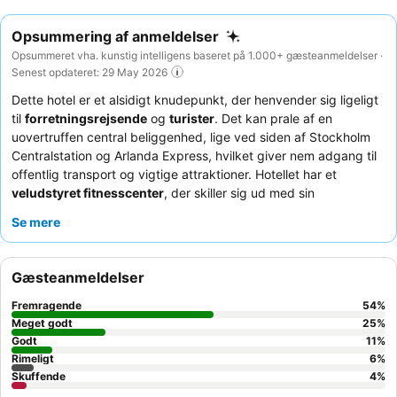
Opsummering af anmeldelser
Opsummeret vha. kunstig intelligens baseret på 1.000+ gæsteanmeldelser ·
Senest opdateret: 29 May 2026
Dette hotel er et alsidigt knudepunkt, der henvender sig ligeligt
til
forretningsrejsende
og
turister
. Det kan prale af en
uovertruffen central beliggenhed, lige ved siden af Stockholm
Centralstation og Arlanda Express, hvilket giver nem adgang til
offentlig transport og vigtige attraktioner. Hotellet har et
veludstyret fitnesscenter
, der skiller sig ud med sin
rummelighed og variation af udstyr. Gæsterne roser konsekvent
Se mere
det professionelle, venlige og hjælpsomme
personale og
service
, og
morgenmadsbuffeten
fremhæves som en
enestående oplevelse med et omfattende udvalg. For et mere
Gæsteanmeldelser
roligt ophold kan gæsterne anmode om et værelse mod haven.
Fremragende
54
%
Meget godt
25
%
Godt
11
%
Rimeligt
6
%
Skuffende
4
%