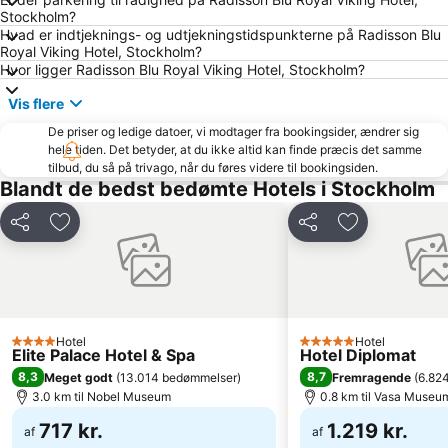
Fotografiska
Skansen
Stockholm?
Solna Kyrka
Rinkeby-Kista
Hvad er indtjeknings- og udtjekningstidspunkterne på Radisson Blu
Royal Viking Hotel, Stockholm?
Stockholm Waterfront Congress Centre
Gröna Lund
Hvor ligger Radisson Blu Royal Viking Hotel, Stockholm?
Älvsjö
Birger Jarls Torn
Vis flere
Kungliga Slottet
Skärholmen
De priser og ledige datoer, vi modtager fra bookingsider, ændrer sig
Spånga-Tensta
Södra Teatern
hele tiden. Det betyder, at du ikke altid kan finde præcis det samme
tilbud, du så på trivago, når du føres videre til bookingsiden.
Sergels Torg
Kungsträdgården
Blandt de bedst bedømte Hotels i Stockholm
Tegnerlunden
Skeppsholmen
Del
Føj til favoritter
Del
Føj til favorit
Globen shopping
Berzelii Park
Östermalms Saluhall
Hägersten-Liljeholmen
Stadshuset
Humlegården
Karlbergs slott
Oscarsteatern
Hotel
Hotel
4 Stjerner
5 Stjerner
Filmstaden Sergel
Hötorget
Elite Palace Hotel & Spa
Hotel Diplomat
8,3
8,7
Meget godt
(
13.014 bedømmelser
)
Fremragende
(
6.82
Konserthuset
Kungliga Operan
3.0 km til Nobel Museum
0.8 km til Vasa Museu
717 kr.
1.219 kr.
af
af