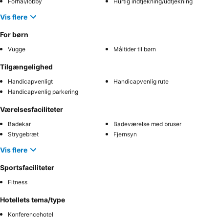
Forhal/lobby
Hurtig indtjekning/udtjekning
Vis flere
For børn
Vugge
Måltider til børn
Tilgængelighed
Handicapvenligt
Handicapvenlig rute
Handicapvenlig parkering
Værelsesfaciliteter
Badekar
Badeværelse med bruser
Strygebræt
Fjernsyn
Vis flere
Sportsfaciliteter
Fitness
Hotellets tema/type
Konferencehotel