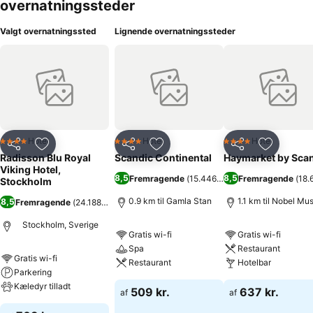
overnatningssteder
Valgt overnatningssted
Lignende overnatningssteder
Hotel
Hotel
Hotel
4 Stjerner
4 Stjerner
4 Stjerner
Del
Føj til favoritter
Del
Føj til favoritter
Del
Føj til fa
Radisson Blu Royal
Scandic Continental
Haymarket by Sca
Viking Hotel,
8,5
8,5
Fremragende
(
15.446 bedømmelser
Fremragende
)
(
18.
Stockholm
0.9 km til Gamla Stan
1.1 km til Nobel M
8,5
Fremragende
(
24.188 bedømmelser
)
Stockholm, Sverige
Gratis wi-fi
Gratis wi-fi
Spa
Restaurant
Gratis wi-fi
Restaurant
Hotelbar
Parkering
Kæledyr tilladt
509 kr.
637 kr.
af
af