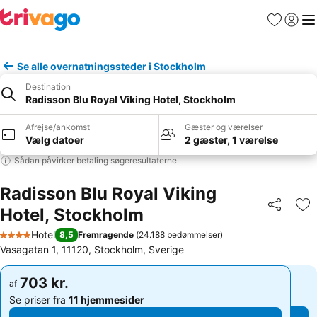
Favoritter
Log ind
Me
Se alle overnatningssteder i Stockholm
Destination
Radisson Blu Royal Viking Hotel, Stockholm
Afrejse/ankomst
Gæster og værelser
Vælg datoer
2 gæster, 1 værelse
Sådan påvirker betaling søgeresultaterne
Radisson Blu Royal Viking
Hotel, Stockholm
Del
Føj
Hotel
8,5
Fremragende
(
24.188 bedømmelser
)
4 Stjerner
Vasagatan 1, 11120, Stockholm, Sverige
703 kr.
703 kr.
af
af
Se priser fra
11 hjemmesider
Se priser fra
11 hjemmesider