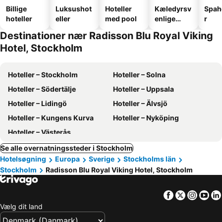
Billige
Luksushot
Hoteller
Kæledyrsv
Spah
hoteller
eller
med pool
enlige
r
hoteller
Destinationer nær Radisson Blu Royal Viking
Hotel, Stockholm
Hoteller – Stockholm
Hoteller – Solna
Hoteller – Södertälje
Hoteller – Uppsala
Hoteller – Lidingö
Hoteller – Älvsjö
Hoteller – Kungens Kurva
Hoteller – Nyköping
Hoteller – Västerås
Se alle overnatningssteder i Stockholm
Hotelsøgning
Europa
Sverige
Stockholms län
Stockholm
Radisson Blu Royal Viking Hotel, Stockholm
Facebook
Twitter
Insta
Yo
Vælg dit land