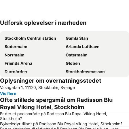
Udforsk oplevelser i nærheden
Udvid kort
Stockholm Central station
Gamla Stan
Södermalm
Arlanda Lufthavn
Norrmalm
Östermalm
Friends Arena
Globen
Djurgården
Stockholmsmassan
Oplysninger om overnatningsstedet
Cityterminalen
Sveriges Riksdag
Vasagatan 1, 11120, Stockholm, Sverige
Vasastan
Stockholms skärgård
Vis flere
Tele2 Arena
Bromma
Ofte stillede spørgsmål om Radisson Blu
Old Town Stockholm
Stockholms Stadion
Royal Viking Hotel, Stockholm
Stockholm City Conference Centre
Airport Stockholm-Bromma
Er der et poolområde på Radisson Blu Royal Viking Hotel,
Stockholm?
Kungsholmen
Vasa Museum
Er kæledyr tilladt på Radisson Blu Royal Viking Hotel, Stockholm?
Er der parkering til rådighed på Radisson Blu Royal Viking Hotel,