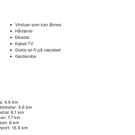
Vinduer som kan åbnes
Hårtørrer
Elkedel
Kabel-TV
Gratis wi-fi på værelset
Garderobe
s
:
4.6
km
tminster
:
4.6
km
edral
:
6.1
km
don
:
7.7
km
ium
:
8
km
rport
:
16.6
km