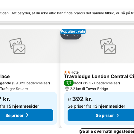
tiden. Det betyder, at du ikke altid kan finde præcis det samme tilbud, du så på tr
Populært valg
l favoritter
Føj til favoritter
Del
Hotel
2 Stjerner
alace
Travelodge London Central C
7,7
agende
(
39.023 bedømmelser
)
Godt
(
12.371 bedømmelser
)
l Trafalgar Square
2.2 km til Tower Bridge
 kr.
392 kr.
af
 fra
15 hjemmesider
Se priser fra
13 hjemmesider
Se priser
Se priser
Se alle overnatningsstede