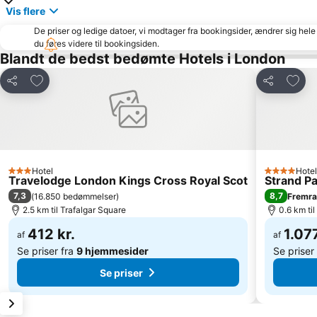
Vis flere
De priser og ledige datoer, vi modtager fra bookingsider, ændrer sig hele 
du føres videre til bookingsiden.
Blandt de bedst bedømte Hotels i London
Føj til favoritter
Føj ti
Del
Del
Hotel
Hotel
3 Stjerner
4 Stjerner
Travelodge London Kings Cross Royal Scot
Strand P
7,3
8,7
(
16.850 bedømmelser
)
Fremr
2.5 km til Trafalgar Square
0.6 km ti
412 kr.
1.077
af
af
Se priser fra
9 hjemmesider
Se priser
Se priser