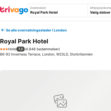
Destination
Afrejse/ankoms
Vælg datoer
Se alle overnatningssteder i London
Royal Park Hotel
Hotel
(
4.848 bedømmelser
)
7,2
3 Stjerner
86-92 Inverness Terrace, London, W23LD, Storbritannien