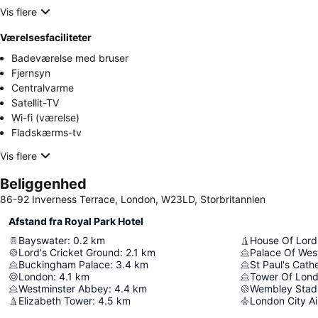
Vis flere
Værelsesfaciliteter
Badeværelse med bruser
Fjernsyn
Centralvarme
Satellit-TV
Wi-fi (værelse)
Fladskærms-tv
Vis flere
Beliggenhed
86-92 Inverness Terrace, London, W23LD, Storbritannien
Afstand fra Royal Park Hotel
Bayswater
:
0.2
km
House Of Lord
Lord's Cricket Ground
:
2.1
km
Palace Of Wes
Buckingham Palace
:
3.4
km
St Paul's Cath
London
:
4.1
km
Tower Of Lon
Westminster Abbey
:
4.4
km
Wembley Stad
Elizabeth Tower
:
4.5
km
London City Ai