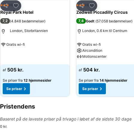
Føj til favoritter
Føj til favoritter
Hotel
Hotel
3 Stjerner
3 Stjerner
Del
Del
Royal Park Hotel
Zedwell Piccadilly Circus
7,2
7,8
(
4.848 bedømmelser
)
Godt
(
57.058 bedømmelser
)
London, Storbritannien
London, 0.6 km til Centrum
Gratis wi-fi
Gratis wi-fi
Aircondition
Se priser
Motionscenter
Se priser
505 kr.
504 kr.
af
af
Se priser fra
12 hjemmesider
Se priser fra
14 hjemmesider
Se priser
Se priser
Pristendens
Baseret på de laveste priser på trivago i løbet af de sidste 30 dage
0 kr.