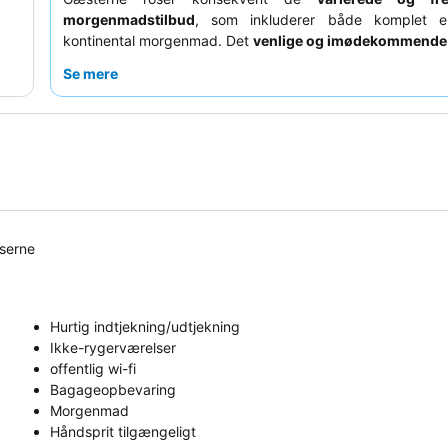
morgenmadstilbud
, som inkluderer både komplet e
kontinental morgenmad. Det
venlige og imødekommende
i receptionen
forbedrer gæsteoplevelsen markant me
Se mere
velkomst og effektiv service. For et mere roligt ophold
anmode om et værelse mod haven.
lserne
Hurtig indtjekning/udtjekning
Ikke-rygerværelser
offentlig wi-fi
Bagageopbevaring
Morgenmad
Håndsprit tilgængeligt