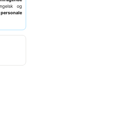
ngelsk og
 personale
d en varm
 bør gæster