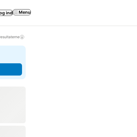
Menu
og ind
resultaterne