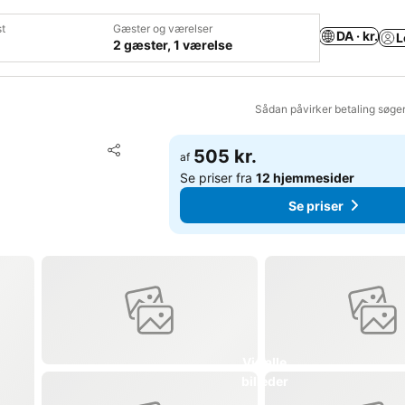
t
Gæster og værelser
DA · kr.
L
2 gæster, 1 værelse
Sådan påvirker betaling søge
Føj til favoritter
505 kr.
af
Del
Se priser fra
12 hjemmesider
Se priser