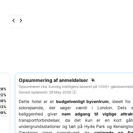
Opsummering af anmeldelser
Opsummeret vha. kunstig intelligens baseret på 1.000+ gæsteanmelde
28
%
Senest opdateret: 29 May 2026
22
%
18
%
Dette hotel er et
budgetvenligt bycentrum
, ideelt for
13
%
solorejsende, der søger værdi i London. Dets e
19
%
beliggenhed giver
nem adgang til vigtige attrakt
transportforbindelser, da det kun er en kort gåt
undergrundsstationer og tæt på Hyde Park og Kensingto
Gæsterne roser konsekvent de
varierede og fr