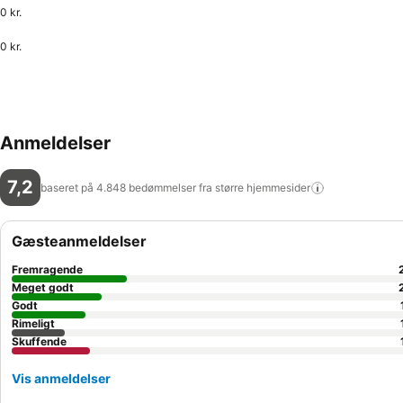
0 kr.
0 kr.
Anmeldelser
7,2
baseret på 4.848 bedømmelser fra større
hjemmesider
Gæsteanmeldelser
Fremragende
Meget godt
Godt
Rimeligt
Skuffende
Vis anmeldelser