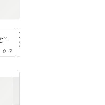
Te- og kaffefaciliteter på værelset
gning,
Slap af på dit værelse med praktiske stationer til varme 
er.
suppleret med ekstra forsyninger, der er tilgængelige i 
når du har brug for det.