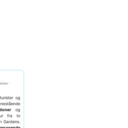
lser ·
 turister og
nestående
ioner
og
ur fra to
n Gardens.
emragende