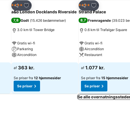
Føj til favoritter
Føj til favoritter
Hotel
Hotel
4 Stjerner
4 Stjerner
Del
Del
a&o London Docklands Riverside
Strand Palace
7,8
8,7
Godt
(
15.426 bedømmelser
)
Fremragende
(
39.023 b
3.0 km til Tower Bridge
0.6 km til Trafalgar Square
Gratis wi-fi
Gratis wi-fi
Parkering
Aircondition
Aircondition
Restaurant
Se priser
Se priser
363 kr.
1.077 kr.
af
af
Se priser fra
12 hjemmesider
Se priser fra
15 hjemmesider
Se priser
Se priser
Se alle overnatningsstede