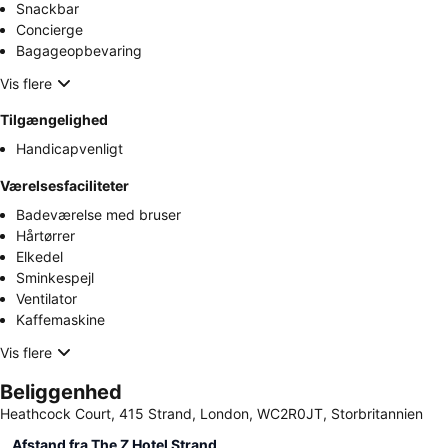
Snackbar
Concierge
Bagageopbevaring
Vis flere
Tilgængelighed
Handicapvenligt
Værelsesfaciliteter
Badeværelse med bruser
Hårtørrer
Elkedel
Sminkespejl
Ventilator
Kaffemaskine
Vis flere
Beliggenhed
Heathcock Court, 415 Strand, London, WC2R0JT, Storbritannien
Afstand fra The Z Hotel Strand