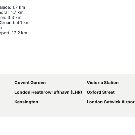
alace
:
1.7
km
edral
:
1.7
km
don
:
3.3
km
 Ground
:
4.1
km
m
rport
:
12.2
km
Udvid kort
Covent Garden
Victoria Station
London Heathrow lufthavn (LHR)
Oxford Street
Kensington
London Gatwick Airpor