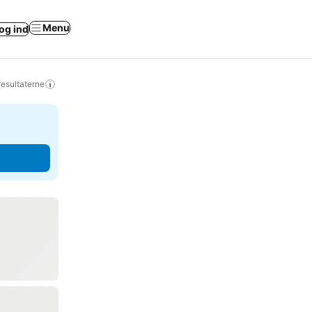
Menu
og ind
resultaterne