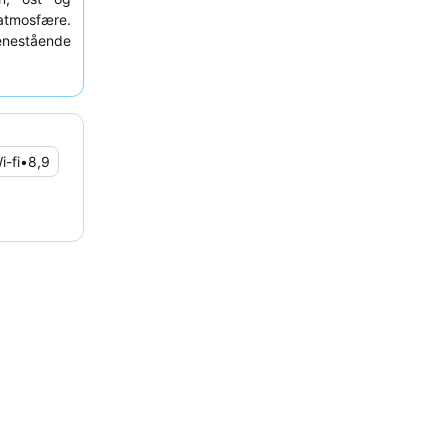
tmosfære.
enestående
ig check-in
verveje at
i-fi
•
8,9