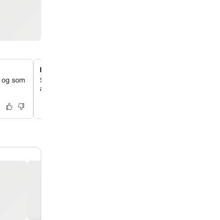
Eksklusiv ost og vin for medlemmer
, og som
Som Z Hotel-medlem får du en gratis aftenreception me
.
af ost og vin, en unik og værdsat fordel for dig.