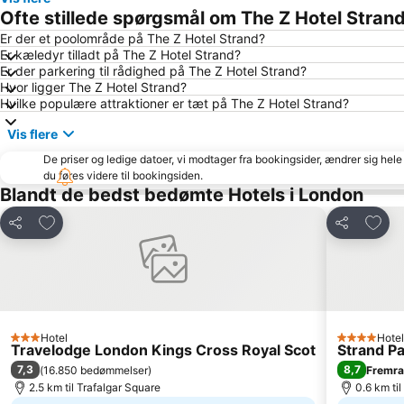
Ofte stillede spørgsmål om The Z Hotel Stran
Er der et poolområde på The Z Hotel Strand?
Er kæledyr tilladt på The Z Hotel Strand?
Er der parkering til rådighed på The Z Hotel Strand?
Hvor ligger The Z Hotel Strand?
Hvilke populære attraktioner er tæt på The Z Hotel Strand?
Vis flere
De priser og ledige datoer, vi modtager fra bookingsider, ændrer sig hele 
du føres videre til bookingsiden.
Blandt de bedst bedømte Hotels i London
Føj til favoritter
Føj ti
Del
Del
Hotel
Hotel
3 Stjerner
4 Stjerner
Travelodge London Kings Cross Royal Scot
Strand P
7,3
8,7
(
16.850 bedømmelser
)
Fremr
2.5 km til Trafalgar Square
0.6 km ti