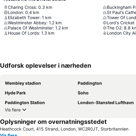
Charing Cross
:
0.3
km
Buckingham P
London
:
0.4
km
St Paul's Cath
Elizabeth Tower
:
1
km
Tower Of Lon
Westminster Abbey
:
1.2
km
Lord's Cricket
Palace Of Westminster
:
1.2
km
The O2
:
8.8
k
House Of Lords
:
1.3
km
London City Ai
Udforsk oplevelser i nærheden
Wembley stadion
Paddington
Hyde Park
Soho
Paddington Station
London-Stansted Lufthavn
Vis flere
Oplysninger om overnatningsstedet
Heathcock Court, 415 Strand, London, WC2R0JT, Storbritannien
Vis flere