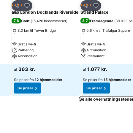
Føj til favoritter
Føj til favoritter
Hotel
Hotel
4 Stjerner
4 Stjerner
Del
Del
a&o London Docklands Riverside
Strand Palace
7,8
8,7
Godt
(
15.426 bedømmelser
)
Fremragende
(
39.023 b
3.0 km til Tower Bridge
0.6 km til Trafalgar Square
Gratis wi-fi
Gratis wi-fi
Parkering
Aircondition
Aircondition
Restaurant
Se priser
Se priser
363 kr.
1.077 kr.
af
af
Se priser fra
12 hjemmesider
Se priser fra
15 hjemmesider
Se priser
Se priser
Se alle overnatningsstede