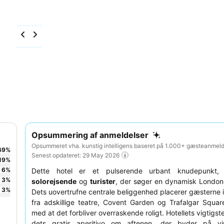
Opsummering af anmeldelser
Opsummeret vha. kunstig intelligens baseret på 1.000+ gæsteanmelde
69
%
Senest opdateret: 29 May 2026
19
%
6
%
Dette hotel er et pulserende urbant knudepunkt, 
3
%
solorejsende
og
turister
, der søger en dynamisk London
3
%
Dets uovertrufne centrale beliggenhed placerer gæsterne 
fra adskillige teatre, Covent Garden og Trafalgar Squar
med at det forbliver overraskende roligt. Hotellets vigtigste 
dets gratis aperitivo om aftenen, der byder på v