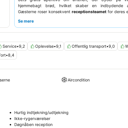
hjemmebagt brød, hvilket skaber en indbydende a
Gæsterne roser konsekvent
receptionsteamet
for deres 
venlighed og opmærksomhed, og de hjælper ofte med tidl
Se mere
og sen check-ud. For et mere roligt ophold kan du o
anmode om et værelse, der vender væk fra hovedgaden.
Service
•
9,2
Oplevelse
•
9,1
Offentlig transport
•
9,0
W
ort
•
8,4
lserne
Aircondition
Hurtig indtjekning/udtjekning
Ikke-rygerværelser
Døgnåben reception