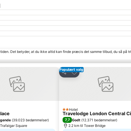
d
tiden. Det betyder, at du ikke altid kan finde præcis det samme tilbud, du så på tr
Populært valg
l favoritter
Føj til favoritter
Del
Hotel
2 Stjerner
alace
Travelodge London Central C
7,7
agende
(
39.023 bedømmelser
)
Godt
(
12.371 bedømmelser
)
l Trafalgar Square
2.2 km til Tower Bridge