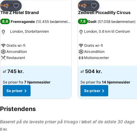
Føj til favoritter
Føj til favoritter
Hotel
Hotel
3 Stjerner
3 Stjerner
Del
Del
The Z Hotel Strand
Zedwell Piccadilly Circus
8,6
7,8
Fremragende
(
10.455 bedømmelser
)
Godt
(
57.058 bedømmelser
)
London, Storbritannien
London, 0.6 km til Centrum
Gratis wi-fi
Gratis wi-fi
Aircondition
Aircondition
Restaurant
Motionscenter
Se priser
Se priser
745 kr.
504 kr.
af
af
Se priser fra
7 hjemmesider
Se priser fra
14 hjemmesider
Se priser
Se priser
Pristendens
Baseret på de laveste priser på trivago i løbet af de sidste 30 dage
0 kr.