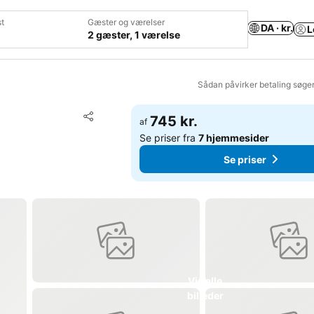
t
Gæster og værelser
DA · kr.
L
2 gæster, 1 værelse
Sådan påvirker betaling søge
Føj til favoritter
745 kr.
af
Del
Se priser fra
7 hjemmesider
Se priser