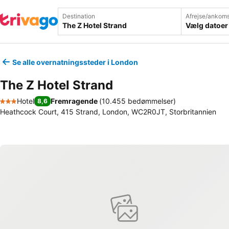
Destination
Afrejse/ankoms
Vælg datoer
Se alle overnatningssteder i London
The Z Hotel Strand
Hotel
Fremragende
(
10.455 bedømmelser
)
8,6
3 Stjerner
Heathcock Court, 415 Strand, London, WC2R0JT, Storbritannien