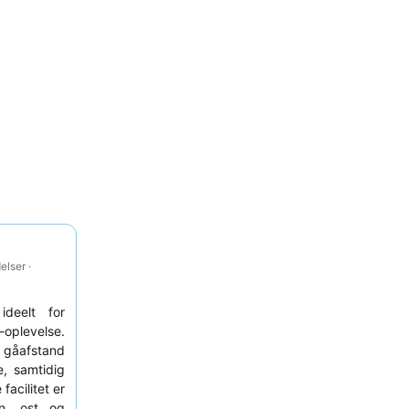
lser ·
ideelt for
-oplevelse.
i gåafstand
e, samtidig
facilitet er
in, ost og