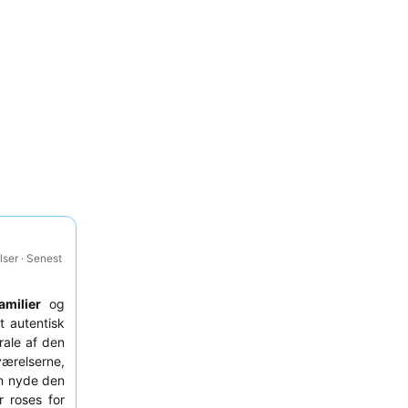
ser · Senest
amilier
og
t autentisk
ale af den
værelserne,
kan nyde den
er roses for