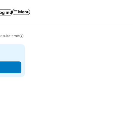
Menu
og ind
resultaterne