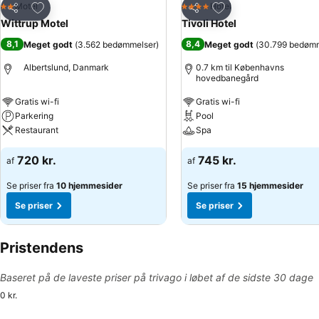
Føj til favoritter
Føj til favoritter
Motel
Hotel
2 Stjerner
4 Stjerner
Del
Del
Wittrup Motel
Tivoli Hotel
8,1
8,4
Meget godt
(
3.562 bedømmelser
)
Meget godt
(
30.799 bedøm
Albertslund, Danmark
0.7 km til Københavns
hovedbanegård
Gratis wi-fi
Gratis wi-fi
Parkering
Pool
Restaurant
Spa
720 kr.
745 kr.
af
af
Se priser fra
10 hjemmesider
Se priser fra
15 hjemmesider
Se priser
Se priser
Pristendens
Baseret på de laveste priser på trivago i løbet af de sidste 30 dage
0 kr.