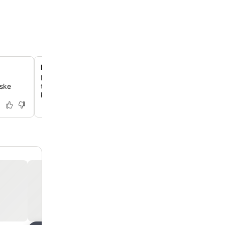
Nem adgang til København
Nyd godt af en strategisk beliggenhed med gode
nske
transportforbindelser til det centrale København, kun 15
kørsel væk.