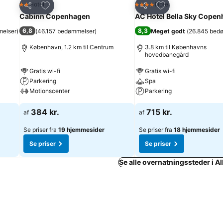
Føj til favoritter
Føj til favoritter
Hotel
Hotel
2 Stjerner
4 Stjerner
Del
Del
Cabinn Copenhagen
AC Hotel Bella Sky Cope
6,8
8,3
melser
)
(
46.157 bedømmelser
)
Meget godt
(
26.845 bed
København, 1.2 km til Centrum
3.8 km til Københavns
hovedbanegård
Gratis wi-fi
Gratis wi-fi
Parkering
Spa
Motionscenter
Parkering
384 kr.
715 kr.
af
af
Se priser fra
19 hjemmesider
Se priser fra
18 hjemmesider
Se priser
Se priser
Se alle overnatningssteder i A