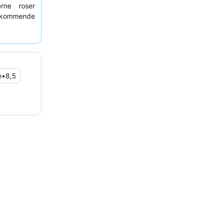
rne roser
ekommende
t være god
verveje at
e dig i den
e
•
8,5