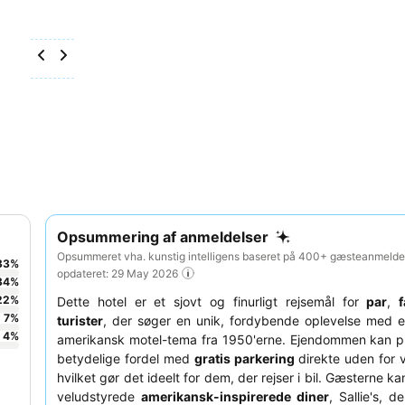
Opsummering af anmeldelser
Opsummeret vha. kunstig intelligens baseret på 400+ gæsteanmeldel
33
%
opdateret: 29 May 2026
34
%
22
%
Dette hotel er et sjovt og finurligt rejsemål for
par
,
f
7
%
turister
, der søger en unik, fordybende oplevelse med e
4
%
amerikansk motel-tema fra 1950'erne. Ejendommen kan pr
betydelige fordel med
gratis parkering
direkte uden for 
hvilket gør det ideelt for dem, der rejser i bil. Gæsterne 
veludstyrede
amerikansk-inspirerede diner
, Sallie's, d