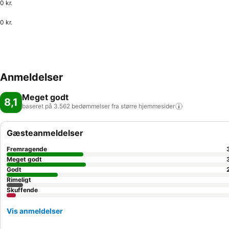
0 kr.
0 kr.
Anmeldelser
Meget godt
8,1
baseret på 3.562 bedømmelser fra større
hjemmesider
Gæsteanmeldelser
Fremragende
Meget godt
Godt
Rimeligt
Skuffende
Vis anmeldelser