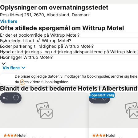
Oplysninger om overnatningsstedet
Roskildevej 251, 2620, Albertslund, Danmark
Vis flere
Ofte stillede spørgsmål om Wittrup Motel
Er der et poolområde på Wittrup Motel?
Er kæledyr tilladt på Wittrup Motel?
Er der parkering til rådighed på Wittrup Motel?
Hvad er indtjeknings- og udtjekningstidspunkterne på Wittrup Motel
Hvor ligger Wittrup Motel?
Vis flere
De priser og ledige datoer, vi modtager fra bookingsider, ændrer sig hele 
du føres videre til bookingsiden.
Blandt de bedst bedømte Hotels i Albertslund
Populært valg
Føj til favoritter
Føj til favoritter
Del
Del
Hotel
Hotel
4 Stjerner
4 Stjerner