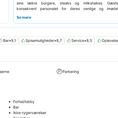
sine lækre burgere, steaks og milkshakes. Gæste
konsekvent personalet for deres venlige og imød
væremåde, og morgenmadsbuffeten anses generelt for a
Se mere
og rigelig. For den mest autentiske oplevelse kan du o
booke et
Original 50'er Værelse
for fuldt ud at fordyb
nostalgiske atmosfære.
Bar
•
9,1
Spisemuligheder
•
8,7
Service
•
8,5
Oplevels
lserne
Parkering
Forhal/lobby
Bar
Ikke-rygerværelser