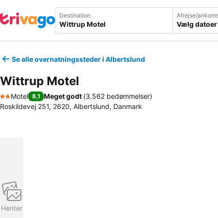
Destination
Afrejse/ankoms
Vælg datoer
Se alle overnatningssteder i Albertslund
Wittrup Motel
Motel
Meget godt
(
3.562 bedømmelser
)
8,1
2 Stjerner
Roskildevej 251, 2620, Albertslund, Danmark
Henter