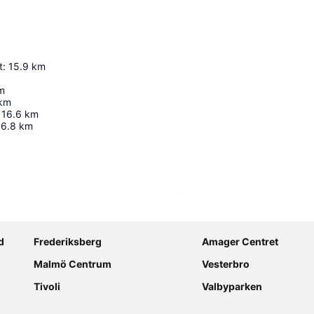
t
:
15.9
km
m
km
16.6
km
16.8
km
Udvid kort
d
Frederiksberg
Amager Centret
Malmö Centrum
Vesterbro
Tivoli
Valbyparken