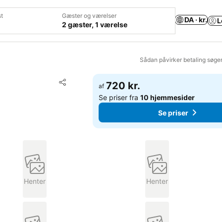
t
Gæster og værelser
DA · kr.
L
2 gæster, 1 værelse
Sådan påvirker betaling søge
Føj til favoritter
720 kr.
af
Del
Se priser fra
10 hjemmesider
Se priser
Henter
Henter