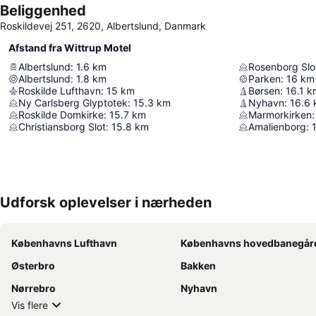
Beliggenhed
Roskildevej 251, 2620, Albertslund, Danmark
Afstand fra Wittrup Motel
Albertslund
:
1.6
km
Rosenborg Slo
Albertslund
:
1.8
km
Parken
:
16
km
Roskilde Lufthavn
:
15
km
Børsen
:
16.1
k
Ny Carlsberg Glyptotek
:
15.3
km
Nyhavn
:
16.6
Roskilde Domkirke
:
15.7
km
Marmorkirken
:
Christiansborg Slot
:
15.8
km
Amalienborg
:
Udforsk oplevelser i nærheden
Københavns Lufthavn
Københavns hovedbanegår
Østerbro
Bakken
Nørrebro
Nyhavn
Vis flere