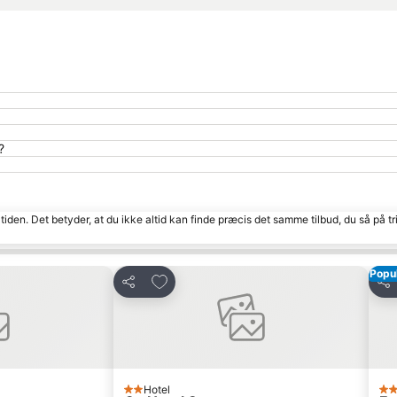
?
tiden. Det betyder, at du ikke altid kan finde præcis det samme tilbud, du så på tr
Popu
Føj til favoritter
Del
Del
Hotel
2 Stjerner
3 S